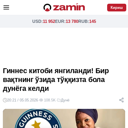
Кириш
USD
:
11 952
EUR
:
13 780
RUB
:
145
Гиннес китоби янгиланди! Бир
вақтнинг ўзида тўққизта бола
дунёга келди
20:21 / 05.05.2026
·
108.5K
·
Дунё