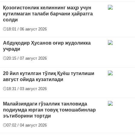
Қозоғистонлик келиннинг маҳр учун
кутилмаган талаби барчани ҳайратга
солди
18:01 / 06 август 2026
Абдуқодир Ҳусанов оғир жудоликка
учради
20:15 / 07 август 2026
20 йил кутилган тўлиқ Қуёш тутилиши
август ойида кузатилади
18:31 / 03 август 2026
Малайзиядаги гўзаллик танловида
подиумда юрган товуқ томошабинлар
эътиборини тортди
07:02 / 04 август 2026