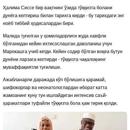
Ҳалима Сиссе бир вақтнинг ўзида тўққизта болани
дунёга келтириш билан тарихга кирди - бу тарихдаги энг
ноёб тиббий ҳодисалардан бири.
Малида туғилган у ҳомиладорлиги жуда хавфли
бўлганидан кейин ихтисослашган даволаниш учун
Марокашга учиб кетди. Кейин содир бўлган воқеа бутун
дунёни ларзага келтирди - тўққизта чақалоқнинг
муваффақиятли туғилиши.
Ажабланарли даражада кўп бўлишига қарамай,
шифокорлар ва неонатологлардан иборат катта
жамоанинг куну тун ишлайдиган интенсив саъй-
ҳаракатлари туфайли тўққизта бола ҳам тирик қолди.