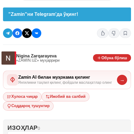
"Zamin"ни Telegram'да ўқинг!
Nigina Zarqarayeva
Обуна бўлиш
«ZAMIN.UZ»
муҳаррири
Zamin AI билан муҳокама қилинг
→
Янгиликни таҳлил қилинг, фойдали маслаҳатлар олинг
Хулоса чиқар
Ижобий ва салбий
Соддароқ тушунтир
ИЗОҲЛАР
0