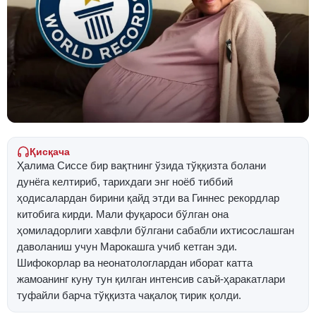
Қисқача
Ҳалима Сиссе бир вақтнинг ўзида тўққизта болани
дунёга келтириб, тарихдаги энг ноёб тиббий
ҳодисалардан бирини қайд этди ва Гиннес рекордлар
китобига кирди. Мали фуқароси бўлган она
ҳомиладорлиги хавфли бўлгани сабабли ихтисослашган
даволаниш учун Марокашга учиб кетган эди.
Шифокорлар ва неонатологлардан иборат катта
жамоанинг куну тун қилган интенсив саъй-ҳаракатлари
туфайли барча тўққизта чақалоқ тирик қолди.