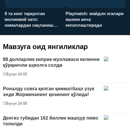
8 та кенг тарқалган
Playmatch: майдон эгалари
P
молиявий хато:
ишини анча
у
нималардан сақланиш
енгиллаштиради
х
керак?
Мавзуга оид янгиликлар
88 долларлик киприк муолажаси келинни
қўрқинчли аҳволга солди
Бугун 14:02
Роналду совға қилган қимматбаҳо узук
энди Жоржинанинг қизининг қўлида!
Бугун 14:00
Денгиз тубидан 162 йиллик машҳур пиво
топилди