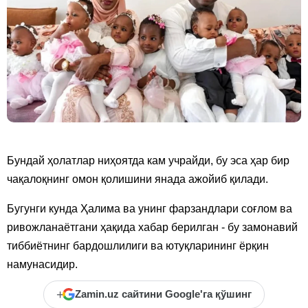
Бундай ҳолатлар ниҳоятда кам учрайди, бу эса ҳар бир
чақалоқнинг омон қолишини янада ажойиб қилади.
Бугунги кунда Ҳалима ва унинг фарзандлари соғлом ва
ривожланаётгани ҳақида хабар берилган - бу замонавий
тиббиётнинг бардошлилиги ва ютуқларининг ёрқин
намунасидир.
+
Zamin.uz сайтини Google'га қўшинг