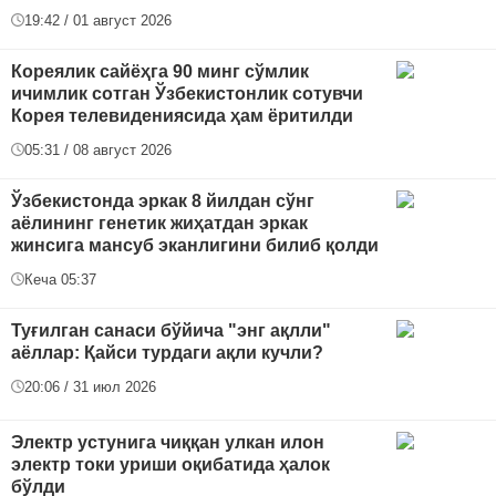
19:42 / 01 август 2026
Кореялик сайёҳга 90 минг сўмлик
ичимлик сотган Ўзбекистонлик сотувчи
Корея телевидениясида ҳам ёритилди
05:31 / 08 август 2026
Ўзбекистонда эркак 8 йилдан сўнг
аёлининг генетик жиҳатдан эркак
жинсига мансуб эканлигини билиб қолди
Кеча 05:37
Туғилган санаси бўйича "энг ақлли"
аёллар: Қайси турдаги ақли кучли?
20:06 / 31 июл 2026
Электр устунига чиққан улкан илон
электр токи уриши оқибатида ҳалок
бўлди