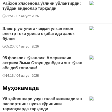
Райҳон Уласенова ўғлини уйлантирди:
тўйдан видеолар тарқалди
21:51 / 07 август 2026
Электр устунига чиққан улкан илон
электр токи уриши оқибатида ҳалок
бўлди
05:20 / 07 август 2026
95 фоизлик гўзаллик: Америкалик
актриса Эмма Стоун дунёдаги энг гўзал
аёл деб топилди!
14:16 / 04 август 2026
Муҳокамада
Уй ҳайвонлари учун талаб қилинадиган
паспортнинг нусха кўриниши
тармоқларда тарқалди