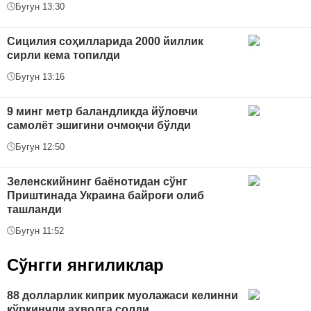
Бугун 13:30
Сицилия соҳилларида 2000 йиллик
сирли кема топилди
Бугун 13:16
9 минг метр баландликда йўловчи
самолёт эшигини очмоқчи бўлди
Бугун 12:50
Зеленскийнинг баёнотидан сўнг
Приштинада Украина байроғи олиб
ташланди
Бугун 11:52
Сўнгги янгиликлар
88 долларлик киприк муолажаси келинни
қўрқинчли аҳволга солди