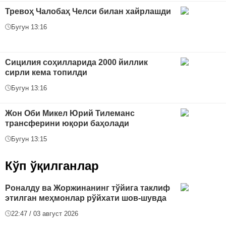
Тревоҳ Чалобаҳ Челси билан хайрлашди
Бугун 13:16
Сицилия соҳилларида 2000 йиллик
сирли кема топилди
Бугун 13:16
Жон Оби Микел Юрий Тилеманс
трансферини юқори баҳолади
Бугун 13:15
Кўп ўқилганлар
Роналду ва Жоржинанинг тўйига таклиф
этилган меҳмонлар рўйхати шов-шувда
22:47 / 03 август 2026