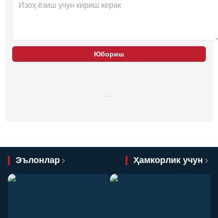
Юбориш
…
Эълонлар
Ҳамкорлик учун