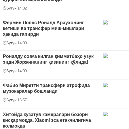
Бугун 14:02
Фермин Лопес Роналд Араухонинг
кетиши ва трансфер миш-мишлари
ҳақида гапирди
Бугун 14:00
Роналду совға қилган қимматбаҳо узук
энди Жоржинанинг қизининг қўлида!
Бугун 14:00
Фабио Миретти трансфери атрофида
музокаралар бошланди
Бугун 13:57
Хитойда кузатув камералари бозори
қисқармоқда, Xiaomi эса етакчилигича
қолмоқда