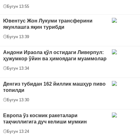
Бугун 13:55
Ювентус Жон Лукуми трансферини
якунлашга яқин турибди
Бугун 13:39
Андони Ираола қўл остидаги Ливерпул:
ҳужумкор ўйин ва ҳимоядаги муаммолар
Бугун 13:34
Денгиз тубидан 162 йиллик машҳур пиво
топилди
Бугун 13:30
Европа ўз космик ракеталари
тақчиллигига дуч келиши мумкин
Бугун 13:24