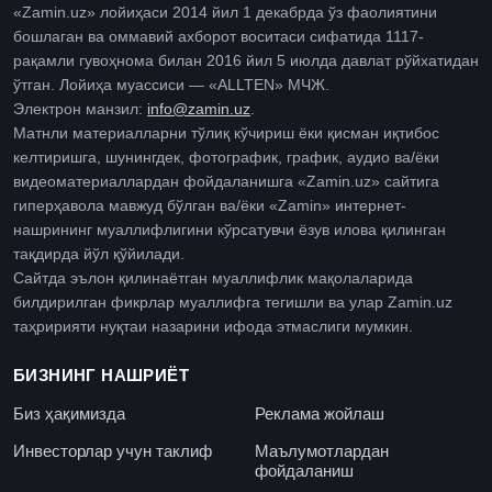
«Zamin.uz» лойиҳаси 2014 йил 1 декабрда ўз фаолиятини
бошлаган ва оммавий ахборот воситаси сифатида 1117-
рақамли гувоҳнома билан 2016 йил 5 июлда давлат рўйхатидан
ўтган. Лойиҳа муассиси — «ALLTEN» МЧЖ.
Электрон манзил:
info@zamin.uz
.
Матнли материалларни тўлиқ кўчириш ёки қисман иқтибос
келтиришга, шунингдек, фотографик, график, аудио ва/ёки
видеоматериаллардан фойдаланишга «Zamin.uz» сайтига
гиперҳавола мавжуд бўлган ва/ёки «Zamin» интернет-
нашрининг муаллифлигини кўрсатувчи ёзув илова қилинган
тақдирда йўл қўйилади.
Сайтда эълон қилинаётган муаллифлик мақолаларида
билдирилган фикрлар муаллифга тегишли ва улар Zamin.uz
таҳририяти нуқтаи назарини ифода этмаслиги мумкин.
БИЗНИНГ НАШРИЁТ
Биз ҳақимизда
Реклама жойлаш
Инвесторлар учун таклиф
Маълумотлардан
фойдаланиш