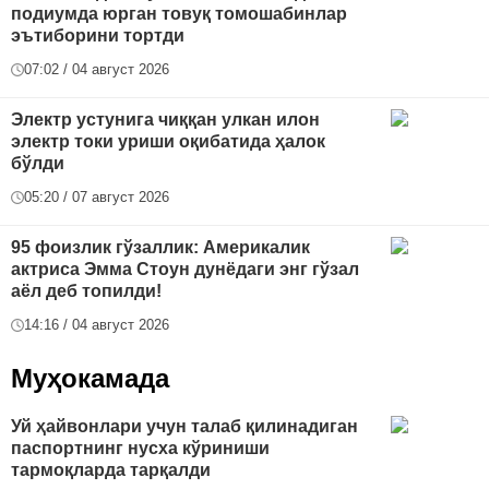
подиумда юрган товуқ томошабинлар
эътиборини тортди
07:02 / 04 август 2026
Электр устунига чиққан улкан илон
электр токи уриши оқибатида ҳалок
бўлди
05:20 / 07 август 2026
95 фоизлик гўзаллик: Америкалик
актриса Эмма Стоун дунёдаги энг гўзал
аёл деб топилди!
14:16 / 04 август 2026
Муҳокамада
Уй ҳайвонлари учун талаб қилинадиган
паспортнинг нусха кўриниши
тармоқларда тарқалди