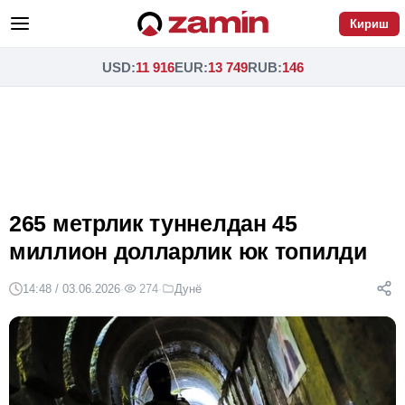
Кириш
USD
:
11 916
EUR
:
13 749
RUB
:
146
265 метрлик туннелдан 45
миллион долларлик юк топилди
14:48 / 03.06.2026
·
274
·
Дунё