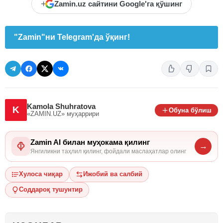
+
Zamin.uz сайтини Google'га қўшинг
"Zamin"ни Telegram'да ўқинг!
Kamola Shuhratova
K
Обуна бўлиш
«ZAMIN.UZ»
муҳаррири
Zamin AI билан муҳокама қилинг
→
Янгиликни таҳлил қилинг, фойдали маслаҳатлар олинг
Хулоса чиқар
Ижобий ва салбий
Соддароқ тушунтир