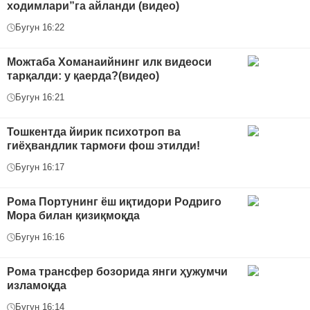
ходимлари”га айланди (видео)
Бугун 16:22
Можтаба Хоманаийнинг илк видеоси
тарқалди: у қаерда?(видео)
Бугун 16:21
Тошкентда йирик психотроп ва
гиёҳвандлик тармоғи фош этилди!
Бугун 16:17
Рома Портунинг ёш иқтидори Родриго
Мора билан қизиқмоқда
Бугун 16:16
Рома трансфер бозорида янги ҳужумчи
изламоқда
Бугун 16:14