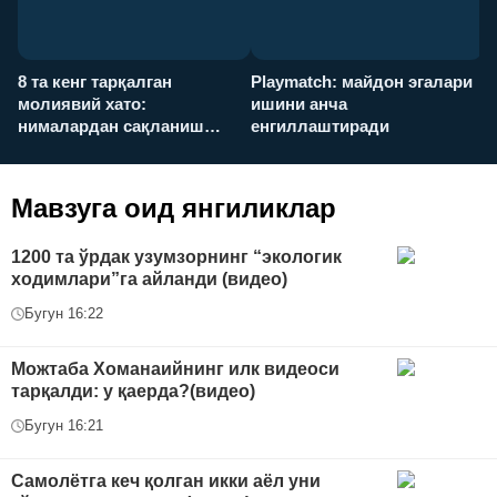
8 та кенг тарқалган
Playmatch: майдон эгалари
P
молиявий хато:
ишини анча
у
нималардан сақланиш
енгиллаштиради
х
керак?
Мавзуга оид янгиликлар
1200 та ўрдак узумзорнинг “экологик
ходимлари”га айланди (видео)
Бугун 16:22
Можтаба Хоманаийнинг илк видеоси
тарқалди: у қаерда?(видео)
Бугун 16:21
Самолётга кеч қолган икки аёл уни