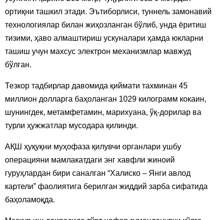
ортиқни ташкил этади. Эътиборлиси, туннель замонавий
технологиялар билан жиҳозланган бўлиб, унда ёритиш
тизими, ҳаво алмаштириш ускуналари ҳамда юкларни
ташиш учун махсус электрон механизмлар мавжуд
бўлган.
Тезкор тадбирлар давомида қиймати тахминан 45
миллион долларга баҳоланган 1029 килограмм кокаин,
шунингдек, метамфетамин, марихуана, ўқ-дорилар ва
турли ҳужжатлар мусодара қилинди.
АҚШ ҳуқуқни муҳофаза қилувчи органлари ушбу
операцияни мамлакатдаги энг хавфли жиноий
гуруҳлардан бири саналган “Халиско – Янги авлод
картели” фаолиятига берилган жиддий зарба сифатида
баҳоламоқда.