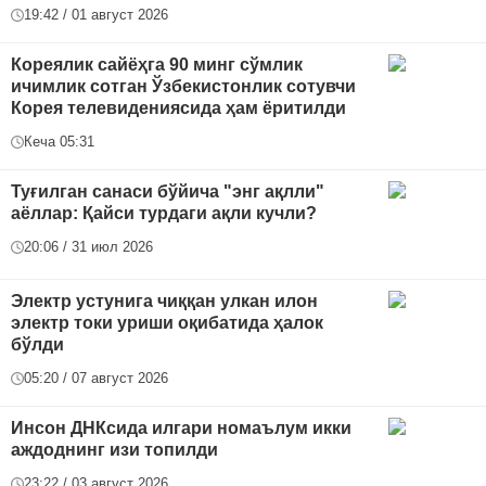
19:42 / 01 август 2026
Кореялик сайёҳга 90 минг сўмлик
ичимлик сотган Ўзбекистонлик сотувчи
Корея телевидениясида ҳам ёритилди
Кеча 05:31
Туғилган санаси бўйича "энг ақлли"
аёллар: Қайси турдаги ақли кучли?
20:06 / 31 июл 2026
Электр устунига чиққан улкан илон
электр токи уриши оқибатида ҳалок
бўлди
05:20 / 07 август 2026
Инсон ДНКсида илгари номаълум икки
аждоднинг изи топилди
23:22 / 03 август 2026