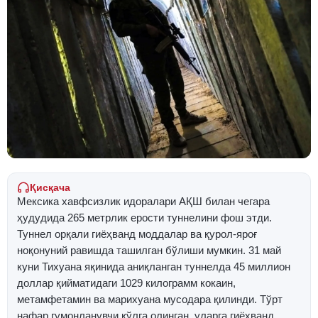
Қисқача
Мексика хавфсизлик идоралари АҚШ билан чегара
ҳудудида 265 метрлик ерости туннелини фош этди.
Туннел орқали гиёҳванд моддалар ва қурол-яроғ
ноқонуний равишда ташилган бўлиши мумкин. 31 май
куни Тихуана яқинида аниқланган туннелда 45 миллион
доллар қийматидаги 1029 килограмм кокаин,
метамфетамин ва марихуана мусодара қилинди. Тўрт
нафар гумонланувчи қўлга олинган, уларга гиёҳванд