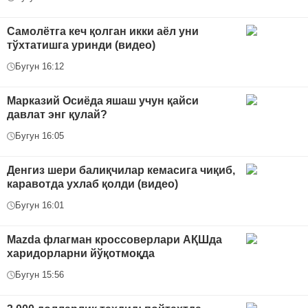
Самолётга кеч қолган икки аёл уни
тўхтатишга уринди (видео)
Бугун 16:12
Марказий Осиёда яшаш учун қайси
давлат энг қулай?
Бугун 16:05
Денгиз шери балиқчилар кемасига чиқиб,
каравотда ухлаб қолди (видео)
Бугун 16:01
Mazda флагман кроссоверлари АҚШда
харидорларни йўқотмоқда
Бугун 15:56