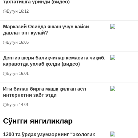
тўхтатишга уринди (видео)
Бугун 16:12
Марказий Осиёда яшаш учун қайси
давлат энг қулай?
Бугун 16:05
Денгиз шери балиқчилар кемасига чиқиб,
каравотда ухлаб қолди (видео)
Бугун 16:01
Ити билан бирга машқ қилган аёл
интернетни забт этди
Бугун 14:01
Сўнгги янгиликлар
1200 та ўрдак узумзорнинг “экологик