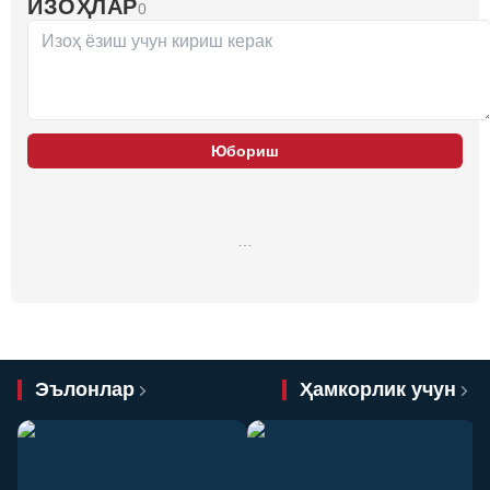
ИЗОҲЛАР
0
Юбориш
…
Эълонлар
Ҳамкорлик учун