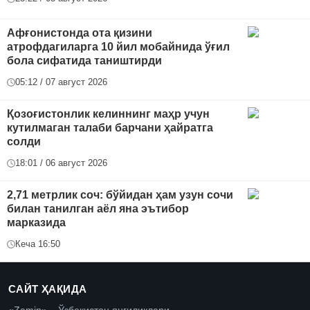
Афғонистонда ота қизини
атрофдагиларга 10 йил мобайнида ўғил
бола сифатида таништирди
05:12 / 07 август 2026
Қозоғистонлик келиннинг маҳр учун
кутилмаган талаби барчани ҳайратга
солди
18:01 / 06 август 2026
2,71 метрлик соч: бўйидан ҳам узун сочи
билан танилган аёл яна эътибор
марказида
Кеча 16:50
САЙТ ҲАҚИДА