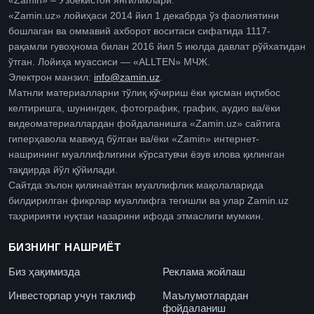
«Zamin» – Ўзбекистон янгиликлари.
«Zamin.uz» лойиҳаси 2014 йил 1 декабрда ўз фаолиятини
бошлаган ва оммавий ахборот воситаси сифатида 1117-
рақамли гувоҳнома билан 2016 йил 5 июлда давлат рўйхатидан
ўтган. Лойиҳа муассиси — «ALLTEN» МЧЖ.
Электрон манзил:
info@zamin.uz
.
Матнли материалларни тўлиқ кўчириш ёки қисман иқтибос
келтиришга, шунингдек, фотографик, график, аудио ва/ёки
видеоматериаллардан фойдаланишга «Zamin.uz» сайтига
гиперҳавола мавжуд бўлган ва/ёки «Zamin» интернет-
нашрининг муаллифлигини кўрсатувчи ёзув илова қилинган
тақдирда йўл қўйилади.
Сайтда эълон қилинаётган муаллифлик мақолаларида
билдирилган фикрлар муаллифга тегишли ва улар Zamin.uz
таҳририяти нуқтаи назарини ифода этмаслиги мумкин.
БИЗНИНГ НАШРИЁТ
Биз ҳақимизда
Реклама жойлаш
Инвесторлар учун таклиф
Маълумотлардан
фойдаланиш