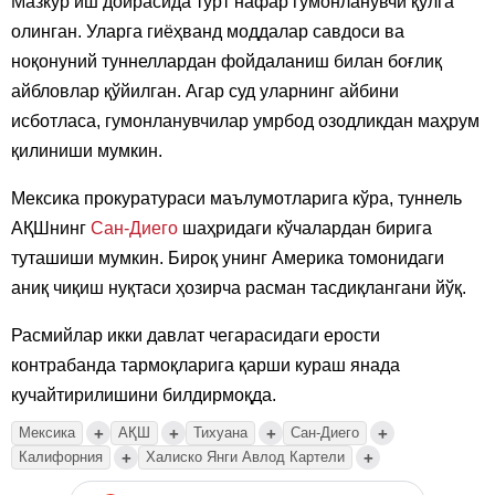
Мазкур иш доирасида тўрт нафар гумонланувчи қўлга
олинган. Уларга гиёҳванд моддалар савдоси ва
ноқонуний туннеллардан фойдаланиш билан боғлиқ
айбловлар қўйилган. Агар суд уларнинг айбини
исботласа, гумонланувчилар умрбод озодликдан маҳрум
қилиниши мумкин.
Мексика прокуратураси маълумотларига кўра, туннель
АҚШнинг
Сан-Диего
шаҳридаги кўчалардан бирига
туташиши мумкин. Бироқ унинг Америка томонидаги
аниқ чиқиш нуқтаси ҳозирча расман тасдиқлангани йўқ.
Расмийлар икки давлат чегарасидаги ерости
контрабанда тармоқларига қарши кураш янада
кучайтирилишини билдирмоқда.
+
+
+
+
Мексика
АҚШ
Тихуана
Сан-Диего
+
+
Калифорния
Халиско Янги Авлод Картели