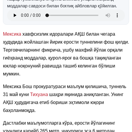
моддалар савдоси билан боғлиқ айбловлар қўйилган.
Мексика
хавфсизлик идоралари АҚШ билан чегара
ҳудудида жойлашган йирик ерости туннелини фош қилди.
Терговчиларнинг фикрича, ушбу махфий йўлак орқали
гиёҳванд моддалар, қурол-яроғ ва бошқа тақиқланган
юклар ноқонуний равишда ташиб келинган бўлиши
мумкин.
Мексика Бош прокуратураси маълум қилишича, туннель
31 май куни
Тихуана
шаҳри яқинида аниқланган. Унинг
АҚШ ҳудудигача етиб бориши эҳтимоли юқори
баҳоланмоқда.
Дастлабки маълумотларга кўра, ерости йўлагининг
узунлиги қарийб 265 метр, чуқурлиги эса 6 метрдан