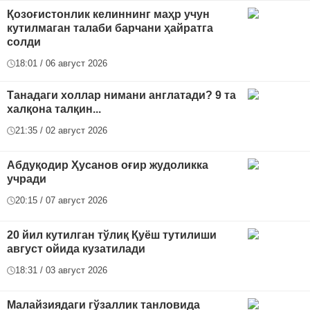
Қозоғистонлик келиннинг маҳр учун
кутилмаган талаби барчани ҳайратга
солди
18:01 / 06 август 2026
Танадаги холлар нимани англатади? 9 та
халқона талқин...
21:35 / 02 август 2026
Абдуқодир Ҳусанов оғир жудоликка
учради
20:15 / 07 август 2026
20 йил кутилган тўлиқ Қуёш тутилиши
август ойида кузатилади
18:31 / 03 август 2026
Малайзиядаги гўзаллик танловида