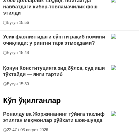
3 000 долларлик таҳдид: пойтахтда
навбатдаги кибер-товламачилик фош
этилди
Бугун 15:56
Усик фаолиятидаги сўнгги рақиб номини
очиқлади: у рингни тарк этмоқдами?
Бугун 15:48
Қонун Конституцияга зид бўлса, суд иши
тўхтайди — янги тартиб
Бугун 15:39
Кўп ўқилганлар
Роналду ва Жоржинанинг тўйига таклиф
этилган меҳмонлар рўйхати шов-шувда
22:47 / 03 август 2026