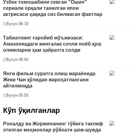
Ўзбек томошабини севган "Ошин"
сериали орқали танилган япон
актрисаси ҳақида сиз билмаган фактлар
Бугун 06:10
Табиатнинг ғаройиб мўъжизаси:
Амазонкадаги жингалак сочли ноёб қуш
олимларни ҳам ҳайратга солди
Бугун 06:02
Янги фильм суратга олиш жараёнида
Жеки Чан қўлидан жароҳатлангани
айтилмоқда
Бугун 05:55
Кўп ўқилганлар
Роналду ва Жоржинанинг тўйига таклиф
этилган меҳмонлар рўйхати шов-шувда