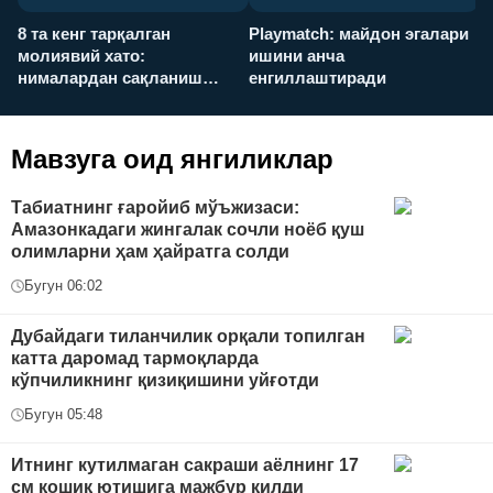
8 та кенг тарқалган
Playmatch: майдон эгалари
P
молиявий хато:
ишини анча
у
нималардан сақланиш
енгиллаштиради
х
керак?
Мавзуга оид янгиликлар
Табиатнинг ғаройиб мўъжизаси:
Амазонкадаги жингалак сочли ноёб қуш
олимларни ҳам ҳайратга солди
Бугун 06:02
Дубайдаги тиланчилик орқали топилган
катта даромад тармоқларда
кўпчиликнинг қизиқишини уйғотди
Бугун 05:48
Итнинг кутилмаган сакраши аёлнинг 17
см қошиқ ютишига мажбур қилди