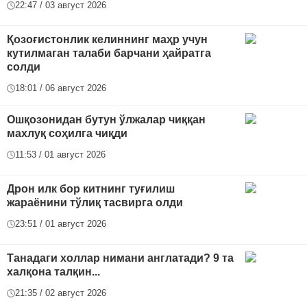
22:47 / 03 август 2026
Қозоғистонлик келиннинг маҳр учун
кутилмаган талаби барчани ҳайратга
солди
18:01 / 06 август 2026
Ошқозонидан бутун ўлжалар чиққан
махлуқ соҳилга чиқди
11:53 / 01 август 2026
Дрон илк бор китнинг туғилиш
жараёнини тўлиқ тасвирга олди
23:51 / 01 август 2026
Танадаги холлар нимани англатади? 9 та
халқона талқин...
21:35 / 02 август 2026