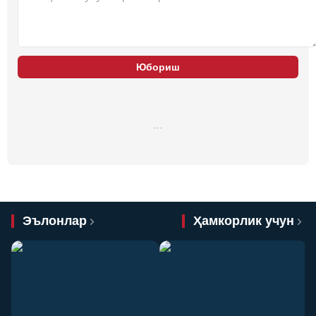
Юбориш
…
Эълонлар
Ҳамкорлик учун