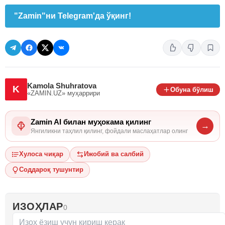
"Zamin"ни Telegram'да ўқинг!
Kamola Shuhratova
K
Обуна бўлиш
«ZAMIN.UZ»
муҳаррири
Zamin AI билан муҳокама қилинг
→
Янгиликни таҳлил қилинг, фойдали маслаҳатлар олинг
Хулоса чиқар
Ижобий ва салбий
Соддароқ тушунтир
ИЗОҲЛАР
0