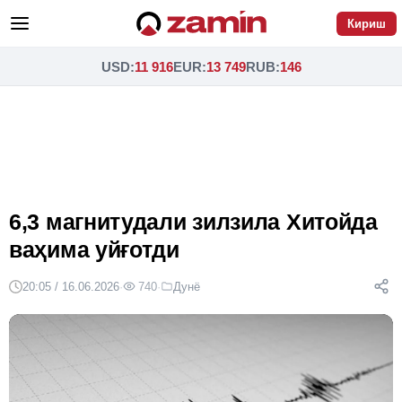
Кириш
USD
:
11 916
EUR
:
13 749
RUB
:
146
6,3 магнитудали зилзила Хитойда
ваҳима уйғотди
20:05 / 16.06.2026
·
740
·
Дунё