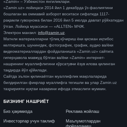
«Zamin» – Ўзбекистон янгиликлари.
«Zamin.uz» лойиҳаси 2014 йил 1 декабрда ўз фаолиятини
бошлаган ва оммавий ахборот воситаси сифатида 1117-
рақамли гувоҳнома билан 2016 йил 5 июлда давлат рўйхатидан
ўтган. Лойиҳа муассиси — «ALLTEN» МЧЖ.
Электрон манзил:
info@zamin.uz
.
Матнли материалларни тўлиқ кўчириш ёки қисман иқтибос
келтиришга, шунингдек, фотографик, график, аудио ва/ёки
видеоматериаллардан фойдаланишга «Zamin.uz» сайтига
гиперҳавола мавжуд бўлган ва/ёки «Zamin» интернет-
нашрининг муаллифлигини кўрсатувчи ёзув илова қилинган
тақдирда йўл қўйилади.
Сайтда эълон қилинаётган муаллифлик мақолаларида
билдирилган фикрлар муаллифга тегишли ва улар Zamin.uz
таҳририяти нуқтаи назарини ифода этмаслиги мумкин.
БИЗНИНГ НАШРИЁТ
Биз ҳақимизда
Реклама жойлаш
Инвесторлар учун таклиф
Маълумотлардан
фойдаланиш