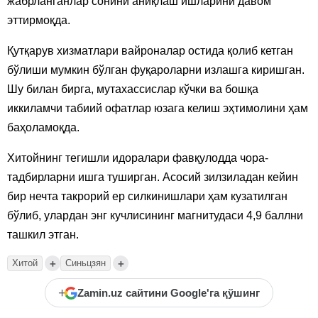
жабрланганлар сонини аниқлаш ишларини давом
эттирмоқда.
Қутқарув хизматлари вайроналар остида қолиб кетган
бўлиши мумкин бўлган фуқароларни излашга киришган.
Шу билан бирга, мутахассислар кўчки ва бошқа
иккиламчи табиий офатлар юзага келиш эҳтимолини ҳам
баҳоламоқда.
Хитойнинг тегишли идоралари фавқулодда чора-
тадбирларни ишга туширган. Асосий зилзиладан кейин
бир нечта такрорий ер силкинишлари ҳам кузатилган
бўлиб, улардан энг кучлисининг магнитудаси 4,9 баллни
ташкил этган.
+
+
Хитой
Синьцзян
+
Zamin.uz сайтини Google'га қўшинг