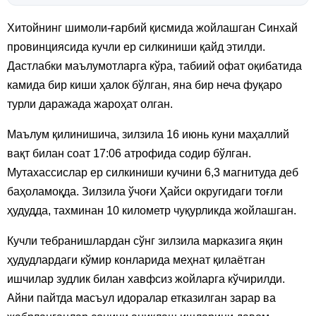
Хитойнинг шимоли-ғарбий қисмида жойлашган Синхай
провинциясида кучли ер силкиниши қайд этилди.
Дастлабки маълумотларга кўра, табиий офат оқибатида
камида бир киши ҳалок бўлган, яна бир неча фуқаро
турли даражада жароҳат олган.
Маълум қилинишича, зилзила 16 июнь куни маҳаллий
вақт билан соат 17:06 атрофида содир бўлган.
Мутахассислар ер силкиниши кучини 6,3 магнитуда деб
баҳоламоқда. Зилзила ўчоғи Ҳайси округидаги тоғли
ҳудудда, тахминан 10 километр чуқурликда жойлашган.
Кучли тебранишлардан сўнг зилзила марказига яқин
ҳудудлардаги кўмир конларида меҳнат қилаётган
ишчилар зудлик билан хавфсиз жойларга кўчирилди.
Айни пайтда масъул идоралар етказилган зарар ва