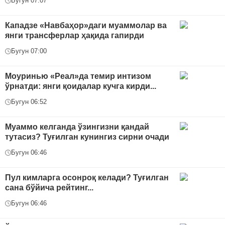
Бугун 07:07
Кападзе «Навбаҳор»даги муаммолар ва
янги трансферлар ҳақида гапирди
Бугун 07:00
Моуринью «Реал»да темир интизом
ўрнатди: янги қоидалар кучга кирди...
Бугун 06:52
Муаммо келганда ўзингизни қандай
тутасиз? Туғилган кунингиз сирни очади
Бугун 06:46
Пул кимларга осонроқ келади? Туғилган
сана бўйича рейтинг...
Бугун 06:46