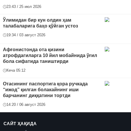
23:43 / 25 июл 2026
Ўлимидан бир кун олдин ҳам
талабаларига баҳо қўйган устоз
19:34 / 03 август 2026
Афғонистонда ота қизини
атрофдагиларга 10 йил мобайнида ўғил
бола сифатида таништирди
Кеча 05:12
Отасининг паспортига қора ручкада
“ижод” қилган болакайнинг иши
барчанинг диққатини тортди
14:20 / 06 август 2026
САЙТ ҲАҚИДА