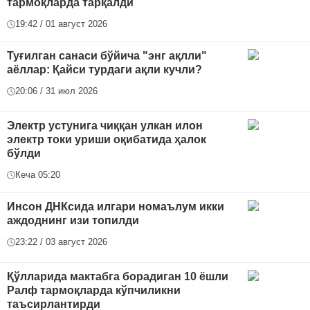
тармоқларда тарқалди
19:42 / 01 август 2026
Туғилган санаси бўйича "энг ақлли"
аёллар: Қайси турдаги ақли кучли?
20:06 / 31 июл 2026
Электр устунига чиққан улкан илон
электр токи уриши оқибатида ҳалок
бўлди
Кеча 05:20
Инсон ДНКсида илгари номаълум икки
аждоднинг изи топилди
23:22 / 03 август 2026
Қўлларида мактабга борадиган 10 ёшли
Ралф тармоқларда кўпчиликни
таъсирлантирди