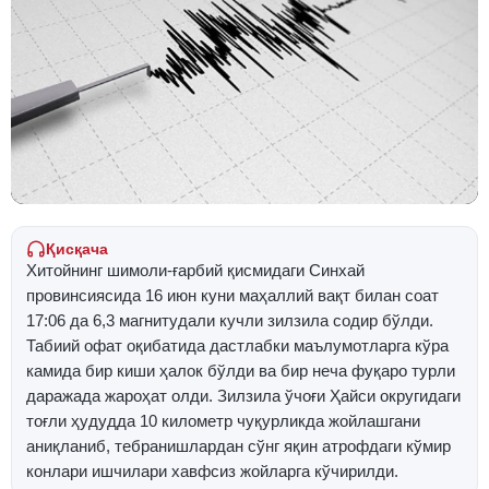
Қисқача
Хитойнинг шимоли-ғарбий қисмидаги Синхай
провинсиясида 16 июн куни маҳаллий вақт билан соат
17:06 да 6,3 магнитудали кучли зилзила содир бўлди.
Табиий офат оқибатида дастлабки маълумотларга кўра
камида бир киши ҳалок бўлди ва бир неча фуқаро турли
даражада жароҳат олди. Зилзила ўчоғи Ҳайси округидаги
тоғли ҳудудда 10 километр чуқурликда жойлашгани
аниқланиб, тебранишлардан сўнг яқин атрофдаги кўмир
конлари ишчилари хавфсиз жойларга кўчирилди.