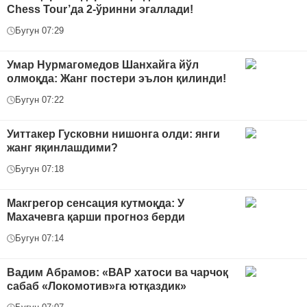
Chess Tour’да 2-ўринни эгаллади!
Бугун 07:29
Умар Нурмагомедов Шанхайга йўл
олмоқда: Жанг постери эълон қилинди!
Бугун 07:22
Уиттакер Гусковни нишонга олди: янги
жанг яқинлашдими?
Бугун 07:18
Макгрегор сенсация кутмоқда: У
Махачевга қарши прогноз берди
Бугун 07:14
Вадим Абрамов: «ВАР хатоси ва чарчоқ
сабаб «Локомотив»га ютқаздик»