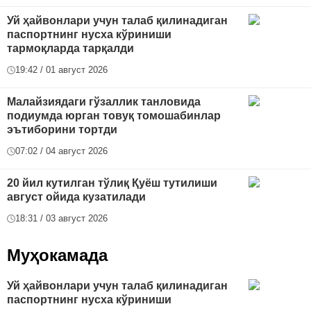
Уй ҳайвонлари учун талаб қилинадиган
паспортнинг нусха кўриниши
тармоқларда тарқалди
19:42 / 01 август 2026
Малайзиядаги гўзаллик танловида
подиумда юрган товуқ томошабинлар
эътиборини тортди
07:02 / 04 август 2026
20 йил кутилган тўлиқ Қуёш тутилиши
август ойида кузатилади
18:31 / 03 август 2026
Муҳокамада
Уй ҳайвонлари учун талаб қилинадиган
паспортнинг нусха кўриниши