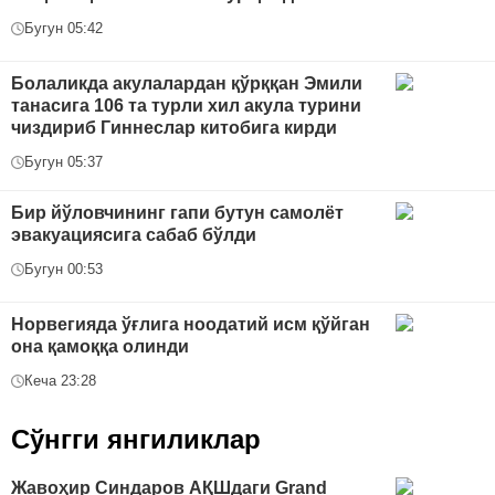
Бугун 05:42
Болаликда акулалардан қўрққан Эмили
танасига 106 та турли хил акула турини
чиздириб Гиннеслар китобига кирди
Бугун 05:37
Бир йўловчининг гапи бутун самолёт
эвакуациясига сабаб бўлди
Бугун 00:53
Норвегияда ўғлига ноодатий исм қўйган
она қамоққа олинди
Кеча 23:28
Сўнгги янгиликлар
Жавоҳир Синдаров АҚШдаги Grand