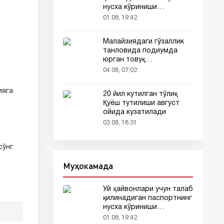
нусха кўриниши
тармоқларда тарқалди
01.08, 19:42
Малайзиядаги гўзаллик
танловида подиумда
юрган товуқ
томошабинлар
04.08, 07:02
эътиборини тортди
ияга
20 йил кутилган тўлиқ
Қуёш тутилиши август
ойида кузатилади
03.08, 18:31
сўнг
Муҳокамада
Уй ҳайвонлари учун талаб
қилинадиган паспортнинг
нусха кўриниши
тармоқларда тарқалди
01.08, 19:42