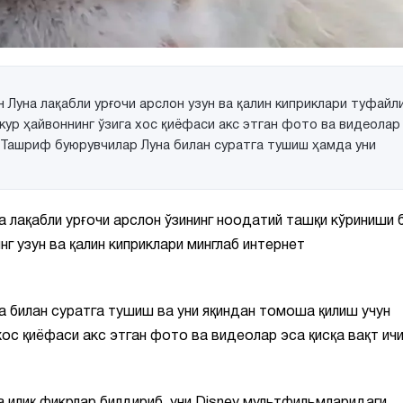
 Луна лақабли урғочи арслон узун ва қалин киприклари туфайл
ур ҳайвоннинг ўзига хос қиёфаси акс этган фото ва видеолар
 Ташриф буюрувчилар Луна билан суратга тушиш ҳамда уни
 лақабли урғочи арслон ўзининг ноодатий ташқи кўриниши 
 узун ва қалин киприклари минглаб интернет
 билан суратга тушиш ва уни яқиндан томоша қилиш учун
хос қиёфаси акс этган фото ва видеолар эса қисқа вақт ич