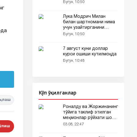
оширади
Бугун, 10:50
нг
Лука Модрич Милан
билан шартномани нима
учун узайтирганини
рда
тушунтирди
Бугун, 10:50
7 август куни доллар
курси ошиши кутилмоқда
Бугун, 10:48
Кўп ўқилганлар
қлаш
Роналду ва Жоржинанинг
тўйига таклиф этилган
меҳмонлар рўйхати шов-
шувда
03.08, 22:47
бўлиш