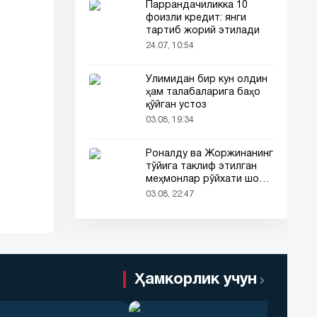
Паррандачиликка 10
фоизли кредит: янги
тартиб жорий этилади
24.07, 10:54
Ўлимидан бир кун олдин
ҳам талабаларига баҳо
қўйган устоз
03.08, 19:34
Роналду ва Жоржинанинг
тўйига таклиф этилган
меҳмонлар рўйхати шов-
шувда
03.08, 22:47
Ҳамкорлик учун