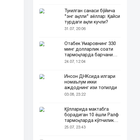
Туғилган санаси бўйича
"энг ақлли" аёллар: Қайси
турдаги ақли кучли?
31.07, 20:06
Отабек Умаровнинг 330
минг долларлик соати
тармоқларда барчани
эътиборини тортди!
24.07, 12:04
Инсон ДНКсида илгари
номаълум икки
аждоднинг изи топилди
03.08, 23:22
Қўлларида мактабга
борадиган 10 ёшли Ралф
тармоқларда кўпчиликни
таъсирлантирди
25.07, 23:43