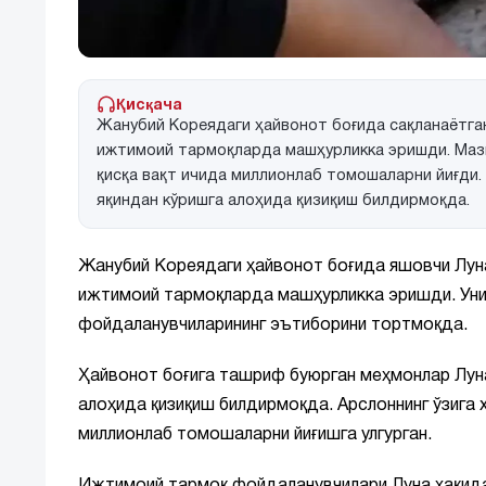
Қисқача
Жанубий Кореядаги ҳайвонот боғида сақланаётган
ижтимоий тармоқларда машҳурликка эришди. Мазк
қисқа вақт ичида миллионлаб томошаларни йиғди.
яқиндан кўришга алоҳида қизиқиш билдирмоқда.
Жанубий Кореядаги ҳайвонот боғида яшовчи Луна
ижтимоий тармоқларда машҳурликка эришди. Унинг
фойдаланувчиларининг эътиборини тортмоқда.
Ҳайвонот боғига ташриф буюрган меҳмонлар Луна
алоҳида қизиқиш билдирмоқда. Арслоннинг ўзига 
миллионлаб томошаларни йиғишга улгурган.