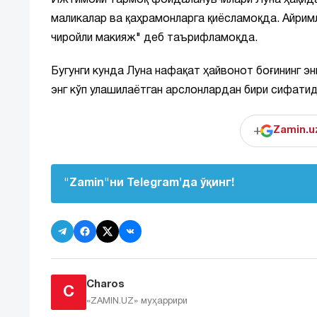
Ижтимоий тармоқ фойдаланувчилари Луна ҳақида 
маликалар ва қаҳрамонларга қиёсламоқда. Айримла
чиройли макияж" деб таърифламоқда.
Бугунги кунда Луна нафақат ҳайвонот боғининг 
энг кўп улашилаётган арслонлардан бири сифати
+
Zamin.u
"Zamin"ни Telegram'да ўқинг!
Charos
C
«ZAMIN.UZ»
муҳаррири