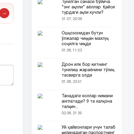
Туғилган санаси бўйича
"энг ақлли" аёллар: Қайси
турдаги ақли кучли?
→
31.07, 20:06
Ошқозонидан бутун
ўлжалар чиққан махлуқ
соҳилга чиқди
01.08, 11:53
Дрон илк бор китнинг
туғилиш жараёнини тўлиқ
тасвирга олди
01.08, 23:51
Танадаги холлар нимани
англатади? 9 та халқона
талқин...
02.08, 21:35
Уй ҳайвонлари учун талаб
қилинадиган паспортнинг