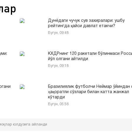
лар
Дунёдаги чучук сув захиралари: ушбу
рейтингда қайси давлат етакчи?
Бугун, 09:48
уми:
КХДРнинг 120 ракетали бўлинмаси Росс
йўл олгани айтилди
Бугун, 09:18
ргани
Бразилиялик футболчи Неймар ўйиндан 
ҳақоратли сўзлари билан катта жанжал
кўтарди
Бугун, 05:56
моқлар юлдузига айланди