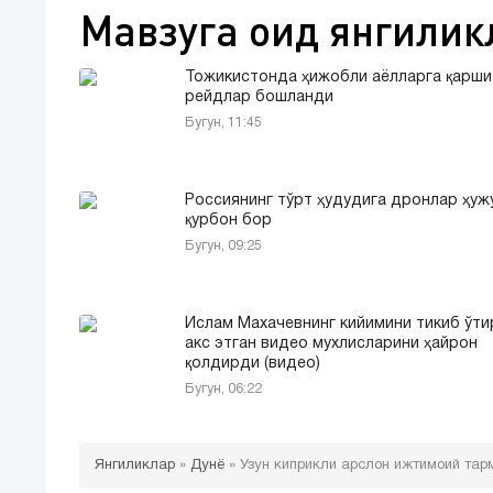
Мавзуга оид янгилик
Тожикистонда ҳижобли аёлларга қарши
рейдлар бошланди
Бугун, 11:45
Россиянинг тўрт ҳудудига дронлар ҳуж
қурбон бор
Бугун, 09:25
Ислам Махачевнинг кийимини тикиб ўти
акс этган видео мухлисларини ҳайрон
қолдирди (видео)
Бугун, 06:22
Янгиликлар
»
Дунё
»
Узун киприкли арслон ижтимоий тар