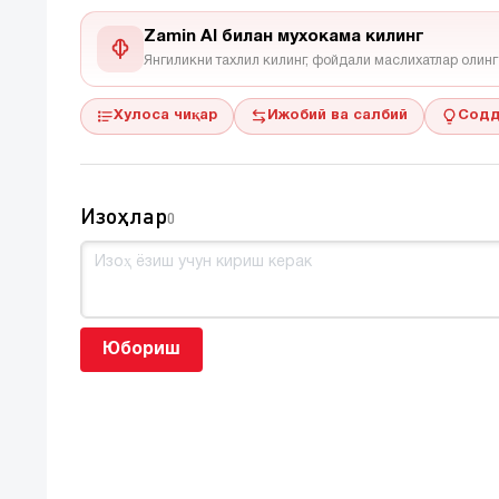
Zamin AI билан мухокама килинг
Янгиликни тахлил килинг, фойдали маслихатлар олинг
Хулоса чиқар
Ижобий ва салбий
Содд
Изоҳлар
0
Юбориш