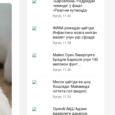
«Барселона» Родридан
чекинди: у фақат
«Реал»ни кутмоқда
Бугун, 11:44
ФИФА режадан қайтди:
Инфантино юзага келган
вазият учун узр сўради
Бугун, 11:39
Майкл Оуен Ливерпулга
Бредли Барколя учун 145
миллион фунт
тўламасликни маслаҳат
Бугун, 11:36
берди
Месси қайтди ва шоу
бошлади: Майамида
олтита гол (видео)
Бугун, 11:32
OpenAI АҚШ Адлия
вазирлиги даъвоси