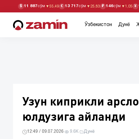
11 887
сўм
13 717
сўм
146
сўм
$
€
₽
¥
▼
55,49
▼
25,83
▼
1,05
Ўзбекистон
Дунё
Узун киприкли арсл
юлдузига айланди
12:49 / 09.07.2026
·
9.6K
·
Дунё