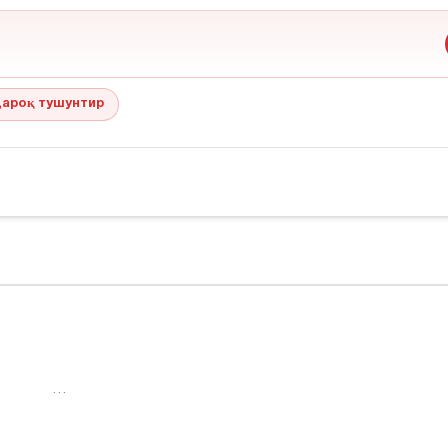
ароқ тушунтир
…