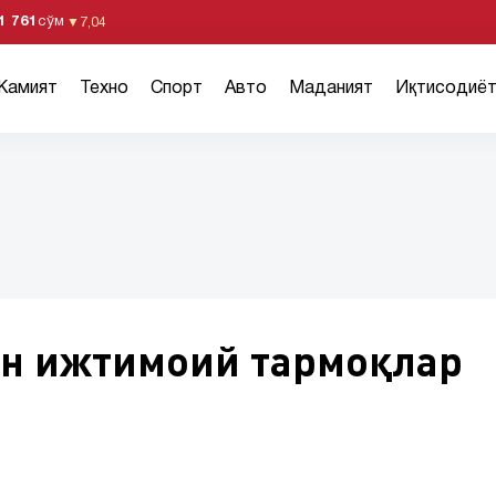
1 761
сўм
▼
7,04
Жамият
Техно
Спорт
Авто
Маданият
Иқтисодиё
он ижтимоий тармоқлар