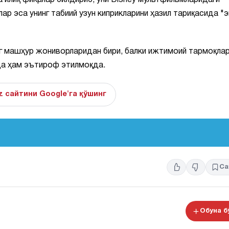
илиқ фикрлар билдириб, уни Disney мультфильмларидаги
р эса унинг табиий узун киприкларини ҳазил тариқасида "э
энг машҳур жониворларидан бири, балки ижтимоий тармоқла
да ҳам эътироф этилмоқда.
z сайтини Google'га қўшинг
Са
Обуна 