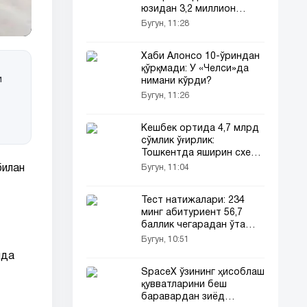
юзидан 3,2 миллион
доллар тўлайди
Бугун, 11:28
Хаби Алонсо 10-ўриндан
қўрқмади: У «Челси»да
и
нимани кўрди?
Бугун, 11:26
Кешбек ортида 4,7 млрд
сўмлик ўғирлик:
Тошкентда яширин схема
фош бўлди
Бугун, 11:04
билан
Тест натижалари: 234
минг абитуриент 56,7
баллик чегарадан ўта
олмади
Бугун, 10:51
ида
SpaceX ўзининг ҳисоблаш
қувватларини беш
баравардан зиёд