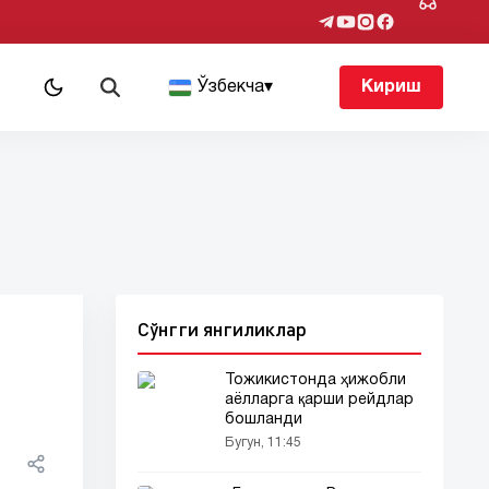
т
Ўзбекча
▾
Кириш
Сўнгги янгиликлар
Тожикистонда ҳижобли
аёлларга қарши рейдлар
бошланди
Бугун, 11:45