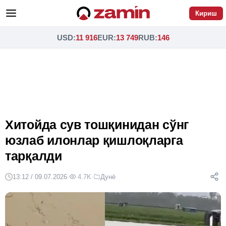
Кириш
USD
:
11 916
EUR
:
13 749
RUB
:
146
Хитойда сув тошқинидан сўнг
юзлаб илонлар қишлоқларга
тарқалди
13:12 / 09.07.2026
·
4.7K
·
Дунё