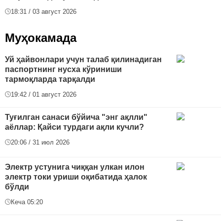
18:31 / 03 август 2026
Муҳокамада
Уй ҳайвонлари учун талаб қилинадиган
паспортнинг нусха кўриниши
тармоқларда тарқалди
19:42 / 01 август 2026
Туғилган санаси бўйича "энг ақлли"
аёллар: Қайси турдаги ақли кучли?
20:06 / 31 июл 2026
Электр устунига чиққан улкан илон
электр токи уриши оқибатида ҳалок
бўлди
Кеча 05:20