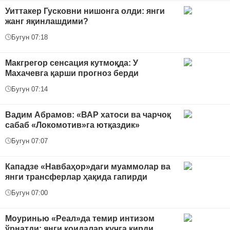
Уиттакер Гусковни нишонга олди: янги
жанг яқинлашдими?
Бугун 07:18
Макгрегор сенсация кутмоқда: У
Махачевга қарши прогноз берди
Бугун 07:14
Вадим Абрамов: «ВАР хатоси ва чарчоқ
сабаб «Локомотив»га ютқаздик»
Бугун 07:07
Кападзе «Навбаҳор»даги муаммолар ва
янги трансферлар ҳақида гапирди
Бугун 07:00
Моуринью «Реал»да темир интизом
ўрнатди: янги қоидалар кучга кирди...