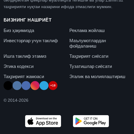
билдирилган фикрлар муаллифга тегишли ва улар Zamin.uz
таҳририяти нуқтаи назарини ифода этмаслиги мумкин.
БИЗНИНГ НАШРИЁТ
Биз ҳақимизда
Реклама жойлаш
Инвесторлар учун таклиф
Маълумотлардан
фойдаланиш
Ишга таклиф этамиз
Таҳририят сиёсати
Этика кодекси
Тузатишлар сиёсати
Таҳририят жамоаси
Эгалик ва молиялаштириш
+18
© 2014-
2026