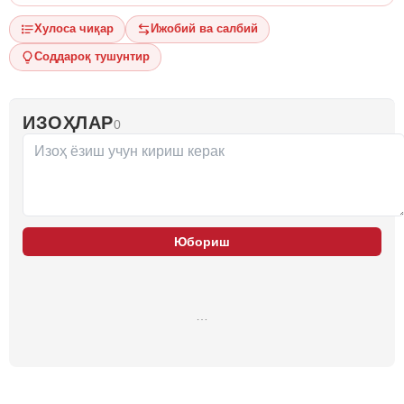
Хулоса чиқар
Ижобий ва салбий
Соддароқ тушунтир
ИЗОҲЛАР
0
Юбориш
…