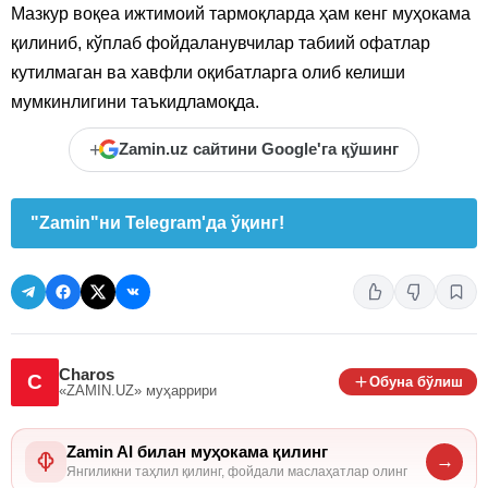
Мазкур воқеа ижтимоий тармоқларда ҳам кенг муҳокама
қилиниб, кўплаб фойдаланувчилар табиий офатлар
кутилмаган ва хавфли оқибатларга олиб келиши
мумкинлигини таъкидламоқда.
+
Zamin.uz сайтини Google'га қўшинг
"Zamin"ни Telegram'да ўқинг!
Charos
C
Обуна бўлиш
«ZAMIN.UZ»
муҳаррири
Zamin AI билан муҳокама қилинг
→
Янгиликни таҳлил қилинг, фойдали маслаҳатлар олинг