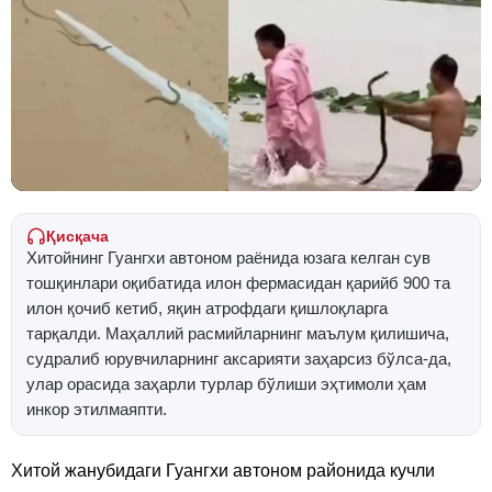
Қисқача
Хитойнинг Гуангхи автоном раёнида юзага келган сув
тошқинлари оқибатида илон фермасидан қарийб 900 та
илон қочиб кетиб, яқин атрофдаги қишлоқларга
тарқалди. Маҳаллий расмийларнинг маълум қилишича,
судралиб юрувчиларнинг аксарияти заҳарсиз бўлса-да,
улар орасида заҳарли турлар бўлиши эҳтимоли ҳам
инкор этилмаяпти.
Хитой жанубидаги Гуангхи автоном районида кучли