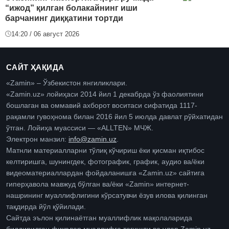
“ижод” қилган болакайнинг иши
барчанинг диққатини тортди
14:20 / 06 август 2026
САЙТ ҲАҚИДА
«Zamin» – Ўзбекистон янгиликлари.
«Zamin.uz» лойиҳаси 2014 йил 1 декабрда ўз фаолиятини
бошлаган ва оммавий ахборот воситаси сифатида 1117-
рақамли гувоҳнома билан 2016 йил 5 июлда давлат рўйхатидан
ўтган. Лойиҳа муассиси — «ALLTEN» МЧЖ.
Электрон манзил:
info@zamin.uz
.
Матнли материалларни тўлиқ кўчириш ёки қисман иқтибос
келтиришга, шунингдек, фотографик, график, аудио ва/ёки
видеоматериаллардан фойдаланишга «Zamin.uz» сайтига
гиперҳавола мавжуд бўлган ва/ёки «Zamin» интернет-
нашрининг муаллифлигини кўрсатувчи ёзув илова қилинган
тақдирда йўл қўйилади.
Сайтда эълон қилинаётган муаллифлик мақолаларида