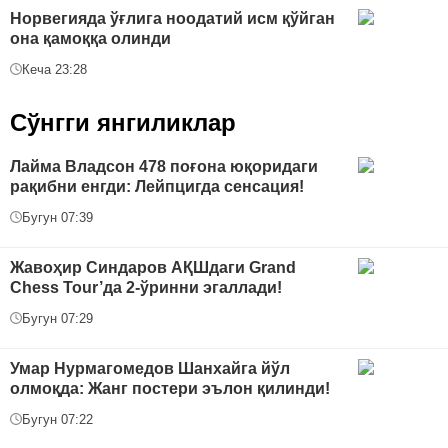
Норвегияда ўғлига ноодатий исм қўйган
она қамоққа олинди
Кеча 23:28
Сўнгги янгиликлар
Лайма Владсон 478 поғона юқоридаги
рақибни енгди: Лейпцигда сенсация!
Бугун 07:39
Жавоҳир Синдаров АҚШдаги Grand
Chess Tour’да 2-ўринни эгаллади!
Бугун 07:29
Умар Нурмагомедов Шанхайга йўл
олмоқда: Жанг постери эълон қилинди!
Бугун 07:22