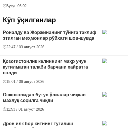
Бугун 06:02
Кўп ўқилганлар
Роналду ва Жоржинанинг тўйига таклиф
этилган меҳмонлар рўйхати шов-шувда
22:47 / 03 август 2026
Қозоғистонлик келиннинг маҳр учун
кутилмаган талаби барчани ҳайратга
солди
18:01 / 06 август 2026
Ошқозонидан бутун ўлжалар чиққан
махлуқ соҳилга чиқди
11:53 / 01 август 2026
Дрон илк бор китнинг туғилиш