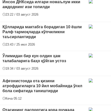
Инсон ДНКсида илгари номаълум икки
аждоднинг изи топилди
23:22 / 03 август 2026
Қўлларида мактабга борадиган 10 ёшли
Ралф тармоқларда кўпчиликни
таъсирлантирди
23:43 / 25 июл 2026
Ўлимидан бир кун олдин ҳам
талабаларига баҳо қўйган устоз
19:34 / 03 август 2026
Афғонистонда ота қизини
атрофдагиларга 10 йил мобайнида ўғил
бола сифатида таништирди
Кеча 05:12
Отасининг паспортига қора ручкада