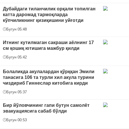
Дубайдаги тиланчилик орқали топилган
катта даромад тармоқларда
кўпчиликнинг қизиқишини уйғотди
Бугун 05:48
Итнинг кутилмаган сакраши аёлнинг 17
см қошиқ ютишига мажбур қилди
Бугун 05:42
Болаликда акулалардан қўрққан Эмили
танасига 106 та турли хил акула турини
чиздириб Гиннеслар китобига кирди
Бугун 05:37
Бир йўловчининг гапи бутун самолёт
эвакуациясига сабаб бўлди
Бугун 00:53