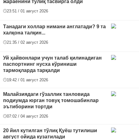
жараёнини тўлиқ тасвирга олди
23:51 / 01 август 2026
Танадаги холлар нимани англатади? 9 та
халқона талқин...
21:35 / 02 август 2026
Уй ҳайвонлари учун талаб қилинадиган
паспортнинг нусха кўриниши
тармоқларда тарқалди
19:42 / 01 август 2026
Малайзиядаги гўзаллик танловида
подиумда юрган товуқ томошабинлар
эътиборини тортди
07:02 / 04 август 2026
20 йил кутилган тўлиқ Қуёш тутилиши
август ойида кузатилади