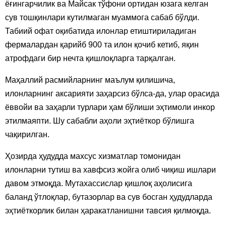
ёғингарчилик ва Майсак тўфони ортидан юзага келган
сув тошқинлари кутилмаган муаммога сабаб бўлди.
Табиий офат оқибатида илонлар етиштириладиган
фермалардан қарийб 900 та илон қочиб кетиб, яқин
атрофдаги бир нечта қишлоқларга тарқалган.
Маҳаллий расмийларнинг маълум қилишича,
илонларнинг аксарияти заҳарсиз бўлса-да, улар орасида
ёввойи ва заҳарли турлари ҳам бўлиши эҳтимоли инкор
этилмаяпти. Шу сабабли аҳоли эҳтиёткор бўлишга
чақирилган.
Ҳозирда ҳудудда махсус хизматлар томонидан
илонларни тутиш ва хавфсиз жойга олиб чиқиш ишлари
давом этмоқда. Мутахассислар қишлоқ аҳолисига
баланд ўтлоқлар, бутазорлар ва сув босган ҳудудларда
эҳтиёткорлик билан ҳаракатланишни тавсия қилмоқда.