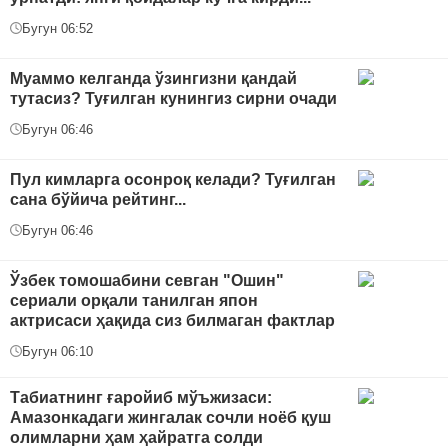
Бугун 06:52
Муаммо келганда ўзингизни қандай
тутасиз? Туғилган кунингиз сирни очади
Бугун 06:46
Пул кимларга осонроқ келади? Туғилган
сана бўйича рейтинг...
Бугун 06:46
Ўзбек томошабини севган "Ошин"
сериали орқали танилган япон
актрисаси ҳақида сиз билмаган фактлар
Бугун 06:10
Табиатнинг ғаройиб мўъжизаси:
Амазонкадаги жингалак сочли ноёб қуш
олимларни ҳам ҳайратга солди