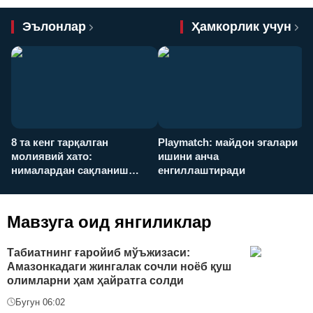
Эълонлар
Ҳамкорлик учун
8 та кенг тарқалган
Playmatch: майдон эгалари
P
молиявий хато:
ишини анча
у
нималардан сақланиш
енгиллаштиради
х
керак?
Мавзуга оид янгиликлар
Табиатнинг ғаройиб мўъжизаси:
Амазонкадаги жингалак сочли ноёб қуш
олимларни ҳам ҳайратга солди
Бугун 06:02