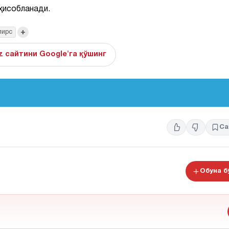
ҳисобланади.
+
пирс
z сайтини Google'га қўшинг
Са
Обуна 