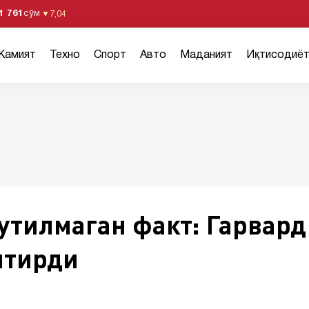
1 761
сўм
▼
7,04
Жамият
Техно
Спорт
Авто
Маданият
Иқтисодиё
утилмаган факт: Гарвард
нтирди