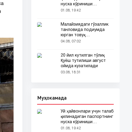
са
нусха кўриниши
тармоқларда тарқалди
01.08, 19:42
н
Малайзиядаги гўзаллик
танловида подиумда
юрган товуқ
томошабинлар
04.08, 07:02
эътиборини тортди
20 йил кутилган тўлиқ
Қуёш тутилиши август
ойида кузатилади
03.08, 18:31
Муҳокамада
Уй ҳайвонлари учун талаб
қилинадиган паспортнинг
нусха кўриниши
тармоқларда тарқалди
01.08, 19:42