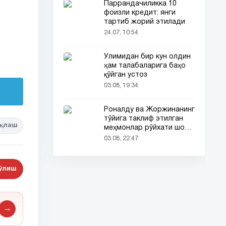
Паррандачиликка 10
фоизли кредит: янги
тартиб жорий этилади
24.07, 10:54
Ўлимидан бир кун олдин
ҳам талабаларига баҳо
қўйган устоз
03.08, 19:34
Роналду ва Жоржинанинг
тўйига таклиф этилган
қлаш
меҳмонлар рўйхати шов-
шувда
03.08, 22:47
бўлиш
→