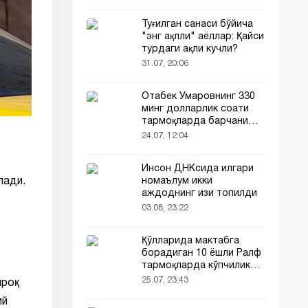
Туғилган санаси бўйича
"энг ақлли" аёллар: Қайси
турдаги ақли кучли?
31.07, 20:06
Отабек Умаровнинг 330
минг долларлик соати
тармоқларда барчани
эътиборини тортди!
24.07, 12:04
Инсон ДНКсида илгари
номаълум икки
лади.
аждоднинг изи топилди
03.08, 23:22
Қўлларида мактабга
борадиган 10 ёшли Ралф
тармоқларда кўпчиликни
таъсирлантирди
25.07, 23:43
ироқ
ий