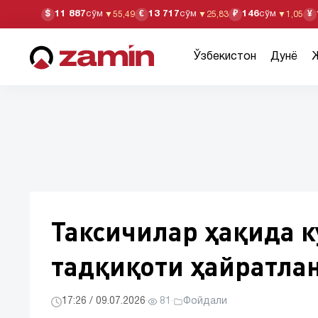
11 887
сўм
13 717
сўм
146
сўм
$
€
₽
¥
▼
55,49
▼
25,83
▼
1,05
Ўзбекистон
Дунё
Таксичилар ҳақида к
тадқиқоти ҳайратла
17:26 / 09.07.2026
·
81
·
Фойдали