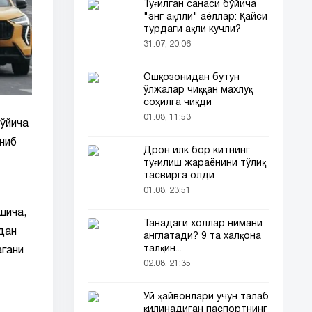
Туғилган санаси бўйича
"энг ақлли" аёллар: Қайси
турдаги ақли кучли?
31.07, 20:06
Ошқозонидан бутун
ўлжалар чиққан махлуқ
соҳилга чиқди
01.08, 11:53
ўйича
ниб
Дрон илк бор китнинг
туғилиш жараёнини тўлиқ
тасвирга олди
01.08, 23:51
шича,
Танадаги холлар нимани
дан
англатади? 9 та халқона
талқин...
агани
02.08, 21:35
Уй ҳайвонлари учун талаб
қилинадиган паспортнинг