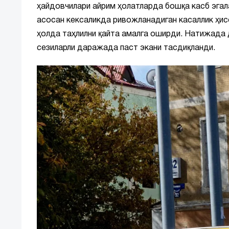
ҳайдовчилари айрим ҳолатларда бошқа касб эгал
асосан кексаликда ривожланадиган касаллик ҳис
ҳолда таҳлилни қайта амалга оширди. Натижада
сезиларли даражада паст экани тасдиқланди.