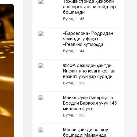
Тожикистонда ҳижобли
аёлларга қарши рейдлар
бошланди
Бугун, 11:45
«Барселона» Родридан
чекинди: у фақат
«Реал»ни кутмоқда
Бугун, 11:44
ФИФА режадан қайтди:
Инфантино юзага келган
вазият учун узр сўради
Бугун, 11:39
Майкл Оуен Ливерпулга
Бредли Барколя учун 145
миллион фунт
тўламасликни маслаҳат
Бугун, 11:36
берди
Месси қайтди ва шоу
бошлади: Майамида