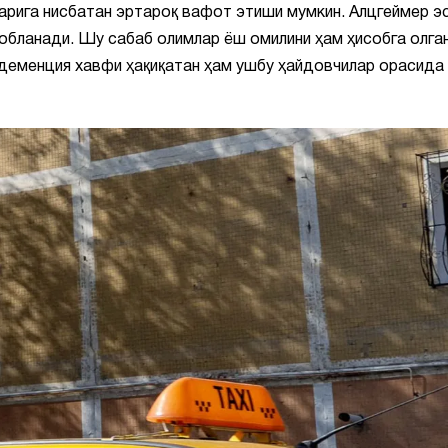
арига нисбатан эртароқ вафот этиши мумкин. Алцгеймер э
обланади. Шу сабаб олимлар ёш омилини ҳам ҳисобга олга
 деменция хавфи ҳақиқатан ҳам ушбу ҳайдовчилар орасида