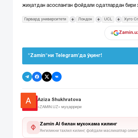
жиҳатдан асосланган фойдали одатлардан бири 
+
+
+
Гарвард университети
Лондон
UCL
Хуго С
+
Zamin.u
"Zamin"ни Telegram'да ўқинг!
Aziza Shukhratova
«ZAMIN.UZ»
муҳаррири
Zamin AI билан мухокама килинг
Янгиликни тахлил килинг, фойдали маслихатлар олинг