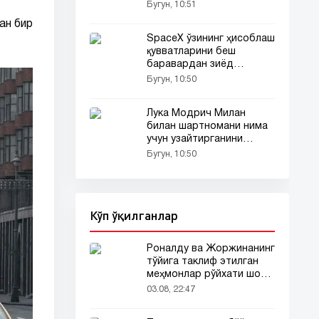
олмади
Бугун, 10:51
ан бир
SpaceX ўзининг ҳисоблаш
қувватларини беш
баравардан зиёд
оширади
Бугун, 10:50
Лука Модрич Милан
билан шартномани нима
учун узайтирганини
тушунтирди
Бугун, 10:50
Кўп ўқилганлар
Роналду ва Жоржинанинг
тўйига таклиф этилган
меҳмонлар рўйхати шов-
шувда
03.08, 22:47