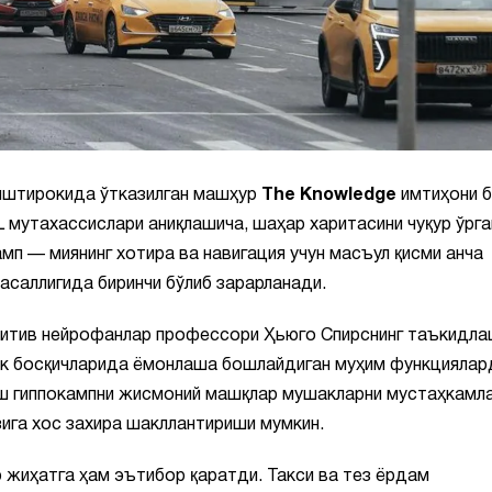
иштирокида ўтказилган машҳур
The Knowledge
имтиҳони б
L мутахассислари аниқлашича, шаҳар харитасини чуқур ўрга
мп — миянинг хотира ва навигация учун масъул қисми анча
асаллигида биринчи бўлиб зарарланади.
нитив нейрофанлар профессори Ҳьюго Спирснинг таъкидла
лк босқичларида ёмонлаша бошлайдиган муҳим функциялар
лиш гиппокампни жисмоний машқлар мушакларни мустаҳкамл
зига хос захира шакллантириши мумкин.
 жиҳатга ҳам эътибор қаратди. Такси ва тез ёрдам