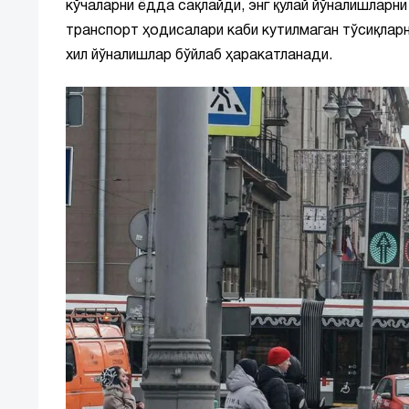
кўчаларни ёдда сақлайди, энг қулай йўналишларн
транспорт ҳодисалари каби кутилмаган тўсиқларн
хил йўналишлар бўйлаб ҳаракатланади.