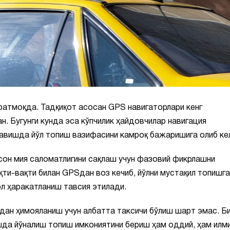
ратмоқда. Тадқиқот асосан GPS навигаторлари кенг
. Бугунги кунда эса кўпчилик ҳайдовчилар навигация
 равишда йўл топиш вазифасини камроқ бажаришига олиб ке
сон мия саломатлигини сақлаш учун фазовий фикрлашни
қти-вақти билан GPSдан воз кечиб, йўлни мустақил топишга
ол ҳаракатланиш тавсия этилади.
дан ҳимояланиш учун албатта таксичи бўлиш шарт эмас. Б
ишда йўналиш топиш имкониятини бериш ҳам оддий, ҳам илм