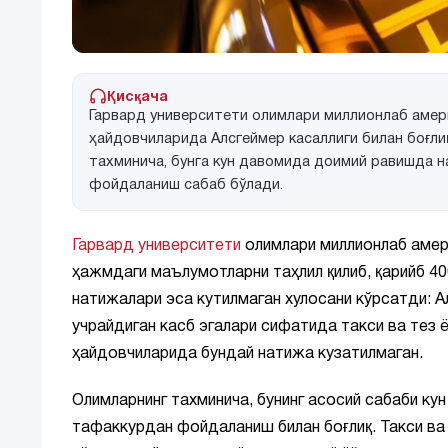
Қисқача
Гарвард университети олимлари миллионлаб амери
ҳайдовчиларида Алсгеймер касаллиги билан боғли
тахминича, бунга кун давомида доимий равишда н
фойдаланиш сабаб бўлади.
Гарвард университети
олимлари миллионлаб амер
ҳажмдаги маълумотларни таҳлил қилиб, қарийб 40
натижалари эса кутилмаган хулосани кўрсатди: Ал
учрайдиган касб эгалари сифатида такси ва тез 
ҳайдовчиларида бундай натижа кузатилмаган.
Олимларнинг тахминича, бунинг асосий сабаби к
тафаккурдан фойдаланиш билан боғлиқ. Такси ва 