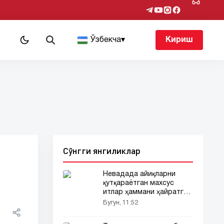
т
Ўзбекча
▾
Кириш
Сўнгги янгиликлар
Невадада айиқларни
қутқараётган махсус
итлар ҳаммани ҳайратга
солди
Бугун, 11:52