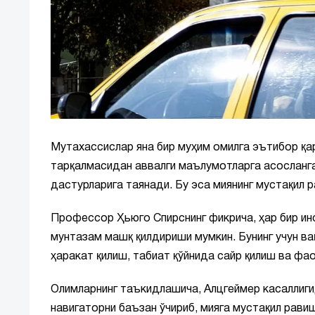
Мутахассислар яна бир муҳим омилга эътибор қа
тарқалмасидан аввалги маълумотларга асосланган
дастурларига таянади. Бу эса миянинг мустақил
Профессор Ҳьюго Спирснинг фикрича, ҳар бир ин
мунтазам машқ қилдириши мумкин. Бунинг учун ва
ҳаракат қилиш, табиат қўйнида сайр қилиш ва фа
Олимларнинг таъкидлашича, Алцгеймер касаллиги
навигаторни баъзан ўчириб, мияга мустақил рав