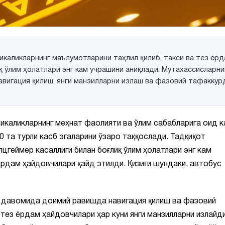
каликларнинг маълумотларини таҳлил қилиб, такси ва тез ёр
қ ўлим ҳолатлари энг кам учрашини аниқлади. Мутахассисларни
авигация қилиш, янги манзилларни излаш ва фазовий тафаккур
икаликларнинг меҳнат фаолияти ва ўлим сабабларига оид к
0 та турли касб эгаларини ўзаро таққослади. Тадқиқот
цгеймер касаллиги билан боғлиқ ўлим ҳолатлари энг кам
ёрдам ҳайдовчилари қайд этилди. Қизиғи шундаки, автобус
ун давомида доимий равишда навигация қилиш ва фазовий
тез ёрдам ҳайдовчилари ҳар куни янги манзилларни излайди