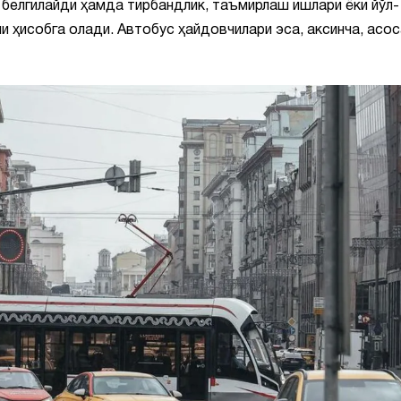
и белгилайди ҳамда тирбандлик, таъмирлаш ишлари ёки йўл-
и ҳисобга олади. Автобус ҳайдовчилари эса, аксинча, асос