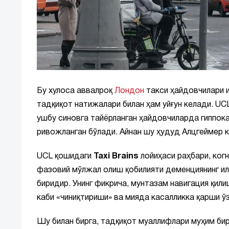
Бу хулоса аввалроқ
Лондон
такси ҳайдовчилари 
тадқиқот натижалари билан ҳам уйғун келади. UC
ушбу синовга тайёрланган ҳайдовчиларда гиппока
ривожланган бўлади. Айнан шу ҳудуд Алцгеймер к
UCL қошидаги
Taxi Brains
лойиҳаси раҳбари, ког
фазовий мўлжал олиш қобилияти деменциянинг и
биридир. Унинг фикрича, мунтазам навигация қи
каби «чиниқтириши» ва мияда касалликка қарши ў
Шу билан бирга, тадқиқот муаллифлари муҳим бир