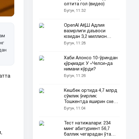
олтита гол (видео)
Бугун, 11:32
OpenAI АҚШ Адлия
вазирлиги даъвоси
дам
юзидан 3,2 миллион
доллар тўлайди
нг
Бугун, 11:28
дан
Хаби Алонсо 10-ўриндан
қўрқмади: У «Челси»да
нимани кўрди?
Бугун, 11:26
атта
Кешбек ортида 4,7 млрд
сўмлик ўғирлик:
Тошкентда яширин схема
фош бўлди
Бугун, 11:04
Тест натижалари: 234
минг абитуриент 56,7
,
баллик чегарадан ўта