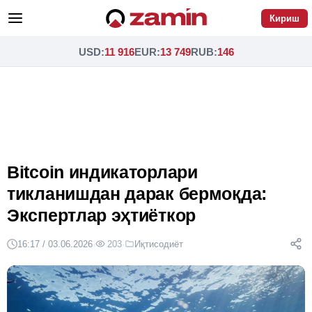
Кириш
USD
:
11 916
EUR
:
13 749
RUB
:
146
Bitcoin индикаторлари
тикланишдан дарак бермоқда:
Экспертлар эҳтиёткор
16:17 / 03.06.2026
·
203
·
Иқтисодиёт