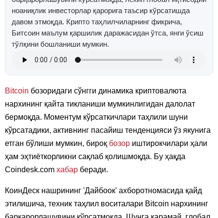
ноаниқлик инвесторлар қарорига таъсир кўрсатишда
давом этмоқда. Крипто таҳлилчиларнинг фикрича,
Битcоин маълум қаршилик даражасидан ўтса, янги ўсиш
тўлқини бошланиши мумкин.
Bitcoin
бозоридаги сўнгги динамика криптовалюта
нархининг қайта тикланиши мумкинлигидан далолат
бермоқда. Моментум кўрсаткичлари таҳлили шуни
кўрсатадики, активнинг пасайиш тенденцияси ўз якунига
етган бўлиши мумкин, бироқ
бозор
иштирокчилари ҳали
ҳам эҳтиёткорликни сақлаб қолишмоқда. Бу ҳақда
Coindesk.com
хабар
беради.
КоинДеск нашрининг 'Дайбоок' ахборотномасида қайд
этилишича, техник таҳлил воситалари Bitcoin нархининг
барқарорлашувини кўрсатмоқда. Шунга қарамай, глобал