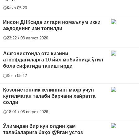
Кеча 05:20
Инсон ДНКсида илгари номаълум икки
аждоднинг изи топилди
23:22 / 03 август 2026
Афғонистонда ота қизини
атрофдагиларга 10 йил мобайнида ўғил
бола сифатида таништирди
Кеча 05:12
Қозоғистонлик келиннинг маҳр учун
кутилмаган талаби барчани ҳайратга
солди
18:01 / 06 август 2026
Ўлимидан бир кун олдин ҳам
талабаларига баҳо қўйган устоз