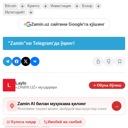
+
+
+
+
Bitcoin
Крипто
Инвестиция
Бозор
+
Иқтисодиёт
+
Zamin.uz сайтини Google'га қўшинг
"Zamin"ни Telegram'да ўқинг!
Laylo
L
Обуна бўлиш
«ZAMIN.UZ»
муҳаррири
Zamin AI билан муҳокама қилинг
→
Янгиликни таҳлил қилинг, фойдали маслаҳатлар олинг
Хулоса чиқар
Ижобий ва салбий