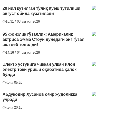
20 йил кутилган тўлиқ Қуёш тутилиши
август ойида кузатилади
18:31 / 03 август 2026
95 фоизлик гўзаллик: Америкалик
актриса Эмма Стоун дунёдаги энг гўзал
аёл деб топилди!
14:16 / 04 август 2026
Электр устунига чиққан улкан илон
электр токи уриши оқибатида ҳалок
бўлди
Кеча 05:20
Абдуқодир Ҳусанов оғир жудоликка
учради
Кеча 20:15