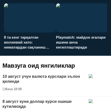
8 та кенг тарқалган
Playmatch: майдон эгалари
P
молиявий хато:
ишини анча
у
нималардан сақланиш
енгиллаштиради
х
керак?
Мавзуга оид янгиликлар
10 август учун валюта курслари эълон
қилинди
Кеча 18:08
8 август куни доллар курси ошиши
кутилмоқда