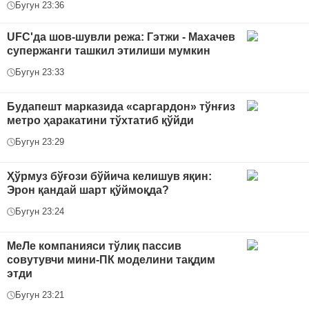
Бугун 23:36
UFC'да шов-шувли режа: Гэтжи - Махачев
супержанги ташкил этилиши мумкин
Бугун 23:33
Будапешт марказида «саргардон» тўнғиз
метро ҳаракатини тўхтатиб қўйди
Бугун 23:29
Ҳўрмуз бўғози бўйича келишув яқин:
Эрон қандай шарт қўймоқда?
Бугун 23:24
МеЛе компанияси тўлиқ пассив
совутувчи мини-ПК моделини тақдим
этди
Бугун 23:21