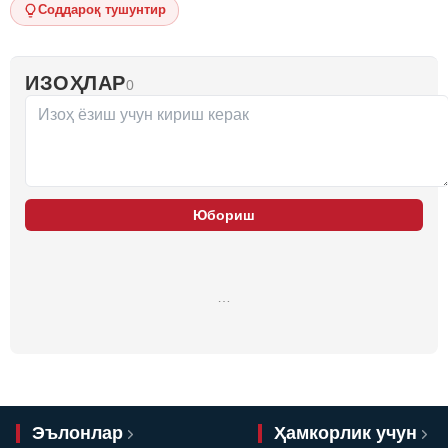
Соддароқ тушунтир
ИЗОҲЛАР
0
Юбориш
…
Эълонлар
Ҳамкорлик учун