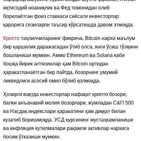
иқтисодий ноаниқлик ва Фед томонидан олиб
борилаётган фоиз ставкаси сиёсати инвесторлар
қарорига сезиларли таъсир кўрсатишда давом этмоқда.
Крипто
таҳлилчиларнинг фикрича, Bitcoin нархи маълум
бир қаршилик даражасидан ўтиб олса, янги ўсиш тўлқини
бошланиши мумкин. Аммо Ethereum ва Solana каби
бошқа йирик алткоинлар ҳам Bitcoin ортидан
ҳаракатланаётган бир пайтда, бозорнинг умумий
ликвидлиги асосий омил бўлиб қолмоқда.
Ҳозирги вақтда инвесторлар нафақат крипто бозори,
балки анъанавий молия бозорлари, жумладан С&П 500
ва Насдақ индекслари ҳаракатини ҳам диққат билан
кузатиб боришмоқда. УСД курсининг мустаҳкамланиши
ва инфляция кутилмалари рақамли активлар нархига
босим ўтказиши мумкин.