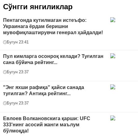
Сўнгги янгиликлар
Пентагонда кутилмаган истеъфо:
Украинага ёрдам беришни
мувофиқлаштирувчи генерал ҳайдалди!
Бугун 23:41
Пул кимларга осонроқ келади? Туғилган
сана бўйича рейтинг...
Бугун 23:37
"Энг яхши рафиқа" қайси санада
туғилган? Антиқа рейтинг...
Бугун 23:37
Евлоев Волкановскига қарши: UFC
333'нинг асосий жанги маълум
бўлмоқда!