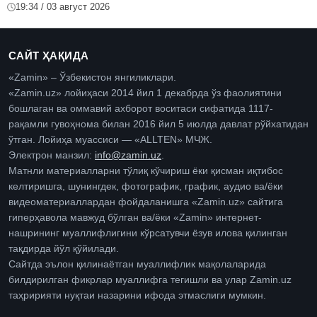
19:34 / 03 август 2026
САЙТ ҲАҚИДА
«Zamin» – Ўзбекистон янгиликлари.
«Zamin.uz» лойиҳаси 2014 йил 1 декабрда ўз фаолиятини
бошлаган ва оммавий ахборот воситаси сифатида 1117-
рақамли гувоҳнома билан 2016 йил 5 июлда давлат рўйхатидан
ўтган. Лойиҳа муассиси — «ALLTEN» МЧЖ.
Электрон манзил:
info@zamin.uz
.
Матнли материалларни тўлиқ кўчириш ёки қисман иқтибос
келтиришга, шунингдек, фотографик, график, аудио ва/ёки
видеоматериаллардан фойдаланишга «Zamin.uz» сайтига
гиперҳавола мавжуд бўлган ва/ёки «Zamin» интернет-
нашрининг муаллифлигини кўрсатувчи ёзув илова қилинган
тақдирда йўл қўйилади.
Сайтда эълон қилинаётган муаллифлик мақолаларида
билдирилган фикрлар муаллифга тегишли ва улар Zamin.uz
таҳририяти нуқтаи назарини ифода этмаслиги мумкин.