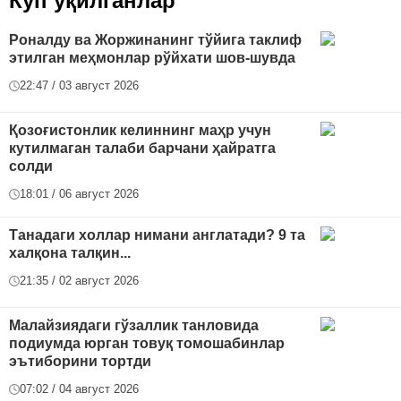
Кўп ўқилганлар
Роналду ва Жоржинанинг тўйига таклиф
этилган меҳмонлар рўйхати шов-шувда
22:47 / 03 август 2026
Қозоғистонлик келиннинг маҳр учун
кутилмаган талаби барчани ҳайратга
солди
18:01 / 06 август 2026
Танадаги холлар нимани англатади? 9 та
халқона талқин...
21:35 / 02 август 2026
Малайзиядаги гўзаллик танловида
подиумда юрган товуқ томошабинлар
эътиборини тортди
07:02 / 04 август 2026