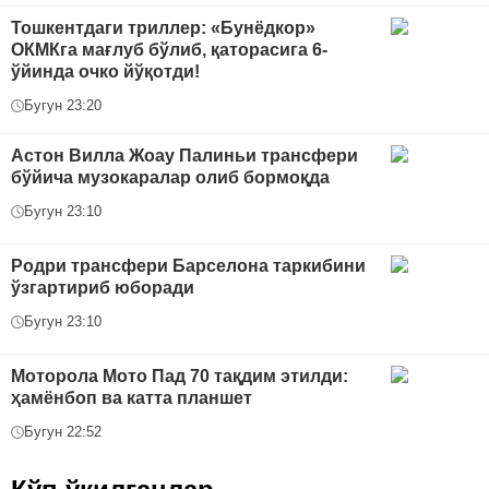
Тошкентдаги триллер: «Бунёдкор»
ОКМКга мағлуб бўлиб, қаторасига 6-
ўйинда очко йўқотди!
Бугун 23:20
Астон Вилла Жоау Палиньи трансфери
бўйича музокаралар олиб бормоқда
Бугун 23:10
Родри трансфери Барселона таркибини
ўзгартириб юборади
Бугун 23:10
Моторола Мото Пад 70 тақдим этилди:
ҳамёнбоп ва катта планшет
Бугун 22:52