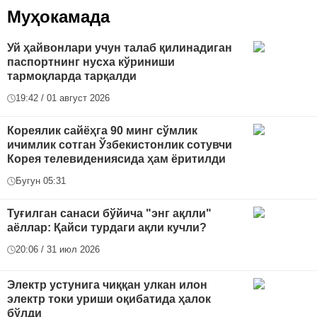
Муҳокамада
Уй ҳайвонлари учун талаб қилинадиган
паспортнинг нусха кўриниши
тармоқларда тарқалди
19:42 / 01 август 2026
Кореялик сайёҳга 90 минг сўмлик
ичимлик сотган Ўзбекистонлик сотувчи
Корея телевидениясида ҳам ёритилди
Бугун 05:31
Туғилган санаси бўйича "энг ақлли"
аёллар: Қайси турдаги ақли кучли?
20:06 / 31 июл 2026
Электр устунига чиққан улкан илон
электр токи уриши оқибатида ҳалок
бўлди