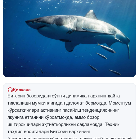
Қисқача
Битcоин бозоридаги сўнгги динамика нархнинг қайта
тикланиши мумкинлигидан далолат бермоқда. Моментум
кўрсаткичлари активнинг пасайиш тенденциясининг
якунига етганини кўрсатмоқда, аммо бозор
иштирокчилари эҳтиёткорликни сақламоқда. Техник
таҳлил воситалари Битcоин нархининг
барқарорлашувини кўрсатмоқда, лекин глобал иқтисодий