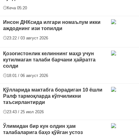
Кеча 05:20
Инсон ДНКсида илгари номаълум икки
аждоднинг изи топилди
23:22 / 03 август 2026
Қозоғистонлик келиннинг маҳр учун
кутилмаган талаби барчани ҳайратга
солди
18:01 / 06 август 2026
Қўлларида мактабга борадиган 10 ёшли
Ралф тармоқларда кўпчиликни
таъсирлантирди
23:43 / 25 июл 2026
Ўлимидан бир кун олдин ҳам
талабаларига баҳо қўйган устоз