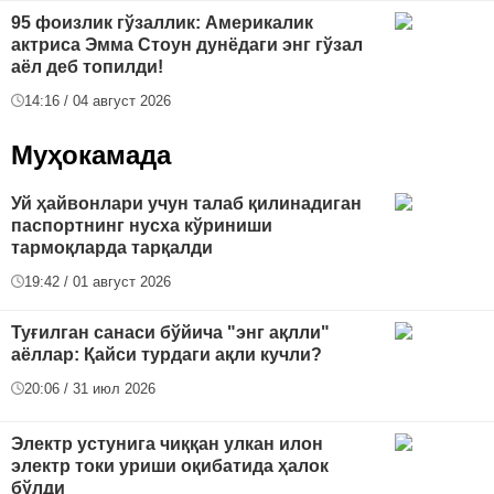
95 фоизлик гўзаллик: Америкалик
актриса Эмма Стоун дунёдаги энг гўзал
аёл деб топилди!
14:16 / 04 август 2026
Муҳокамада
Уй ҳайвонлари учун талаб қилинадиган
паспортнинг нусха кўриниши
тармоқларда тарқалди
19:42 / 01 август 2026
Туғилган санаси бўйича "энг ақлли"
аёллар: Қайси турдаги ақли кучли?
20:06 / 31 июл 2026
Электр устунига чиққан улкан илон
электр токи уриши оқибатида ҳалок
бўлди