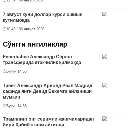
12:59 / 06 август 2026
7 август куни доллар курси ошиши
кутилмоқда
10:48 / 06 август 2026
Сўнгги янгиликлар
Fenerbahçe Александр Сёрлот
трансферида етакчилик қилмоқда
Бугун 14:53
Трент Александр-Арнолд Реал Мадрид
сафида янги Девид Бехемга айланиши
мумкин
Бугун 14:36
Трампнинг энг севимли жангчиларидан
бири Ҳабиб экани айтилди