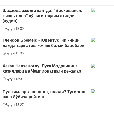
Шаҳзода ижодга қайтди: “Восхишайся,
жизнь одна” қўшиғи тақдим этилди
(аудио)
Бугун 13:39
Глейсон Бремер: «Ювентус»ни қийин
дамда тарк этиш қочиш билан баробар»
Бугун 13:36
Ҳакан Чалҳаноглу: Лука Модричнинг
ҳазиллари ва Чемпионатдаги режалар
Бугун 13:31
Пул кимларга осонроқ келади? Туғилган
сана бўйича рейтинг...
Бугун 13:27