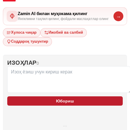
Zamin AI билан муҳокама қилинг
→
Янгиликни таҳлил қилинг, фойдали маслаҳатлар олинг
Хулоса чиқар
Ижобий ва салбий
Соддароқ тушунтир
ИЗОҲЛАР
0
Юбориш
…