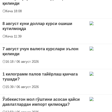
қилинди
Кеча 18:08
8 август куни доллар курси ошиши
кутилмоқда
Кеча 11:39
7 август учун валюта курслари эълон
қилинди
16:18 / 06 август 2026
1 килограмм палов тайёрлаш қанчага
тушади?
15:39 / 06 август 2026
Ўзбекистон мол гўштини асосан қайси
давлатлардан импорт қилмоқда?