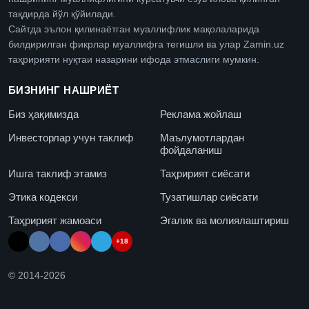
тақдирда йўл қўйилади.
Сайтда эълон қилинаётган муаллифлик мақолаларида
билдирилган фикрлар муаллифга тегишли ва улар Zamin.uz
таҳририяти нуқтаи назарини ифода этмаслиги мумкин.
БИЗНИНГ НАШРИЁТ
Биз ҳақимизда
Реклама жойлаш
Инвесторлар учун таклиф
Маълумотлардан
фойдаланиш
Ишга таклиф этамиз
Таҳририят сиёсати
Этика кодекси
Тузатишлар сиёсати
Таҳририят жамоаси
Эгалик ва молиялаштириш
+18
© 2014-
2026