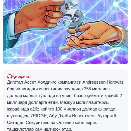
Қисқача
Дигитал Ассет Ҳолдингс компанияси Andreessen Horowitz
бошчилигидаги инвестиция раундида 355 миллион
доллар маблағ тўплади ва унинг бозор қиймати қарийб 2
миллиард долларга етди. Мазкур молиялаштириш
жараёнида a16z крйпто 100 миллион доллар ажратди,
шунингдек, 7RIDGE, Абу Дҳаби Инвестмент Ауторитй,
Ситадел Секуритиес ва Оптивер каби йирик
ташкилотлар ҳам иштирок этди.