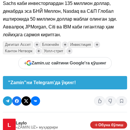
Sachs каби инвесторлардан 135 миллион доллар,
декабрда эса БНЙ Меллон, Nasdaq ва С&П Глобал
иштирокида 50 миллион доллар маблағ олинган эди.
Аввалроқ JPMorgan, Citi ва IBM каби гигантлар ҳам
лойиҳага сармоя киритган.
+
+
+
Дигитал Ассет
Блокчейн
Инвестиция
+
+
Кантон Нетворк
Уолл-стрит
+
Zamin.uz сайтини Google'га қўшинг
"Zamin"ни Telegram'да ўқинг!
Laylo
L
Обуна бўлиш
«ZAMIN.UZ»
муҳаррири