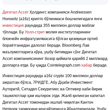
Дигитал Ассет
Ҳолдингс компанияси Andreessen
Horowitz (a16z) крипто бўлинмаси бошчилигидаги янги
инвестиция
раундида 355 миллион доллар маблағ
тўплади. Бу
Уолл-стрит
молия институтларининг
блокчейн инфратузилмасига бўлган қизиқиши ортиб
бораётганидан далолат беради. Bloomberg Лав
маълумотларига кўра, ушбу битимдан сўнг Дигитал
Ассет компаниясининг бозор қиймати қарийб 2 миллиард
долларга етди. Бу ҳақда Cointelegraph.com
хабар
беради.
Инвестиция раундида a16z crypto 100 миллион доллар
ажратган бўлса, 7РИДГE, Абу Дҳаби Инвестмент
Ауторитй, Ситадел Секуритиес ва Оптивер каби йирик
ташкилотлар ҳам иштирок этди. Жалб қилинган капитал
Дигитал Ассет томонидан ишлаб чиқилган Кантон
Нетворк тармоғини кенгайтиришга йўналтирилади. Ушбу