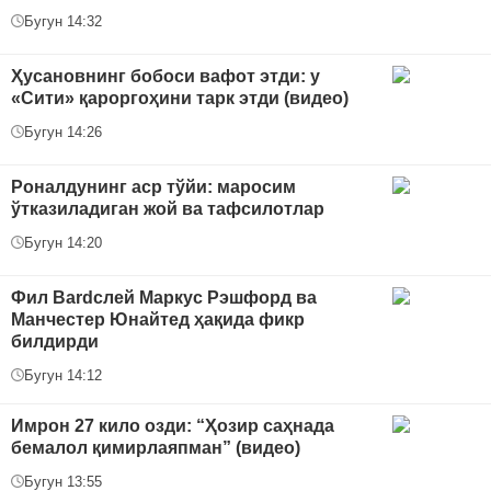
Бугун 14:32
Ҳусановнинг бобоси вафот этди: у
«Сити» қароргоҳини тарк этди (видео)
Бугун 14:26
Роналдунинг аср тўйи: маросим
ўтказиладиган жой ва тафсилотлар
Бугун 14:20
Фил Bardслей Маркус Рэшфорд ва
Манчестер Юнайтед ҳақида фикр
билдирди
Бугун 14:12
Имрон 27 кило озди: “Ҳозир саҳнада
бемалол қимирлаяпман” (видео)
Бугун 13:55