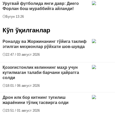
Уругвай футболида янги давр: Диего
Форлан бош мураббийга айланди!
Бугун 13:26
Кўп ўқилганлар
Роналду ва Жоржинанинг тўйига таклиф
этилган меҳмонлар рўйхати шов-шувда
22:47 / 03 август 2026
Қозоғистонлик келиннинг маҳр учун
кутилмаган талаби барчани ҳайратга
солди
18:01 / 06 август 2026
Дрон илк бор китнинг туғилиш
жараёнини тўлиқ тасвирга олди
23:51 / 01 август 2026