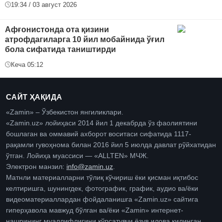
19:34 / 03 август 2026
Афғонистонда ота қизини
атрофдагиларга 10 йил мобайнида ўғил
бола сифатида таништирди
Кеча 05:12
САЙТ ҲАҚИДА
«Zamin» – Ўзбекистон янгиликлари.
«Zamin.uz» лойиҳаси 2014 йил 1 декабрда ўз фаолиятини
бошлаган ва оммавий ахборот воситаси сифатида 1117-
рақамли гувоҳнома билан 2016 йил 5 июлда давлат рўйхатидан
ўтган. Лойиҳа муассиси — «ALLTEN» МЧЖ.
Электрон манзил:
info@zamin.uz
.
Матнли материалларни тўлиқ кўчириш ёки қисман иқтибос
келтиришга, шунингдек, фотографик, график, аудио ва/ёки
видеоматериаллардан фойдаланишга «Zamin.uz» сайтига
гиперҳавола мавжуд бўлган ва/ёки «Zamin» интернет-
нашрининг муаллифлигини кўрсатувчи ёзув илова қилинган