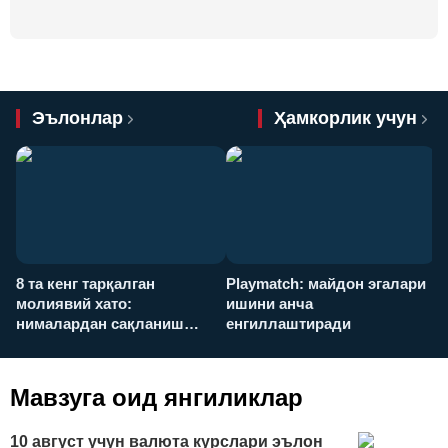
Эълонлар
Ҳамкорлик учун
8 та кенг тарқалган
Playmatch: майдон эгалари
P
молиявий хато:
ишини анча
у
нималардан сақланиш
енгиллаштиради
х
керак?
Мавзуга оид янгиликлар
10 август учун валюта курслари эълон