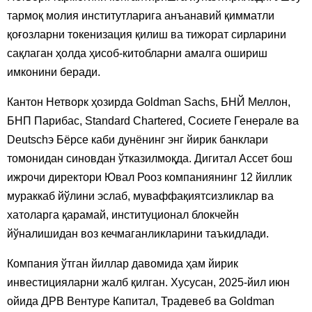
тармоқ молия институтларига анъанавий қимматли
қоғозларни токенизация қилиш ва тижорат сирларини
сақлаган ҳолда ҳисоб-китобларни амалга ошириш
имконини беради.
Кантон Нетворк ҳозирда Goldman Sachs, БНЙ Меллон,
БНП Парибас, Standard Chartered, Сосиете Генерале ва
Deutschэ Бёрсе каби дунёнинг энг йирик банклари
томонидан синовдан ўтказилмоқда. Дигитал Ассет бош
ижрочи директори Ювал Рооз компаниянинг 12 йиллик
мураккаб йўлини эслаб, муваффақиятсизликлар ва
хатоларга қарамай, институционал блокчейн
йўналишидан воз кечмаганликларини таъкидлади.
Компания ўтган йиллар давомида ҳам йирик
инвестицияларни жалб қилган. Хусусан, 2025-йил июн
ойида ДРВ Вентуре Капитал, Традевеб ва Goldman