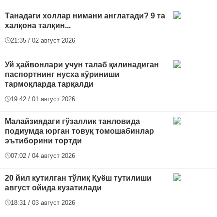
Танадаги холлар нимани англатади? 9 та
халқона талқин...
21:35 / 02 август 2026
Уй ҳайвонлари учун талаб қилинадиган
паспортнинг нусха кўриниши
тармоқларда тарқалди
19:42 / 01 август 2026
Малайзиядаги гўзаллик танловида
подиумда юрган товуқ томошабинлар
эътиборини тортди
07:02 / 04 август 2026
20 йил кутилган тўлиқ Қуёш тутилиши
август ойида кузатилади
18:31 / 03 август 2026