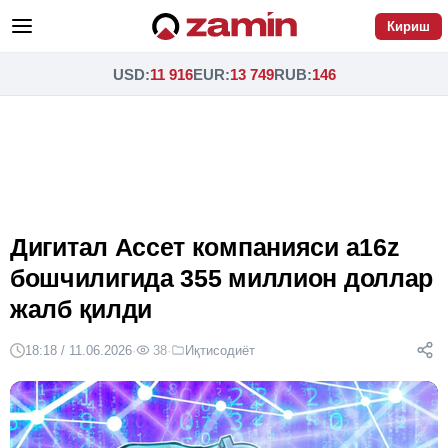
Кириш
USD
:
11 916
EUR
:
13 749
RUB
:
146
Дигитал Ассет компанияси a16z
бошчилигида 355 миллион доллар
жалб қилди
18:18 / 11.06.2026
·
38
·
Иқтисодиёт