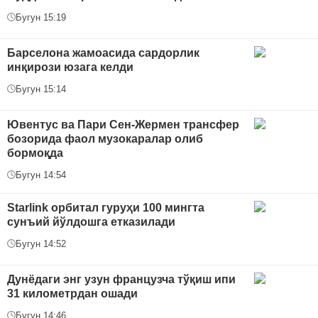
Бугун 15:19
Барселона жамоасида сардорлик
инқирози юзага келди
Бугун 15:14
Ювентус ва Пари Сен-Жермен трансфер
бозорида фаол музокаралар олиб
бормоқда
Бугун 14:54
Starlink орбитал гуруҳи 100 мингта
сунъий йўлдошга етказилади
Бугун 14:52
Дунёдаги энг узун французча тўқиш ипи
31 километрдан ошади
Бугун 14:46