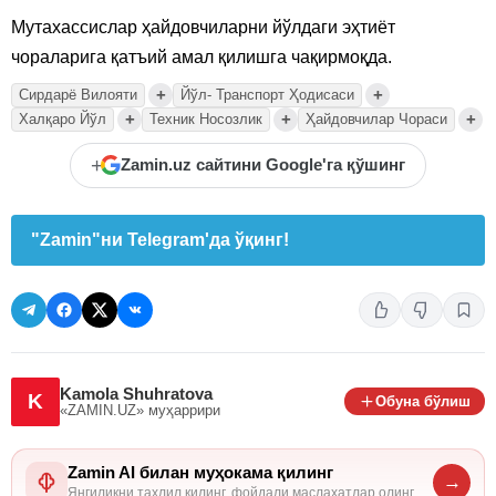
Мутахассислар ҳайдовчиларни йўлдаги эҳтиёт
чораларига қатъий амал қилишга чақирмоқда.
+
+
Сирдарё Вилояти
Йўл- Транспорт Ҳодисаси
+
+
+
Халқаро Йўл
Техник Носозлик
Ҳайдовчилар Чораси
+
Zamin.uz сайтини Google'га қўшинг
"Zamin"ни Telegram'да ўқинг!
Kamola Shuhratova
K
Обуна бўлиш
«ZAMIN.UZ»
муҳаррири
Zamin AI билан муҳокама қилинг
→
Янгиликни таҳлил қилинг, фойдали маслаҳатлар олинг