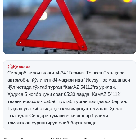
Қисқача
Сирдарё вилоятидаги М-34 “Термиз–Тошкент” халқаро
автомобил йўлининг 84-чақириғида “Исузу” юк машинаси
йўл четида тўхтаб турган “КамAZ 54112”га урилди.
Ҳодиса 5 ноябр куни соат 05:30 ларда “КамAZ 54112”
техник носозлик сабаб тўхтаб турган пайтда юз берган.
Тўқнашув оқибатида ҳеч ким жароҳат олмаган. Ҳолат
юзасидан Сирдарё тумани ички ишлар бўлими
томонидан суриштирув олиб борилмоқда.