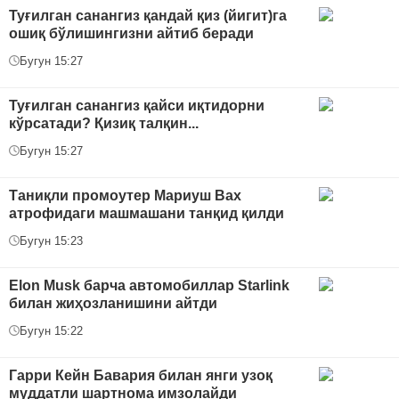
Туғилган санангиз қандай қиз (йигит)га
ошиқ бўлишингизни айтиб беради
Бугун 15:27
Туғилган санангиз қайси иқтидорни
кўрсатади? Қизиқ талқин...
Бугун 15:27
Таниқли промоутер Мариуш Вах
атрофидаги машмашани танқид қилди
Бугун 15:23
Elon Musk барча автомобиллар Starlink
билан жиҳозланишини айтди
Бугун 15:22
Гарри Кейн Бавария билан янги узоқ
муддатли шартнома имзолайди