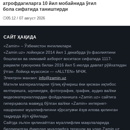
атрофдагиларга 10 йил мобайнида ўғил
бола сифатида таништирди
05:12 / 07 август 2026
САЙТ ҲАҚИДА
«Zamin» – Ўзбекистон янгиликлари.
«Zamin.uz» лойиҳаси 2014 йил 1 декабрда ўз фаолиятини
бошлаган ва оммавий ахборот воситаси сифатида 1117-
рақамли гувоҳнома билан 2016 йил 5 июлда давлат рўйхатидан
ўтган. Лойиҳа муассиси — «ALLTEN» МЧЖ.
Электрон манзил:
info@zamin.uz
.
Матнли материалларни тўлиқ кўчириш ёки қисман иқтибос
келтиришга, шунингдек, фотографик, график, аудио ва/ёки
видеоматериаллардан фойдаланишга «Zamin.uz» сайтига
гиперҳавола мавжуд бўлган ва/ёки «Zamin» интернет-
нашрининг муаллифлигини кўрсатувчи ёзув илова қилинган
тақдирда йўл қўйилади.
Сайтда эълон қилинаётган муаллифлик мақолаларида
билдирилган фикрлар муаллифга тегишли ва улар Zamin.uz