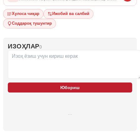
Хулоса чиқар
Ижобий ва салбий
Соддароқ тушунтир
ИЗОҲЛАР
0
Юбориш
…