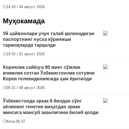
14:16 / 04 август 2026
Муҳокамада
Уй ҳайвонлари учун талаб қилинадиган
паспортнинг нусха кўриниши
тармоқларда тарқалди
19:42 / 01 август 2026
Кореялик сайёҳга 90 минг сўмлик
ичимлик сотган Ўзбекистонлик сотувчи
Корея телевидениясида ҳам ёритилди
05:31 / 08 август 2026
Ўзбекистонда эркак 8 йилдан сўнг
аёлининг генетик жиҳатдан эркак
жинсига мансуб эканлигини билиб қолди
Кеча 05:37