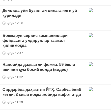
Деновда уйи бузилган оилага янги уй
қурилади
Бугун 12:58
Бошқарув сервис компаниялари
фойдасига ундирувлар ташкил
қилинмоқда
Бугун 12:47
Навоийда даҳшатли фожиа: 59 ёшли
ишчини қум босиб қолди (видео)
Бугун 11:32
Сирдарёда даҳшатли ЙТҲ: Captiva ёниб
кетди, 3 киши воқеа жойида вафот этди
Бугун 11:29