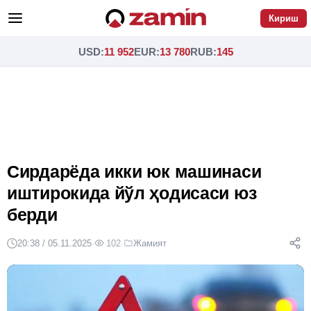
Кириш
USD
:
11 952
EUR
:
13 780
RUB
:
145
Сирдарёда икки юк машинаси
иштирокида йўл ҳодисаси юз
берди
20:38 / 05.11.2025
·
102
·
Жамият