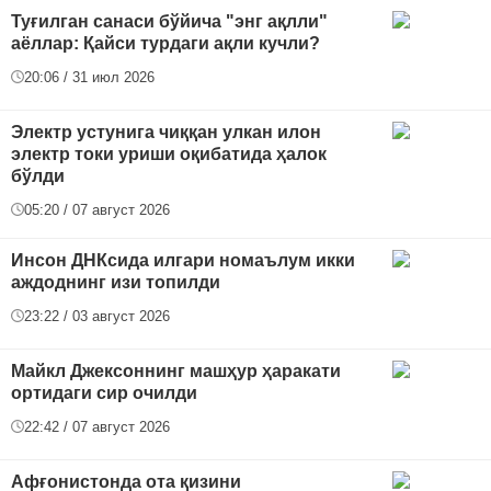
Туғилган санаси бўйича "энг ақлли"
аёллар: Қайси турдаги ақли кучли?
20:06 / 31 июл 2026
Электр устунига чиққан улкан илон
электр токи уриши оқибатида ҳалок
бўлди
05:20 / 07 август 2026
Инсон ДНКсида илгари номаълум икки
аждоднинг изи топилди
23:22 / 03 август 2026
Майкл Джексоннинг машҳур ҳаракати
ортидаги сир очилди
22:42 / 07 август 2026
Афғонистонда ота қизини