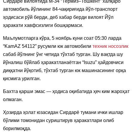
Сирдарё вилоятида М-34 “Термиз–Тошкент” халқаро
автомобиль йўлининг 84-чақириғида йўл-транспорт
ҳодисаси рўй берди, деб хабар берди вилоят Йўл
ҳаракати хавфсизлиги бошқармаси.
Маълумотларга кўра, 5 ноябрь куни соат 05:30 ларда
“KamAZ 54112” русумли юк автомобили
техник носозлик
сабаб йўлнинг ўнг четида тўхтаб турган. Шу вақтда шу
йўналиш бўйлаб ҳаракатланаётган “Isuzu” ҳайдовчиси
диққатни йўқотиб, тўхтаб турган юк машинасининг орқа
қисмига урилган.
Бахтга қарши эмас — ҳодиса оқибатида ҳеч ким жароҳат
олмаган.
Ҳозирда ҳолат юзасидан Сирдарё тумани ички ишлар
бўлими томонидан суриштирув ҳаракатлари олиб
борилмоқда.