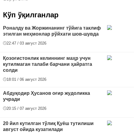
Кўп ўқилганлар
Роналду ва Жоржинанинг тўйига таклиф
этилган меҳмонлар рўйхати шов-шувда
22:47 / 03 август 2026
Қозоғистонлик келиннинг маҳр учун
кутилмаган талаби барчани ҳайратга
солди
18:01 / 06 август 2026
Абдуқодир Ҳусанов оғир жудоликка
учради
20:15 / 07 август 2026
20 йил кутилган тўлиқ Қуёш тутилиши
август ойида кузатилади