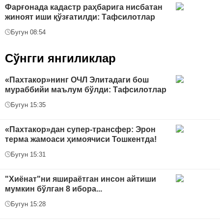
Фарғонада кадастр раҳбарига нисбатан
жиноят иши қўзғатилди: Тафсилотлар
Бугун 08:54
Сўнгги янгиликлар
«Пахтакор»нинг ОЧЛ Элитадаги бош
мураббийи маълум бўлди: Тафсилотлар
Бугун 15:35
«Пахтакор»дан супер-трансфер: Эрон
терма жамоаси ҳимоячиси Тошкентда!
Бугун 15:31
"Хиёнат"ни яшираётган инсон айтиши
мумкин бўлган 8 ибора...
Бугун 15:28