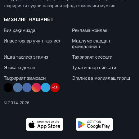
таҳририяти нуқтаи назарини ифода этмаслиги мумкин.
БИЗНИНГ НАШРИЁТ
Биз ҳақимизда
Реклама жойлаш
Инвесторлар учун таклиф
Маълумотлардан
фойдаланиш
Ишга таклиф этамиз
Таҳририят сиёсати
Этика кодекси
Тузатишлар сиёсати
Таҳририят жамоаси
Эгалик ва молиялаштириш
+18
© 2014-
2026