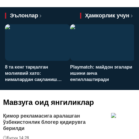
Эълонлар
Ҳамкорлик учун
8 та кенг тарқалган
Playmatch: майдон эгалари
P
молиявий хато:
ишини анча
у
нималардан сақланиш
енгиллаштиради
х
керак?
Мавзуга оид янгиликлар
Қимор рекламасига аралашган
ўзбекистонлик блогер қидирувга
берилди
Бугун 14:28