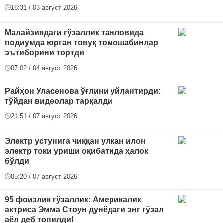
18:31 / 03 август 2026
Малайзиядаги гўзаллик танловида
подиумда юрган товуқ томошабинлар
эътиборини тортди
07:02 / 04 август 2026
Райҳон Уласенова ўғлини уйлантирди:
тўйдан видеолар тарқалди
21:51 / 07 август 2026
Электр устунига чиққан улкан илон
электр токи уриши оқибатида ҳалок
бўлди
05:20 / 07 август 2026
95 фоизлик гўзаллик: Америкалик
актриса Эмма Стоун дунёдаги энг гўзал
аёл деб топилди!