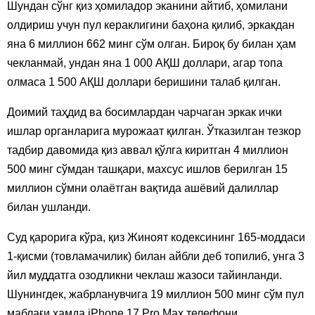
Шундан сўнг қиз ҳомиладор эканини айтиб, ҳомилани
олдириш учун пул кераклигини баҳона қилиб, эркакдан
яна 6 миллион 662 минг сўм олган. Бироқ бу билан ҳам
чекланмай, ундан яна 1 000 АҚШ доллари, агар топа
олмаса 1 500 АҚШ доллари беришини талаб қилган.
Доимий таҳдид ва босимлардан чарчаган эркак ички
ишлар органларига мурожаат қилган. Ўтказилган тезкор
тадбир давомида қиз аввал қўлга киритган 4 миллион
500 минг сўмдан ташқари, махсус ишлов берилган 15
миллион сўмни олаётган вақтида ашёвий далиллар
билан ушланди.
Суд қарорига кўра, қиз Жиноят кодексининг 165-моддаси
1-қисми (товламачилик) билан айбли деб топилиб, унга 3
йил муддатга озодликни чеклаш жазоси тайинланди.
Шунингдек, жабрланувчига 19 миллион 500 минг сўм пул
маблағи ҳамда iPhone 17 Pro Max телефони