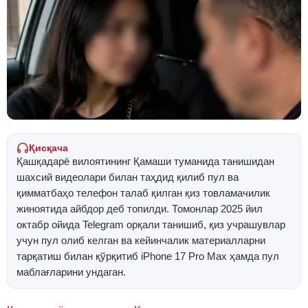
Қисқача
Қашқадарё вилоятининг Қамаши туманида танишидан
шахсий видеолари билан таҳдид қилиб пул ва
қимматбаҳо телефон талаб қилган қиз товламачилик
жиноятида айбдор деб топилди. Томонлар 2025 йил
октабр ойида Telegram орқали танишиб, қиз учрашувлар
учун пул олиб келган ва кейинчалик материалларни
тарқатиш билан қўрқитиб iPhone 17 Pro Max ҳамда пул
маблағларини ундаган.