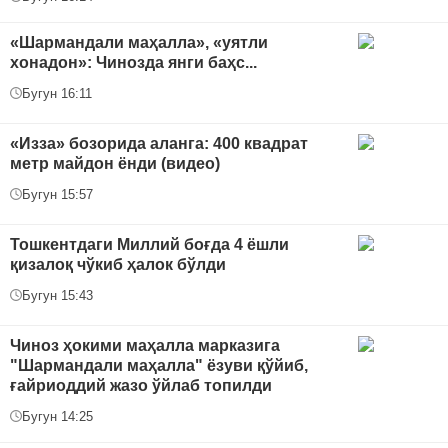
«Шармандали маҳалла», «уятли
хонадон»: Чинозда янги баҳс...
Бугун 16:11
«Изза» бозорида аланга: 400 квадрат
метр майдон ёнди (видео)
Бугун 15:57
Тошкентдаги Миллий боғда 4 ёшли
қизалоқ чўкиб ҳалок бўлди
Бугун 15:43
Чиноз ҳокими маҳалла марказига
"Шармандали маҳалла" ёзуви қўйиб,
ғайриоддий жазо ўйлаб топилди
Бугун 14:25