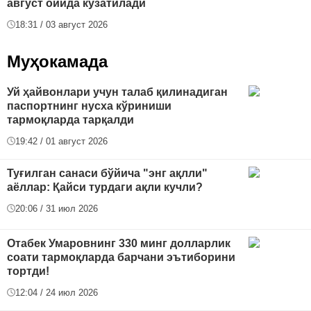
август ойида кузатилади
18:31 / 03 август 2026
Муҳокамада
Уй ҳайвонлари учун талаб қилинадиган
паспортнинг нусха кўриниши
тармоқларда тарқалди
19:42 / 01 август 2026
Туғилган санаси бўйича "энг ақлли"
аёллар: Қайси турдаги ақли кучли?
20:06 / 31 июл 2026
Отабек Умаровнинг 330 минг долларлик
соати тармоқларда барчани эътиборини
тортди!
12:04 / 24 июл 2026