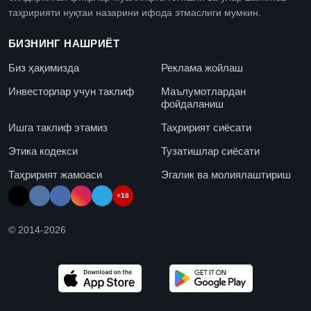
таҳририяти нуқтаи назарини ифода этмаслиги мумкин.
БИЗНИНГ НАШРИЁТ
Биз ҳақимизда
Реклама жойлаш
Инвесторлар учун таклиф
Маълумотлардан
фойдаланиш
Ишга таклиф этамиз
Таҳририят сиёсати
Этика кодекси
Тузатишлар сиёсати
Таҳририят жамоаси
Эгалик ва молиялаштириш
+18
© 2014-
2026