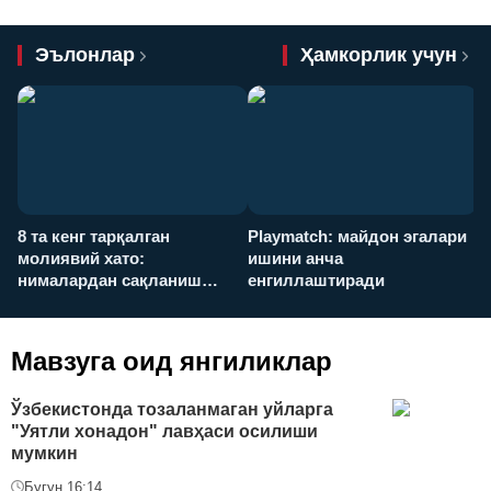
Эълонлар
Ҳамкорлик учун
8 та кенг тарқалган
Playmatch: майдон эгалари
P
молиявий хато:
ишини анча
у
нималардан сақланиш
енгиллаштиради
х
керак?
Мавзуга оид янгиликлар
Ўзбекистонда тозаланмаган уйларга
"Уятли хонадон" лавҳаси осилиши
мумкин
Бугун 16:14