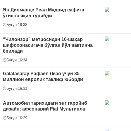
Ян Диоманде Реал Мадрид сафига
ўтишга яқин турибди
Бугун 16:38
“Чилонзор” метросидан 16-шаҳар
шифохонасигача бўлган йўл вақтинча
ёпилади
Бугун 16:34
Galatasaray Рафаел Леао учун 35
миллион евролик таклиф юборди
Бугун 16:31
Автомобил тарихидаги энг ғаройиб
дизайн: афсонавий Fiat Мультипла
Бугун 16:29