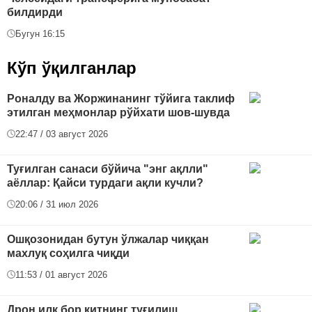
билдирди
Бугун 16:15
Кўп ўқилганлар
Роналду ва Жоржинанинг тўйига таклиф
этилган меҳмонлар рўйхати шов-шувда
22:47 / 03 август 2026
Туғилган санаси бўйича "энг ақлли"
аёллар: Қайси турдаги ақли кучли?
20:06 / 31 июл 2026
Ошқозонидан бутун ўлжалар чиққан
махлуқ соҳилга чиқди
11:53 / 01 август 2026
Дрон илк бор китнинг туғилиш