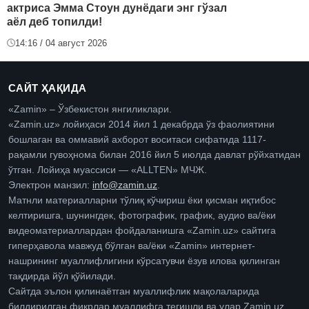
актриса Эмма Стоун дунёдаги энг гўзал
аёл деб топилди!
14:16 / 04 август 2026
САЙТ ҲАҚИДА
«Zamin» – Ўзбекистон янгиликлари.
«Zamin.uz» лойиҳаси 2014 йил 1 декабрда ўз фаолиятини
бошлаган ва оммавий ахборот воситаси сифатида 1117-
рақамли гувоҳнома билан 2016 йил 5 июлда давлат рўйхатидан
ўтган. Лойиҳа муассиси — «ALLTEN» МЧЖ.
Электрон манзил:
info@zamin.uz
.
Матнли материалларни тўлиқ кўчириш ёки қисман иқтибос
келтиришга, шунингдек, фотографик, график, аудио ва/ёки
видеоматериаллардан фойдаланишга «Zamin.uz» сайтига
гиперҳавола мавжуд бўлган ва/ёки «Zamin» интернет-
нашрининг муаллифлигини кўрсатувчи ёзув илова қилинган
тақдирда йўл қўйилади.
Сайтда эълон қилинаётган муаллифлик мақолаларида
билдирилган фикрлар муаллифга тегишли ва улар Zamin.uz