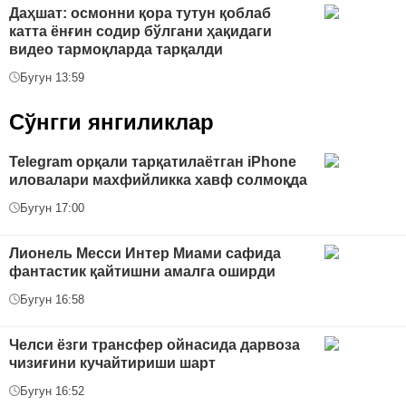
Даҳшат: осмонни қора тутун қоблаб
катта ёнғин содир бўлгани ҳақидаги
видео тармоқларда тарқалди
Бугун 13:59
Сўнгги янгиликлар
Telegram орқали тарқатилаётган iPhone
иловалари махфийликка хавф солмоқда
Бугун 17:00
Лионель Месси Интер Миами сафида
фантастик қайтишни амалга оширди
Бугун 16:58
Челси ёзги трансфер ойнасида дарвоза
чизиғини кучайтириши шарт
Бугун 16:52