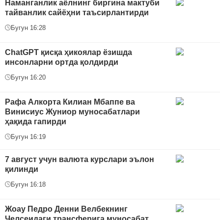
Наманганлик аёлнинг биргина мактуби
тайванлик сайёҳни таъсирлантирди
Бугун 16:28
ChatGPT қисқа ҳикоялар ёзишда
инсонларни ортда қолдирди
Бугун 16:20
Рафа Алкорта Килиан Мбаппе ва
Винисиус Жуниор муносабатлари
ҳақида гапирди
Бугун 16:19
7 август учун валюта курслари эълон
қилинди
Бугун 16:18
Жоау Педро Денни Велбекнинг
Челсеидаги трансферига муносабат