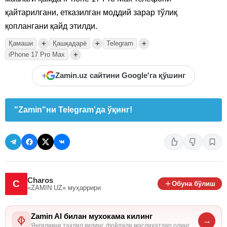
қайтарилгани, етказилган моддий зарар тўлиқ
қоплангани қайд этилди.
+
+
+
Қамаши
Қашқадарё
Telegram
+
iPhone 17 Pro Max
+
Zamin.uz сайтини Google'га қўшинг
"Zamin"ни Telegram'да ўқинг!
Charos
C
Обуна бўлиш
«ZAMIN.UZ»
муҳаррири
Zamin AI билан мухокама килинг
→
Янгиликни тахлил килинг, фойдали маслихатлар олинг