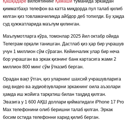
Қашқадарё
вилоятининг
Қамаши
туманида эркакдан
қимматбаҳо телефон ва катта миқдорда пул талаб қилиб
келган қиз товламачиликда айбдор деб топилди. Бу ҳақда
суд ҳужжатларида маълум қилинган.
Маълумотларга кўра, томонлар 2025 йил октабр ойида
Телеграм орқали танишган. Дастлаб қиз ҳар бир учрашув
учун 1 миллион сўм сўраган. Кейинчалик улар бир неча
бор учрашган ва эркак қизнинг банк картасига жами 2
миллион 800 минг сўм ўтказиб берган.
Орадан вақт ўтгач, қиз уларнинг шахсий учрашувларига
оид видео ва аудиоёзувларни эркакнинг оила аъзолари
ҳамда иш жойига тарқатиш билан таҳдид қилган.
Эвазига у 1 600 АҚШ доллари қийматидаги iPhone 17 Pro
Max телефонини олиб беришни талаб қилган. Эркак
босим остида телефонни харид қилиб берган.