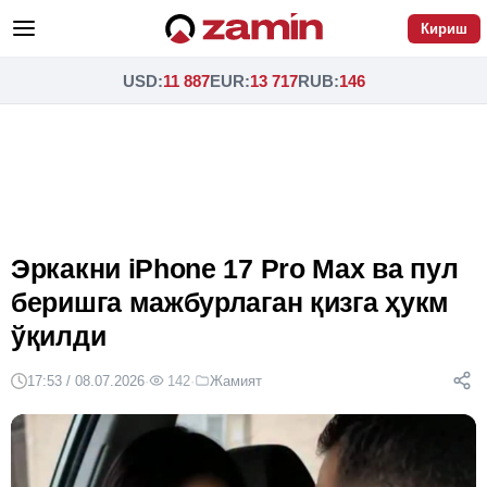
Кириш
USD
:
11 887
EUR
:
13 717
RUB
:
146
Эркакни iPhone 17 Pro Max ва пул
беришга мажбурлаган қизга ҳукм
ўқилди
17:53 / 08.07.2026
·
142
·
Жамият