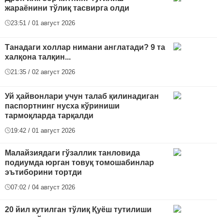
жараёнини тўлиқ тасвирга олди
23:51 / 01 август 2026
Танадаги холлар нимани англатади? 9 та
халқона талқин...
21:35 / 02 август 2026
Уй ҳайвонлари учун талаб қилинадиган
паспортнинг нусха кўриниши
тармоқларда тарқалди
19:42 / 01 август 2026
Малайзиядаги гўзаллик танловида
подиумда юрган товуқ томошабинлар
эътиборини тортди
07:02 / 04 август 2026
20 йил кутилган тўлиқ Қуёш тутилиши