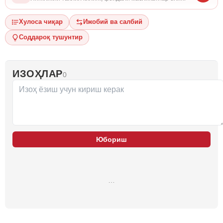
Хулоса чиқар
Ижобий ва салбий
Соддароқ тушунтир
ИЗОҲЛАР
0
Юбориш
…