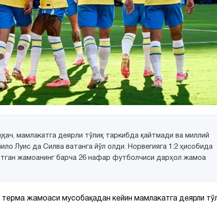
қач, мамлакатга деярли тўлиқ таркибда қайтмади ва миллий
о Луис да Силва ватанга йўл олди. Норвегияга 1:2 ҳисобида
 этган жамоанинг барча 26 нафар футболчиси дарҳол жамоа
терма жамоаси мусобақадан кейин мамлакатга деярли тў