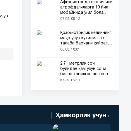
Афғонистонда ота қизини
атрофдагиларга 10 йил
мобайнида ўғил бола
учун
сифатида таништирди
07.08, 05:12
Қозоғистонлик келиннинг
маҳр учун кутилмаган
талаби барчани ҳайратга
солди
06.08, 18:01
2,71 метрлик соч:
бўйидан ҳам узун сочи
билан танилган аёл яна
эътибор марказида
Кеча, 16:50
Ҳамкорлик учун