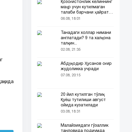
Қозоғистонлик келиннинг
маҳр учун кутилмаган
талаби барчани ҳайратга
солди
06.08, 18:01
Танадаги холлар нимани
англатади? 9 та халқона
талқин...
02.08, 21:35
г
Абдуқодир Ҳусанов оғир
жудоликка учради
07.08, 20:15
ҳақида
20 йил кутилган тўлиқ
Қуёш тутилиши август
ойида кузатилади
03.08, 18:31
Малайзиядаги гўзаллик
танловида подиумда