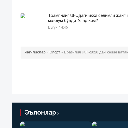
Трампнинг UFCдаги икки севимли жангч
маълум бўлди: Улар ким?
Бугун, 14:45
Янгиликлар
»
Спорт
»
Бразилия ЖЧ-2026 дан кейин ватан
Эълонлар