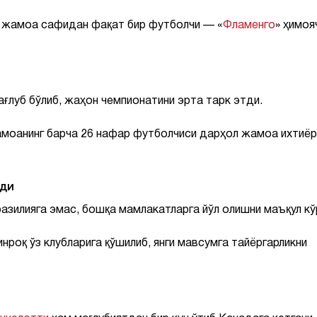
ий жамоа сафидан фақат бир футболчи — «
Фламенго
» ҳимоя
ағлуб бўлиб, жаҳон чемпионатини эрта тарк этди.
амоанинг барча 26 нафар футболчиси дарҳол жамоа ихтиё
чди
разилияга эмас, бошқа мамлакатларга йўл олишни маъқул кў
нроқ ўз клубларига қўшилиб, янги мавсумга тайёргарликни