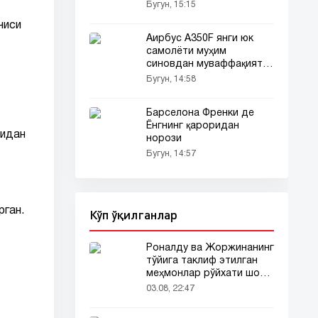
ойдинлашди
Бугун, 15:15
чиси
Аирбус A350F янги юк
самолёти муҳим
синовдан муваффақиятли
ўтди
Бугун, 14:58
Барселона Френки де
Ёнгнинг қароридан
ридан
норози
Бугун, 14:57
рган.
Кўп ўқилганлар
Роналду ва Жоржинанинг
тўйига таклиф этилган
меҳмонлар рўйхати шов-
шувда
03.08, 22:47