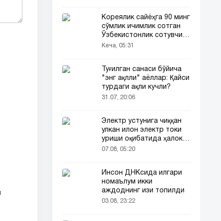
Кореялик сайёҳга 90 минг
сўмлик ичимлик сотган
Ўзбекистонлик сотувчи
Корея телевидениясида
Кеча, 05:31
ҳам ёритилди
Туғилган санаси бўйича
"энг ақлли" аёллар: Қайси
турдаги ақли кучли?
31.07, 20:06
Электр устунига чиққан
улкан илон электр токи
уриши оқибатида ҳалок
бўлди
07.08, 05:20
Инсон ДНКсида илгари
номаълум икки
аждоднинг изи топилди
н
03.08, 23:22