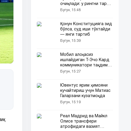
очиқлади: у рингни тарк
этмоқдами?
Бугун, 15:48
Қонун Конституцияга зид
бўлса, суд иши тўхтайди
— янги тартиб
Бугун, 15:39
Мобил алоқасиз
ишлайдиган Т-Эчо Кард
коммуникатори тақдим
этилди
Бугун, 15:27
Ювентус ярим ҳимояни
кучайтириш учун Матиас
Галарзани кузатмоқда
Бугун, 15:19
Реал Мадрид ва Майкл
лиқ
Олисе трансфери
атрофидаги вазият