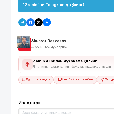
"Zamin"ни Telegram'да ўқинг!
Shuhrat Razzakov
«ZAMIN.UZ»
муҳаррири
Zamin AI билан муҳокама қилинг
Янгиликни таҳлил қилинг, фойдали маслаҳатлар олинг
Хулоса чиқар
Ижобий ва салбий
Содд
Изоҳлар
0