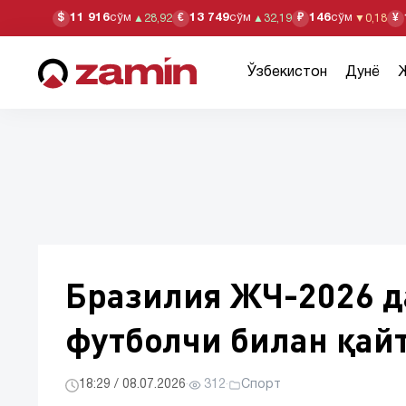
11 916
сўм
13 749
сўм
146
сўм
$
€
₽
¥
▲
28,92
▲
32,19
▼
0,18
Ўзбекистон
Дунё
Бразилия ЖЧ-2026 д
футболчи билан қай
18:29 / 08.07.2026
·
312
·
Спорт