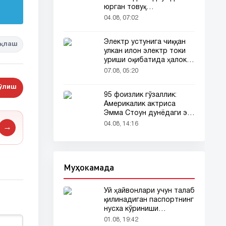
юрган товуқ
томошабинлар
04.08, 07:02
эътиборини тортди
Электр устунига чиққан
қлаш
улкан илон электр токи
уриши оқибатида ҳалок
бўлди
07.08, 05:20
бўлиш
95 фоизлик гўзаллик:
Америкалик актриса
Эмма Стоун дунёдаги энг
гўзал аёл деб топилди!
04.08, 14:16
→
Муҳокамада
Уй ҳайвонлари учун талаб
қилинадиган паспортнинг
нусха кўриниши
тармоқларда тарқалди
01.08, 19:42