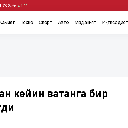
1 766
сўм
▲
4,29
Жамият
Техно
Спорт
Авто
Маданият
Иқтисодиё
ан кейин ватанга бир
тди