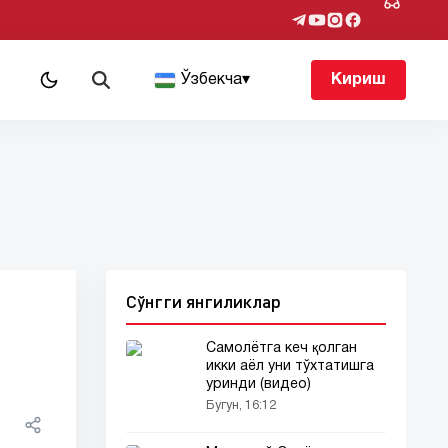
т
Ўзбекча
▾
Кириш
Сўнгги янгиликлар
Самолётга кеч қолган
икки аёл уни тўхтатишга
уринди (видео)
Бугун, 16:12