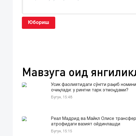
Юбориш
Мавзуга оид янгилик
Усик фаолиятидаги сўнгги рақиб номин
очиқлади: у рингни тарк этмоқдами?
Бугун, 15:48
Реал Мадрид ва Майкл Олисе трансфе
атрофидаги вазият ойдинлашди
Бугун, 15:15