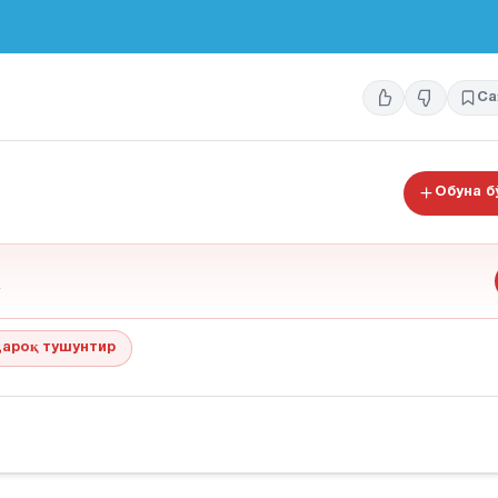
Са
Обуна 
ароқ тушунтир