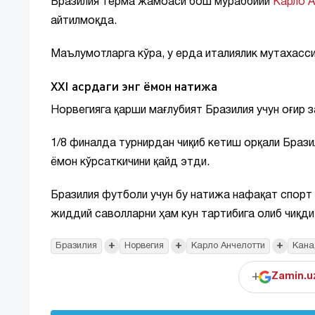
Бразилия терма жамоаси бош мураббийи
Карло 
айтилмоқда.
Маълумотларга кўра, у ерда италиялик мутахасси
XXI асрдаги энг ёмон натижа
Норвегияга қарши мағлубият Бразилия учун оғир з
1/8 финалда турнирдан чиқиб кетиш орқали Браз
ёмон кўрсаткичини қайд этди.
Бразилия футболи учун бу натижа нафақат спорт
жиддий саволларни ҳам кун тартибига олиб чиқди
+
+
+
Бразилия
Норвегия
Карло Анчелотти
Кана
+
Zamin.u