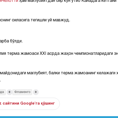
Анчелотти
ҳам мағлубиятдан бир кун ўтиб Канадага кетгани
снинг оиласига тегишли уй мавжуд.
арба бўлди.
илия терма жамоаси XXI асрда жаҳон чемпионатларидаги эн
 майдонидаги мағлубият, балки терма жамоанинг келажаги 
.
+
+
да
Фламенго
z сайтини Google'га қўшинг