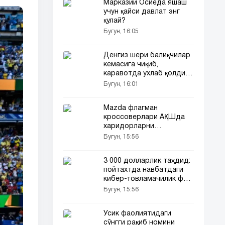
Марказий Осиёда яшаш
учун қайси давлат энг
қулай?
Бугун, 16:05
Денгиз шери балиқчилар
кемасига чиқиб,
каравотда ухлаб қолди
(видео)
Бугун, 16:01
Mazda флагман
кроссоверлари АҚШда
харидорларни
йўқотмоқда
Бугун, 15:56
3 000 долларлик таҳдид:
пойтахтда навбатдаги
кибер-товламачилик фош
этилди
Бугун, 15:56
Усик фаолиятидаги
сўнгги рақиб номини