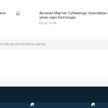
иси
Арсенал Мартин Субименди трансфери 
улкан нарх белгилади
Бугун, 14:38
га бир футболчи билан қайтди