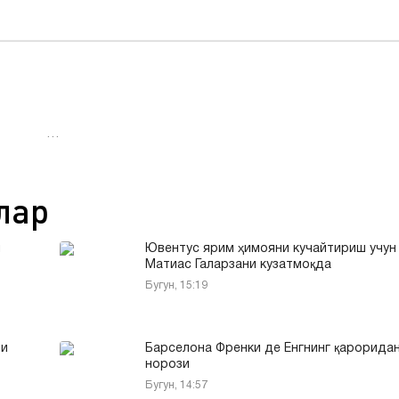
…
лар
и
Ювентус ярим ҳимояни кучайтириш учун
Матиас Галарзани кузатмоқда
Бугун, 15:19
ри
Барселона Френки де Ёнгнинг қарорида
норози
Бугун, 14:57