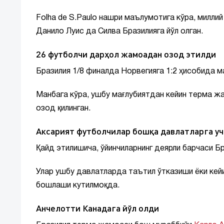
Folha de S.Paulo нашри маълумотига кўра, милл
Данило Луис да Силва Бразилияга йўл олган.
26 футболчи дарҳол жамоадан озод этилди
Бразилия 1/8 финалда Норвегияга 1:2 ҳисобида м
Манбага кўра, ушбу мағлубиятдан кейин терма ж
озод қилинган.
Аксарият футболчилар бошқа давлатларга у
Қайд этилишича, ўйинчиларнинг деярли барчаси Б
Улар ушбу давлатларда таътил ўтказиши ёки кейи
бошлаши кутилмоқда.
Анчелотти Канадага йўл олди