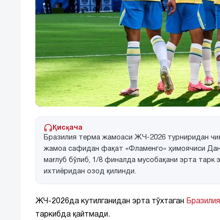
Қисқача
Бразилия терма жамоаси ЖЧ-2026 турниридан чиқ
жамоа сафидан фақат «Фламенго» ҳимоячиси Данил
мағлуб бўлиб, 1/8 финалда мусобақани эрта тарк
ихтиёридан озод қилинди.
ЖЧ-2026да кутилганидан эрта тўхтаган
Бразилия
таркибда қайтмади.