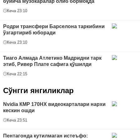
бўйича музокаралар олиб бормоқда
Кеча 23:10
Родри трансфери Барселона таркибини
ўзгартириб юборади
Кеча 23:10
Тиаго Алмада Атлетико Мадридни тарк
этиб, Ривер Плате сафига қўшилди
Кеча 22:15
Сўнгги янгиликлар
Nvidia КMP 170HX видеокарталари нархи
кескин ошди
Кеча 23:51
Пентагонда кутилмаган истеъфо: