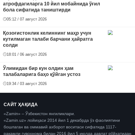
атрофдагиларга 10 йил мобайнида ўғил
бола сифатида таништирди
05:12 / 07 август 2026
Қозоғистонлик келиннинг маҳр учун
кутилмаган талаби барчани ҳайратга
солди
18:01 / 06 август 2026
Ўлимидан бир кун олдин ҳам
талабаларига баҳо қўйган устоз
19:34 / 03 август 2026
САЙТ ҲАҚИДА
«Zamin» – Ўзбекистон янгиликлари.
«Zamin.uz» лойиҳаси 2014 йил 1 декабрда ўз фаолиятини
бошлаган ва оммавий ахборот воситаси сифатида 1117-
рақамли гувоҳнома билан 2016 йил 5 июлда давлат рўйхатидан