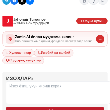
Jahongir Tursunov
J
Обуна бўлиш
«ZAMIN.UZ»
муҳаррири
Zamin AI билан муҳокама қилинг
→
Янгиликни таҳлил қилинг, фойдали маслаҳатлар олинг
Хулоса чиқар
Ижобий ва салбий
Соддароқ тушунтир
ИЗОҲЛАР
0