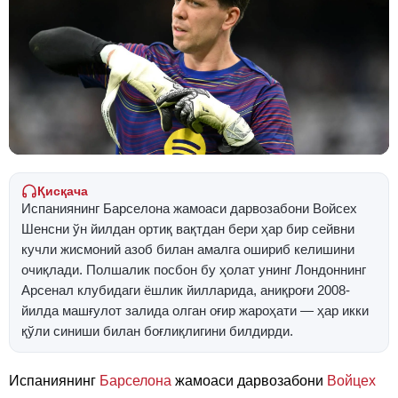
Қисқача
Испаниянинг Барселона жамоаси дарвозабони Войсех
Шенсни ўн йилдан ортиқ вақтдан бери ҳар бир сейвни
кучли жисмоний азоб билан амалга ошириб келишини
очиқлади. Полшалик посбон бу ҳолат унинг Лондоннинг
Арсенал клубидаги ёшлик йилларида, аниқроғи 2008-
йилда машғулот залида олган оғир жароҳати — ҳар икки
қўли синиши билан боғлиқлигини билдирди.
Испаниянинг
Барселона
жамоаси дарвозабони
Войцех