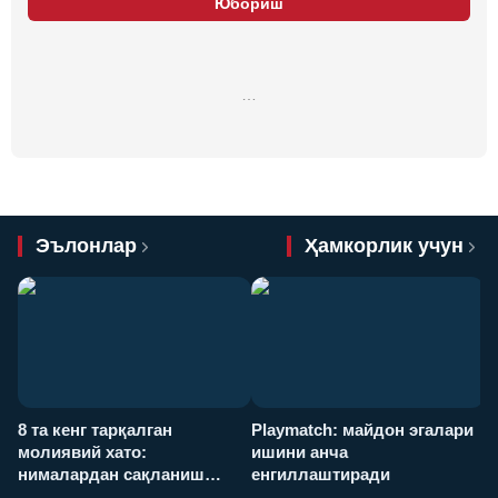
Юбориш
…
Эълонлар
Ҳамкорлик учун
8 та кенг тарқалган
Playmatch: майдон эгалари
P
молиявий хато:
ишини анча
у
нималардан сақланиш
енгиллаштиради
х
керак?