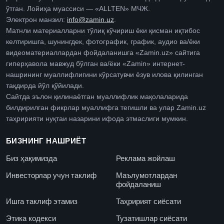
ўтган. Лойиҳа муассиси — «ALLTEN» МЧЖ.
Электрон манзил:
info@zamin.uz
.
Матнли материалларни тўлиқ кўчириш ёки қисман иқтибос
келтиришга, шунингдек, фотографик, график, аудио ва/ёки
видеоматериаллардан фойдаланишга «Zamin.uz» сайтига
гиперҳавола мавжуд бўлган ва/ёки «Zamin» интернет-
нашрининг муаллифлигини кўрсатувчи ёзув илова қилинган
тақдирда йўл қўйилади.
Сайтда эълон қилинаётган муаллифлик мақолаларида
билдирилган фикрлар муаллифга тегишли ва улар Zamin.uz
таҳририяти нуқтаи назарини ифода этмаслиги мумкин.
БИЗНИНГ НАШРИЁТ
Биз ҳақимизда
Реклама жойлаш
Инвесторлар учун таклиф
Маълумотлардан
фойдаланиш
Ишга таклиф этамиз
Таҳририят сиёсати
Этика кодекси
Тузатишлар сиёсати