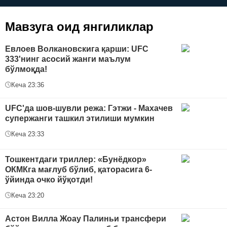
Мавзуга оид янгиликлар
Евлоев Волкановскига қарши: UFC
333'нинг асосий жанги маълум
бўлмоқда!
Кеча 23:36
UFC'да шов-шувли режа: Гэтжи - Махачев
супержанги ташкил этилиши мумкин
Кеча 23:33
Тошкентдаги триллер: «Бунёдкор»
ОКМКга мағлуб бўлиб, қаторасига 6-
ўйинда очко йўқотди!
Кеча 23:20
Астон Вилла Жоау Палиньи трансфери