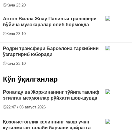
Кеча 23:20
Астон Вилла Жоау Палиньи трансфери
бўйича музокаралар олиб бормоқда
Кеча 23:10
Родри трансфери Барселона таркибини
ўзгартириб юборади
Кеча 23:10
Кўп ўқилганлар
Роналду ва Жоржинанинг тўйига таклиф
этилган меҳмонлар рўйхати шов-шувда
22:47 / 03 август 2026
Қозоғистонлик келиннинг маҳр учун
кутилмаган талаби барчани ҳайратга