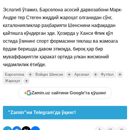
Эслатиб ўтамиз, Барселона асосий дарвозабони Марк-
Андре тер Стеген жиддий жароҳат олганидан сўнг,
каталонияликлар раҳбарияти Шенснини нафақадан
қайтишга кўндирган эди. Ҳозирда у Ханси Флик қўл
остида ўзининг спорт формасини тиклаш ва жамоага
ёрдам беришда давом этмоқда, бироқ ҳар бир
муваффақиятли ҳаракат ортида улкан жисмоний
чидамлилик ётибди.
+
+
+
+
Барселона
Войцех Шенсни
Арсенал
Футбол
+
Жароҳат
+
Zamin.uz сайтини Google'га қўшинг
"Zamin"ни Telegram'да ўқинг!