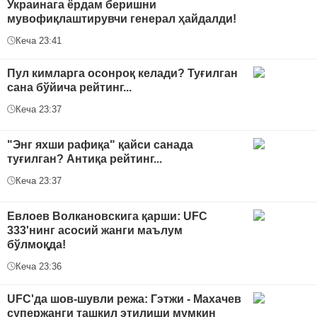
Украинага ёрдам беришни
мувофиқлаштирувчи генерал ҳайдалди!
Кеча 23:41
Пул кимларга осонроқ келади? Туғилган
сана бўйича рейтинг...
Кеча 23:37
"Энг яхши рафиқа" қайси санада
туғилган? Антиқа рейтинг...
Кеча 23:37
Евлоев Волкановскига қарши: UFC
333'нинг асосий жанги маълум
бўлмоқда!
Кеча 23:36
UFC'да шов-шувли режа: Гэтжи - Махачев
супержанги ташкил этилиши мумкин