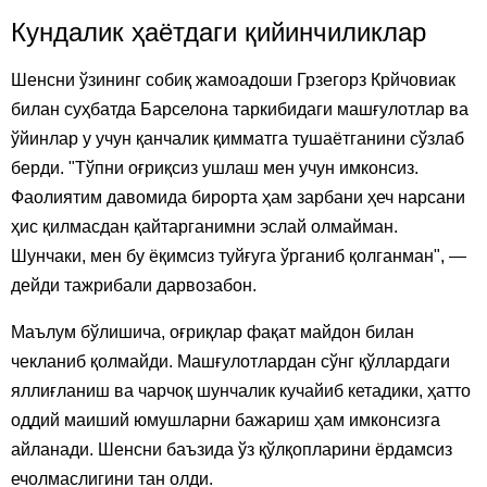
Кундалик ҳаётдаги қийинчиликлар
Шенсни ўзининг собиқ жамоадоши Грзегорз Крйчовиак
билан суҳбатда Барселона таркибидаги машғулотлар ва
ўйинлар у учун қанчалик қимматга тушаётганини сўзлаб
берди. "Тўпни оғриқсиз ушлаш мен учун имконсиз.
Фаолиятим давомида бирорта ҳам зарбани ҳеч нарсани
ҳис қилмасдан қайтарганимни эслай олмайман.
Шунчаки, мен бу ёқимсиз туйғуга ўрганиб қолганман", —
дейди тажрибали дарвозабон.
Маълум бўлишича, оғриқлар фақат майдон билан
чекланиб қолмайди. Машғулотлардан сўнг қўллардаги
яллиғланиш ва чарчоқ шунчалик кучайиб кетадики, ҳатто
оддий маиший юмушларни бажариш ҳам имконсизга
айланади. Шенсни баъзида ўз қўлқопларини ёрдамсиз
ечолмаслигини тан олди.