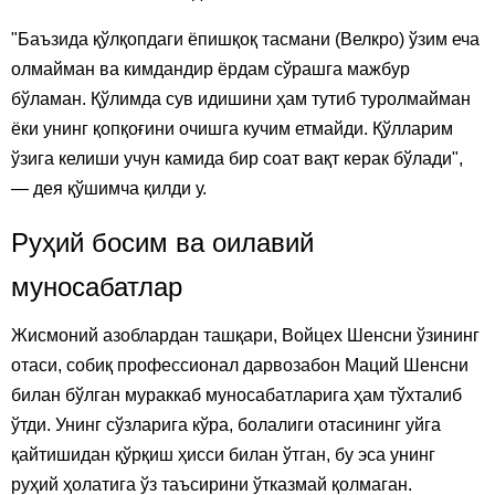
"Баъзида қўлқопдаги ёпишқоқ тасмани (Велкро) ўзим еча
олмайман ва кимдандир ёрдам сўрашга мажбур
бўламан. Қўлимда сув идишини ҳам тутиб туролмайман
ёки унинг қопқоғини очишга кучим етмайди. Қўлларим
ўзига келиши учун камида бир соат вақт керак бўлади",
— дея қўшимча қилди у.
Руҳий босим ва оилавий
муносабатлар
Жисмоний азоблардан ташқари, Войцех Шенсни ўзининг
отаси, собиқ профессионал дарвозабон Маций Шенсни
билан бўлган мураккаб муносабатларига ҳам тўхталиб
ўтди. Унинг сўзларига кўра, болалиги отасининг уйга
қайтишидан қўрқиш ҳисси билан ўтган, бу эса унинг
руҳий ҳолатига ўз таъсирини ўтказмай қолмаган.