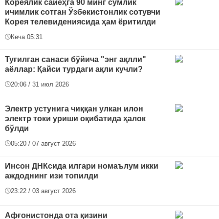
Кореялик сайёҳга 90 минг сўмлик
ичимлик сотган Ўзбекистонлик сотувчи
Корея телевидениясида ҳам ёритилди
Кеча 05:31
Туғилган санаси бўйича "энг ақлли"
аёллар: Қайси турдаги ақли кучли?
20:06 / 31 июл 2026
Электр устунига чиққан улкан илон
электр токи уриши оқибатида ҳалок
бўлди
05:20 / 07 август 2026
Инсон ДНКсида илгари номаълум икки
аждоднинг изи топилди
23:22 / 03 август 2026
Афғонистонда ота қизини