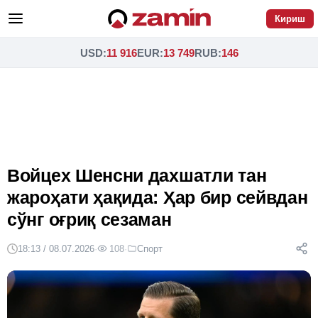
Кириш
USD
:
11 916
EUR
:
13 749
RUB
:
146
Войцех Шенсни дахшатли тан
жароҳати ҳақида: Ҳар бир сейвдан
сўнг оғриқ сезаман
18:13 / 08.07.2026
·
108
·
Спорт