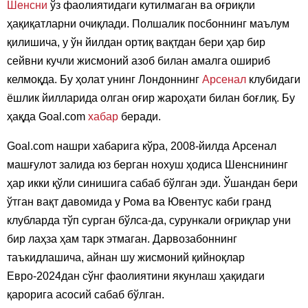
Шенсни
ўз фаолиятидаги кутилмаган ва оғриқли
ҳақиқатларни очиқлади. Полшалик посбоннинг маълум
қилишича, у ўн йилдан ортиқ вақтдан бери ҳар бир
сейвни кучли жисмоний азоб билан амалга ошириб
келмоқда. Бу ҳолат унинг Лондоннинг
Арсенал
клубидаги
ёшлик йилларида олган оғир жароҳати билан боғлиқ. Бу
ҳақда Goal.com
хабар
беради.
Goal.com нашри хабарига кўра, 2008-йилда Арсенал
машғулот залида юз берган нохуш ҳодиса Шенснининг
ҳар икки қўли синишига сабаб бўлган эди. Ўшандан бери
ўтган вақт давомида у Рома ва Ювентус каби гранд
клубларда тўп сурган бўлса-да, сурункали оғриқлар уни
бир лаҳза ҳам тарк этмаган. Дарвозабоннинг
таъкидлашича, айнан шу жисмоний қийноқлар
Евро-2024дан сўнг фаолиятини якунлаш ҳақидаги
қарорига асосий сабаб бўлган.