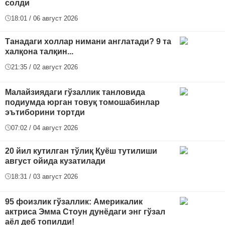
солди
18:01 / 06 август 2026
Танадаги холлар нимани англатади? 9 та
халқона талқин...
21:35 / 02 август 2026
Малайзиядаги гўзаллик танловида
подиумда юрган товуқ томошабинлар
эътиборини тортди
07:02 / 04 август 2026
20 йил кутилган тўлиқ Қуёш тутилиши
август ойида кузатилади
18:31 / 03 август 2026
95 фоизлик гўзаллик: Америкалик
актриса Эмма Стоун дунёдаги энг гўзал
аёл деб топилди!