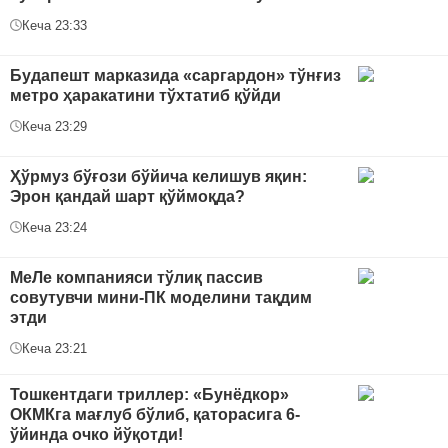
Кеча 23:33
Будапешт марказида «саргардон» тўнғиз
метро ҳаракатини тўхтатиб қўйди
Кеча 23:29
Ҳўрмуз бўғози бўйича келишув яқин:
Эрон қандай шарт қўймоқда?
Кеча 23:24
МеЛе компанияси тўлиқ пассив
совутувчи мини-ПК моделини тақдим
этди
Кеча 23:21
Тошкентдаги триллер: «Бунёдкор»
ОКМКга мағлуб бўлиб, қаторасига 6-
ўйинда очко йўқотди!