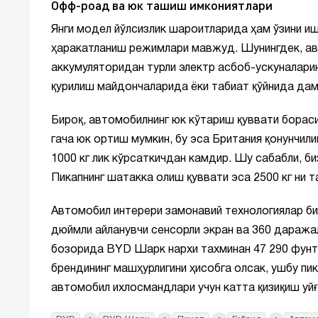
Офф-роад ва юк ташиш имкониятлари
Янги модел йўлсизлик шароитларида ҳам ўзини ишо
ҳаракатланиш режимлари мавжуд. Шунингдек, авт
аккумуляторидан турли электр асбоб-ускуналари
қурилиш майдончаларида ёки табиат қўйнида да
Бироқ, автомобилнинг юк кўтариш қуввати борас
гача юк ортиш мумкин, бу эса Британия қонунчил
1000 кг лик кўрсаткичдан камдир. Шу сабабли, би
Пикапнинг шатакка олиш қуввати эса 2500 кг ни т
Автомобил интерери замонавий технологиялар бил
дюймли айланувчи сенсорли экран ва 360 даража
бозорида BYD Шарк нархи тахминан 47 290 фунт
брендининг машҳурлигини ҳисобга олсак, ушбу пи
автомобил ихлосмандлари учун катта қизиқиш уй