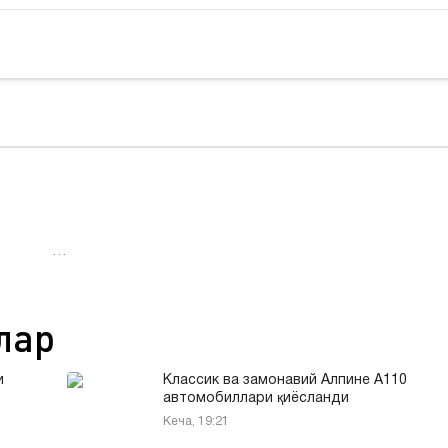
…
лар
и
Классик ва замонавий Алпине A110
автомобиллари қиёсланди
Кеча, 19:21