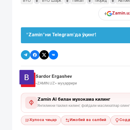
+
+
+
+
BYD
BYD Шарк
Пикап
Гибрид
Автом
+
Zamin.u
"Zamin"ни Telegram'да ўқинг!
Sardor Ergashev
«ZAMIN.UZ»
муҳаррири
Zamin AI билан мухокама килинг
Янгиликни тахлил килинг, фойдали маслихатлар олинг
Хулоса чиқар
Ижобий ва салбий
Содд