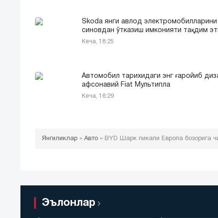
Skoda янги авлод электромобилларини
синовдан ўтказиш имконияти тақдим э
Кеча, 18:25
Автомобил тарихидаги энг ғаройиб диз
афсонавий Fiat Мультипла
Кеча, 16:29
Янгиликлар
»
Авто
»
BYD Шарк пикапи Европа бозорига чи
Эълонлар