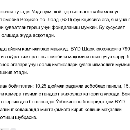
нчли тутади. Унда қум, лой, қор ва шағал каби махсус
омобил Веҳикле-то-Лоад (В2Л) функциясига эга, яни унин
ни қувватлантириш учун фойдаланиш мумкин. Бу хусусият
м олишда жуда асқотади.
ида айрим камчиликлар мавжуд. BYD Шарк юкхонасига 790
игига кўра тижорат автомобили мақомини олиш учун зарур б
знес эгалари учун солиқ имтиёзлари қўлланилмаслиги мумки
ашкил этади.
ан бойитилган: 10,25 дюймли рақамли асбоблар панели, 15,
ли камера тизими стандарт жиҳозлар қаторига киради. Бри
 стерлингдан бошланади. Ўзбекистон бозорида ҳам BYD
капнинг келажакда минтақамизга кириб келиши маҳаллий
ғотиши шубҳасиз.