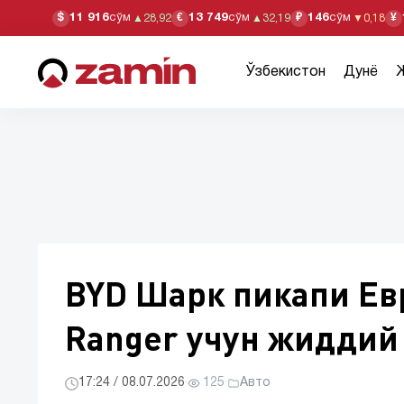
11 916
сўм
13 749
сўм
146
сўм
$
€
₽
¥
▲
28,92
▲
32,19
▼
0,18
Ўзбекистон
Дунё
BYD Шарк пикапи Ев
Ranger учун жиддий
17:24 / 08.07.2026
·
125
·
Авто