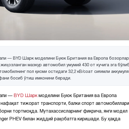
икапи — BYD Шарк моделини Буюк Британия ва Европа бозорлар
жиҳозланган мазкур автомобил умумий 430 от кучига эга бўлиб
втомобилнинг пол қисми остидаги 32,2 кВ/соат сиғимли аккумул
фани босиб ўтиш имконини беради.
апи —
BYD Шарк
моделини Буюк Британия ва Европа
нафақат тижорат транспорти, балки спорт автомобиллари
борни тортмоқда. Мутахассисларнинг фикрича, янги модел
anger PHEV билан жиддий рақобатга киришади. Бу ҳақда