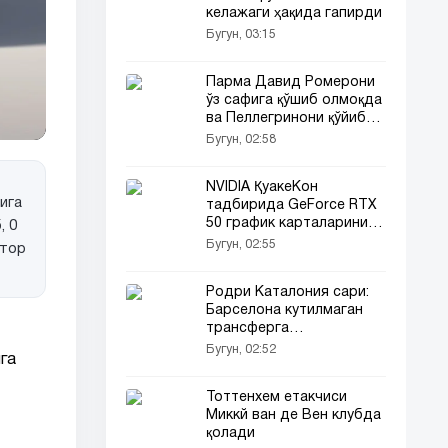
келажаги ҳақида гапирди
Бугун, 03:15
Парма Давид Ромерони
ўз сафига қўшиб олмоқда
ва Пеллегринони қўйиб
юборишга тайёр
Бугун, 02:58
NVIDIA ҚуакеКон
ига
тадбирида GeForce RTX
50 график карталарини
, 0
тавсия этилган нархда
Бугун, 02:55
ятор
сотади
Родри Каталония сари:
Барселона кутилмаган
трансферга
яқинлашмоқда
Бугун, 02:52
га
Тоттенхем етакчиси
Миккй ван де Вен клубда
қолади