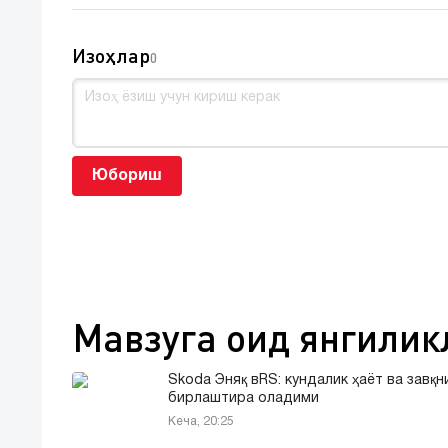
Изоҳлар
0
Юбориш
Мавзуга оид янгилик
Skoda Эняқ вRS: кундалик ҳаёт ва завқн
бирлаштира оладими
Кеча, 20:25