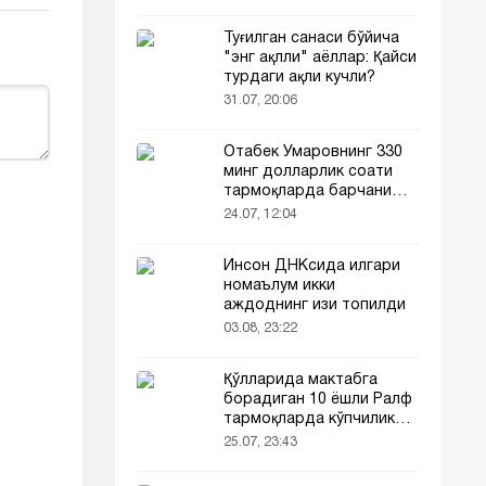
Туғилган санаси бўйича
"энг ақлли" аёллар: Қайси
турдаги ақли кучли?
31.07, 20:06
Отабек Умаровнинг 330
минг долларлик соати
тармоқларда барчани
эътиборини тортди!
24.07, 12:04
Инсон ДНКсида илгари
номаълум икки
аждоднинг изи топилди
03.08, 23:22
Қўлларида мактабга
борадиган 10 ёшли Ралф
тармоқларда кўпчиликни
таъсирлантирди
25.07, 23:43