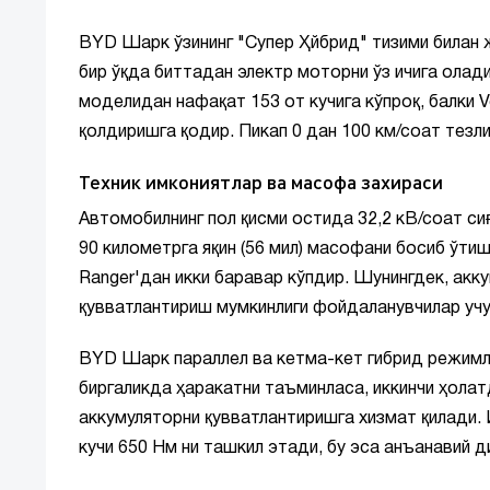
BYD Шарк ўзининг "Супер Ҳйбрид" тизими билан ж
бир ўқда биттадан электр моторни ўз ичига олади.
моделидан нафақат 153 от кучига кўпроқ, балки
қолдиришга қодир. Пикап 0 дан 100 км/соат тезли
Техник имкониятлар ва масофа захираси
Автомобилнинг пол қисми остида 32,2 кВ/соат си
90 километрга яқин (56 мил) масофани босиб ўтиш
Ranger'дан икки баравар кўпдир. Шунингдек, акк
қувватлантириш мумкинлиги фойдаланувчилар учу
BYD Шарк параллел ва кетма-кет гибрид режимл
биргаликда ҳаракатни таъминласа, иккинчи ҳолат
аккумуляторни қувватлантиришга хизмат қилади.
кучи 650 Нм ни ташкил этади, бу эса анъанавий 