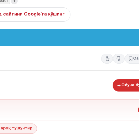
+
обил
z сайтини Google'га қўшинг
Са
Обуна 
ароқ тушунтир