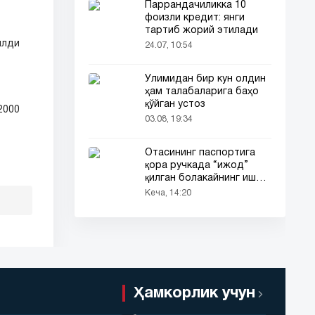
Паррандачиликка 10
фоизли кредит: янги
тартиб жорий этилади
илди
24.07, 10:54
Ўлимидан бир кун олдин
ҳам талабаларига баҳо
қўйган устоз
2000
03.08, 19:34
Отасининг паспортига
қора ручкада “ижод”
қилган болакайнинг иши
барчанинг диққатини
Кеча, 14:20
тортди
Ҳамкорлик учун