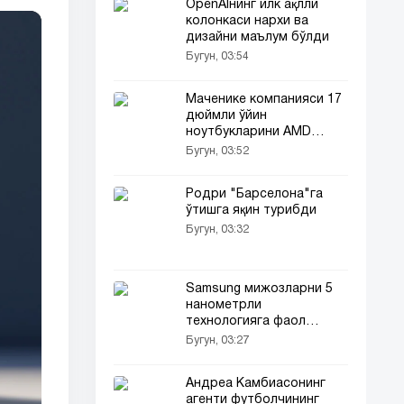
OpenAIнинг илк ақлли
колонкаси нархи ва
дизайни маълум бўлди
Бугун, 03:54
Маченике компанияси 17
дюймли ўйин
ноутбукларини AMD
платформасига ўтказди
Бугун, 03:52
Родри "Барселона"га
ўтишга яқин турибди
Бугун, 03:32
Samsung мижозларни 5
нанометрли
технологияга фаол
ўтказмоқда
Бугун, 03:27
Андреа Камбиасонинг
агенти футболчининг