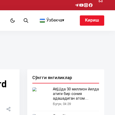
т
Ўзбекча
▾
Кириш
Сўнгги янгиликлар
rd
АҚШда 30 миллион йилда
атиги бир сония
адашадиган атом
соатлари ишлаб
Бугун, 04:29
чиқарилади