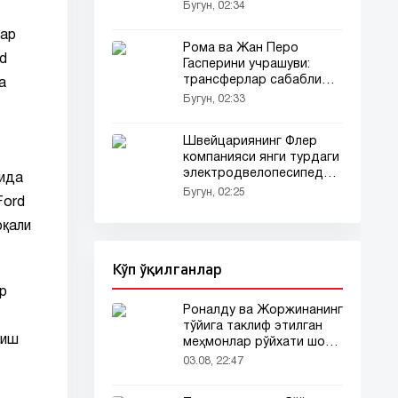
Бугун, 02:34
ҳар
Рома ва Жан Перо
rd
Гасперини учрашуви:
трансферлар сабабли
а
интервю бекор қилинди
Бугун, 02:33
Швейцариянинг Флер
компанияси янги турдаги
электродвелопесипедни
мида
тақдим этди
Бугун, 02:25
Ford
рқали
Кўп ўқилганлар
р
Роналду ва Жоржинанинг
тўйига таклиф этилган
тиш
меҳмонлар рўйхати шов-
шувда
03.08, 22:47