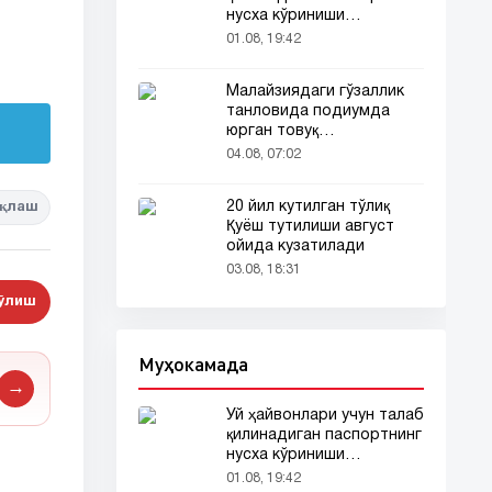
нусха кўриниши
тармоқларда тарқалди
01.08, 19:42
Малайзиядаги гўзаллик
танловида подиумда
юрган товуқ
томошабинлар
04.08, 07:02
эътиборини тортди
20 йил кутилган тўлиқ
қлаш
Қуёш тутилиши август
ойида кузатилади
03.08, 18:31
бўлиш
Муҳокамада
→
Уй ҳайвонлари учун талаб
қилинадиган паспортнинг
нусха кўриниши
тармоқларда тарқалди
01.08, 19:42