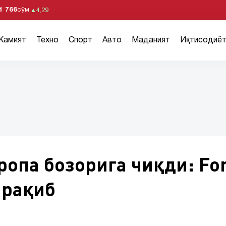
1 766
сўм
▲
4,29
Жамият
Техно
Спорт
Авто
Маданият
Иқтисодиё
ропа бозорига чиқди: Fo
 рақиб