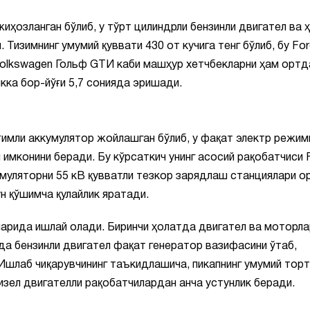
иҳозланган бўлиб, у тўрт цилиндрли бензинли двигател ва 
 Тизимнинг умумий қуввати 430 от кучига тенг бўлиб, бу Fo
 Volkswagen Гольф GTИ каби машҳур хетчбекларни ҳам ортд
кка бор-йўғи 5,7 сонияда эришади.
ғимли аккумулятор жойлашган бўлиб, у фақат электр режи
 имконини беради. Бу кўрсаткич унинг асосий рақобатчиси 
умуляторни 55 кВ қувватли тезкор зарядлаш станциялари о
н қўшимча қулайлик яратади.
арида ишлай олади. Биринчи ҳолатда двигател ва моторла
да бензинли двигател фақат генератор вазифасини ўтаб,
 Ишлаб чиқарувчининг таъкидлашича, пикапнинг умумий тор
дизел двигателли рақобатчилардан анча устунлик беради.