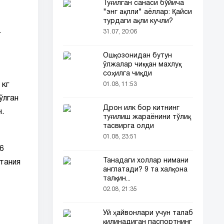
Туғилган санаси бўйича
"энг ақлли" аёллар: Қайси
турдаги ақли кучли?
31.07, 20:06
г
Ошқозонидан бутун
ўлжалар чиққан махлуқ
соҳилга чиқди
01.08, 11:53
 кг
ўлган
Дрон илк бор китнинг
н.
туғилиш жараёнини тўлиқ
тасвирга олди
01.08, 23:51
6
Танадаги холлар нимани
тания
англатади? 9 та халқона
талқин...
02.08, 21:35
Уй ҳайвонлари учун талаб
қилинадиган паспортнинг