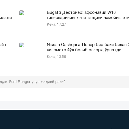
Bugatti Дестриер: афсонавий W16
тилади
гиперкарининг янги талқини намойиш эт
Кеча, 17:27
айн:
Nissan Qashqai э-Повер бир баки билан 
километр йўл босиб рекорд ўрнатди
Кеча, 13:59
қди: Ford Ranger учун жиддий рақиб