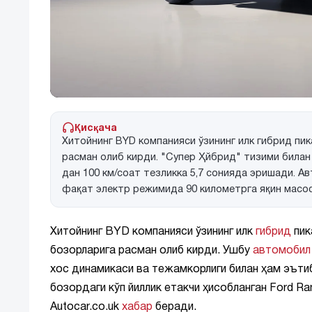
Қисқача
Хитойнинг BYD компанияси ўзининг илк гибрид п
расман олиб кирди. "Супер Ҳйбрид" тизими билан 
дан 100 км/соат тезликка 5,7 сонияда эришади. А
фақат электр режимида 90 километрга яқин масо
Хитойнинг BYD компанияси ўзининг илк
гибрид
пик
бозорларига расман олиб кирди. Ушбу
автомобил
хос динамикаси ва тежамкорлиги билан ҳам эъти
бозордаги кўп йиллик етакчи ҳисобланган Ford R
Autocar.co.uk
хабар
беради.