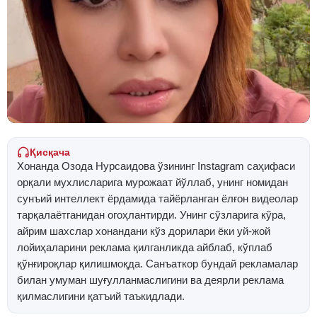
Қисқача
Хонанда Озода Нурсаидова ўзининг Instagram саҳифаси
орқали мухлисларига мурожаат йўллаб, унинг номидан
сунъий интеллект ёрдамида тайёрланган ёлғон видеолар
тарқалаётганидан огоҳлантирди. Унинг сўзларига кўра,
айрим шахслар хонандани кўз дорилари ёки уй-жой
лойиҳаларини реклама қилганликда айблаб, кўплаб
қўнғироқлар қилишмоқда. Санъаткор бундай рекламалар
билан умуман шуғулланмаслигини ва деярли реклама
қилмаслигини қатъий таъкидлади.