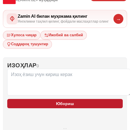
Zamin AI билан муҳокама қилинг
→
Янгиликни таҳлил қилинг, фойдали маслаҳатлар олинг
Хулоса чиқар
Ижобий ва салбий
Соддароқ тушунтир
ИЗОҲЛАР
0
Юбориш
…