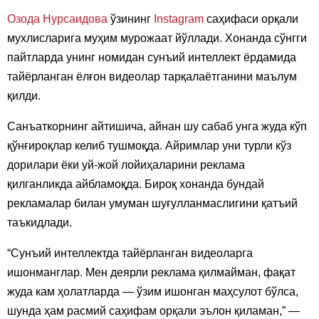
Озода Нурсаидова
ўзининг
Instagram
саҳифаси орқали
мухлисларига муҳим мурожаат йўллади. Хонанда сўнгги
пайтларда унинг номидан сунъий интеллект ёрдамида
тайёрланган ёлғон видеолар тарқалаётганини маълум
қилди.
Санъаткорнинг айтишича, айнан шу сабаб унга жуда кўп
қўнғироқлар келиб тушмоқда. Айримлар уни турли кўз
дорилари ёки уй-жой лойиҳаларини реклама
қилганликда айбламоқда. Бироқ хонанда бундай
рекламалар билан умуман шуғулланмаслигини қатъий
таъкидлади.
“Сунъий интеллектда тайёрланган видеоларга
ишонманглар. Мен деярли реклама қилмайман, фақат
жуда кам ҳолатларда — ўзим ишонган маҳсулот бўлса,
шунда ҳам расмий саҳифам орқали эълон қиламан,” —