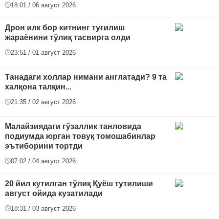
18:01 / 06 август 2026
Дрон илк бор китнинг туғилиш
жараёнини тўлиқ тасвирга олди
23:51 / 01 август 2026
Танадаги холлар нимани англатади? 9 та
халқона талқин...
21:35 / 02 август 2026
Малайзиядаги гўзаллик танловида
подиумда юрган товуқ томошабинлар
эътиборини тортди
07:02 / 04 август 2026
20 йил кутилган тўлиқ Қуёш тутилиши
август ойида кузатилади
18:31 / 03 август 2026