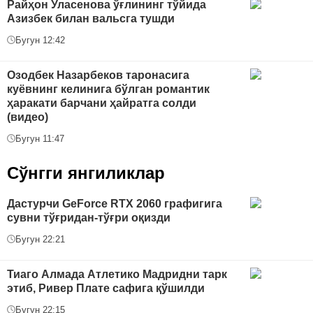
Райҳон Уласенова ўғлининг тўйида
Азизбек билан вальсга тушди
Бугун 12:42
Озодбек Назарбеков таронасига
куёвнинг келинига бўлган романтик
ҳаракати барчани ҳайратга солди
(видео)
Бугун 11:47
Сўнгги янгиликлар
Дастурчи GeForce RTX 2060 графигига
сувни тўғридан-тўғри оқизди
Бугун 22:21
Тиаго Алмада Атлетико Мадридни тарк
этиб, Ривер Плате сафига қўшилди
Бугун 22:15