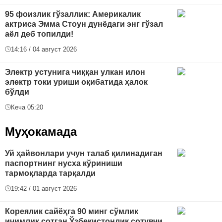
95 фоизлик гўзаллик: Америкалик
актриса Эмма Стоун дунёдаги энг гўзал
аёл деб топилди!
14:16 / 04 август 2026
Электр устунига чиққан улкан илон
электр токи уриши оқибатида ҳалок
бўлди
Кеча 05:20
Муҳокамада
Уй ҳайвонлари учун талаб қилинадиган
паспортнинг нусха кўриниши
тармоқларда тарқалди
19:42 / 01 август 2026
Кореялик сайёҳга 90 минг сўмлик
ичимлик сотган Ўзбекистонлик сотувчи