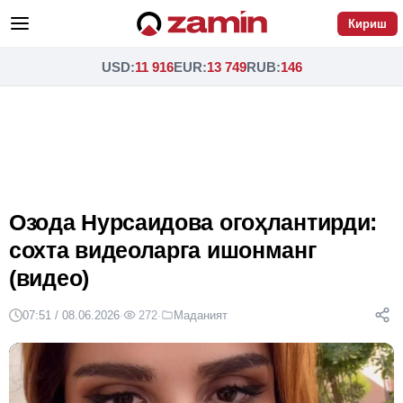
Кириш
USD
:
11 916
EUR
:
13 749
RUB
:
146
Озода Нурсаидова огоҳлантирди:
сохта видеоларга ишонманг
(видео)
07:51 / 08.06.2026
·
272
·
Маданият