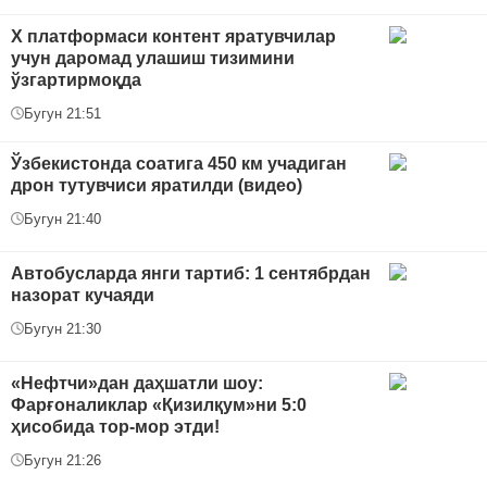
Х платформаси контент яратувчилар
учун даромад улашиш тизимини
ўзгартирмоқда
Бугун 21:51
Ўзбекистонда соатига 450 км учадиган
дрон тутувчиси яратилди (видео)
Бугун 21:40
Автобусларда янги тартиб: 1 сентябрдан
назорат кучаяди
Бугун 21:30
«Нефтчи»дан даҳшатли шоу:
Фарғоналиклар «Қизилқум»ни 5:0
ҳисобида тор-мор этди!
Бугун 21:26