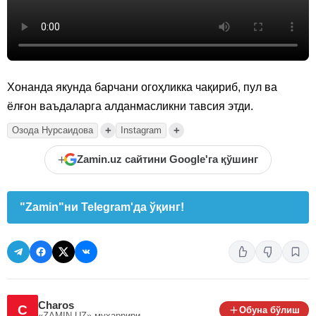
Хонанда якунда барчани огоҳликка чақириб, пул ва
ёлғон ваъдаларга алданмасликни тавсия этди.
+
+
Озода Нурсаидова
Instagram
+
Zamin.uz сайтини Google'га қўшинг
"Zamin"ни Telegram'да ўқинг!
Charos
C
Обуна бўлиш
«ZAMIN.UZ»
муҳаррири