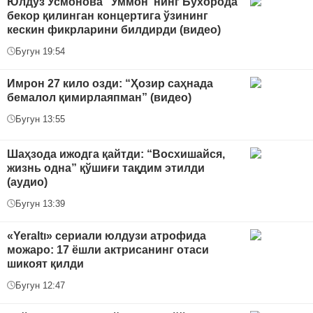
Юлдуз Усмонова “Уммон”нинг Бухорода
бекор қилинган концертига ўзининг
кескин фикрларини билдирди (видео)
Бугун 19:54
Имрон 27 кило озди: “Ҳозир саҳнада
бемалол қимирлаяпман” (видео)
Бугун 13:55
Шаҳзода ижодга қайтди: “Восхишайся,
жизнь одна” қўшиғи тақдим этилди
(аудио)
Бугун 13:39
«Yeraltı» сериали юлдузи атрофида
можаро: 17 ёшли актрисанинг отаси
шикоят қилди
Бугун 12:47