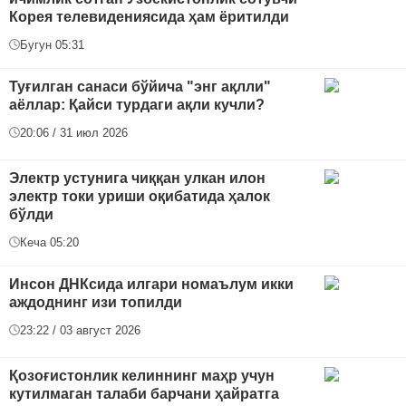
Корея телевидениясида ҳам ёритилди
Бугун 05:31
Туғилган санаси бўйича "энг ақлли"
аёллар: Қайси турдаги ақли кучли?
20:06 / 31 июл 2026
Электр устунига чиққан улкан илон
электр токи уриши оқибатида ҳалок
бўлди
Кеча 05:20
Инсон ДНКсида илгари номаълум икки
аждоднинг изи топилди
23:22 / 03 август 2026
Қозоғистонлик келиннинг маҳр учун
кутилмаган талаби барчани ҳайратга