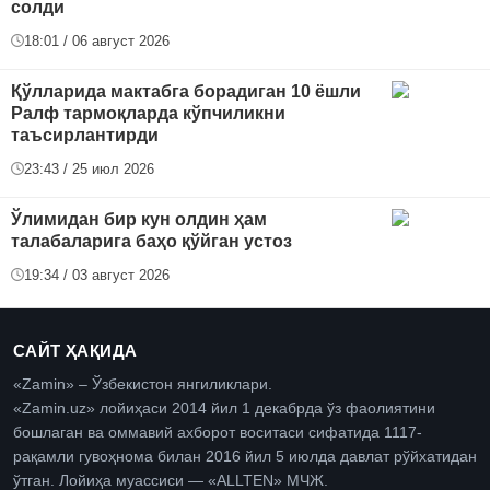
солди
18:01 / 06 август 2026
Қўлларида мактабга борадиган 10 ёшли
Ралф тармоқларда кўпчиликни
таъсирлантирди
23:43 / 25 июл 2026
Ўлимидан бир кун олдин ҳам
талабаларига баҳо қўйган устоз
19:34 / 03 август 2026
САЙТ ҲАҚИДА
«Zamin» – Ўзбекистон янгиликлари.
«Zamin.uz» лойиҳаси 2014 йил 1 декабрда ўз фаолиятини
бошлаган ва оммавий ахборот воситаси сифатида 1117-
рақамли гувоҳнома билан 2016 йил 5 июлда давлат рўйхатидан
ўтган. Лойиҳа муассиси — «ALLTEN» МЧЖ.