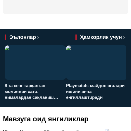
Эълонлар
Ҳамкорлик учун
8 та кенг тарқалган
Playmatch: майдон эгалари
P
молиявий хато:
ишини анча
у
нималардан сақланиш
енгиллаштиради
х
керак?
Мавзуга оид янгиликлар