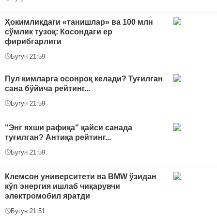
Ҳокимликдаги «танишлар» ва 100 млн
сўмлик тузоқ: Косондаги ер
фирибгарлиги
Бугун 21:59
Пул кимларга осонроқ келади? Туғилган
сана бўйича рейтинг...
Бугун 21:59
"Энг яхши рафиқа" қайси санада
туғилган? Антиқа рейтинг...
Бугун 21:59
Клемсон университети ва BMW ўзидан
кўп энергия ишлаб чиқарувчи
электромобил яратди
Бугун 21:51