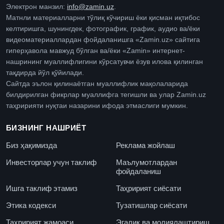
Электрон манзил:
info@zamin.uz
.
Матнли материалларни тўлиқ кўчириш ёки қисман иқтибос
келтиришга, шунингдек, фотографик, график, аудио ва/ёки
видеоматериаллардан фойдаланишга «Zamin.uz» сайтига
гиперҳавола мавжуд бўлган ва/ёки «Zamin» интернет-
нашрининг муаллифлигини кўрсатувчи ёзув илова қилинган
тақдирда йўл қўйилади.
Сайтда эълон қилинаётган муаллифлик мақолаларида
билдирилган фикрлар муаллифга тегишли ва улар Zamin.uz
таҳририяти нуқтаи назарини ифода этмаслиги мумкин.
БИЗНИНГ НАШРИЁТ
Биз ҳақимизда
Реклама жойлаш
Инвесторлар учун таклиф
Маълумотлардан
фойдаланиш
Ишга таклиф этамиз
Таҳририят сиёсати
Этика кодекси
Тузатишлар сиёсати
Таҳририят жамоаси
Эгалик ва молиялаштириш