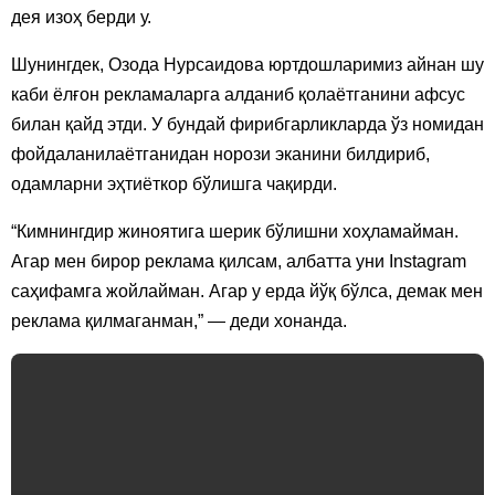
дея изоҳ берди у.
Шунингдек, Озода Нурсаидова юртдошларимиз айнан шу
каби ёлғон рекламаларга алданиб қолаётганини афсус
билан қайд этди. У бундай фирибгарликларда ўз номидан
фойдаланилаётганидан норози эканини билдириб,
одамларни эҳтиёткор бўлишга чақирди.
“Кимнингдир жиноятига шерик бўлишни хоҳламайман.
Агар мен бирор реклама қилсам, албатта уни Instagram
саҳифамга жойлайман. Агар у ерда йўқ бўлса, демак мен
реклама қилмаганман,” — деди хонанда.