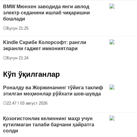
BMW Mюнхен заводида янги авлод
электр седанини ишлаб чиқаришни
бошлади
Бугун 21:25
Kindle Скрибе Колорсофт: рангли
экранли гаджет имкониятлари
Бугун 21:24
Кўп ўқилганлар
Роналду ва Жоржинанинг тўйига таклиф
этилган меҳмонлар рўйхати шов-шувда
22:47 / 03 август 2026
Қозоғистонлик келиннинг маҳр учун
кутилмаган талаби барчани ҳайратга
солди