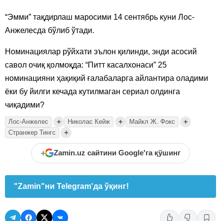
“Эмми” тақдирлаш маросими 14 сентябрь куни Лос-
Анжелесда бўлиб ўтади.
Номинациялар рўйхати эълон қилинди, энди асосий
савол очиқ қолмоқда: “Питт касалхонаси” 25
номинацияни ҳақиқий ғалабаларга айлантира оладими
ёки бу йилги кечада кутилмаган сериал олдинга
чиқадими?
+
+
+
Лос-Анжелес
Николас Кейж
Майкл Ж. Фокс
+
Странжер Тингс
+
Zamin.uz сайтини Google'га қўшинг
"Zamin"ни Telegram'да ўқинг!