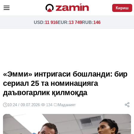
Кириш
USD
:
11 916
EUR
:
13 749
RUB
:
146
«Эмми» интригаси бошланди: бир
сериал 25 та номинацияга
даъвогарлик қилмоқда
10:24 / 09.07.2026
·
134
·
Маданият