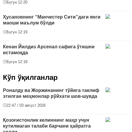
Бугун 12:20
Ҳусановнинг “Манчестер Сити”даги янги
маоши маълум бўлди
Бугун 12:19
Кенан Йилдиз Арсенал сафига ўтишни
истамоқда
Бугун 12:18
Кўп ўқилганлар
Роналду ва Жоржинанинг тўйига таклиф
этилган меҳмонлар рўйхати шов-шувда
22:47 / 03 август 2026
Қозоғистонлик келиннинг маҳр учун
кутилмаган талаби барчани ҳайратга
солди