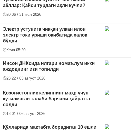
аёллар: Қайси турдаги ақли кучли?
20:06 / 31 июл 2026
Электр устунига чиққан улкан илон
электр токи уриши оқибатида ҳалок
бўлди
Кеча 05:20
Инсон ДНКсида илгари номаълум икки
аждоднинг изи топилди
23:22 / 03 август 2026
Қозоғистонлик келиннинг маҳр учун
кутилмаган талаби барчани ҳайратга
солди
18:01 / 06 август 2026
Қўлларида мактабга борадиган 10 ёшли