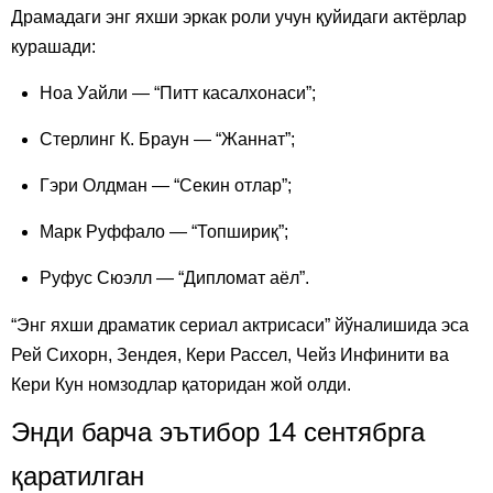
Драмадаги энг яхши эркак роли учун қуйидаги актёрлар
курашади:
Ноа Уайли — “Питт касалхонаси”;
Стерлинг К. Браун — “Жаннат”;
Гэри Олдман — “Секин отлар”;
Марк Руффало — “Топшириқ”;
Руфус Сюэлл — “Дипломат аёл”.
“Энг яхши драматик сериал актрисаси” йўналишида эса
Рей Сихорн, Зендея, Кери Рассел, Чейз Инфинити ва
Кери Кун номзодлар қаторидан жой олди.
Энди барча эътибор 14 сентябрга
қаратилган