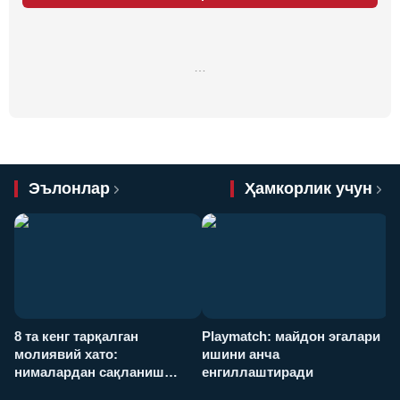
…
Эълонлар
Ҳамкорлик учун
8 та кенг тарқалган
Playmatch: майдон эгалари
P
молиявий хато:
ишини анча
у
нималардан сақланиш
енгиллаштиради
х
керак?