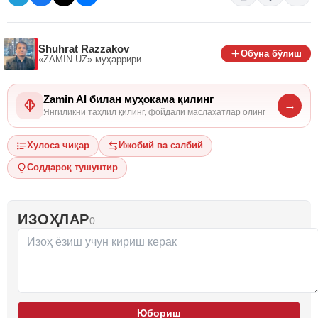
Shuhrat Razzakov
Обуна бўлиш
«ZAMIN.UZ»
муҳаррири
Zamin AI билан муҳокама қилинг
→
Янгиликни таҳлил қилинг, фойдали маслаҳатлар олинг
Хулоса чиқар
Ижобий ва салбий
Соддароқ тушунтир
ИЗОҲЛАР
0
Юбориш