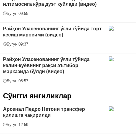
илтимосига кўра дуэт куйлади (видео)
Бугун 09:55
Райҳон Уласенованинг ўғли тўйида торт
кесиш маросими (видео)
Бугун 09:37
Райҳон Уласенованинг ўғли тўйида
келин-куёвнинг рақси эътибор
марказида бўлди (видео)
Бугун 08:57
Сўнгги янгиликлар
Арсенал Педро Нетони трансфер
қилишга чақирилди
Бугун 12:59