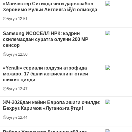
«Манчестер Сити»да янги дарвозабон:
Херонимо Рульи Англияга йўл олмоқда
Бугун 12:51
Samsung ИСОСEЛЛ HPК: кадрни
скилемасдан суратга олувчи 200 MP
сенсор
Бугун 12:50
«Yeraltı» сериали юлдузи атрофида
можаро: 17 ёшли актрисанинг отаси
шикоят қилди
Бугун 12:47
ЖЧ-2026дан кейин Европа эшиги очилди:
Беҳруз Каримов «Лугано»га ўтди!
Бугун 12:44