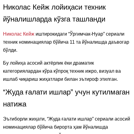
Николас Кейж лойиҳаси техник
йўналишларда кўзга ташланди
Николас Кейж
иштирокидаги “Ўргимчак-Нуар” сериали
техник номинациялар бўйича 11 та йўналишда даъвогар
бўлди.
Бу лойиҳа асосий актёрлик ёки драматик
категориялардан кўра кўпроқ техник ижро, визуал ва
ишлаб чиқариш жиҳатлари билан эътироф этилган.
“Жуда ғалати ишлар” учун кутилмаган
натижа
Эътиборли жиҳати, “Жуда ғалати ишлар” сериали асосий
номинациялар бўйича бирорта ҳам йўналишда