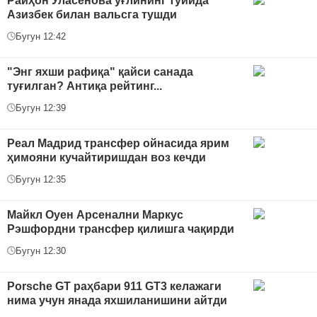
Райҳон Уласенова ўғлининг тўйида
Азизбек билан вальсга тушди
Бугун 12:42
"Энг яхши рафиқа" қайси санада
туғилган? Антиқа рейтинг...
Бугун 12:39
Реал Мадрид трансфер ойнасида ярим
ҳимояни кучайтиришдан воз кечди
Бугун 12:35
Майкл Оуен Арсенални Маркус
Рэшфордни трансфер қилишга чақирди
Бугун 12:30
Porsche GT раҳбари 911 GT3 келажаги
нима учун янада яхшиланишини айтди