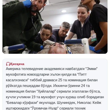
Қисқача
Америка телевидение академияси навбатдаги “Эмми”
мукофотига номзодларни эълон қилди ва “Питт
касалхонаси” тиббий драмаси 25 та номинация билан
рўйхатда пешқадам бўлди. Иккинчи ўринни 24 та
номинация билан “Ҳийлалар” сериали эгаллаган бўлса,
кучли учликни 19 та мукофот учун кураш олиб борадиган
“Бевалар кўрфази” якунлади. Шунингдек, Николас Кейж
иштирокидаги “Ўргимчак-Нуар” сериали техник