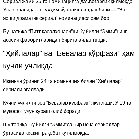
Сериал жами 25 та номинацияга даъвогарлик қилмоқда.
Улар орасида энг муҳим йўналишлардан бири — “Энг
яхши драматик сериал” номинацияси ҳам бор.
Бу натижа “Питт касалхонаси”ни бу йилги “Эмми”нинг
асосий фаворитларидан бирига айлантирди.
“Ҳийлалар” ва “Бевалар кўрфази” ҳам
кучли учликда
Иккинчи ўринни 24 та номинация билан “Ҳийлалар”
сериали эгаллади.
Кучли учликни эса “Бевалар кўрфази” якунлади. У 19 та
мукофот учун кураш олиб боради.
Шу тариқа, бу йилги “Эмми”да бир неча сериаллар
ўртасида кескин рақобат кутилмоқда.