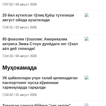
07:02 / 04 август 2026
20 йил кутилган тўлиқ Қуёш тутилиши
август ойида кузатилади
18:31 / 03 август 2026
95 фоизлик гўзаллик: Америкалик
актриса Эмма Стоун дунёдаги энг гўзал
аёл деб топилди!
14:16 / 04 август 2026
Муҳокамада
Уй ҳайвонлари учун талаб қилинадиган
паспортнинг нусха кўриниши
тармоқларда тарқалди
19:42 / 01 август 2026
Туғилган санаси бўйича "энг ақлли"