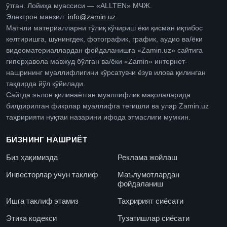
ўтган. Лойиҳа муассиси — «ALLTEN» МЧЖ.
Электрон манзил:
info@zamin.uz
.
Матнли материалларни тўлиқ кўчириш ёки қисман иқтибос
келтиришга, шунингдек, фотографик, график, аудио ва/ёки
видеоматериаллардан фойдаланишга «Zamin.uz» сайтига
гиперҳавола мавжуд бўлган ва/ёки «Zamin» интернет-
нашрининг муаллифлигини кўрсатувчи ёзув илова қилинган
тақдирда йўл қўйилади.
Сайтда эълон қилинаётган муаллифлик мақолаларида
билдирилган фикрлар муаллифга тегишли ва улар Zamin.uz
таҳририяти нуқтаи назарини ифода этмаслиги мумкин.
БИЗНИНГ НАШРИЁТ
Биз ҳақимизда
Реклама жойлаш
Инвесторлар учун таклиф
Маълумотлардан
фойдаланиш
Ишга таклиф этамиз
Таҳририят сиёсати
Этика кодекси
Тузатишлар сиёсати