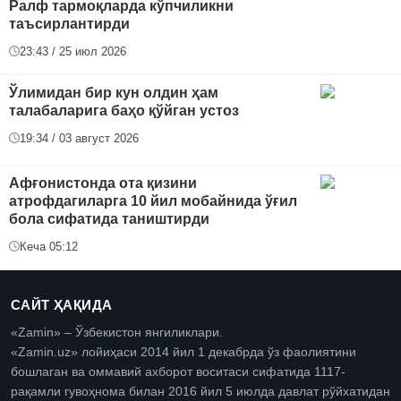
Ралф тармоқларда кўпчиликни
таъсирлантирди
23:43 / 25 июл 2026
Ўлимидан бир кун олдин ҳам
талабаларига баҳо қўйган устоз
19:34 / 03 август 2026
Афғонистонда ота қизини
атрофдагиларга 10 йил мобайнида ўғил
бола сифатида таништирди
Кеча 05:12
САЙТ ҲАҚИДА
«Zamin» – Ўзбекистон янгиликлари.
«Zamin.uz» лойиҳаси 2014 йил 1 декабрда ўз фаолиятини
бошлаган ва оммавий ахборот воситаси сифатида 1117-
рақамли гувоҳнома билан 2016 йил 5 июлда давлат рўйхатидан