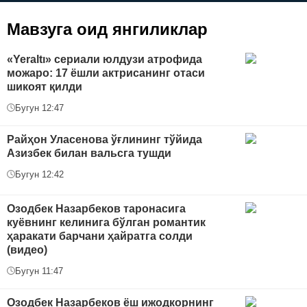
Мавзуга оид янгиликлар
«Yeraltı» сериали юлдузи атрофида
можаро: 17 ёшли актрисанинг отаси
шикоят қилди
Бугун 12:47
Райҳон Уласенова ўғлининг тўйида
Азизбек билан вальсга тушди
Бугун 12:42
Озодбек Назарбеков таронасига
куёвнинг келинига бўлган романтик
ҳаракати барчани ҳайратга солди
(видео)
Бугун 11:47
Озодбек Назарбеков ёш ижодкорнинг