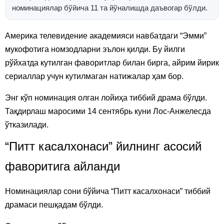
номинациялар бўйича 11 та йўналишда даъвогар бўлди.
Америка телевидение академияси навбатдаги “Эмми”
мукофотига номзодларни эълон қилди. Бу йилги
рўйхатда кутилган фаворитлар билан бирга, айрим йирик
сериаллар учун кутилмаган натижалар ҳам бор.
Энг кўп номинация олган лойиҳа тиббий драма бўлди.
Тақдирлаш маросими 14 сентябрь куни Лос-Анжелесда
ўтказилади.
“Питт касалхонаси” йилнинг асосий
фаворитига айланди
Номинациялар сони бўйича “Питт касалхонаси” тиббий
драмаси пешқадам бўлди.