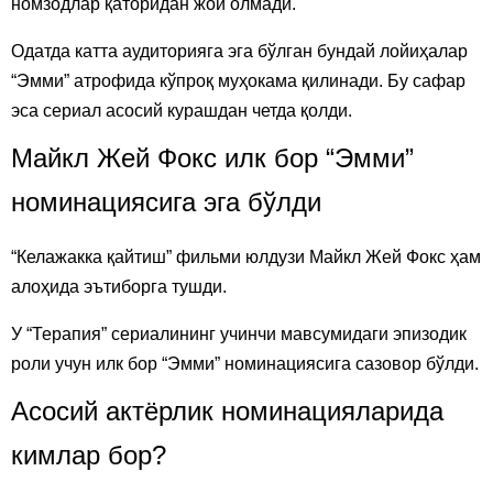
номзодлар қаторидан жой олмади.
Одатда катта аудиторияга эга бўлган бундай лойиҳалар
“Эмми” атрофида кўпроқ муҳокама қилинади. Бу сафар
эса сериал асосий курашдан четда қолди.
Майкл Жей Фокс илк бор “Эмми”
номинациясига эга бўлди
“Келажакка қайтиш” фильми юлдузи Майкл Жей Фокс ҳам
алоҳида эътиборга тушди.
У “Терапия” сериалининг учинчи мавсумидаги эпизодик
роли учун илк бор “Эмми” номинациясига сазовор бўлди.
Асосий актёрлик номинацияларида
кимлар бор?