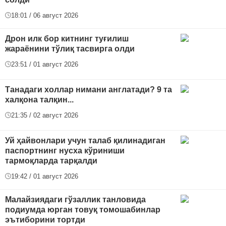
18:01 / 06 август 2026
Дрон илк бор китнинг туғилиш
жараёнини тўлиқ тасвирга олди
23:51 / 01 август 2026
Танадаги холлар нимани англатади? 9 та
халқона талқин...
21:35 / 02 август 2026
Уй ҳайвонлари учун талаб қилинадиган
паспортнинг нусха кўриниши
тармоқларда тарқалди
19:42 / 01 август 2026
Малайзиядаги гўзаллик танловида
подиумда юрган товуқ томошабинлар
эътиборини тортди