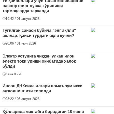
Уй ҳайвонлари учун талаб қилинадиган
паспортнинг нусха кўриниши
тармоқларда тарқалди
19:42 / 01 август 2026
Туғилган санаси бўйича "энг ақлли"
аёллар: Қайси турдаги ақли кучли?
20:06 / 31 июл 2026
Электр устунига чиққан улкан илон
электр токи уриши оқибатида ҳалок
бўлди
Кеча 05:20
Инсон ДНКсида илгари номаълум икки
аждоднинг изи топилди
23:22 / 03 август 2026
Қўлларида мактабга борадиган 10 ёшли