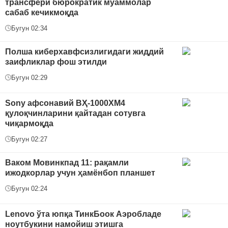
трансфери бюрократик муаммолар
сабаб кечикмоқда
Бугун 02:34
Полша киберхавфсизлигидаги жиддий
заифликлар фош этилди
Бугун 02:29
Sony афсонавий ВҲ-1000XM4
қулоқчинларини қайтадан сотувга
чиқармоқда
Бугун 02:27
Ваком Мовинкпад 11: рақамли
ижодкорлар учун ҳамёнбоп планшет
Бугун 02:24
Lenovo ўта юпқа ТинкБоок Аэробладе
ноутбукини намойиш этишга