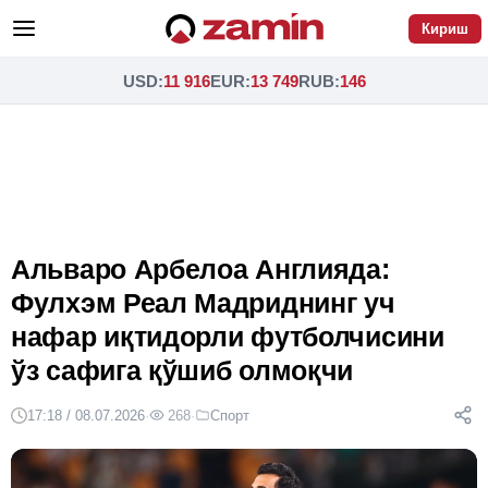
Кириш
USD
:
11 916
EUR
:
13 749
RUB
:
146
Альваро Арбелоа Англияда:
Фулхэм Реал Мадриднинг уч
нафар иқтидорли футболчисини
ўз сафига қўшиб олмоқчи
17:18 / 08.07.2026
·
268
·
Спорт