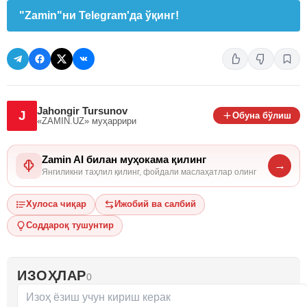
"Zamin"ни Telegram'да ўқинг!
Jahongir Tursunov
J
Обуна бўлиш
«ZAMIN.UZ»
муҳаррири
Zamin AI билан муҳокама қилинг
→
Янгиликни таҳлил қилинг, фойдали маслаҳатлар олинг
Хулоса чиқар
Ижобий ва салбий
Соддароқ тушунтир
ИЗОҲЛАР
0