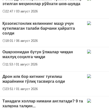
этилган меҳмонлар рўйхати шов-шувда
22:47 / 03 август 2026
Қозоғистонлик келиннинг маҳр учун
кутилмаган талаби барчани ҳайратга
солди
18:01 / 06 август 2026
Ошқозонидан бутун ўлжалар чиққан
махлуқ соҳилга чиқди
11:53 / 01 август 2026
Дрон илк бор китнинг туғилиш
жараёнини тўлиқ тасвирга олди
23:51 / 01 август 2026
Танадаги холлар нимани англатади? 9 та
халқона талқин...