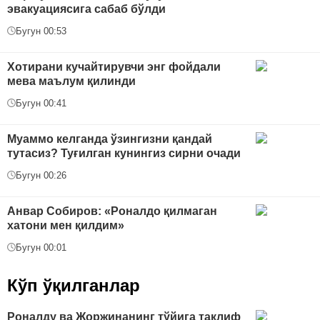
эвакуациясига сабаб бўлди
Бугун 00:53
Хотирани кучайтирувчи энг фойдали
мева маълум қилинди
Бугун 00:41
Муаммо келганда ўзингизни қандай
тутасиз? Туғилган кунингиз сирни очади
Бугун 00:26
Анвар Собиров: «Роналдо қилмаган
хатони мен қилдим»
Бугун 00:01
Кўп ўқилганлар
Роналду ва Жоржинанинг тўйига таклиф