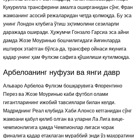
Кукурелла трансферини амалга оширганидан сўнг, Фран
жамоанинг асосий режаларидан четда қолмоқда. Бу эса
унинг Лондон клубига ўтиш эҳтимолини сезиларли
даражада оширади. Ҳужумчи Гонзало Гарсиа эса айни
дамда Жозе Моуринью бошчилигидаги йиғинларда
иштирок этаётган бўлса-да, трансфер ойнаси якунига
қадар унинг ҳам Фулхэм сафига қўшилиши кутилмоқда.
Арбелоанинг нуфузи ва янги давр
Альваро Арбелоа Фулхэм бошқарувига Флорентино
Перез ва Жозе Моуринью каби футбол олами
гигантларининг ижобий тавсиялари билан келди.
Мадриднинг Реал клубида Хаби Алонсо кетганидан сўнг
жамоани қабул қилиб олган ва уларни Ла Лига вице-
чемпионлигига ҳамда Чемпионлар лигаси чорак
финалига қадар етаклаган мураббий энди ўз маҳоратини