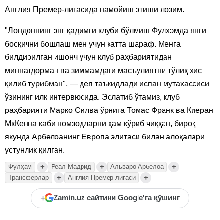
Англия Премер-лигасида намойиш этиши лозим.
"Лондоннинг энг қадимги клуби бўлмиш Фулхэмда янги
босқични бошлаш мен учун катта шараф. Менга
билдирилган ишонч учун клуб раҳбариятидан
миннатдорман ва зиммамдаги масъулиятни тўлиқ ҳис
қилиб турибман", — дея таъкидлади испан мутахассиси
ўзининг илк интервюсида. Эслатиб ўтамиз, клуб
раҳбарияти Марко Силва ўрнига Томас Франк ва Киеран
МкКенна каби номзодларни ҳам кўриб чиққан, бироқ
якунда Арбелоанинг Европа элитаси билан алоқалари
устунлик қилган.
+
+
+
Фулҳам
Реал Мадрид
Альваро Арбелоа
+
+
Трансферлар
Англия Премер-лигаси
+
Zamin.uz сайтини Google'га қўшинг