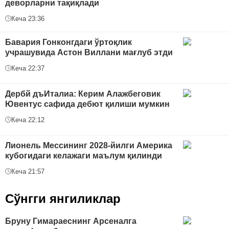
деворларни тақиқлади
Кеча 23:36
Бавария Гонконгдаги ўртоқлик
учрашувида Астон Виллани мағлуб этди
Кеча 22:37
Дербй дъИталиа: Керим Алажбеговик
Ювентус сафида дебют қилиши мумкин
Кеча 22:12
Лионель Мессининг 2028-йилги Америка
кубогидаги келажаги маълум қилинди
Кеча 21:57
Сўнгги янгиликлар
Бруну Гимараеснинг Арсеналга