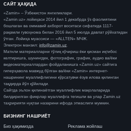
САЙТ ҲАҚИДА
«Zamin» – Ўзбекистон янгиликлари.
«Zamin.uz» лойиҳаси 2014 йил 1 декабрда ўз фаолиятини
бошлаган ва оммавий ахборот воситаси сифатида 1117-
рақамли гувоҳнома билан 2016 йил 5 июлда давлат рўйхатидан
ўтган. Лойиҳа муассиси — «ALLTEN» МЧЖ.
Электрон манзил:
info@zamin.uz
.
Матнли материалларни тўлиқ кўчириш ёки қисман иқтибос
келтиришга, шунингдек, фотографик, график, аудио ва/ёки
видеоматериаллардан фойдаланишга «Zamin.uz» сайтига
гиперҳавола мавжуд бўлган ва/ёки «Zamin» интернет-
нашрининг муаллифлигини кўрсатувчи ёзув илова қилинган
тақдирда йўл қўйилади.
Сайтда эълон қилинаётган муаллифлик мақолаларида
билдирилган фикрлар муаллифга тегишли ва улар Zamin.uz
таҳририяти нуқтаи назарини ифода этмаслиги мумкин.
БИЗНИНГ НАШРИЁТ
Биз ҳақимизда
Реклама жойлаш