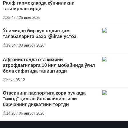
Ралф тармоқларда кўпчиликни
таъсирлантирди
23:43 / 25 июл 2026
Ўлимидан бир кун олдин ҳам
талабаларига баҳо қўйган устоз
19:34 / 03 август 2026
Афғонистонда ота қизини
атрофдагиларга 10 йил мобайнида ўғил
бола сифатида таништирди
Кеча 05:12
Отасининг паспортига қора ручкада
“ижод” қилган болакайнинг иши
барчанинг диққатини тортди
14:20 / 06 август 2026