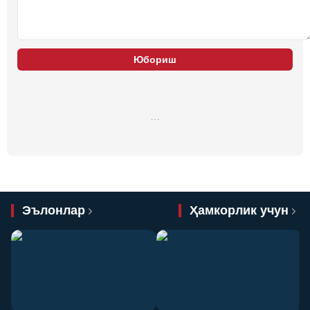
Юбориш
…
Эълонлар
Ҳамкорлик учун