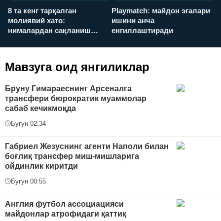
8 та кенг тарқалган
Playmatch: майдон эгалари
P
молиявий хато:
ишини анча
у
нималардан сақланиш
енгиллаштиради
х
керак?
Мавзуга оид янгиликлар
Бруну Гимараеснинг Арсеналга
трансфери бюрократик муаммолар
сабаб кечикмоқда
Бугун 02:34
Габриел Жезуснинг агенти Наполи билан
боғлиқ трансфер миш-мишларига
ойдинлик киритди
Бугун 00:55
Англия футбол ассоциацияси
майдонлар атрофидаги қаттиқ