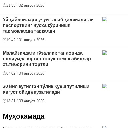
21:35 / 02 август 2026
Уй ҳайвонлари учун талаб қилинадиган
паспортнинг нусха кўриниши
тармоқларда тарқалди
19:42 / 01 август 2026
Малайзиядаги гўзаллик танловида
подиумда юрган товуқ томошабинлар
эътиборини тортди
07:02 / 04 август 2026
20 йил кутилган тўлиқ Қуёш тутилиши
август ойида кузатилади
18:31 / 03 август 2026
Муҳокамада