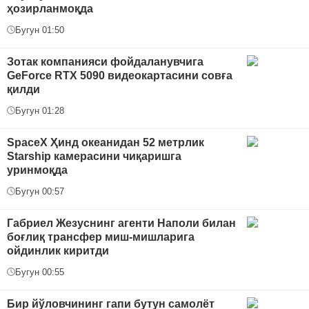
ҳозирланмоқда
Бугун 01:50
Зотак компанияси фойдаланувчига
GeForce RTX 5090 видеокартасини совға
қилди
Бугун 01:28
SpaceX Ҳинд океанидан 52 метрлик
Starship камерасини чиқаришга
уринмоқда
Бугун 00:57
Габриел Жезуснинг агенти Наполи билан
боғлиқ трансфер миш-мишларига
ойдинлик киритди
Бугун 00:55
Бир йўловчининг гапи бутун самолёт