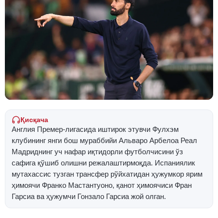
Қисқача
Англия Премер-лигасида иштирок этувчи Фулхэм
клубининг янги бош мураббийи Альваро Арбелоа Реал
Мадриднинг уч нафар иқтидорли футболчисини ўз
сафига қўшиб олишни режалаштирмоқда. Испаниялик
мутахассис тузган трансфер рўйхатидан ҳужумкор ярим
ҳимоячи Франко Мастантуоно, қанот ҳимоячиси Фран
Гарсиа ва ҳужумчи Гонзало Гарсиа жой олган.