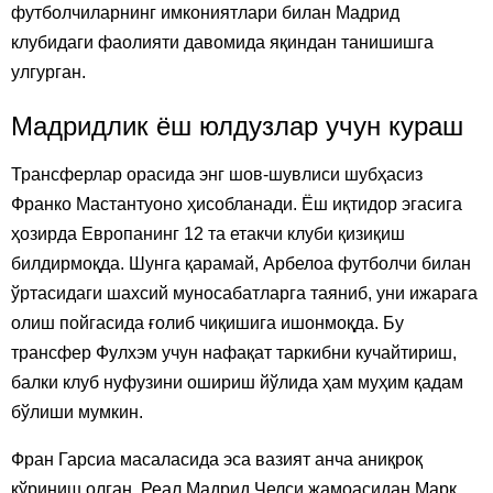
футболчиларнинг имкониятлари билан Мадрид
клубидаги фаолияти давомида яқиндан танишишга
улгурган.
Мадридлик ёш юлдузлар учун кураш
Трансферлар орасида энг шов-шувлиси шубҳасиз
Франко Мастантуоно ҳисобланади. Ёш иқтидор эгасига
ҳозирда Европанинг 12 та етакчи клуби қизиқиш
билдирмоқда. Шунга қарамай, Арбелоа футболчи билан
ўртасидаги шахсий муносабатларга таяниб, уни ижарага
олиш пойгасида ғолиб чиқишига ишонмоқда. Бу
трансфер Фулхэм учун нафақат таркибни кучайтириш,
балки клуб нуфузини ошириш йўлида ҳам муҳим қадам
бўлиши мумкин.
Фран Гарсиа масаласида эса вазият анча аниқроқ
кўриниш олган. Реал Мадрид Челси жамоасидан Марк