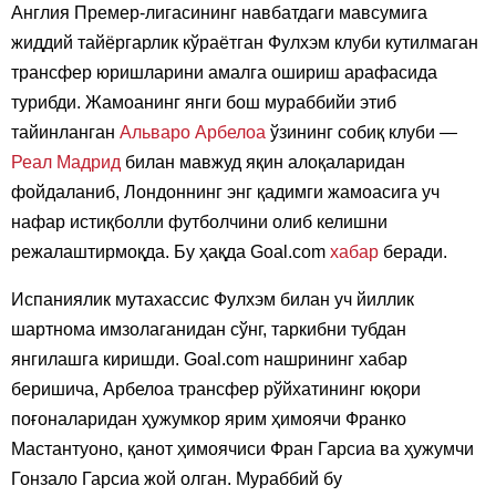
Англия Премер-лигасининг навбатдаги мавсумига
жиддий тайёргарлик кўраётган Фулхэм клуби кутилмаган
трансфер юришларини амалга ошириш арафасида
турибди. Жамоанинг янги бош мураббийи этиб
тайинланган
Альваро Арбелоа
ўзининг собиқ клуби —
Реал Мадрид
билан мавжуд яқин алоқаларидан
фойдаланиб, Лондоннинг энг қадимги жамоасига уч
нафар истиқболли футболчини олиб келишни
режалаштирмоқда. Бу ҳақда Goal.com
хабар
беради.
Испаниялик мутахассис Фулхэм билан уч йиллик
шартнома имзолаганидан сўнг, таркибни тубдан
янгилашга киришди. Goal.com нашрининг хабар
беришича, Арбелоа трансфер рўйхатининг юқори
поғоналаридан ҳужумкор ярим ҳимоячи Франко
Мастантуоно, қанот ҳимоячиси Фран Гарсиа ва ҳужумчи
Гонзало Гарсиа жой олган. Мураббий бу