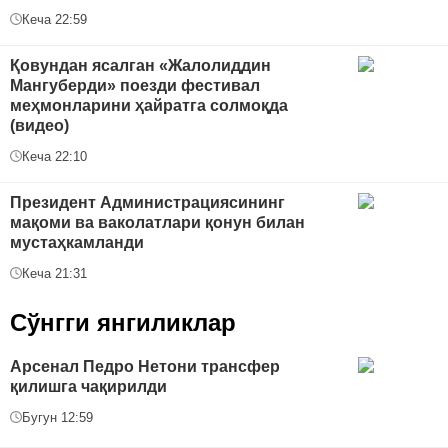
Кеча 22:59
Қовундан ясалган «Жалолиддин
Мангуберди» поезди фестивал
меҳмонларини ҳайратга солмоқда
(видео)
Кеча 22:10
Президент Администрациясининг
мақоми ва ваколатлари қонун билан
мустаҳкамланди
Кеча 21:31
Сўнгги янгиликлар
Арсенал Педро Нетони трансфер
қилишга чақирилди
Бугун 12:59