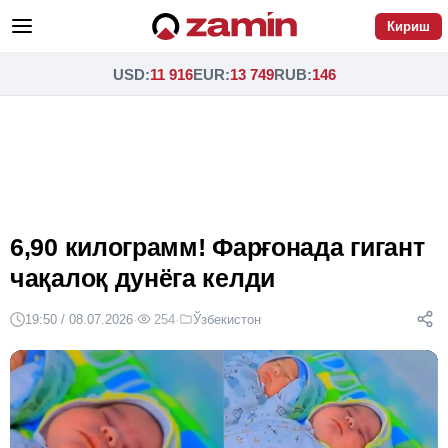
Кириш
USD
:
11 916
EUR
:
13 749
RUB
:
146
6,90 килограмм! Фарғонада гигант
чақалоқ дунёга келди
19:50 / 08.07.2026
·
254
·
Ўзбекистон