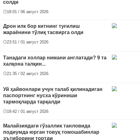
солди
18:01 / 06 август 2026
Дрон илк бор китнинг туғилиш
жараёнини тўлиқ тасвирга олди
23:51 / 01 август 2026
Танадаги холлар нимани англатади? 9 та
халқона талқин...
21:35 / 02 август 2026
Уй ҳайвонлари учун талаб қилинадиган
паспортнинг нусха кўриниши
тармоқларда тарқалди
19:42 / 01 август 2026
Малайзиядаги гўзаллик танловида
подиумда юрган товуқ томошабинлар
эътиборини тортди