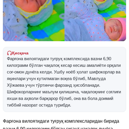
Қисқача
Фарғона вилоятидаги туғруқ комплексида вазни 6,90
килограмм бўлган чақалоқ кесар кесиш амалиёти орқали
соғ-омон дунёга келди. Ушбу ноёб ҳолат шифокорлар ва
яқинлари учун кутилмаган воқеа бўлиб, Мавлуда
Хўжаева учун тўртинчи фарзанд ҳисобланади.
Шифокорларнинг маълум қилишича, чақалоқнинг соғлиғи
яхши ва аҳволи барқарор бўлиб, она ва бола доимий
тиббий назорат остида турибди.
Фарғона вилоятидаги туғруқ комплексларидан бирида
вазни 6,90 килограмм бўлган гигант чақалоқ дунёга