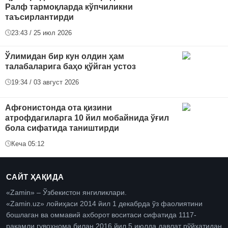
Ралф тармоқларда кўпчиликни
таъсирлантирди
23:43 / 25 июл 2026
Ўлимидан бир кун олдин ҳам
талабаларига баҳо қўйган устоз
19:34 / 03 август 2026
Афғонистонда ота қизини
атрофдагиларга 10 йил мобайнида ўғил
бола сифатида таништирди
Кеча 05:12
САЙТ ҲАҚИДА
«Zamin» – Ўзбекистон янгиликлари.
«Zamin.uz» лойиҳаси 2014 йил 1 декабрда ўз фаолиятини
бошлаган ва оммавий ахборот воситаси сифатида 1117-
рақамли гувоҳнома билан 2016 йил 5 июлда давлат рўйхатидан