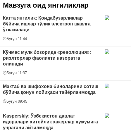
Мавзуга оид янгиликлар
Катта янгилик: Қоидабузарликлар
бўйича ишлар тўлиқ электрон шаклга
ўтказилади
Бугун 11:44
Кўчмас мулк бозорида «революция»:
риэлторлар фаолияти назоратга
олинади
Бугун 11:37
Мактаб ва шифохона биноларини сотиш
бўйича қонун лойиҳаси тайёрланмоқда
Бугун 09:45
Kasperskiy: Ўзбекистон давлат
идоралари хитойлик хакерлар ҳужумига
учрагани айтилмоқда