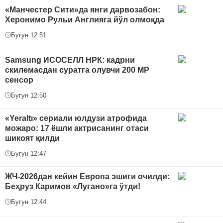
«Манчестер Сити»да янги дарвозабон:
Херонимо Рульи Англияга йўл олмоқда
Бугун 12:51
Samsung ИСОСEЛЛ HPК: кадрни
скилемасдан суратга олувчи 200 MP
сенсор
Бугун 12:50
«Yeraltı» сериали юлдузи атрофида
можаро: 17 ёшли актрисанинг отаси
шикоят қилди
Бугун 12:47
ЖЧ-2026дан кейин Европа эшиги очилди:
Беҳруз Каримов «Лугано»га ўтди!
Бугун 12:44