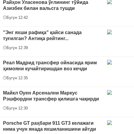
Райҳон Уласенова ўғлининг тўйида
Азизбек билан вальсга тушди
Бугун 12:42
"Энг яхши рафиқа" қайси санада
туғилган? Антиқа рейтинг...
Бугун 12:39
Реал Мадрид трансфер ойнасида ярим
ҳимояни кучайтиришдан воз кечди
Бугун 12:35
Майкл Оуен Арсенални Маркус
Рэшфордни трансфер қилишга чақирди
Бугун 12:30
Porsche GT раҳбари 911 GT3 келажаги
нима учун янада яхшиланишини айтди