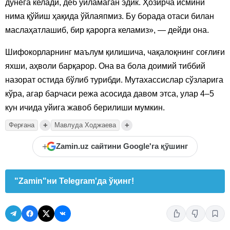
дунёга келади, деб ўйламаган эдик. Ҳозирча исмини
нима қўйиш ҳақида ўйлаяпмиз. Бу борада отаси билан
маслаҳатлашиб, бир қарорга келамиз», — дейди она.
Шифокорларнинг маълум қилишича, чақалоқнинг соғлиғи
яхши, аҳволи барқарор. Она ва бола доимий тиббий
назорат остида бўлиб турибди. Мутахассислар сўзларига
кўра, агар барчаси режа асосида давом этса, улар 4–5
кун ичида уйига жавоб берилиши мумкин.
+
+
Ферғана
Мавлуда Ходжаева
+
Zamin.uz сайтини Google'га қўшинг
"Zamin"ни Telegram'да ўқинг!