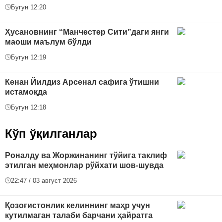
Бугун 12:20
Ҳусановнинг “Манчестер Сити”даги янги
маоши маълум бўлди
Бугун 12:19
Кенан Йилдиз Арсенал сафига ўтишни
истамоқда
Бугун 12:18
Кўп ўқилганлар
Роналду ва Жоржинанинг тўйига таклиф
этилган меҳмонлар рўйхати шов-шувда
22:47 / 03 август 2026
Қозоғистонлик келиннинг маҳр учун
кутилмаган талаби барчани ҳайратга