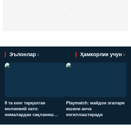
…
Эълонлар
Ҳамкорлик учун
8 та кенг тарқалган
Playmatch: майдон эгалари
P
молиявий хато:
ишини анча
у
нималардан сақланиш
енгиллаштиради
х
керак?