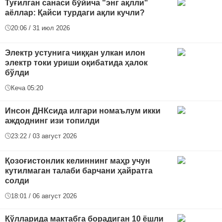
Туғилган санаси бўйича "энг ақлли"
аёллар: Қайси турдаги ақли кучли?
20:06 / 31 июл 2026
Электр устунига чиққан улкан илон
электр токи уриши оқибатида ҳалок
бўлди
Кеча 05:20
Инсон ДНКсида илгари номаълум икки
аждоднинг изи топилди
23:22 / 03 август 2026
Қозоғистонлик келиннинг маҳр учун
кутилмаган талаби барчани ҳайратга
солди
18:01 / 06 август 2026
Қўлларида мактабга борадиган 10 ёшли