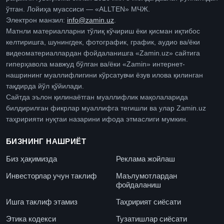
ўтган. Лойиҳа муассиси — «ALLTEN» МЧЖ.
Электрон манзил:
info@zamin.uz
.
Матнли материалларни тўлиқ кўчириш ёки қисман иқтибос
келтиришга, шунингдек, фотографик, график, аудио ва/ёки
видеоматериаллардан фойдаланишга «Zamin.uz» сайтига
гиперҳавола мавжуд бўлган ва/ёки «Zamin» интернет-
нашрининг муаллифлигини кўрсатувчи ёзув илова қилинган
тақдирда йўл қўйилади.
Сайтда эълон қилинаётган муаллифлик мақолаларида
билдирилган фикрлар муаллифга тегишли ва улар Zamin.uz
таҳририяти нуқтаи назарини ифода этмаслиги мумкин.
БИЗНИНГ НАШРИЁТ
Биз ҳақимизда
Реклама жойлаш
Инвесторлар учун таклиф
Маълумотлардан
фойдаланиш
Ишга таклиф этамиз
Таҳририят сиёсати
Этика кодекси
Тузатишлар сиёсати