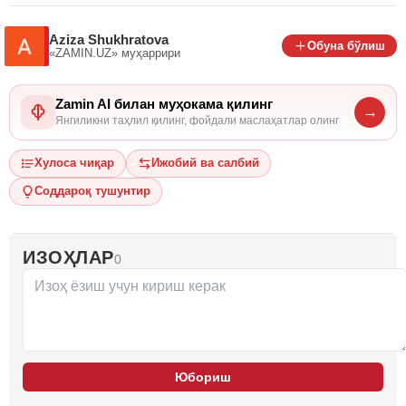
Aziza Shukhratova
Обуна бўлиш
«ZAMIN.UZ»
муҳаррири
Zamin AI билан муҳокама қилинг
→
Янгиликни таҳлил қилинг, фойдали маслаҳатлар олинг
Хулоса чиқар
Ижобий ва салбий
Соддароқ тушунтир
ИЗОҲЛАР
0
Юбориш