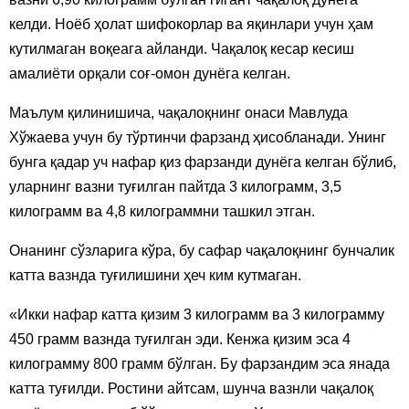
келди. Ноёб ҳолат шифокорлар ва яқинлари учун ҳам
кутилмаган воқеага айланди. Чақалоқ кесар кесиш
амалиёти орқали соғ-омон дунёга келган.
Маълум қилинишича, чақалоқнинг онаси Мавлуда
Хўжаева учун бу тўртинчи фарзанд ҳисобланади. Унинг
бунга қадар уч нафар қиз фарзанди дунёга келган бўлиб,
уларнинг вазни туғилган пайтда 3 килограмм, 3,5
килограмм ва 4,8 килограммни ташкил этган.
Онанинг сўзларига кўра, бу сафар чақалоқнинг бунчалик
катта вазнда туғилишини ҳеч ким кутмаган.
«Икки нафар катта қизим 3 килограмм ва 3 килограмму
450 грамм вазнда туғилган эди. Кенжа қизим эса 4
килограмму 800 грамм бўлган. Бу фарзандим эса янада
катта туғилди. Ростини айтсам, шунча вазнли чақалоқ