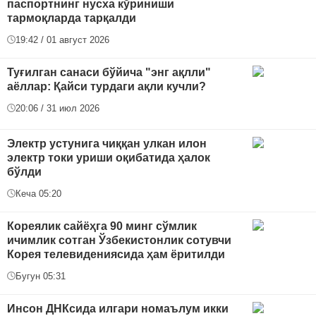
паспортнинг нусха кўриниши
тармоқларда тарқалди
19:42 / 01 август 2026
Туғилган санаси бўйича "энг ақлли"
аёллар: Қайси турдаги ақли кучли?
20:06 / 31 июл 2026
Электр устунига чиққан улкан илон
электр токи уриши оқибатида ҳалок
бўлди
Кеча 05:20
Кореялик сайёҳга 90 минг сўмлик
ичимлик сотган Ўзбекистонлик сотувчи
Корея телевидениясида ҳам ёритилди
Бугун 05:31
Инсон ДНКсида илгари номаълум икки