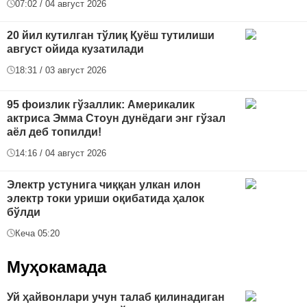
07:02 / 04 август 2026
20 йил кутилган тўлиқ Қуёш тутилиши
август ойида кузатилади
18:31 / 03 август 2026
95 фоизлик гўзаллик: Америкалик
актриса Эмма Стоун дунёдаги энг гўзал
аёл деб топилди!
14:16 / 04 август 2026
Электр устунига чиққан улкан илон
электр токи уриши оқибатида ҳалок
бўлди
Кеча 05:20
Муҳокамада
Уй ҳайвонлари учун талаб қилинадиган