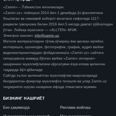
«Zamin» – Ўзбекистон янгиликлари.
«Zamin.uz» лойиҳаси 2014 йил 1 декабрда ўз фаолиятини
бошлаган ва оммавий ахборот воситаси сифатида 1117-
рақамли гувоҳнома билан 2016 йил 5 июлда давлат рўйхатидан
ўтган. Лойиҳа муассиси — «ALLTEN» МЧЖ.
Электрон манзил:
info@zamin.uz
.
Матнли материалларни тўлиқ кўчириш ёки қисман иқтибос
келтиришга, шунингдек, фотографик, график, аудио ва/ёки
видеоматериаллардан фойдаланишга «Zamin.uz» сайтига
гиперҳавола мавжуд бўлган ва/ёки «Zamin» интернет-
нашрининг муаллифлигини кўрсатувчи ёзув илова қилинган
тақдирда йўл қўйилади.
Сайтда эълон қилинаётган муаллифлик мақолаларида
билдирилган фикрлар муаллифга тегишли ва улар Zamin.uz
таҳририяти нуқтаи назарини ифода этмаслиги мумкин.
БИЗНИНГ НАШРИЁТ
Биз ҳақимизда
Реклама жойлаш