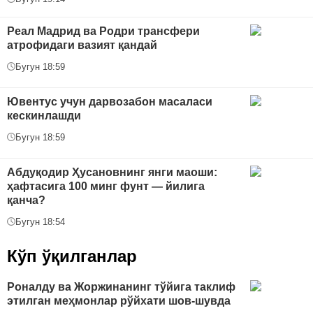
Реал Мадрид ва Родри трансфери
атрофидаги вазият қандай
Бугун 18:59
Ювентус учун дарвозабон масаласи
кескинлашди
Бугун 18:59
Абдуқодир Ҳусановнинг янги маоши:
ҳафтасига 100 минг фунт — йилига
қанча?
Бугун 18:54
Кўп ўқилганлар
Роналду ва Жоржинанинг тўйига таклиф
этилган меҳмонлар рўйхати шов-шувда