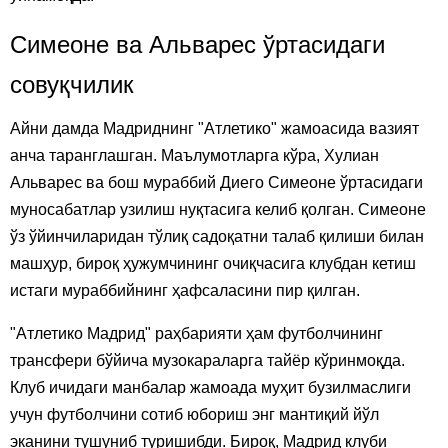
Симеоне ва Альварес ўртасидаги
совуқчилик
Айни дамда Мадриднинг "Атлетико" жамоасида вазият
анча таранглашган. Маълумотларга кўра, Хулиан
Альварес ва бош мураббий Диего Симеоне ўртасидаги
муносабатлар узилиш нуқтасига келиб қолган. Симеоне
ўз ўйинчиларидан тўлиқ садоқатни талаб қилиши билан
машҳур, бироқ ҳужумчининг очиқчасига клубдан кетиш
истаги мураббийнинг ҳафсаласини пир қилган.
"Атлетико Мадрид" раҳбарияти ҳам футболчининг
трансфери бўйича музокараларга тайёр кўринмоқда.
Клуб ичидаги манбалар жамоада муҳит бузилмаслиги
учун футболчини сотиб юбориш энг мантиқий йўл
эканини тушуниб туришибди. Бироқ, Мадрид клуби