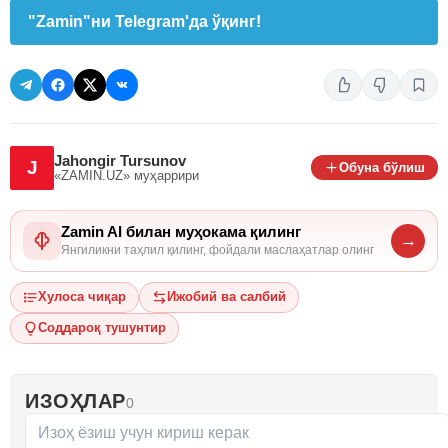
"Zamin"ни Telegram'да ўқинг!
Jahongir Tursunov
J
Обуна бўлиш
«ZAMIN.UZ»
муҳаррири
Zamin AI билан муҳокама қилинг
→
Янгиликни таҳлил қилинг, фойдали маслаҳатлар олинг
Хулоса чиқар
Ижобий ва салбий
Соддароқ тушунтир
ИЗОҲЛАР
0