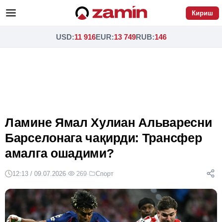
Кириш
USD
:
11 916
EUR
:
13 749
RUB
:
146
Ламине Ямал Хулиан Альваресни
Барселонага чақирди: Трансфер
амалга ошадими?
12:13 / 09.07.2026
·
269
·
Спорт