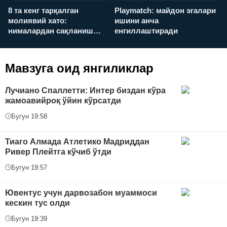
8 та кенг тарқалган
Playmatch: майдон эгалари
P
молиявий хато:
ишини анча
у
нималардан сақланиш
енгиллаштиради
х
керак?
Мавзуга оид янгиликлар
Лучиано Спаллетти: Интер биздан кўра
жамоавийроқ ўйин кўрсатди
Бугун 19:58
Тиаго Алмада Атлетико Мадриддан
Ривер Плейтга кўчиб ўтди
Бугун 19:57
Ювентус учун дарвозабон муаммоси
кескин тус олди
Бугун 19:39