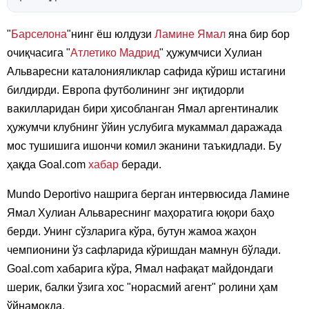
"
Барселона
"нинг ёш юлдузи
Ламине Ямал
яна бир бор
очиқчасига "
Атлетико Мадрид
" ҳужумчиси Хулиан
Альваресни каталонияликлар сафида кўриш истагини
билдирди. Европа футболининг энг иқтидорли
вакилларидан бири ҳисобланган Ямал аргентиналик
ҳужумчи клубнинг ўйин услубига мукаммал даражада
мос тушишига ишончи комил эканини таъкидлади. Бу
ҳақда Goal.com
хабар
беради.
Mundo Deportivo нашрига берган интервюсида Ламине
Ямал Хулиан Альвареснинг маҳоратига юқори баҳо
берди. Унинг сўзларига кўра, бутун жамоа жаҳон
чемпионини ўз сафларида кўришдан мамнун бўлади.
Goal.com хабарига кўра, Ямал нафақат майдондаги
шерик, балки ўзига хос "норасмий агент" ролини ҳам
ўйнамоқда.