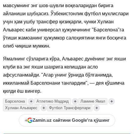
мавсумнинг энг шов-шувли воқеаларидан бирига
айланиши шубҳасиз. Ўзбекистонлик футбол мухлислари
учун ҳам ушбу трансфер қизиқарли, чунки Хулиан
Альварес каби универсал ҳужумчининг "Барселона"га
ўтиши жамоанинг ҳужумкор салоҳиятини янги босқичга
олиб чиқиши мумкин.
Ямалнинг сўзларига кўра, Альварес дунёнинг энг яхши
клуби ва энг яхши шаҳрига келишдан асло
афсусланмайди. "Агар унинг ўрнида бўлганимда,
иккиланмай Барселонани танлардим", — дея қўшимча
қилди ёш вингер.
+
+
+
Барселона
Атлетико Мадрид
Ламине Ямал
+
+
Хулиан Альварес
Футбол Трансферлари
+
Zamin.uz сайтини Google'га қўшинг