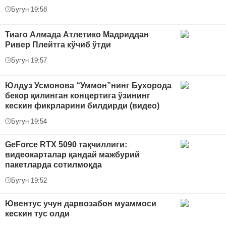
Бугун 19:58
Тиаго Алмада Атлетико Мадриддан
Ривер Плейтга кўчиб ўтди
Бугун 19:57
Юлдуз Усмонова “Уммон”нинг Бухорода
бекор қилинган концертига ўзининг
кескин фикрларини билдирди (видео)
Бугун 19:54
GeForce RTX 5090 тақчиллиги:
видеокарталар қандай мажбурий
пакетларда сотилмоқда
Бугун 19:52
Ювентус учун дарвозабон муаммоси
кескин тус олди