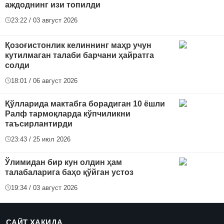
аждоднинг изи топилди
23:22 / 03 август 2026
Қозоғистонлик келиннинг маҳр учун
кутилмаган талаби барчани ҳайратга
солди
18:01 / 06 август 2026
Қўлларида мактабга борадиган 10 ёшли
Ралф тармоқларда кўпчиликни
таъсирлантирди
23:43 / 25 июл 2026
Ўлимидан бир кун олдин ҳам
талабаларига баҳо қўйган устоз
19:34 / 03 август 2026
САЙТ ҲАҚИДА