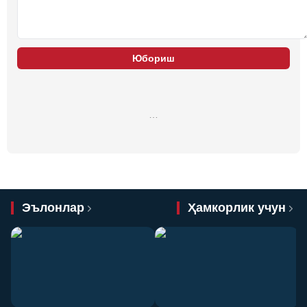
Юбориш
…
Эълонлар
Ҳамкорлик учун