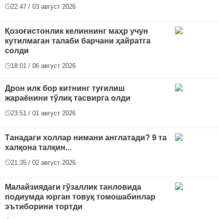
22:47 / 03 август 2026
Қозоғистонлик келиннинг маҳр учун
кутилмаган талаби барчани ҳайратга
солди
18:01 / 06 август 2026
Дрон илк бор китнинг туғилиш
жараёнини тўлиқ тасвирга олди
23:51 / 01 август 2026
Танадаги холлар нимани англатади? 9 та
халқона талқин...
21:35 / 02 август 2026
Малайзиядаги гўзаллик танловида
подиумда юрган товуқ томошабинлар
эътиборини тортди