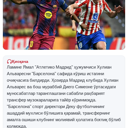
Қисқача
Ламине Ямал "Атлетико Мадрид" ҳужумчиси Хулиан
Альваресни "Барселона" сафида кўриш истагини
очиқчасига билдирди. Ҳозирда Мадрид клубида Хулиан
Альварес ва бош мураббий Диего Симеоне ўртасидаги
муносабатлар таранглашгани сабабли раҳбарият
трансфер музокараларига тайёр кўринмоқда.
"Барселона" спорт директори Деку футболчининг
ашаддий мухлиси бўлишига қарамай, трансфернинг
амалга ошиши клубнинг молиявий ҳолатига боғлиқ бўлиб
қолмоқда.