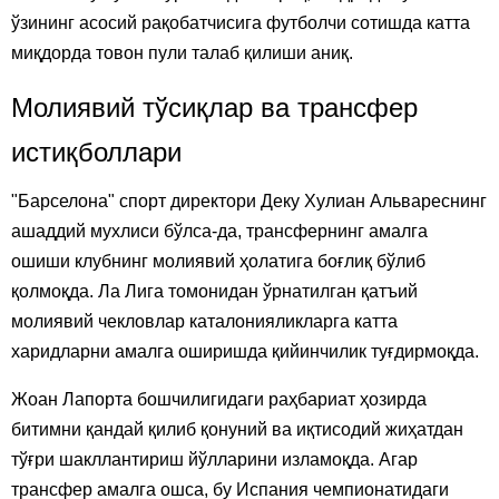
ўзининг асосий рақобатчисига футболчи сотишда катта
миқдорда товон пули талаб қилиши аниқ.
Молиявий тўсиқлар ва трансфер
истиқболлари
"Барселона" спорт директори Деку Хулиан Альвареснинг
ашаддий мухлиси бўлса-да, трансфернинг амалга
ошиши клубнинг молиявий ҳолатига боғлиқ бўлиб
қолмоқда. Ла Лига томонидан ўрнатилган қатъий
молиявий чекловлар каталонияликларга катта
харидларни амалга оширишда қийинчилик туғдирмоқда.
Жоан Лапорта бошчилигидаги раҳбариат ҳозирда
битимни қандай қилиб қонуний ва иқтисодий жиҳатдан
тўғри шакллантириш йўлларини изламоқда. Агар
трансфер амалга ошса, бу Испания чемпионатидаги