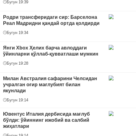
Бугун 19:39
Родри трансферидаги сир: Барселона
Реал Мадридни қандай ортда қолдирди
Бугун 19:34
Янги Xbox Ҳелих барча авлоддаги
ўйинларни қўллаб-қувватлаши мумкин
Бугун 19:28
Милан Австралия сафарини Челсидан
учралган оғир мағлубият билан
якунлади
Бугун 19:14
Ювентус Италия дербисида мағлуб
бўлди: ўйиннинг ижобий ва салбий
жиҳатлари
Бугун 19:14