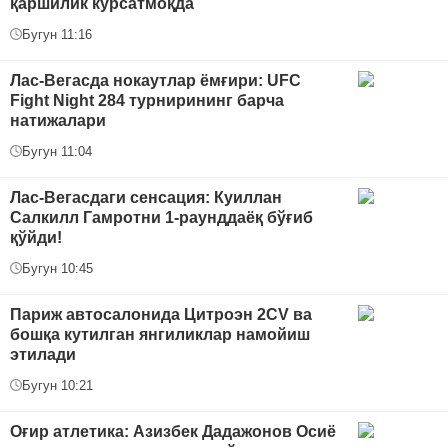
қаршилик кўрсатмоқда
Бугун 11:16
Лас-Вегасда нокаутлар ёмғири: UFC
Fight Night 284 турнирининг барча
натижалари
Бугун 11:04
Лас-Вегасдаги сенсация: Куиллан
Салкилл Гамротни 1-раунддаёқ бўғиб
қўйди!
Бугун 10:45
Париж автосалонида Цитроэн 2CV ва
бошқа кутилган янгиликлар намойиш
этилади
Бугун 10:21
Оғир атлетика: Азизбек Дадажонов Осиё