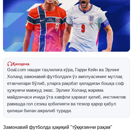
Қисқача
Goal.com нашри таҳлилига кўра, Гарри Кейн ва Эрлинг
Холанд замонавий футболдаги ўз амплуасининг мутлақ
етакчилари бўлиб, уларга рақобат қиладиган бошқа соф
ҳужумчи мавжуд эмас. Эрлинг Холанд жарима
майдончаси ичида ўта хавфли ҳаракат қилиб, инстинктив
равишда гол сезиш қобилияти ва тезкор қарор қабул
қилиши билан ажралиб туради.
Замонавий футболда ҳақиқий "тўққизинчи рақам"