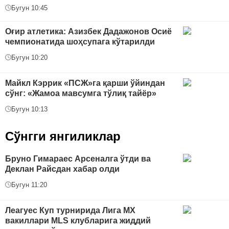
Бугун 10:45
Оғир атлетика: Азизбек Дадажонов Осиё
чемпионатида шоҳсупага кўтарилди
Бугун 10:20
Майкл Кэррик «ПСЖ»га қарши ўйиндан
сўнг: «Жамоа мавсумга тўлиқ тайёр»
Бугун 10:13
Сўнгги янгиликлар
Бруно Гимараес Арсеналга ўтди ва
Деклан Райсдан хабар олди
Бугун 11:20
Леагуес Куп турнирида Лига МХ
вакиллари MLS клубларига жиддий