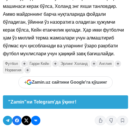
машинаси керак бўлса, Холанд энг яхши танловдир.
Аммо майдоннинг барча нуқталарида фойдали
бўладиган, ўйинни ўз назоратига оладиган ҳужумчи
керак бўлса, Кейн етакчилик қилади. Ҳар икки футболчи
ҳам ўз миллий терма жамоалари учун алмаштириб
бўлмас куч ҳисобланади ва уларнинг ўзаро рақобати
футбол мухлислари учун ҳақиқий завқ бағишлайди.
+
+
+
+
Футбол
Гарри Кейн
Эрлинг Холанд
Англия
+
Норвегия
+
Zamin.uz сайтини Google'га қўшинг
"Zamin"ни Telegram'да ўқинг!