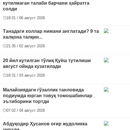
кутилмаган талаби барчани ҳайратга
солди
18:01 / 06 август 2026
Танадаги холлар нимани англатади? 9 та
халқона талқин...
21:35 / 02 август 2026
20 йил кутилган тўлиқ Қуёш тутилиши
август ойида кузатилади
18:31 / 03 август 2026
Малайзиядаги гўзаллик танловида
подиумда юрган товуқ томошабинлар
эътиборини тортди
07:02 / 04 август 2026
Абдуқодир Ҳусанов оғир жудоликка
учради