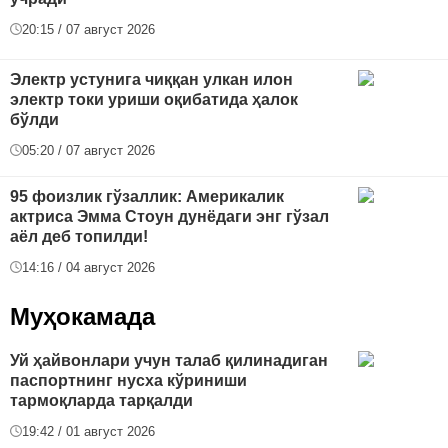
20:15 / 07 август 2026
Электр устунига чиққан улкан илон
электр токи уриши оқибатида ҳалок
бўлди
05:20 / 07 август 2026
95 фоизлик гўзаллик: Америкалик
актриса Эмма Стоун дунёдаги энг гўзал
аёл деб топилди!
14:16 / 04 август 2026
Муҳокамада
Уй ҳайвонлари учун талаб қилинадиган
паспортнинг нусха кўриниши
тармоқларда тарқалди
19:42 / 01 август 2026