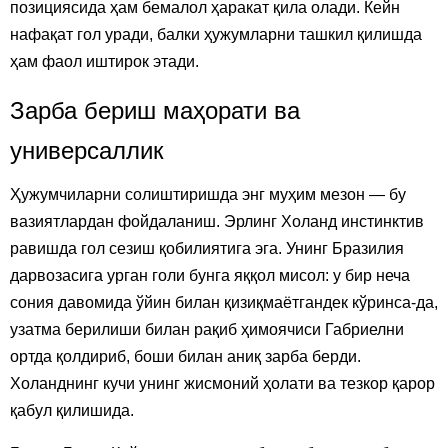
позициясида ҳам бемалол ҳаракат қила олади. Кейн
нафақат гол уради, балки ҳужумларни ташкил қилишда
ҳам фаол иштирок этади.
Зарба бериш маҳорати ва
универсаллик
Ҳужумчиларни солиштиришда энг муҳим мезон — бу
вазиятлардан фойдаланиш. Эрлинг Холанд инстинктив
равишда гол сезиш қобилиятига эга. Унинг Бразилия
дарвозасига урган голи бунга яққол мисол: у бир неча
сония давомида ўйин билан қизиқмаётгандек кўринса-да,
узатма берилиши билан рақиб ҳимоячиси Габриелни
ортда қолдириб, боши билан аниқ зарба берди.
Холанднинг кучи унинг жисмоний ҳолати ва тезкор қарор
қабул қилишида.