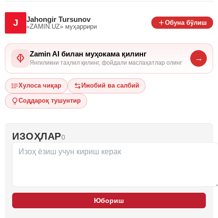
Jahongir Tursunov
J
Обуна бўлиш
«ZAMIN.UZ»
муҳаррири
Zamin AI билан муҳокама қилинг
→
Янгиликни таҳлил қилинг, фойдали маслаҳатлар олинг
Хулоса чиқар
Ижобий ва салбий
Соддароқ тушунтир
ИЗОҲЛАР
0
Юбориш