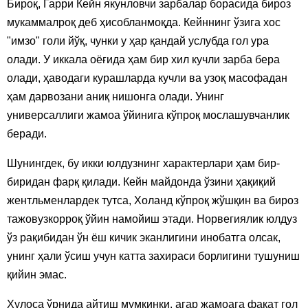
Бироқ, Гарри Кейн якунловчи зарбалар борасида бироз
мукаммалроқ деб ҳисобланмоқда. Кейннинг ўзига хос
"имзо" голи йўқ, чунки у ҳар қандай услубда гол ура
олади. У иккала оёғида ҳам бир хил кучли зарба бера
олади, ҳаводаги курашларда кучли ва узоқ масофадан
ҳам дарвозани аниқ нишонга олади. Унинг
универсаллиги жамоа ўйинига кўпроқ мослашувчанлик
беради.
Шунингдек, бу икки юлдузнинг характерлари ҳам бир-
биридан фарқ қилади. Кейн майдонда ўзини ҳақиқий
жентльменлардек тутса, Холанд кўпроқ жўшқин ва бироз
тажовузкорроқ ўйин намойиш этади. Норвегиялик юлдуз
ўз рақибидан ўн ёш кичик эканлигини инобатга олсак,
унинг ҳали ўсиш учун катта захираси борлигини тушуниш
қийин эмас.
Хулоса ўрнида айтиш мумкинки, агар жамоага фақат гол