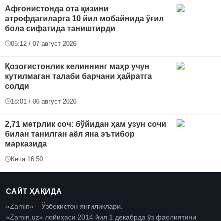
Афғонистонда ота қизини
атрофдагиларга 10 йил мобайнида ўғил
бола сифатида таништирди
05:12 / 07 август 2026
Қозоғистонлик келиннинг маҳр учун
кутилмаган талаби барчани ҳайратга
солди
18:01 / 06 август 2026
2,71 метрлик соч: бўйидан ҳам узун сочи
билан танилган аёл яна эътибор
марказида
Кеча 16:50
САЙТ ҲАҚИДА
«Zamin» – Ўзбекистон янгиликлари.
«Zamin.uz» лойиҳаси 2014 йил 1 декабрда ўз фаолиятини