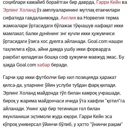
соҳиблари камайиб бораётган бир даврда,
Гарри Кейн
ва
Эрлинг Холанд
ўз амплуаларининг мутлақ етакчилари
сифатида гавдаланмоқда.
Англия
ва Норвегия терма
жамоалари ўртасидаги бўлажак тўқнашув нафақат икки
мамлакат, балки дунёнинг энг кучли икки ҳужумчиси
ўртасидаги ўзига хос дуелга айланади. Goal.com нашри
таҳлилига кўра, айни дамда ушбу икки форвардга
рақобат қиладиган бошқа соф ҳужумчи мавжуд эмас. Бу
ҳақда Goal.com
хабар
беради.
Гарчи ҳар икки футболчи бир хил позицияда ҳаракат
қилса-да, уларнинг ўйин услуби тубдан фарқ қилади.
Эрлинг Холанд майдонда тўп билан камроқ учрашади,
бироқ у жарима майдончаси ичида ўта хавфли "қотил"га
айланади. Унинг ҳар бир тегиниши гол билан
якунланиши эҳтимоли жуда юқори. Гарри Кейн эса
кўпроқ универсал ўйинчи бўлиб, у ҳатто "ўнинчи рақам"