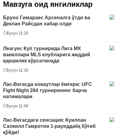
Мавзуга оид янгиликлар
Бруно Гимараес Арсеналга ўтди ва
Деклан Райсдан хабар олди
Бугун 11:20
Леагуес Куп турнирида Лига МХ
вакиллари MLS клубларига жиддий
қаршилик кўрсатмоқда
Бугун 11:16
Лас-Вегасда нокаутлар ёмғири: UFC
Fight Night 284 турнирининг барча
натижалари
Бугун 11:04
Лас-Вегасдаги сенсация: Куиллан
Салкилл Гамротни 1-раунддаёқ бўғиб
қўйди!