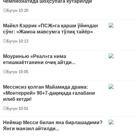
чемпионатида шоҳсупага кўтарилди
Бугун 10:20
Майкл Кэррик «ПСЖ»га қарши ўйиндан
сўнг: «Жамоа мавсумга тўлиқ тайёр»
Бугун 10:13
Моуринью «Реал»га нима
етишмаётганини очиқ айтди...
Бугун 10:05
Мессисиз қолган Майамида драма:
«Монтеррей» 90+7-дақиқада ғалабани
илиб кетди!
Бугун 10:01
Неймар Месси билан яна бирлашадими?
Янги манзил айтилди...