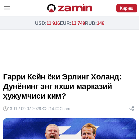
Кириш
USD
:
11 916
EUR
:
13 749
RUB
:
146
Гарри Кейн ёки Эрлинг Холанд:
Дунёнинг энг яхши марказий
ҳужумчиси ким?
13:11 / 09.07.2026
·
214
·
Спорт