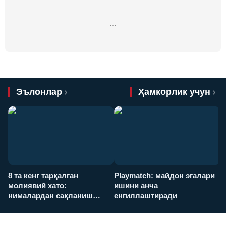
…
Эълонлар
Ҳамкорлик учун
8 та кенг тарқалган
Playmatch: майдон эгалари
P
молиявий хато:
ишини анча
у
нималардан сақланиш
енгиллаштиради
х
керак?