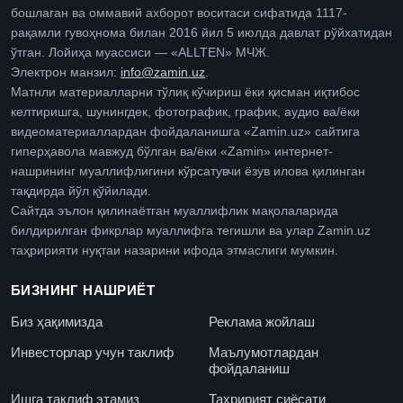
бошлаган ва оммавий ахборот воситаси сифатида 1117-
рақамли гувоҳнома билан 2016 йил 5 июлда давлат рўйхатидан
ўтган. Лойиҳа муассиси — «ALLTEN» МЧЖ.
Электрон манзил:
info@zamin.uz
.
Матнли материалларни тўлиқ кўчириш ёки қисман иқтибос
келтиришга, шунингдек, фотографик, график, аудио ва/ёки
видеоматериаллардан фойдаланишга «Zamin.uz» сайтига
гиперҳавола мавжуд бўлган ва/ёки «Zamin» интернет-
нашрининг муаллифлигини кўрсатувчи ёзув илова қилинган
тақдирда йўл қўйилади.
Сайтда эълон қилинаётган муаллифлик мақолаларида
билдирилган фикрлар муаллифга тегишли ва улар Zamin.uz
таҳририяти нуқтаи назарини ифода этмаслиги мумкин.
БИЗНИНГ НАШРИЁТ
Биз ҳақимизда
Реклама жойлаш
Инвесторлар учун таклиф
Маълумотлардан
фойдаланиш
Ишга таклиф этамиз
Таҳририят сиёсати