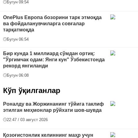
Бугун 09:54
OnePlus Европа бозорини тарк этмоқда
ва фойдаланувчиларга совғалар
тарқатмоқда
Бугун 06:54
Бир кунда 1 миллиард сўмдан ортиқ:
"Ўргимчак одам: Янги кун" Ўзбекистонда
рекорд янгиланди
Бугун 06:08
Кўп ўқилганлар
Роналду ва Жоржинанинг тўйига таклиф
этилган меҳмонлар рўйхати шов-шувда
22:47 / 03 август 2026
Қозоғистонлик келиннинг маҳр учун