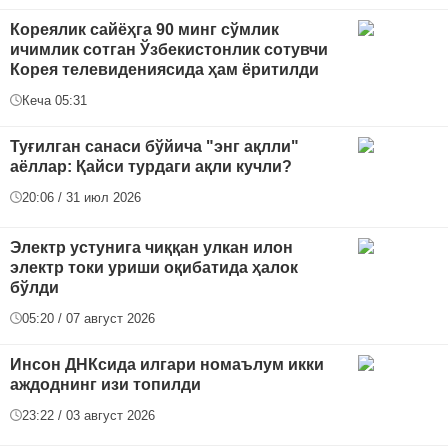
Кореялик сайёҳга 90 минг сўмлик
ичимлик сотган Ўзбекистонлик сотувчи
Корея телевидениясида ҳам ёритилди
Кеча 05:31
Туғилган санаси бўйича "энг ақлли"
аёллар: Қайси турдаги ақли кучли?
20:06 / 31 июл 2026
Электр устунига чиққан улкан илон
электр токи уриши оқибатида ҳалок
бўлди
05:20 / 07 август 2026
Инсон ДНКсида илгари номаълум икки
аждоднинг изи топилди
23:22 / 03 август 2026