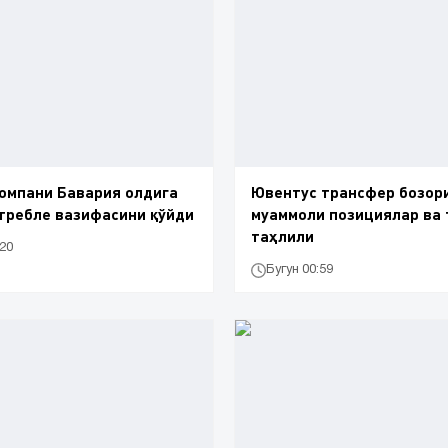
омпани Бавария олдига
Ювентус трансфер бозори
требле вазифасини қўйди
муаммоли позициялар ва 
таҳлили
:20
Бугун 00:59