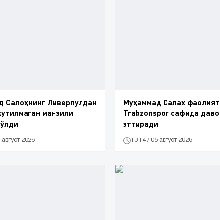
д Салоҳнинг Ливерпулдан
Муҳаммад Салах фаолият
кутилмаган манзили
Trabzonspor сафида даво
бўлди
эттиради
5 август 2026
13:14 / 05 август 2026