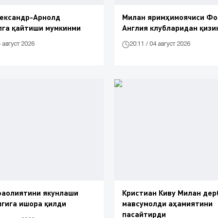
лександр-Арнолд
Милан яримҳимоячиси Ф
лга қайтиши мумкинми
Англия клубларидан қизи
4 август 2026
20:11 / 04 август 2026
фаолиятини якунлаши
Кристиан Киву Милан дер
гига ишора қилди
мавсумолди аҳамиятини
пасайтирди