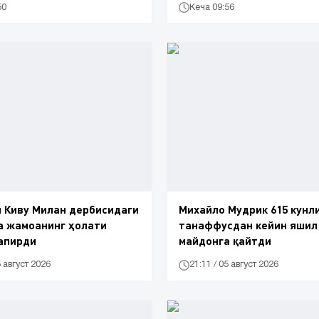
50
Кеча 09:56
 Киву Милан дербисидаги
Михайло Мудрик 615 кунл
а жамоанинг ҳолати
танаффусдан кейин яшил
апирди
майдонга қайтди
5 август 2026
21:11 / 05 август 2026