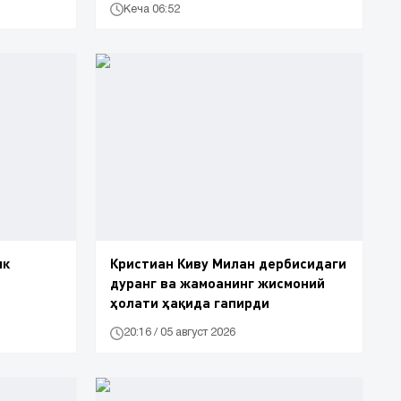
Кеча 06:52
ик
Кристиан Киву Милан дербисидаги
дуранг ва жамоанинг жисмоний
ҳолати ҳақида гапирди
20:16 / 05 август 2026