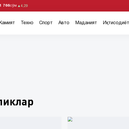
1 766
сўм
▲
4,29
Жамият
Техно
Спорт
Авто
Маданият
Иқтисодиё
ликлар