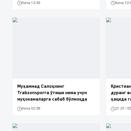
Кеча 13:39
Кеча 10:
Муҳаммад Салоҳнинг
Кристиан
Trabzonsporга ўтиши нима учун
дуранг в
муҳокамаларга сабаб бўлмоқда
ҳақида г
Кеча 02:38
21:37 / 0