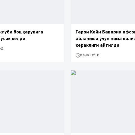
клуби бошқарувига
Гарри Кейн Бавария афсо
усик келди
айланиши учун нима қили
кераклиги айтилди
52
Кеча 18:18