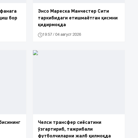
офанага
Энсо Мареска Манчестер Сити
қиш бор
таркибидаги етишмаётган қисмни
қидирмоқда
19:57 / 04 август 2026
бисининг
Челси трансфер сиёсатини
ўзгартириб, тажрибали
футболчиларни жалб қилмоқда