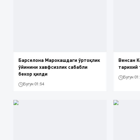
Барселона Марокашдаги ўртоқлик
Венсан К
ўйинини хавфсизлик сабабли
тарихий 
бекор қилди
Бугун 01
Бугун 01:54