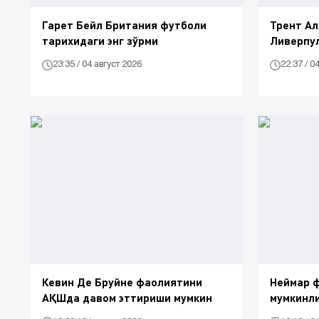
Гарет Бейл Британия футболи
Трент А
тарихидаги энг зўрми
Ливерпу
23:35 / 04 август 2026
22:37 / 0
Кевин Де Бруйне фаолиятини
Неймар 
АҚШда давом эттириши мумкин
мумкинли