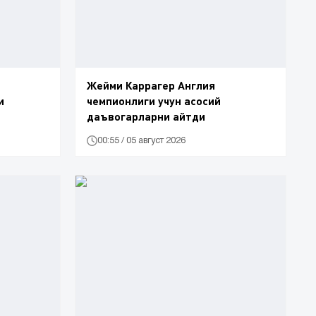
Жейми Каррагер Англия
и
чемпионлиги учун асосий
даъвогарларни айтди
00:55 / 05 август 2026