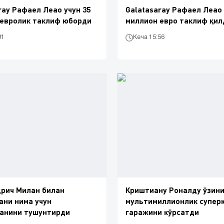
ray Рафаел Леао учун 35
Galatasaray Рафаел Леао 
 евролик таклиф юборди
миллион евро таклиф қил
31
Кеча 15:56
рич Милан билан
Криштиану Роналду ўзини
ни нима учун
мультимиллионлик супер
ганини тушунтирди
гаражини кўрсатди