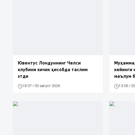
Ювентус Лондуннинг Челси
Муҳамма
клубини кичик ҳисобда таслим
кейинги 
этди
маълум 
18:37 / 05 август 2026
13:56 / 0