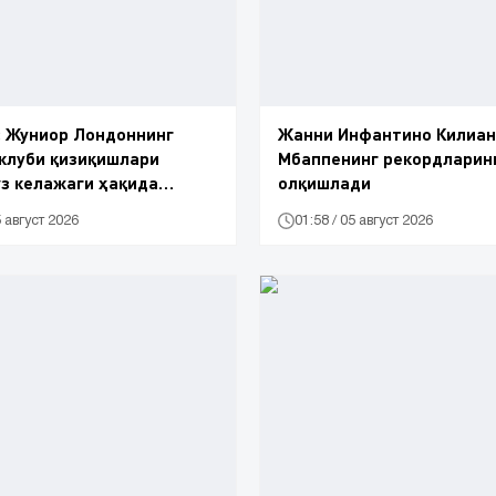
с Жуниор Лондоннинг
Жанни Инфантино Килиан
клуби қизиқишлари
Мбаппенинг рекордларин
з келажаги ҳақида
олқишлади
5 август 2026
01:58 / 05 август 2026