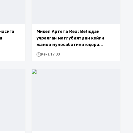
насига
Микел Артета Real Betisдан
ш
учралган мағлубиятдан кейин
жамоа муносабатини юқори
баҳолади
Кеча 17:38