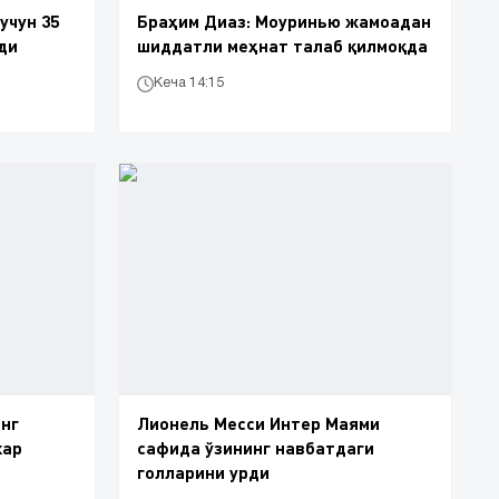
учун 35
Браҳим Диаз: Моуринью жамоадан
ди
шиддатли меҳнат талаб қилмоқда
Кеча 14:15
нг
Лионель Месси Интер Маями
кар
сафида ўзининг навбатдаги
голларини урди