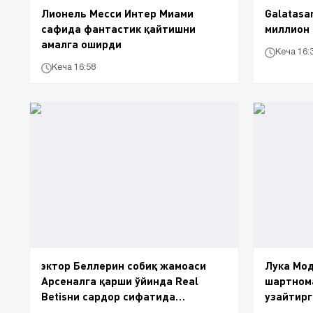
Лионель Месси Интер Миами
Galatasa
сафида фантастик қайтишни
миллион
амалга оширди
Кеча 16:
Кеча 16:58
эктор Беллерин собиқ жамоаси
Лука Мод
Арсеналга қарши ўйинда Real
шартнома
Betisни сардор сифатида
узайтир
майдонга бошлаб тушди