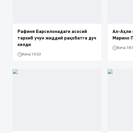
Рафиня Барселонадаги асосий
Ал-Аҳли 
таркиб учун жиддий рақобатга дуч
Марино П
келди
Кеча 18:
Кеча 19:53