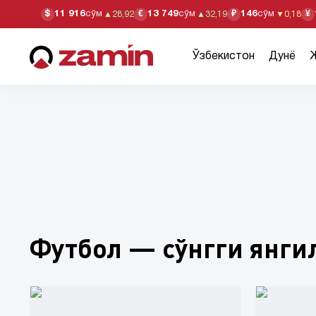
11 916
сўм
13 749
сўм
146
сўм
$
€
₽
¥
▲
28,92
▲
32,19
▼
0,18
Ўзбекистон
Дунё
Футбол — сўнгги янги