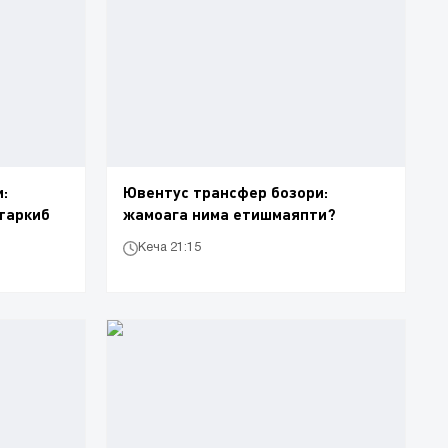
:
Ювентус трансфер бозори:
таркиб
жамоага нима етишмаяпти?
Кеча 21:15