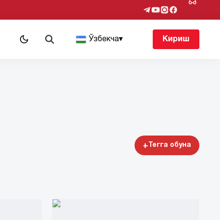
т
Ўзбекча
▾
Кириш
+
Тегга обуна