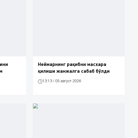
ини
Неймарнинг рақибни масхара
м
қилиши жанжалга сабаб бўлди
13:13 / 05 август 2026