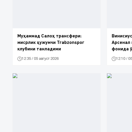
Муҳаммад Салоҳ трансфери:
Винисиу
мисрлик ҳужумчи Trabzonspor
Арсенал 
клубини танладими
фонида ў
гапирди
12:35 / 05 август 2026
12:10 / 0