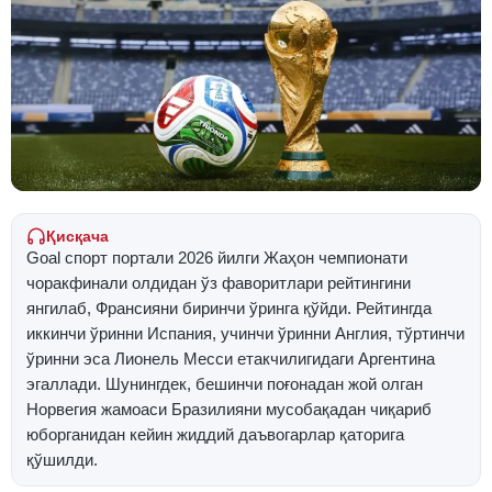
Қисқача
Goal спорт портали 2026 йилги Жаҳон чемпионати
чоракфинали олдидан ўз фаворитлари рейтингини
янгилаб, Франсияни биринчи ўринга қўйди. Рейтингда
иккинчи ўринни Испания, учинчи ўринни Англия, тўртинчи
ўринни эса Лионель Месси етакчилигидаги Аргентина
эгаллади. Шунингдек, бешинчи поғонадан жой олган
Норвегия жамоаси Бразилияни мусобақадан чиқариб
юборганидан кейин жиддий даъвогарлар қаторига
қўшилди.