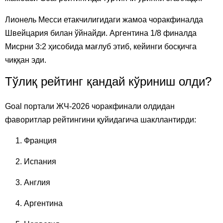
Лионель Месси етакчилигидаги жамоа чоракфиналда
Швейцария билан ўйнайди. Аргентина 1/8 финалда
Мисрни 3:2 ҳисобида мағлуб этиб, кейинги босқичга
чиққан эди.
Тўлиқ рейтинг қандай кўриниш олди?
Goal портали ЖЧ-2026 чоракфинали олдидан
фаворитлар рейтингини қуйидагича шакллантирди:
Франция
Испания
Англия
Аргентина