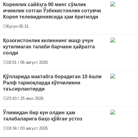
Кореялик сайёҳга 90 минг сўмлик
ичимлик сотган Ўзбекистонлик сотувчи
Корея телевидениясида ҳам ёритилди
Бугун 05:31
Қозоғистонлик келиннинг маҳр учун
кутилмаган талаби барчани ҳайратга
солди
18:01 / 06 август 2026
Қўлларида мактабга борадиган 10 ёшли
Ралф тармоқларда кўпчиликни
таъсирлантирди
23:43 / 25 июл 2026
Ўлимидан бир кун олдин ҳам
талабаларига баҳо қўйган устоз
19:34 / 03 август 2026