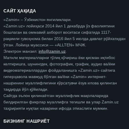
САЙТ ҲАҚИДА
«Zamin» – Ўзбекистон янгиликлари.
«Zamin.uz» лойиҳаси 2014 йил 1 декабрда ўз фаолиятини
бошлаган ва оммавий ахборот воситаси сифатида 1117-
рақамли гувоҳнома билан 2016 йил 5 июлда давлат рўйхатидан
ўтган. Лойиҳа муассиси — «ALLTEN» МЧЖ.
Электрон манзил:
info@zamin.uz
.
Матнли материалларни тўлиқ кўчириш ёки қисман иқтибос
келтиришга, шунингдек, фотографик, график, аудио ва/ёки
видеоматериаллардан фойдаланишга «Zamin.uz» сайтига
гиперҳавола мавжуд бўлган ва/ёки «Zamin» интернет-
нашрининг муаллифлигини кўрсатувчи ёзув илова қилинган
тақдирда йўл қўйилади.
Сайтда эълон қилинаётган муаллифлик мақолаларида
билдирилган фикрлар муаллифга тегишли ва улар Zamin.uz
таҳририяти нуқтаи назарини ифода этмаслиги мумкин.
БИЗНИНГ НАШРИЁТ