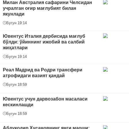
Милан Австралия сафарини Челсидан
учралган оғир мағлубият билан
якунлади
Бугун 19:14
Ювентус Италия дербисида мағлуб
бўлди: ўйиннинг ижобий ва салбий
жиҳатлари
Бугун 19:14
Реал Мадрид ва Родри трансфери
атрофидаги вазият қандай
Бугун 18:59
Ювентус учун дарвозабон масаласи
кескинлашди
Бугун 18:59
Абдуқодир Ҳусановнинг янги маоши: