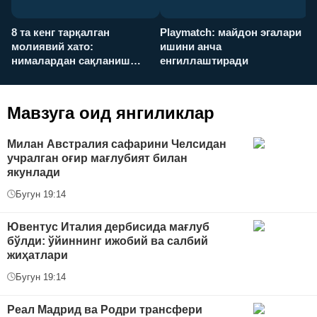
8 та кенг тарқалган
Playmatch: майдон эгалари
P
молиявий хато:
ишини анча
у
нималардан сақланиш
енгиллаштиради
х
керак?
Мавзуга оид янгиликлар
Милан Австралия сафарини Челсидан
учралган оғир мағлубият билан
якунлади
Бугун 19:14
Ювентус Италия дербисида мағлуб
бўлди: ўйиннинг ижобий ва салбий
жиҳатлари
Бугун 19:14
Реал Мадрид ва Родри трансфери