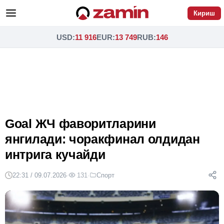
Кириш
USD
:
11 916
EUR
:
13 749
RUB
:
146
Goal ЖЧ фаворитларини
янгилади: чоракфинал олдидан
интрига кучайди
22:31 / 09.07.2026
·
131
·
Спорт