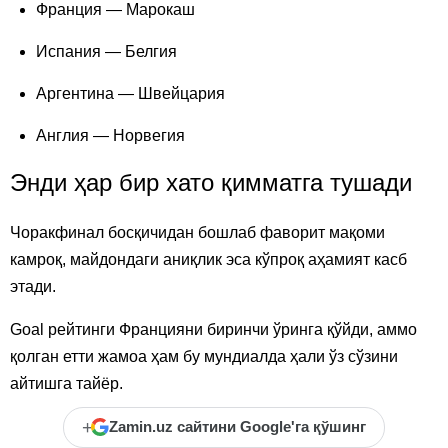
Франция — Марокаш
Испания — Белгия
Аргентина — Швейцария
Англия — Норвегия
Энди ҳар бир хато қимматга тушади
Чоракфинал босқичидан бошлаб фаворит мақоми
камроқ, майдондаги аниқлик эса кўпроқ аҳамият касб
этади.
Goal рейтинги Францияни биринчи ўринга қўйди, аммо
қолган етти жамоа ҳам бу мундиалда ҳали ўз сўзини
айтишга тайёр.
+
Zamin.uz сайтини Google'га қўшинг