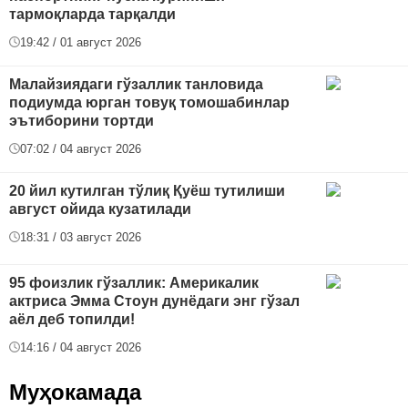
тармоқларда тарқалди
19:42 / 01 август 2026
Малайзиядаги гўзаллик танловида
подиумда юрган товуқ томошабинлар
эътиборини тортди
07:02 / 04 август 2026
20 йил кутилган тўлиқ Қуёш тутилиши
август ойида кузатилади
18:31 / 03 август 2026
95 фоизлик гўзаллик: Америкалик
актриса Эмма Стоун дунёдаги энг гўзал
аёл деб топилди!
14:16 / 04 август 2026
Муҳокамада