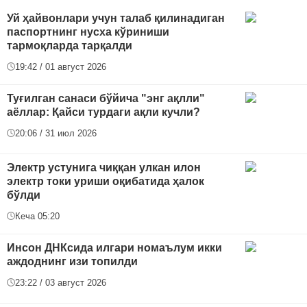
Уй ҳайвонлари учун талаб қилинадиган
паспортнинг нусха кўриниши
тармоқларда тарқалди
19:42 / 01 август 2026
Туғилган санаси бўйича "энг ақлли"
аёллар: Қайси турдаги ақли кучли?
20:06 / 31 июл 2026
Электр устунига чиққан улкан илон
электр токи уриши оқибатида ҳалок
бўлди
Кеча 05:20
Инсон ДНКсида илгари номаълум икки
аждоднинг изи топилди
23:22 / 03 август 2026