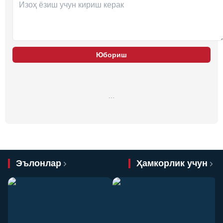
Юбориш
…
Эълонлар
Ҳамкорлик учун