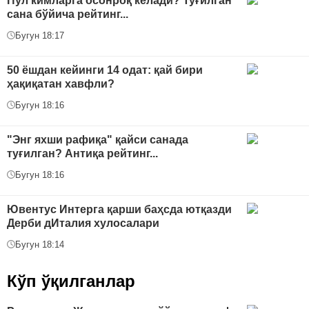
Пул кимларга осонроқ келади? Туғилган
сана бўйича рейтинг...
Бугун 18:17
50 ёшдан кейинги 14 одат: қай бири
ҳақиқатан хавфли?
Бугун 18:16
"Энг яхши рафиқа" қайси санада
туғилган? Антиқа рейтинг...
Бугун 18:16
Ювентус Интерга қарши баҳсда ютқазди
Дерби дИталия хулосалари
Бугун 18:14
Кўп ўқилганлар