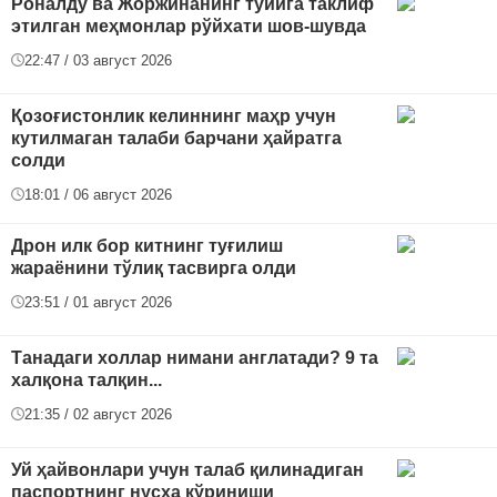
Роналду ва Жоржинанинг тўйига таклиф
этилган меҳмонлар рўйхати шов-шувда
22:47 / 03 август 2026
Қозоғистонлик келиннинг маҳр учун
кутилмаган талаби барчани ҳайратга
солди
18:01 / 06 август 2026
Дрон илк бор китнинг туғилиш
жараёнини тўлиқ тасвирга олди
23:51 / 01 август 2026
Танадаги холлар нимани англатади? 9 та
халқона талқин...
21:35 / 02 август 2026
Уй ҳайвонлари учун талаб қилинадиган
паспортнинг нусха кўриниши