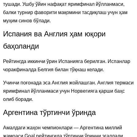
тушади. Ушбу ўйин нафақат яримфинал йўлланмаси,
балки турнир фаворити мақомини тасдиқлаш учун ҳам
муҳим синов бўлади.
Испания ва Англия ҳам юқори
баҳоланди
Рейтингда иккинчи ўрин Испанияга берилган. Испанлар
чоракфиналда Белгия билан тўқнаш келади.
Учинчи поғонада эса Англия жойлашган. Англия термаси
яримфинал йўлланмаси учун Норвегияга қарши баҳс
олиб боради.
Аргентина тўртинчи ўринда
Амалдаги жаҳон чемпионлари — Аргентина миллий
жамоаси Goal рейтингида тўртинчи ўринни эгаллади.