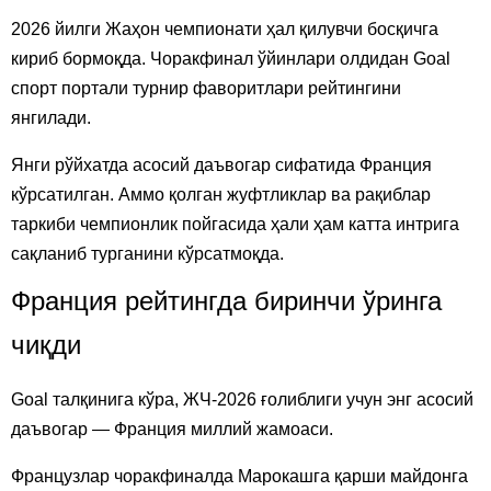
2026 йилги Жаҳон чемпионати ҳал қилувчи босқичга
кириб бормоқда. Чоракфинал ўйинлари олдидан Goal
спорт портали турнир фаворитлари рейтингини
янгилади.
Янги рўйхатда асосий даъвогар сифатида Франция
кўрсатилган. Аммо қолган жуфтликлар ва рақиблар
таркиби чемпионлик пойгасида ҳали ҳам катта интрига
сақланиб турганини кўрсатмоқда.
Франция рейтингда биринчи ўринга
чиқди
Goal талқинига кўра, ЖЧ-2026 ғолиблиги учун энг асосий
даъвогар — Франция миллий жамоаси.
Французлар чоракфиналда Марокашга қарши майдонга