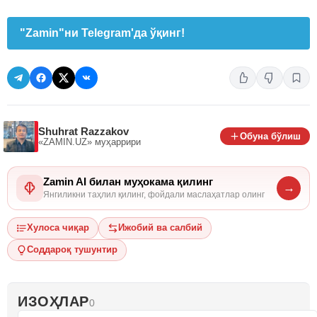
"Zamin"ни Telegram'да ўқинг!
Shuhrat Razzakov
Обуна бўлиш
«ZAMIN.UZ»
муҳаррири
Zamin AI билан муҳокама қилинг
→
Янгиликни таҳлил қилинг, фойдали маслаҳатлар олинг
Хулоса чиқар
Ижобий ва салбий
Соддароқ тушунтир
ИЗОҲЛАР
0