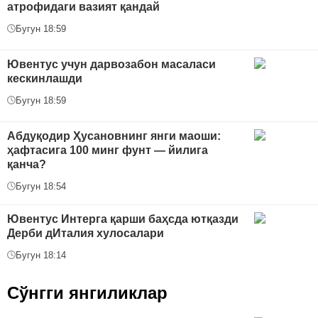
атрофидаги вазият қандай
Бугун 18:59
Ювентус учун дарвозабон масаласи
кескинлашди
Бугун 18:59
Абдуқодир Ҳусановнинг янги маоши:
ҳафтасига 100 минг фунт — йилига
қанча?
Бугун 18:54
Ювентус Интерга қарши баҳсда ютқазди
Дерби дИталия хулосалари
Бугун 18:14
Сўнгги янгиликлар