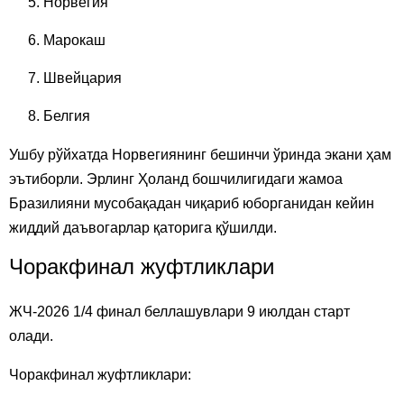
Норвегия
Марокаш
Швейцария
Белгия
Ушбу рўйхатда Норвегиянинг бешинчи ўринда экани ҳам
эътиборли. Эрлинг Ҳоланд бошчилигидаги жамоа
Бразилияни мусобақадан чиқариб юборганидан кейин
жиддий даъвогарлар қаторига қўшилди.
Чоракфинал жуфтликлари
ЖЧ-2026 1/4 финал беллашувлари 9 июлдан старт
олади.
Чоракфинал жуфтликлари: