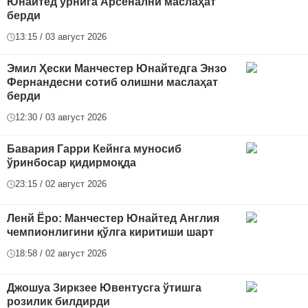
Юнайтед ўрнига Арсенални маслаҳат
берди
13:15 / 03 август 2026
Эмил Ҳески Манчестер Юнайтедга Энзо
Фернандесни сотиб олишни маслаҳат
берди
12:30 / 03 август 2026
Бавария Гарри Кейнга муносиб
ўринбосар қидирмоқда
23:15 / 02 август 2026
Ленй Ёро: Манчестер Юнайтед Англия
чемпионлигини қўлга киритиши шарт
18:58 / 02 август 2026
Джошуа Зиркзее Ювентусга ўтишга
розилик билдирди