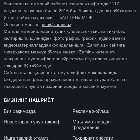
бошлаган ва оммавий ахборот воситаси сифатида 1117-
рақамли гувоҳнома билан 2016 йил 5 июлда давлат рўйхатидан
ўтган. Лойиҳа муассиси — «ALLTEN» МЧЖ.
Электрон манзил:
info@zamin.uz
.
Матнли материалларни тўлиқ кўчириш ёки қисман иқтибос
келтиришга, шунингдек, фотографик, график, аудио ва/ёки
видеоматериаллардан фойдаланишга «Zamin.uz» сайтига
гиперҳавола мавжуд бўлган ва/ёки «Zamin» интернет-
нашрининг муаллифлигини кўрсатувчи ёзув илова қилинган
тақдирда йўл қўйилади.
Сайтда эълон қилинаётган муаллифлик мақолаларида
билдирилган фикрлар муаллифга тегишли ва улар Zamin.uz
таҳририяти нуқтаи назарини ифода этмаслиги мумкин.
БИЗНИНГ НАШРИЁТ
Биз ҳақимизда
Реклама жойлаш
Инвесторлар учун таклиф
Маълумотлардан
фойдаланиш
Ишга таклиф этамиз
Таҳририят сиёсати