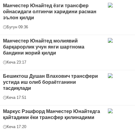
Манчестер Юнайтед ёзги трансфер
ойнасидаги олтинчи харидини расман
эълон қилди
Бугун 09:36
Манчестер Юнайтед молиявий
барқарорлик учун янги шартнома
бандини жорий қилди
Кеча 23:17
Бешиктош Душан Влахович трансфери
устида иш олиб бораётганини
тасдиқлади
Кеча 17:51
Маркус Рэшфорд Манчестер Юнайтедга
қайтадими ёки трансфер қилинадими
Кеча 17:20