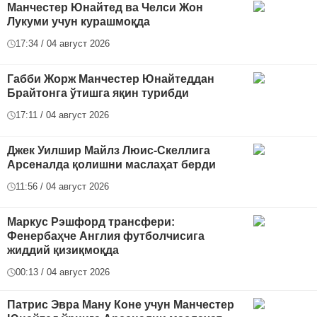
Манчестер Юнайтед ва Челси Жон
Лукуми учун курашмоқда
17:34 / 04 август 2026
Габби Жорж Манчестер Юнайтеддан
Брайтонга ўтишга яқин турибди
17:11 / 04 август 2026
Джек Уилшир Майлз Люис-Скеллига
Арсеналда қолишни маслаҳат берди
11:56 / 04 август 2026
Маркус Рэшфорд трансфери:
Фенербаҳче Англия футболчисига
жиддий қизиқмоқда
00:13 / 04 август 2026
Патрис Эвра Ману Коне учун Манчестер