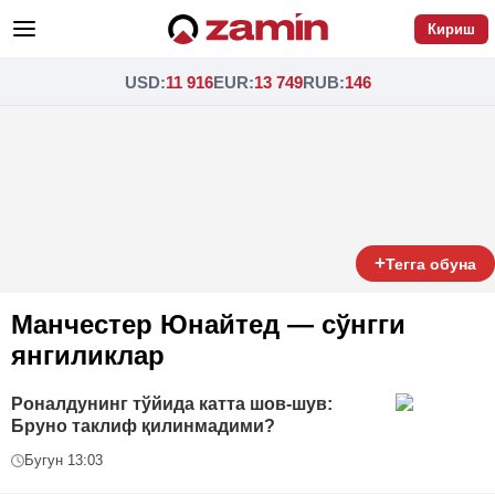
Кириш
USD
:
11 916
EUR
:
13 749
RUB
:
146
+
Тегга обуна
Манчестер Юнайтед — сўнгги
янгиликлар
Роналдунинг тўйида катта шов-шув:
Бруно таклиф қилинмадими?
Бугун 13:03