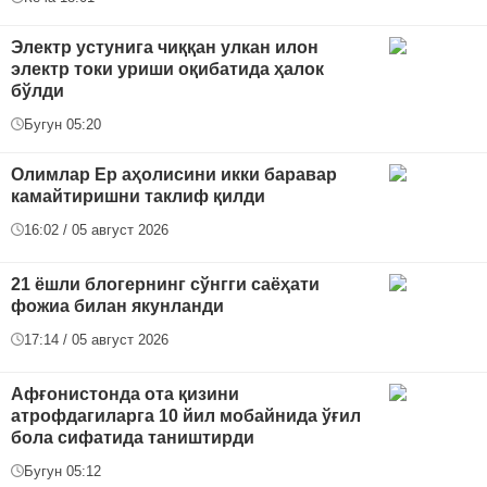
Электр устунига чиққан улкан илон
электр токи уриши оқибатида ҳалок
бўлди
Бугун 05:20
Олимлар Ер аҳолисини икки баравар
камайтиришни таклиф қилди
16:02 / 05 август 2026
21 ёшли блогернинг сўнгги саёҳати
фожиа билан якунланди
17:14 / 05 август 2026
Афғонистонда ота қизини
атрофдагиларга 10 йил мобайнида ўғил
бола сифатида таништирди
Бугун 05:12