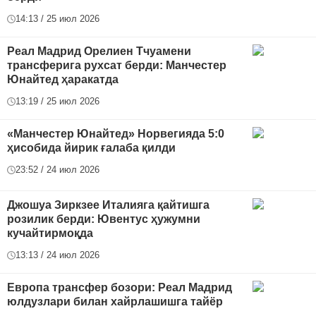
14:13 / 25 июл 2026
Реал Мадрид Орелиен Тчуамени
трансферига рухсат берди: Манчестер
Юнайтед ҳаракатда
13:19 / 25 июл 2026
«Манчестер Юнайтед» Норвегияда 5:0
ҳисобида йирик ғалаба қилди
23:52 / 24 июл 2026
Джошуа Зиркзее Италияга қайтишга
розилик берди: Ювентус ҳужумни
кучайтирмоқда
13:13 / 24 июл 2026
Европа трансфер бозори: Реал Мадрид
юлдузлари билан хайрлашишга тайёр