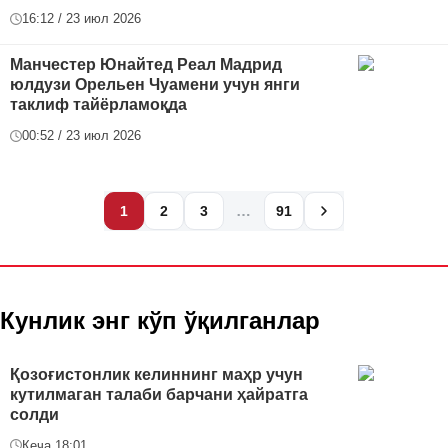
16:12 / 23 июл 2026
Манчестер Юнайтед Реал Мадрид
юлдузи Орельен Чуамени учун янги
таклиф тайёрламоқда
00:52 / 23 июл 2026
…
1
2
3
91
Кунлик энг кўп ўқилганлар
Қозоғистонлик келиннинг маҳр учун
кутилмаган талаби барчани ҳайратга
солди
Кеча 18:01