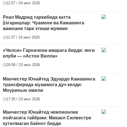
12:57 / 24 июл 2026
Реал Мадрид таркибида катта
ўзгаришлар: Чуамени ва Камавинга
жамоани тарк этиши мумкин
11:37 / 24 июл 2026
«Челси» Гарначони ижарага берди: янги
клуби — «Астон Вилла»
20:08 / 23 июл 2026
Манчестер Юнайтед Эдуардо Камавинга
трансферида муаммога дуч келди:
Моуринью омили
17:35 / 23 июл 2026
Манчестер Юнайтед чемпионлик
пойгасига тайёрми: Микаел Силвестре
кутилмаган баёнот берди