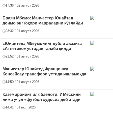
17:36 / 02 август 2026
Браян Мбемо: Манчестер Юнайтед
доимо энг юқори марраларни кўзлайди
23:32 / 01 август 2026
«Юнайтед» Мбеумонинг дубли эвазига
«Атлетико» устидан ғалаба қилди
21:52 / 01 август 2026
Манчестер Юнайтед Францишку
Консейсау трансфери устида ишламоқда
14:50 / 01 август 2026
Каземиронинг илк баёноти: У Мессини
нима учун «футбол худоси» деб атади
14:41 / 31 июл 2026