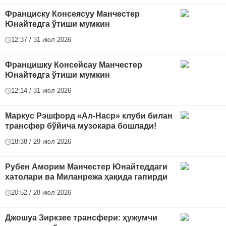
Франциску Консеясуу Манчестер
Юнайтедга ўтиши мумкин
12:37 / 31 июл 2026
Францишку Консейсау Манчестер
Юнайтедга ўтиши мумкин
12:14 / 31 июл 2026
Маркус Рэшфорд «Ал-Наср» клуби билан
трансфер бўйича музокара бошлади!
18:38 / 29 июл 2026
Рубен Аморим Манчестер Юнайтеддаги
хатолари ва Миланрежа ҳақида гапирди
20:52 / 28 июл 2026
Джошуа Зиркзее трансфери: ҳужумчи