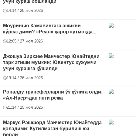
учун кураш бошланди
14:14 / 28 июл 2026
Моуринью Камавингага эшикни
кўрсатдими? «Реал» қарор кутмоқда...
12:05 / 27 июл 2026
Джошуа Зиркзее Манчестер Юнайтедни
тарк этиши мумкин: Ювентус ҳужумчи
учун курашга қўшилди
19:14 / 26 июл 2026
Роналду трансферларни ўз қўлига олди:
«Ал-Наср»дан янги режа
21:14 / 25 июл 2026
Маркус Рэшфорд Манчестер Юнайтедда
қоладими: Кутилмаган бурилиш юз
берди