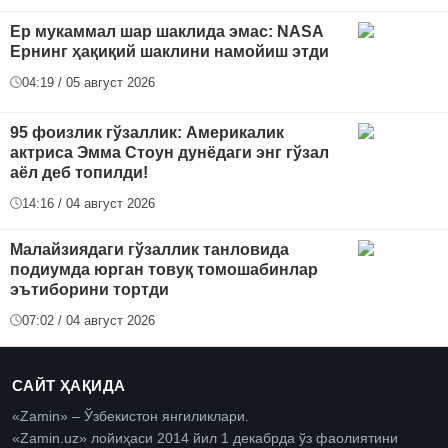
Ер мукаммал шар шаклида эмас: NASA
Ернинг ҳақиқий шаклини намойиш этди
04:19 / 05 август 2026
95 фоизлик гўзаллик: Америкалик
актриса Эмма Стоун дунёдаги энг гўзал
аёл деб топилди!
14:16 / 04 август 2026
Малайзиядаги гўзаллик танловида
подиумда юрган товуқ томошабинлар
эътиборини тортди
07:02 / 04 август 2026
САЙТ ҲАҚИДА
«Zamin» – Ўзбекистон янгиликлари.
«Zamin.uz» лойиҳаси 2014 йил 1 декабрда ўз фаолиятини