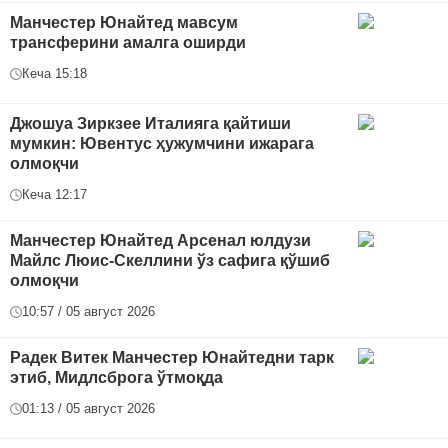
Манчестер Юнайтед мавсум
трансферини амалга оширди
Кеча 15:18
Джошуа Зиркзее Италияга қайтиши
мумкин: Ювентус ҳужумчини ижарага
олмоқчи
Кеча 12:17
Манчестер Юнайтед Арсенал юлдузи
Майлс Люис-Скеллини ўз сафига қўшиб
олмоқчи
10:57 / 05 август 2026
Радек Витек Манчестер Юнайтедни тарк
этиб, Мидлсброга ўтмоқда
01:13 / 05 август 2026