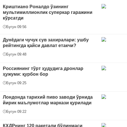
Криштиано Роналдо ўзининг
мультимиллионлик суперкар гаражини
кўрсатди
Бугун 09:56
Дунёдаги чучук сув захиралари: ушбу
рейтингда қайси давлат етакчи?
Бугун 09:48
Россиянинг тўрт ҳудудига дронлар
ҳужуми: қурбон бор
Бугун 09:25
Лондонда тарихий пиво заводи ўрнида
йирик маълумотлар маркази қурилади
Бугун 09:22
КХДРнинг 120 ракетали бўлинмаси