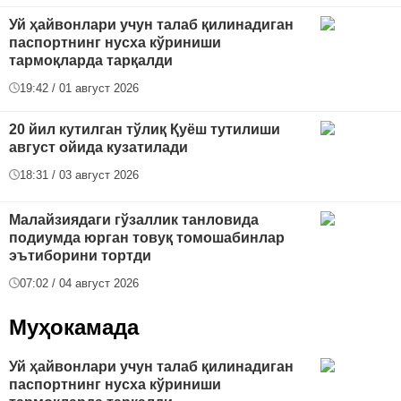
Уй ҳайвонлари учун талаб қилинадиган
паспортнинг нусха кўриниши
тармоқларда тарқалди
19:42 / 01 август 2026
20 йил кутилган тўлиқ Қуёш тутилиши
август ойида кузатилади
18:31 / 03 август 2026
Малайзиядаги гўзаллик танловида
подиумда юрган товуқ томошабинлар
эътиборини тортди
07:02 / 04 август 2026
Муҳокамада
Уй ҳайвонлари учун талаб қилинадиган
паспортнинг нусха кўриниши