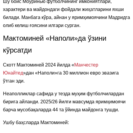
Шу боис Моуринью футболчининг имкониятлари,
характери ва майдондаги фойдали жиҳатларини яхши
билади. Манбага кўра, айнан у яримҳимоячини Мадридга
олиб келиш ғоясини илгари сурган.
Мактоминей «Наполи»да ўзини
кўрсатди
Скотт Мактоминей 2024 йилда «
Манчестер
Юнайтед
»дан «Наполи»га 30 миллион евро эвазига
ўтган эди.
Неаполликлар сафида у тезда муҳим футболчилардан
бирига айланди. 2025/26 йилги мавсумда яримҳимоячи
барча мусобақаларда 44 та ўйинда майдонга тушди.
Ушбу баҳсларда Мактоминей: