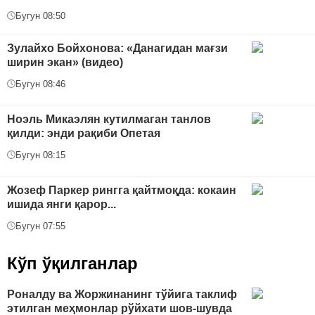
Бугун 08:50
Зулайхо Бойхонова: «Данагидан мағзи
ширин экан» (видео)
Бугун 08:46
Ноэль Микаэлян кутилмаган танлов
қилди: энди рақиби Опетая
Бугун 08:15
Жозеф Паркер рингга қайтмоқда: кокаин
ишида янги қарор...
Бугун 07:55
Кўп ўқилганлар
Роналду ва Жоржинанинг тўйига таклиф
этилган меҳмонлар рўйхати шов-шувда