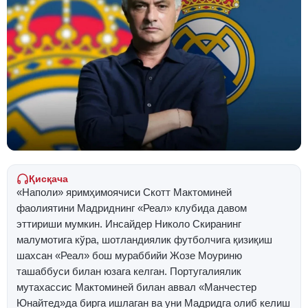
Қисқача
«Наполи» яримҳимоячиси Скотт Мактоминей
фаолиятини Мадриднинг «Реал» клубида давом
эттириши мумкин. Инсайдер Николо Скиранинг
малумотига кўра, шотландиялик футболчига қизиқиш
шахсан «Реал» бош мураббийи Жозе Моуриню
ташаббуси билан юзага келган. Португалиялик
мутахассис Мактоминей билан аввал «Манчестер
Юнайтед»да бирга ишлаган ва уни Мадридга олиб келиш