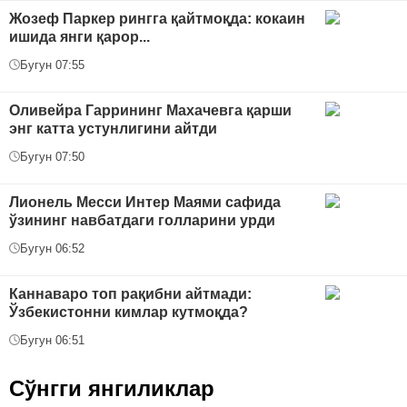
Жозеф Паркер рингга қайтмоқда: кокаин
ишида янги қарор...
Бугун 07:55
Оливейра Гаррининг Махачевга қарши
энг катта устунлигини айтди
Бугун 07:50
Лионель Месси Интер Маями сафида
ўзининг навбатдаги голларини урди
Бугун 06:52
Каннаваро топ рақибни айтмади:
Ўзбекистонни кимлар кутмоқда?
Бугун 06:51
Сўнгги янгиликлар