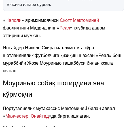
ғоясини илгари сурган.
«
Наполи
» яримҳимоячиси
Скотт Мактоминей
фаолиятини Мадриднинг «
Реал
» клубида давом
эттириши мумкин.
Инсайдер Николо Скира маълумотига кўра,
шотландиялик футболчига қизиқиш шахсан «Реал» бош
мураббийи Жозе Моуринью ташаббуси билан юзага
келган.
Моуринью собиқ шогирдини яна
кўрмоқчи
Португалиялик мутахассис Мактоминей билан аввал
«
Манчестер Юнайтед
»да бирга ишлаган.