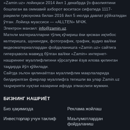
«Zamin.uz» лойиҳаси 2014 йил 1 декабрда ўз фаолиятини
бошлаган ва оммавий ахборот воситаси сифатида 1117-
рақамли гувоҳнома билан 2016 йил 5 июлда давлат рўйхатидан
ўтган. Лойиҳа муассиси — «ALLTEN» МЧЖ.
Электрон манзил:
info@zamin.uz
.
Матнли материалларни тўлиқ кўчириш ёки қисман иқтибос
келтиришга, шунингдек, фотографик, график, аудио ва/ёки
видеоматериаллардан фойдаланишга «Zamin.uz» сайтига
гиперҳавола мавжуд бўлган ва/ёки «Zamin» интернет-
нашрининг муаллифлигини кўрсатувчи ёзув илова қилинган
тақдирда йўл қўйилади.
Сайтда эълон қилинаётган муаллифлик мақолаларида
билдирилган фикрлар муаллифга тегишли ва улар Zamin.uz
таҳририяти нуқтаи назарини ифода этмаслиги мумкин.
БИЗНИНГ НАШРИЁТ
Биз ҳақимизда
Реклама жойлаш
Инвесторлар учун таклиф
Маълумотлардан
фойдаланиш