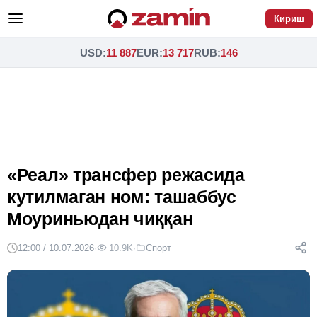
Кириш
USD
:
11 887
EUR
:
13 717
RUB
:
146
«Реал» трансфер режасида
кутилмаган ном: ташаббус
Моуриньюдан чиққан
12:00 / 10.07.2026
·
10.9K
·
Спорт