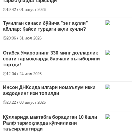
тармоқларда тарқалди
19:42 / 01 август 2026
Туғилган санаси бўйича "энг ақлли"
аёллар: Қайси турдаги ақли кучли?
20:06 / 31 июл 2026
Отабек Умаровнинг 330 минг долларлик
соати тармоқларда барчани эътиборини
тортди!
12:04 / 24 июл 2026
Инсон ДНКсида илгари номаълум икки
аждоднинг изи топилди
23:22 / 03 август 2026
Қўлларида мактабга борадиган 10 ёшли
Ралф тармоқларда кўпчиликни
таъсирлантирди