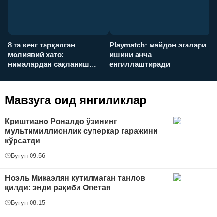
8 та кенг тарқалган
Playmatch: майдон эгалари
P
молиявий хато:
ишини анча
у
нималардан сақланиш
енгиллаштиради
х
керак?
Мавзуга оид янгиликлар
Криштиано Роналдо ўзининг
мультимиллионлик суперкар гаражини
кўрсатди
Бугун 09:56
Ноэль Микаэлян кутилмаган танлов
қилди: энди рақиби Опетая
Бугун 08:15