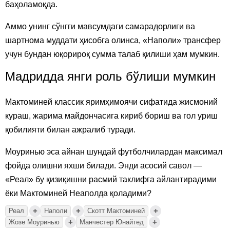
баҳоламоқда.
Аммо унинг сўнгги мавсумдаги самарадорлиги ва
шартнома муддати ҳисобга олинса, «Наполи» трансфер
учун бундан юқорироқ сумма талаб қилиши ҳам мумкин.
Мадридда янги роль бўлиши мумкин
Мактоминей классик яримҳимоячи сифатида жисмоний
кураш, жарима майдончасига кириб бориш ва гол уриш
қобилияти билан ажралиб туради.
Моуринью эса айнан шундай футболчилардан максимал
фойда олишни яхши билади. Энди асосий савол —
«Реал» бу қизиқишни расмий таклифга айлантирадими
ёки Мактоминей Неаполда қоладими?
+
+
+
Реал
Наполи
Скотт Мактоминей
+
+
Жозе Моуринью
Манчестер Юнайтед