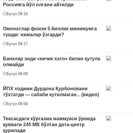
Россияга йўл олгани айтилди
Бугун 09:18
Омонатлар фоизи 5 йиллик минимумга
тушди: нималар ўзгарди?
Бугун 09:17
Банклар энди «кичик хато» билан қутула
олмайди
Бугун 09:09
ЙПХ ходими Дурдона Қурбоновани
тўхтатди — сабаби кутилмаган... (видео)
Бугун 08:59
Тексасдаги кўргазма мажмуаси ўрнида
қуввати 245 МВ бўлган дата-центр
қурилади