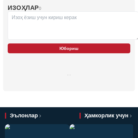
ИЗОҲЛАР
0
Юбориш
…
Эълонлар
Ҳамкорлик учун