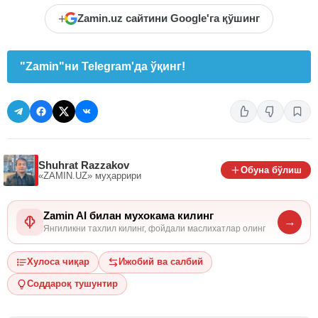
+
Zamin.uz сайтини Google'га қўшинг
"Zamin"ни Telegram'да ўқинг!
Shuhrat Razzakov
Обуна бўлиш
«ZAMIN.UZ»
муҳаррири
Zamin AI билан мухокама килинг
→
Янгиликни тахлил килинг, фойдали маслихатлар олинг
Хулоса чиқар
Ижобий ва салбий
Соддароқ тушунтир