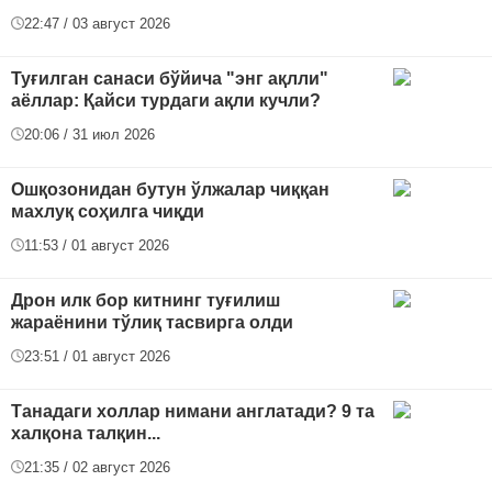
22:47 / 03 август 2026
Туғилган санаси бўйича "энг ақлли"
аёллар: Қайси турдаги ақли кучли?
20:06 / 31 июл 2026
Ошқозонидан бутун ўлжалар чиққан
махлуқ соҳилга чиқди
11:53 / 01 август 2026
Дрон илк бор китнинг туғилиш
жараёнини тўлиқ тасвирга олди
23:51 / 01 август 2026
Танадаги холлар нимани англатади? 9 та
халқона талқин...
21:35 / 02 август 2026