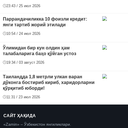
23:43 / 25 июл 2026
Паррандачиликка 10 фоизли кредит:
янги тартиб жорий этилади
10:54 / 24 июл 2026
Ўлимидан бир кун олдин ҳам
талабаларига баҳо қўйган устоз
19:34 / 03 август 2026
Таиландда 1,8 метрли улкан варан
дўконга бостириб кириб, харидорларни
қўрқитиб юборди!
11:31 / 23 июл 2026
САЙТ ҲАҚИДА
«Zamin» – Ўзбекистон янгиликлари.