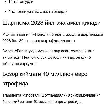
14 та гол урди;
4 та голли узатма амалга оширди.
Шартнома 2028 йилгача амал қилади
Мактоминейнинг «Наполи» билан амалдаги шартномаси
2028 йил 30 июнига қадар мўлжалланган.
Бу эса «Реал» учун музокаралар осон кечмаслигини
англатади. Неапол клуби футболчини арзон қўйиб
юбориши даргумон.
Бозор қиймати 40 миллион евро
атрофида
Transfermarkt портали шотландиялик яримҳимоячининг
бозор қийматини 40 миллион евро атрофида