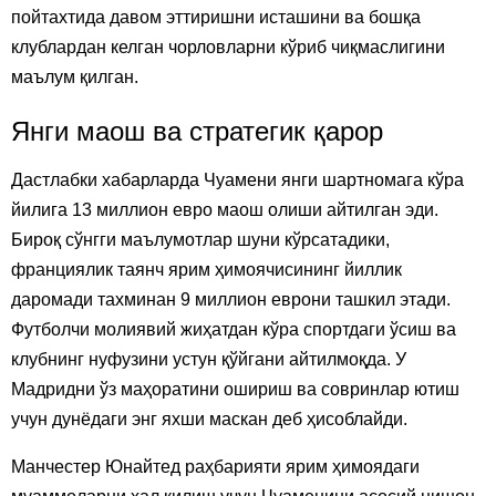
пойтахтида давом эттиришни исташини ва бошқа
клублардан келган чорловларни кўриб чиқмаслигини
маълум қилган.
Янги маош ва стратегик қарор
Дастлабки хабарларда Чуамени янги шартномага кўра
йилига 13 миллион евро маош олиши айтилган эди.
Бироқ сўнгги маълумотлар шуни кўрсатадики,
франциялик таянч ярим ҳимоячисининг йиллик
даромади тахминан 9 миллион еврони ташкил этади.
Футболчи молиявий жиҳатдан кўра спортдаги ўсиш ва
клубнинг нуфузини устун қўйгани айтилмоқда. У
Мадридни ўз маҳоратини ошириш ва совринлар ютиш
учун дунёдаги энг яхши маскан деб ҳисоблайди.
Манчестер Юнайтед раҳбарияти ярим ҳимоядаги