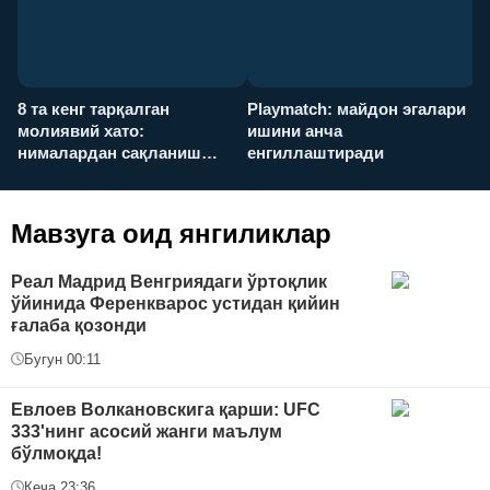
8 та кенг тарқалган
Playmatch: майдон эгалари
P
молиявий хато:
ишини анча
у
нималардан сақланиш
енгиллаштиради
х
керак?
Мавзуга оид янгиликлар
Реал Мадрид Венгриядаги ўртоқлик
ўйинида Ференкварос устидан қийин
ғалаба қозонди
Бугун 00:11
Евлоев Волкановскига қарши: UFC
333'нинг асосий жанги маълум
бўлмоқда!
Кеча 23:36