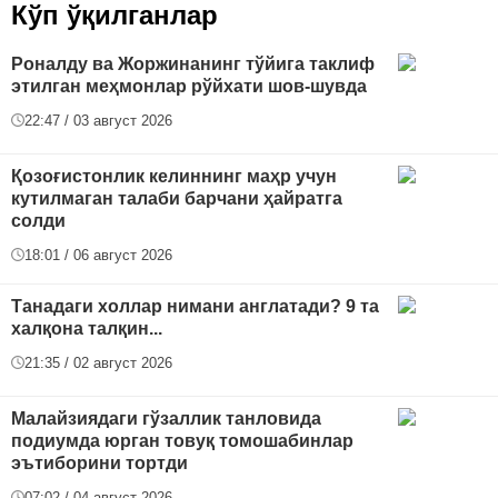
Кўп ўқилганлар
Роналду ва Жоржинанинг тўйига таклиф
этилган меҳмонлар рўйхати шов-шувда
22:47 / 03 август 2026
Қозоғистонлик келиннинг маҳр учун
кутилмаган талаби барчани ҳайратга
солди
18:01 / 06 август 2026
Танадаги холлар нимани англатади? 9 та
халқона талқин...
21:35 / 02 август 2026
Малайзиядаги гўзаллик танловида
подиумда юрган товуқ томошабинлар
эътиборини тортди
07:02 / 04 август 2026