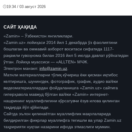
19:34 / 03 август 2026
САЙТ ҲАҚИДА
«Zamin» – Ўзбекистон янгиликлари.
«Zamin.uz» лойиҳаси 2014 йил 1 декабрда ўз фаолиятини
бошлаган ва оммавий ахборот воситаси сифатида 1117-
рақамли гувоҳнома билан 2016 йил 5 июлда давлат рўйхатидан
ўтган. Лойиҳа муассиси — «ALLTEN» МЧЖ.
Электрон манзил:
info@zamin.uz
.
Матнли материалларни тўлиқ кўчириш ёки қисман иқтибос
келтиришга, шунингдек, фотографик, график, аудио ва/ёки
видеоматериаллардан фойдаланишга «Zamin.uz» сайтига
гиперҳавола мавжуд бўлган ва/ёки «Zamin» интернет-
нашрининг муаллифлигини кўрсатувчи ёзув илова қилинган
тақдирда йўл қўйилади.
Сайтда эълон қилинаётган муаллифлик мақолаларида
билдирилган фикрлар муаллифга тегишли ва улар Zamin.uz
таҳририяти нуқтаи назарини ифода этмаслиги мумкин.