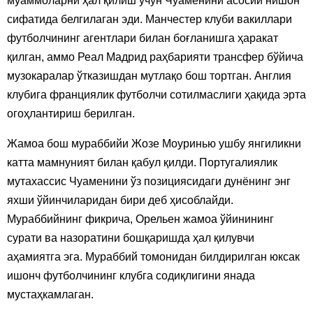
муаммоларни ҳал қилиш учун Чуаменини асосий нишон
сифатида белгилаган эди. Манчестер клуби вакиллари
футболчининг агентлари билан боғланишга ҳаракат
қилган, аммо Реал Мадрид раҳбарияти трансфер бўйича
музокаралар ўтказишдан мутлақо бош тортган. Англия
клубига франциялик футболчи сотилмаслиги ҳақида эрта
огоҳлантириш берилган.
Жамоа бош мураббийи Жозе Моуринью ушбу янгиликни
катта мамнуният билан қабул қилди. Португалиялик
мутахассис Чуаменини ўз позициясидаги дунёнинг энг
яхши ўйинчиларидан бири деб ҳисоблайди.
Мураббийнинг фикрича, Орельен жамоа ўйинининг
сурати ва назоратини бошқаришда ҳал қилувчи
аҳамиятга эга. Мураббий томонидан билдирилган юксак
ишонч футболчининг клубга содиқлигини янада
мустаҳкамлаган.