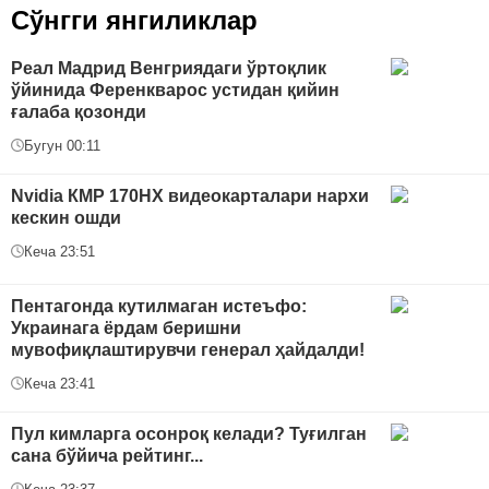
Сўнгги янгиликлар
Реал Мадрид Венгриядаги ўртоқлик
ўйинида Ференкварос устидан қийин
ғалаба қозонди
Бугун 00:11
Nvidia КMP 170HX видеокарталари нархи
кескин ошди
Кеча 23:51
Пентагонда кутилмаган истеъфо:
Украинага ёрдам беришни
мувофиқлаштирувчи генерал ҳайдалди!
Кеча 23:41
Пул кимларга осонроқ келади? Туғилган
сана бўйича рейтинг...