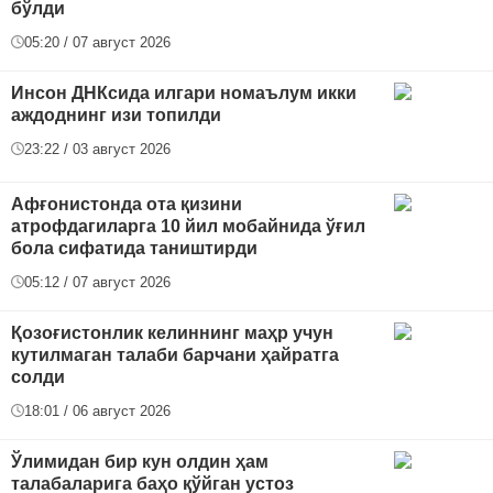
бўлди
05:20 / 07 август 2026
Инсон ДНКсида илгари номаълум икки
аждоднинг изи топилди
23:22 / 03 август 2026
Афғонистонда ота қизини
атрофдагиларга 10 йил мобайнида ўғил
бола сифатида таништирди
05:12 / 07 август 2026
Қозоғистонлик келиннинг маҳр учун
кутилмаган талаби барчани ҳайратга
солди
18:01 / 06 август 2026
Ўлимидан бир кун олдин ҳам
талабаларига баҳо қўйган устоз