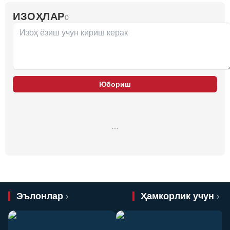
ИЗОҲЛАР
0
Юбориш
…
Эълонлар
Ҳамкорлик учун