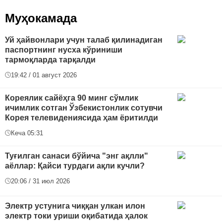
Муҳокамада
Уй ҳайвонлари учун талаб қилинадиган
паспортнинг нусха кўриниши
тармоқларда тарқалди
19:42 / 01 август 2026
Кореялик сайёҳга 90 минг сўмлик
ичимлик сотган Ўзбекистонлик сотувчи
Корея телевидениясида ҳам ёритилди
Кеча 05:31
Туғилган санаси бўйича "энг ақлли"
аёллар: Қайси турдаги ақли кучли?
20:06 / 31 июл 2026
Электр устунига чиққан улкан илон
электр токи уриши оқибатида ҳалок