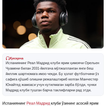
Қисқача
Испаниянинг Реал Мадрид клуби ярим ҳимоячи Орельен
Чуамени билан 2031-йилгача мўлжалланган янги беш
йиллик шартномага имзо чекди. Бу ҳолат футболчини ўз
сафига қўшиб олишни режалаштириб келган Манчестер
Юнайтед жамоаси учун кутилмаган зарба бўлди, чунки
Мадрид клуби тушган барча таклифларни рад этди.
Испаниянинг
Реал Мадрид
клуби ўзининг асосий ярим