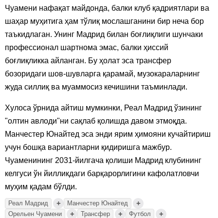
Чуамени нафақат майдонда, балки клуб қадриятлари ва
шаҳар муҳитига ҳам тўлиқ мослашганини бир неча бор
таъкидлаган. Унинг Мадрид билан боғлиқлиги шунчаки
профессионал шартнома эмас, балки ҳиссий
боғлиқликка айланган. Бу ҳолат эса трансфер
бозоридаги шов-шувларга қарамай, музокараларнинг
жуда силлиқ ва муаммосиз кечишини таъминлади.
Хулоса ўрнида айтиш мумкинки, Реал Мадрид ўзининг
"олтин авлоди"ни сақлаб қолишда давом этмоқда.
Манчестер Юнайтед эса энди ярим ҳимояни кучайтириш
учун бошқа вариантларни қидиришга мажбур.
Чуаменининг 2031-йилгача қолиши Мадрид клубининг
келгуси ўн йилликдаги барқарорлигини кафолатловчи
муҳим қадам бўлди.
+
+
Реал Мадрид
Манчестер Юнайтед
+
+
+
Орельен Чуамени
Трансфер
Футбол