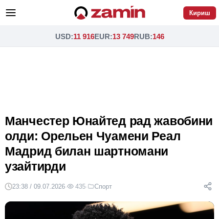
Кириш
USD
:
11 916
EUR
:
13 749
RUB
:
146
Манчестер Юнайтед рад жавобини
олди: Орельен Чуамени Реал
Мадрид билан шартномани
узайтирди
23:38 / 09.07.2026
·
435
·
Спорт