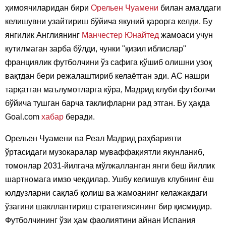
ҳимоячиларидан бири
Орельен Чуамени
билан амалдаги
келишувни узайтириш бўйича якуний қарорга келди. Бу
янгилик Англиянинг
Манчестер Юнайтед
жамоаси учун
кутилмаган зарба бўлди, чунки "қизил иблислар"
франциялик футболчини ўз сафига қўшиб олишни узоқ
вақтдан бери режалаштириб келаётган эди. АС нашри
тарқатган маълумотларга кўра, Мадрид клуби футболчи
бўйича тушган барча таклифларни рад этган. Бу ҳақда
Goal.com
хабар
беради.
Орельен Чуамени ва Реал Мадрид раҳбарияти
ўртасидаги музокаралар муваффақиятли якунланиб,
томонлар 2031-йилгача мўлжалланган янги беш йиллик
шартномага имзо чекдилар. Ушбу келишув клубнинг ёш
юлдузларни сақлаб қолиш ва жамоанинг келажакдаги
ўзагини шакллантириш стратегиясининг бир қисмидир.
Футболчининг ўзи ҳам фаолиятини айнан Испания