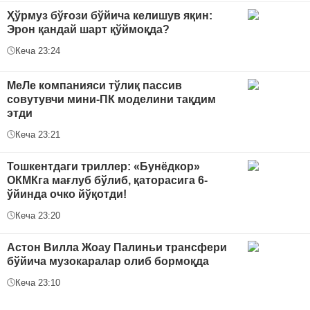
Ҳўрмуз бўғози бўйича келишув яқин:
Эрон қандай шарт қўймоқда?
Кеча 23:24
МеЛе компанияси тўлиқ пассив
совутувчи мини-ПК моделини тақдим
этди
Кеча 23:21
Тошкентдаги триллер: «Бунёдкор»
ОКМКга мағлуб бўлиб, қаторасига 6-
ўйинда очко йўқотди!
Кеча 23:20
Астон Вилла Жоау Палиньи трансфери
бўйича музокаралар олиб бормоқда
Кеча 23:10