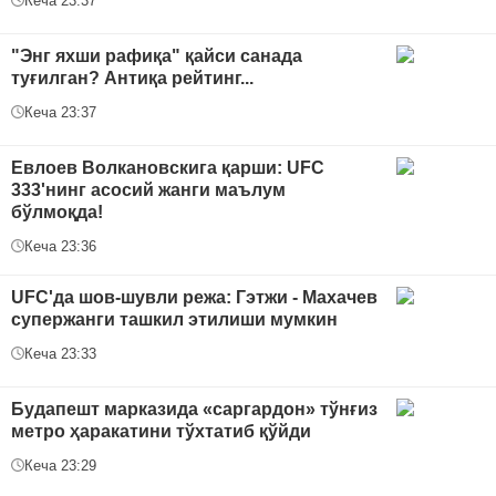
Кеча 23:37
"Энг яхши рафиқа" қайси санада
туғилган? Антиқа рейтинг...
Кеча 23:37
Евлоев Волкановскига қарши: UFC
333'нинг асосий жанги маълум
бўлмоқда!
Кеча 23:36
UFC'да шов-шувли режа: Гэтжи - Махачев
супержанги ташкил этилиши мумкин
Кеча 23:33
Будапешт марказида «саргардон» тўнғиз
метро ҳаракатини тўхтатиб қўйди
Кеча 23:29