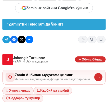
+
Zamin.uz сайтини Google'га қўшинг
"Zamin"ни Telegram'да ўқинг!
Jahongir Tursunov
J
Обуна бўлиш
«ZAMIN.UZ»
муҳаррири
Zamin AI билан муҳокама қилинг
→
Янгиликни таҳлил қилинг, фойдали маслаҳатлар олинг
Хулоса чиқар
Ижобий ва салбий
Соддароқ тушунтир