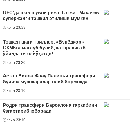
UFC'да шов-шувли режа: Гэтжи - Махачев
супержанги ташкил этилиши мумкин
Кеча 23:33
Тошкентдаги триллер: «Бунёдкор»
ОКМКга мағлуб бўлиб, қаторасига 6-
ўйинда очко йўқотди!
Кеча 23:20
Астон Вилла Жоау Палиньи трансфери
бўйича музокаралар олиб бормоқда
Кеча 23:10
Родри трансфери Барселона таркибини
ўзгартириб юборади
Кеча 23:10