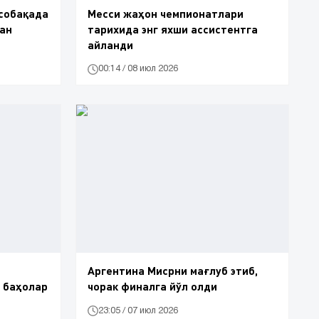
усобақада
Месси жаҳон чемпионатлари
тан
тарихида энг яхши ассистентга
айланди
00:14 / 08 июл 2026
Аргентина Мисрни мағлуб этиб,
 баҳолар
чорак финалга йўл олди
23:05 / 07 июл 2026