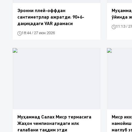
Эронни плей-оффдан
Муҳамма
сантиметрлар ажратди: 90+6-
ўйинда 
дақиқадаги VAR драмаси
11:13 / 2
18:44 / 27 июн 2026
Муҳаммад Салах Миср термасига
Миср икк
Жаҳон чемпионатидаги илк
намойиш 
ғалабани тақдим этди
мағлуб э