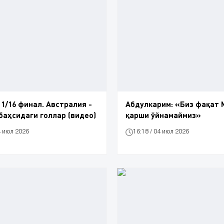
 1/16 финал. Австралия -
Абдулкарим: «Биз фақат 
 баҳсидаги голлар (видео)
қарши ўйнамаймиз»
4 июл 2026
16:18 / 04 июл 2026