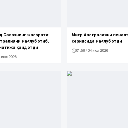
д Салахнинг жасорати:
Миср Австралияни пенал
тралияни мағлуб этиб,
сериясида мағлуб этди
натижа қайд этди
01:56 / 04 июл 2026
4 июл 2026