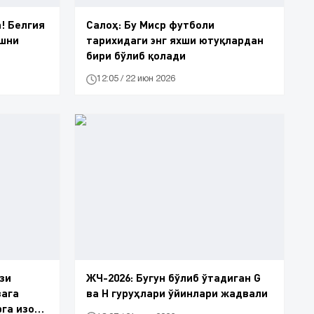
! Белгия
Салоҳ: Бу Миср футболи
ишни
тарихидаги энг яхши ютуқлардан
бири бўлиб қолади
12:05 / 22 июн 2026
зи
ЖЧ-2026: Бугун бўлиб ўтадиган G
зага
ва H гуруҳлари ўйинлари жадвали
га изоҳ