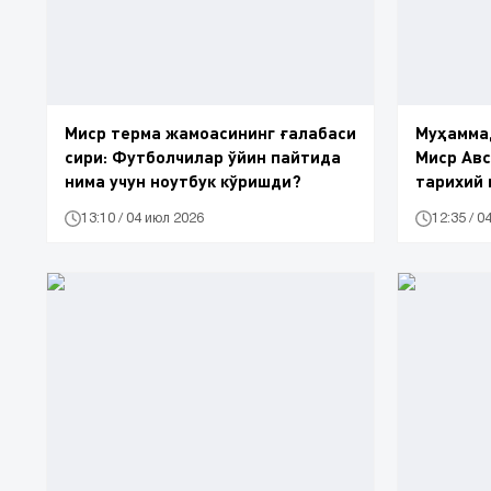
Миср терма жамоасининг ғалабаси
Муҳамма
сири: Футболчилар ўйин пайтида
Миср Авс
нима учун ноутбук кўришди?
тарихий 
13:10 / 04 июл 2026
12:35 / 0