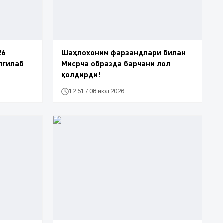
26
Шаҳлохоним фарзандлари билан
лгилаб
Мисрча образда барчани лол
қолдирди!
12:51 / 08 июл 2026