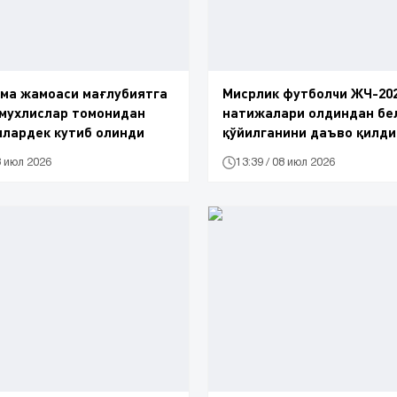
ма жамоаси мағлубиятга
Мисрлик футболчи ЖЧ-20
 мухлислар томонидан
натижалари олдиндан бе
лардек кутиб олинди
қўйилганини даъво қилди
8 июл 2026
13:39 / 08 июл 2026