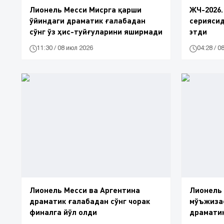
Лионель Месси Мисрга қарши
ЖЧ-2026
ўйиндаги драматик ғалабадан
сериясид
сўнг ўз ҳис-туйғуларини яширмади
этди
11:30 / 08 июл 2026
04:28 / 0
Лионель Месси ва Аргентина
Лионель 
драматик ғалабадан сўнг чорак
мўъжизас
финалга йўл олди
драмати