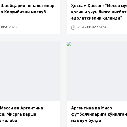
. Швейцария пенальтилар
Ҳоссам Ҳассан: “Месси м
а Колумбияни мағлуб
қолиши учун бизга нисба
адолатсизлик қилинди”
8 июл 2026
02:14 / 08 июл 2026
Месси ва Аргентина
Аргентина ва Миср
и: Мисрга қарши
футболчиларига қўйилган
к ғалаба
маълум бўлди