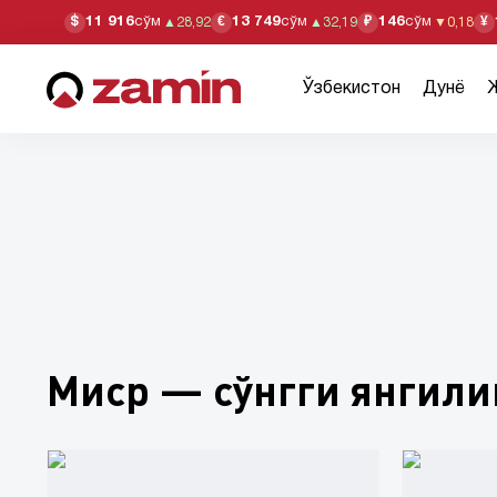
11 916
сўм
13 749
сўм
146
сўм
$
€
₽
¥
▲
28,92
▲
32,19
▼
0,18
Ўзбекистон
Дунё
Миср — сўнгги янгили