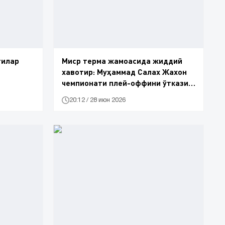
тилар
Миср терма жамоасида жиддий
хавотир: Муҳаммад Салах Жахон
чемпионати плей-оффини ўтказиб
юбориши мумкин
20:12 / 28 июн 2026