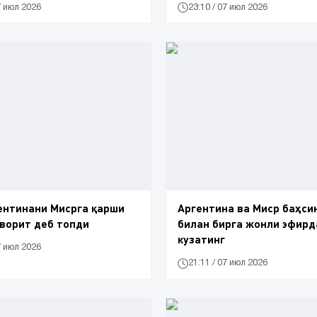
7 июл 2026
23:10 / 07 июл 2026
ентинани Мисрга қарши
Аргентина ва Миср баҳси
ворит деб топди
билан бирга жонли эфирд
кузатинг
7 июл 2026
21:11 / 07 июл 2026