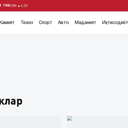
1 766
сўм
▲
4,29
Жамият
Техно
Спорт
Авто
Маданият
Иқтисодиё
клар