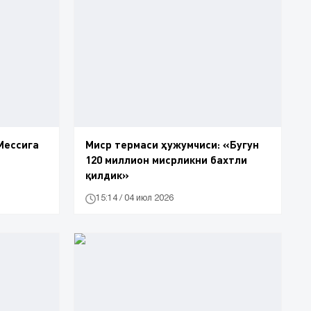
Мессига
Миср термаси ҳужумчиси: «Бугун
120 миллион мисрликни бахтли
қилдик»
15:14 / 04 июл 2026