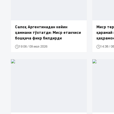
Салоҳ Аргентинадан кейин
Миср тер
ҳаммани тўхтатди: Миср етакчиси
қарамай
бошқача фикр билдирди
қаҳрамон
19:06 / 09 июл 2026
14:38 / 0