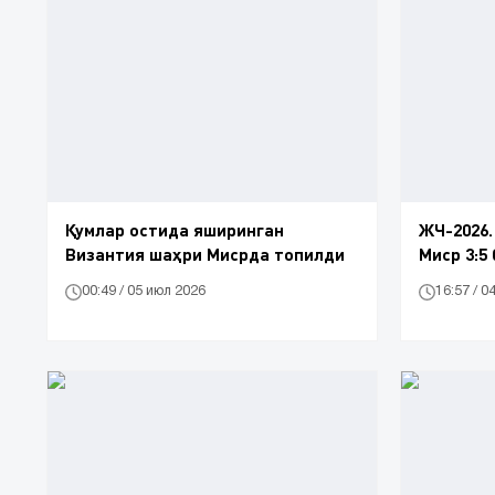
Қумлар остида яширинган
ЖЧ-2026.
Византия шаҳри Мисрда топилди
Миср 3:5
00:49 / 05 июл 2026
16:57 / 0