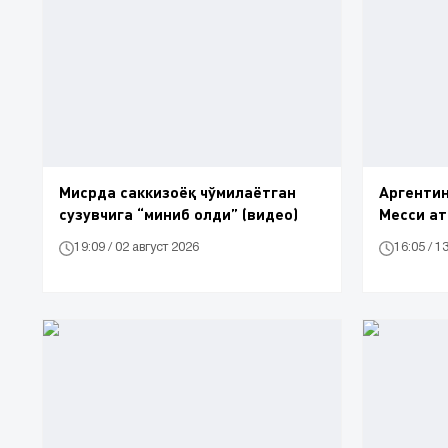
Мисрда саккизоёқ чўмилаётган
Аргентин
сузувчига “миниб олди” (видео)
Месси ат
19:09 / 02 август 2026
16:05 / 1