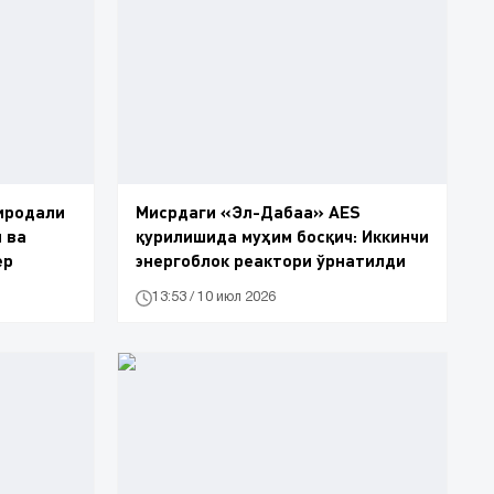
иродали
Мисрдаги «Эл-Дабаа» AES
 ва
қурилишида муҳим босқич: Иккинчи
ер
энергоблок реактори ўрнатилди
13:53 / 10 июл 2026