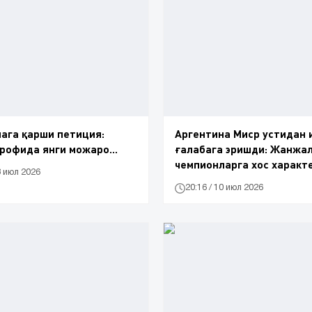
ага қарши петиция:
Аргентина Миср устидан 
рофида янги можаро...
ғалабага эришди: Жанжал
чемпионларга хос характ
3 июл 2026
20:16 / 10 июл 2026