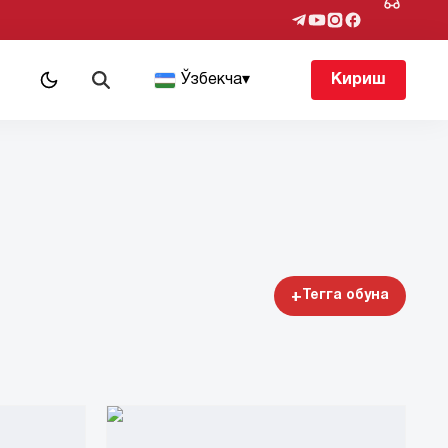
т
Ўзбекча
▾
Кириш
+
Тегга обуна