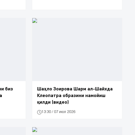
ни биз
Шаҳло Зоирова Шарм ал-Шайхда
а
Клеопатра образини намойиш
қилди (видео)
13:30 / 07 июл 2026