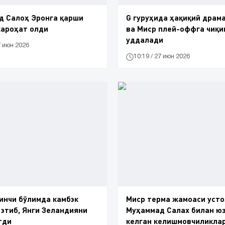
д Салоҳ Эронга қарши
G гуруҳида ҳақиқий драма
жароҳат олди
ва Миср плей-оффга чиқ
уддалади
7 июн 2026
10:19 / 27 июн 2026
инчи бўлимда камбэк
Миср терма жамоаси усто
этиб, Янги Зеландияни
Муҳаммад Салах билан ю
тди
келган келишмовчиликлар