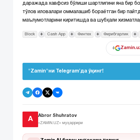
даражада хавфсиз бўлиши шартлигини яна бир бо
тўлов иловалари оммалашиб бораётган бир пайт
маълумотларини киритишда ва шубҳали хизматла
+
+
+
+
Block
Cash App
Финтех
Фирибгарлик
+
Zamin.u
"Zamin"ни Telegram'да ўқинг!
Abror Shuhratov
A
«ZAMIN.UZ»
муҳаррири