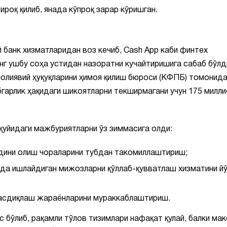
роқ қилиб, янада кўпроқ зарар кўришган.
 банк хизматларидан воз кечиб, Cash App каби финтех
нг ушбу соҳа устидан назоратни кучайтиришига сабаб бўлд
олиявий ҳуқуқларини ҳимоя қилиш бюроси (КФПБ) томонида
гарлик ҳақидаги шикоятларни текширмагани учун 175 милли
 қуйидаги мажбуриятларни ўз зиммасига олди:
дини олиш чораларини тубдан такомиллаштириш;
да ишлайдиган мижозларни қўллаб-қувватлаш хизматини йў
тасдиқлаш жараёнларини мураккаблаштириш.
 бўлиб, рақамли тўлов тизимлари нафақат қулай, балки ма