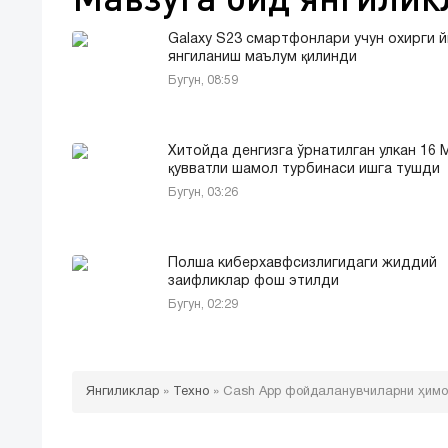
Galaxy S23 смартфонлари учун охирги 
янгиланиш маълум қилинди
Бугун, 08:59
Хитойда денгизга ўрнатилган улкан 16 
қувватли шамол турбинаси ишга тушди
Бугун, 03:26
Полша киберхавфсизлигидаги жиддий
заифликлар фош этилди
Бугун, 02:29
Янгиликлар
»
Техно
»
Cash App фойдаланувчиларни ҳимо