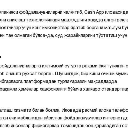
панияси фойдаланувчиларни чалғитиб, Cash App иловасида
кни аниқлаш технологиялари мавжудлиги ҳақида ёлғон рекл
оятчилар учун кенг имкониятлар яратиб бергани маълум бў
бини тан олмаган бўлса-да, суд жараёнларини тўхтатиш учун
р
ойдаланувчиларга ижтимоий суғурта рақами ёки туғилган 
б очишга рухсат берган. Шунингдек, бир киши очиши мумк
ирибгарларга платформадан турли ғаразли мақсадларда
рақамли ҳамёнлар хавфсизлиги бўйича халқаро стандартла
тлаш хизмати билан боғлиқ. Иловада расмий алоқа телеф
маган ёки маблағидан айрилган фойдаланувчилар интернетд
плаб инсонлар фирибгарлар томонидан бошқариладиган со