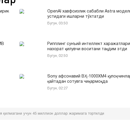
йирик
OpenAI хавфсизлик сабабли Astra модел
устидаги ишларни тўхтатди
Бугун, 03:50
МВ
Рипплинг сунъий интеллект харажатлар
назорат қилувчи воситани тақдим этди
Бугун, 02:50
Sony афсонавий ВҲ-1000XM4 қулоқчинла
қайтадан сотувга чиқармоқда
Бугун, 02:27
я қилмагани учун 45 миллион доллар жаримага тортилди