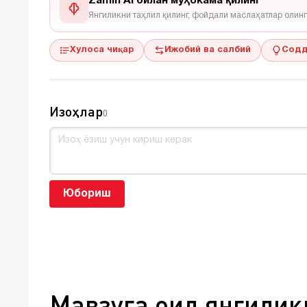
Zamin AI билан муҳокама қилинг
Янгиликни таҳлил қилинг, фойдали маслаҳатлар олинг
Хулоса чиқар
Ижобий ва салбий
Содд
Изоҳлар
0
Юбориш
Мавзуга оид янгилик