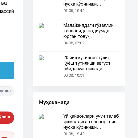
 ва
нусха кўриниши
тармоқларда тарқалди
01.08, 19:42
шахсий
Малайзиядаги гўзаллик
танловида подиумда
юрган товуқ
томошабинлар
04.08, 07:02
эътиборини тортди
20 йил кутилган тўлиқ
Қуёш тутилиши август
ойида кузатилади
03.08, 18:31
қлаш
Муҳокамада
Уй ҳайвонлари учун талаб
бўлиш
қилинадиган паспортнинг
нусха кўриниши
тармоқларда тарқалди
01.08, 19:42