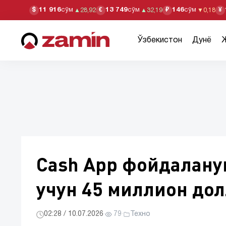
11 916
сўм
13 749
сўм
146
сўм
$
€
₽
¥
▲
28,92
▲
32,19
▼
0,18
Ўзбекистон
Дунё
Cash App фойдалану
учун 45 миллион до
02:28 / 10.07.2026
·
79
·
Техно