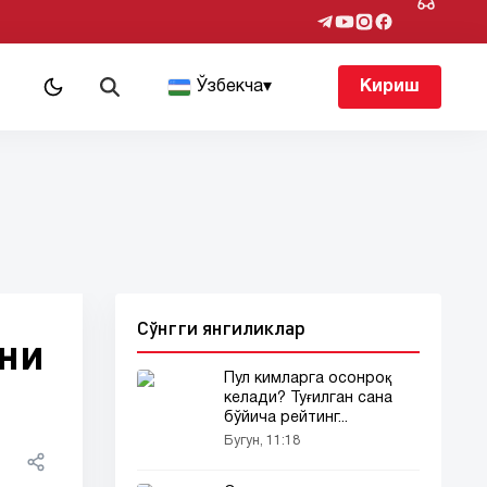
т
Ўзбекча
▾
Кириш
Сўнгги янгиликлар
ни
Пул кимларга осонроқ
келади? Туғилган сана
бўйича рейтинг...
Бугун, 11:18