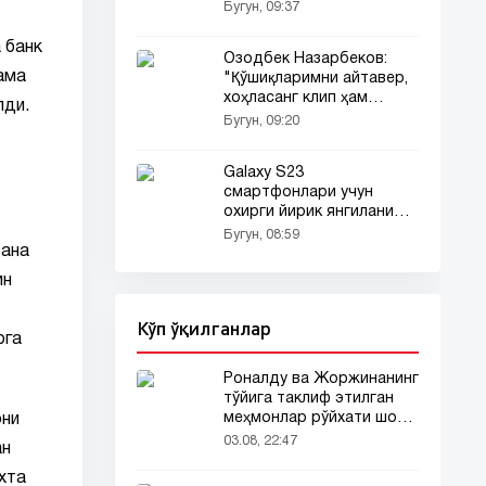
Бугун, 09:37
 банк
Озодбек Назарбеков:
ама
"Қўшиқларимни айтавер,
хоҳласанг клип ҳам
лди.
чиқар" (видео)
Бугун, 09:20
Galaxy S23
смартфонлари учун
охирги йирик янгиланиш
маълум қилинди
Бугун, 08:59
сана
ин
Кўп ўқилганлар
рга
Роналду ва Жоржинанинг
тўйига таклиф этилган
меҳмонлар рўйхати шов-
они
шувда
03.08, 22:47
ан
хта