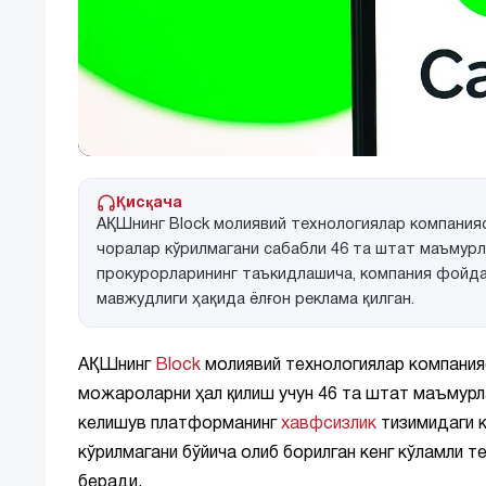
Қисқача
АҚШнинг Block молиявий технологиялар компания
чоралар кўрилмагани сабабли 46 та штат маъмурл
прокурорларининг таъкидлашича, компания фойда
мавжудлиги ҳақида ёлғон реклама қилган.
АҚШнинг
Block
молиявий технологиялар компания
можароларни ҳал қилиш учун 46 та штат маъмурл
келишув платформанинг
хавфсизлик
тизимидаги к
кўрилмагани бўйича олиб борилган кенг кўламли 
беради.