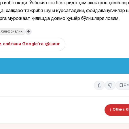
р исботлади. Ўзбекистон бозорида ҳам электрон ҳамёнлар
да, халқаро тажриба шуни кўрсатадики, фойдаланувчилар 
рга мурожаат қилишда доимо ҳушёр бўлишлари лозим.
+
Хавфсизлик
z сайтини Google'га қўшинг
Са
Обуна 