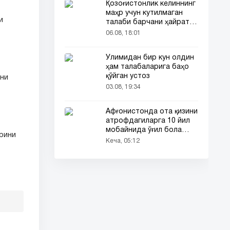
Қозоғистонлик келиннинг
маҳр учун кутилмаган
и
талаби барчани ҳайратга
солди
06.08, 18:01
Ўлимидан бир кун олдин
ҳам талабаларига баҳо
қўйган устоз
ини
03.08, 19:34
Афғонистонда ота қизини
атрофдагиларга 10 йил
мобайнида ўғил бола
рини
сифатида таништирди
Кеча, 05:12