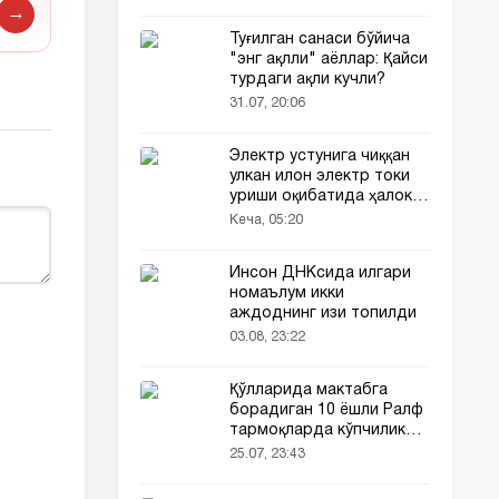
→
Туғилган санаси бўйича
"энг ақлли" аёллар: Қайси
турдаги ақли кучли?
31.07, 20:06
Электр устунига чиққан
улкан илон электр токи
уриши оқибатида ҳалок
бўлди
Кеча, 05:20
Инсон ДНКсида илгари
номаълум икки
аждоднинг изи топилди
03.08, 23:22
Қўлларида мактабга
борадиган 10 ёшли Ралф
тармоқларда кўпчиликни
таъсирлантирди
25.07, 23:43