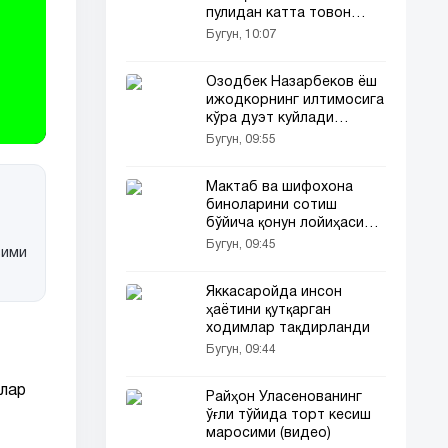
пулидан катта товон
тўлатган!
Бугун, 10:07
Озодбек Назарбеков ёш
ижодкорнинг илтимосига
кўра дуэт куйлади
(видео)
Бугун, 09:55
Мактаб ва шифохона
биноларини сотиш
бўйича қонун лойиҳаси
тайёрланмоқда
Бугун, 09:45
зими
Яккасаройда инсон
ҳаётини қутқарган
ходимлар тақдирланди
Бугун, 09:44
алар
Райҳон Уласенованинг
ўғли тўйида торт кесиш
маросими (видео)