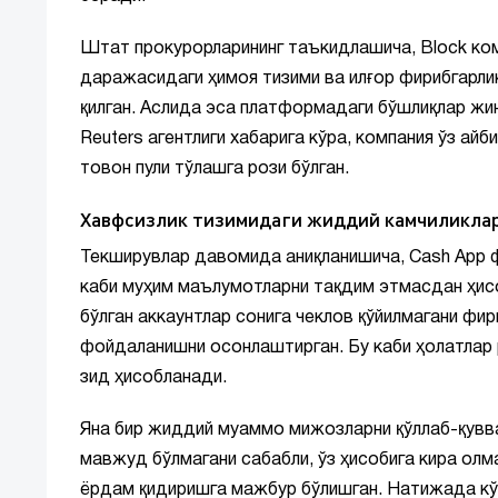
Штат прокурорларининг таъкидлашича, Block ком
даражасидаги ҳимоя тизими ва илғор фирибгарли
қилган. Аслида эса платформадаги бўшлиқлар жин
Reuters агентлиги хабарига кўра, компания ўз ай
товон пули тўлашга рози бўлган.
Хавфсизлик тизимидаги жиддий камчиликла
Текширувлар давомида аниқланишича, Cash App ф
каби муҳим маълумотларни тақдим этмасдан ҳисо
бўлган аккаунтлар сонига чеклов қўйилмагани ф
фойдаланишни осонлаштирган. Бу каби ҳолатлар 
зид ҳисобланади.
Яна бир жиддий муаммо мижозларни қўллаб-қувва
мавжуд бўлмагани сабабли, ўз ҳисобига кира ол
ёрдам қидиришга мажбур бўлишган. Натижада кў