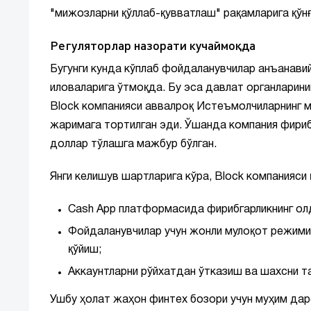
"мижозларни қўллаб-қувватлаш" рақамларига қўнғи
Регуляторлар назорати кучаймоқда
Бугунги кунда кўплаб фойдаланувчилар анъанавий
иловаларига ўтмоқда. Бу эса давлат органларини
Block компанияси аввалроқ Истеъмолчиларнинг м
жаримага тортилган эди. Ўшанда компания фириб
доллар тўлашга мажбур бўлган.
Янги келишув шартларига кўра, Block компанияси
Cash App платформасида фирибгарликнинг ол
Фойдаланувчилар учун жонли мулоқот режими
қўйиш;
Аккаунтларни рўйхатдан ўтказиш ва шахсни 
Ушбу ҳолат жаҳон финтех бозори учун муҳим дарс