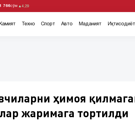
1 766
сўм
▲
4,29
Жамият
Техно
Спорт
Авто
Маданият
Иқтисодиё
вчиларни ҳимоя қилмага
ллар жаримага тортилди