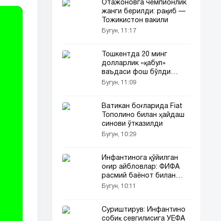
Отажоновга чемпионлик
жанги берилди: рақиб —
Тожикистон вакили
Бугун, 11:17
Тошкентда 20 минг
долларлик «қабул»
ваъдаси фош бўлди
(видео)
Бугун, 11:09
Ватикан боғларида Fiat
Тополино билан ҳайдаш
синови ўтказилди
Бугун, 10:29
Инфантинога қўйилган
оғир айбловлар: ФИФА
расмий баёнот билан
чиқди
Бугун, 10:11
Суриштирув: Инфантино
собиқ севгилисига УЕФА