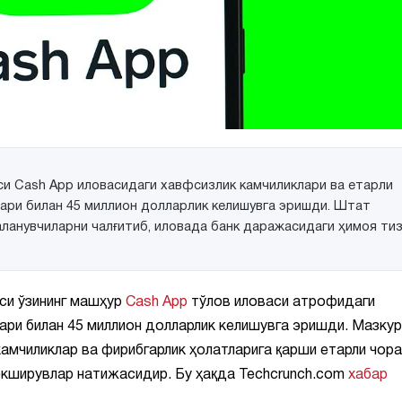
си Cash App иловасидаги хавфсизлик камчиликлари ва етарли
ари билан 45 миллион долларлик келишувга эришди. Штат
ланувчиларни чалғитиб, иловада банк даражасидаги ҳимоя ти
си ўзининг машҳур
Cash App
тўлов иловаси атрофидаги
ари билан 45 миллион долларлик келишувга эришди. Мазкур
амчиликлар ва фирибгарлик ҳолатларига қарши етарли чор
текширувлар натижасидир. Бу ҳақда Techcrunch.com
хабар