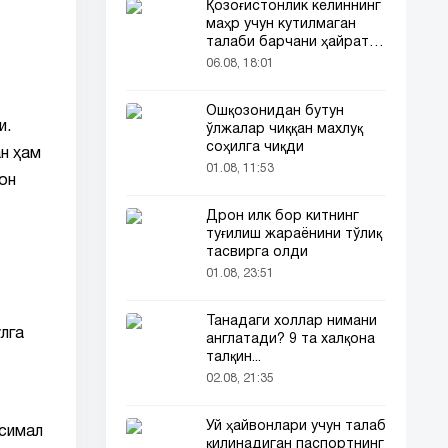
Қозоғистонлик келиннинг
маҳр учун кутилмаган
талаби барчани ҳайратга
солди
06.08, 18:01
Ошқозонидан бутун
и.
ўлжалар чиққан махлуқ
соҳилга чиқди
н ҳам
01.08, 11:53
он
Дрон илк бор китнинг
туғилиш жараёнини тўлиқ
тасвирга олди
01.08, 23:51
Танадаги холлар нимани
лга
англатади? 9 та халқона
талқин...
02.08, 21:35
Уй ҳайвонлари учун талаб
ксимал
қилинадиган паспортнинг