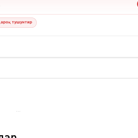
ароқ тушунтир
…
лар