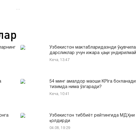
…
лар
ларнинг
Ўзбекистон мактабларидаэнди ўқувчил
дарсликлар учун ижара ҳақи ундирилма
Кеча, 13:47
а
54 минг амалдор маоши KPIга боғланади:
тизимда нима ўзгаради?
Кеча, 10:41
онга
Ўзбекистон тиббиёт рейтингида МДҲни
қолдирди
04.08, 19:29