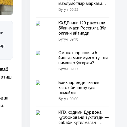
маълумотлар маркази
қурилади
Бугун, 09:22
КХДРнинг 120 ракетали
бўлинмаси Россияга йўл
чи
олгани айтилди
Бугун, 09:18
ғир
Омонатлар фоизи 5
йиллик минимумга тушди:
нималар ўзгарди?
Бугун, 09:17
шлаб
й этиш
Банклар энди «кичик
хато» билан қутула
олмайди
ввал
Бугун, 09:09
и.
ЙПХ ходими Дурдона
Қурбоновани тўхтатди —
сабаби кутилмаган...