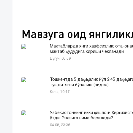
Мавзуга оид янгилик
Мактабларда янги хавфсизлик: ота-она
мактаб ҳудудига кириши чекланади
Бугун, 05:59
Тошкентда 5 дақиқалик йўл 2:45 дақиқаг
тушди: янги йўналиш (видео)
Кеча, 10:47
Ўзбекистоннинг икки қишлоғи Қирғизист
ўтди: Эвазига нима берилади?
04.08, 23:36