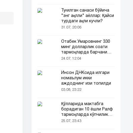
Туғилган санаси бўйича
"энг ақлли" аёллар: Қайси
турдаги ақли кучли?
31.07, 20:06
Отабек Умаровнинг 330
минг долларлик соати
тармоқларда барчани
эътиборини тортди!
24.07, 12:04
Инсон ДНКсида илгари
номаълум икки
аждоднинг изи топилди
03.08, 23:22
Қўлларида мактабга
борадиган 10 ёшли Ралф
тармоқларда кўпчиликни
таъсирлантирди
25.07, 23:43