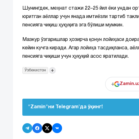
Шунингдек, меҳнат стажи 22–25 йил ёки ундан ор
юритган аёллар учун янада имтиёзли тартиб так
пенсияга чиқиш ҳуқуқига эга бўлиши мумкин.
Мазкур ўзгаришлар ҳозирча қонун лойиҳаси доира
кейин кучга киради. Агар лойиҳа тасдиқланса, аё
пенсияга чиқиши учун ҳуқуқий асос яратилади.
+
Ўзбекистон
+
Zamin.u
"Zamin"ни Telegram'да ўқинг!