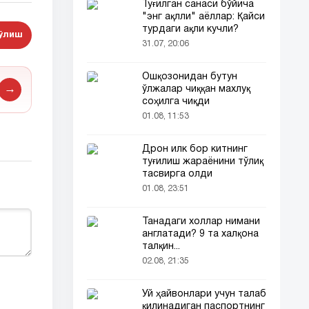
Туғилган санаси бўйича
"энг ақлли" аёллар: Қайси
турдаги ақли кучли?
бўлиш
31.07, 20:06
Ошқозонидан бутун
→
ўлжалар чиққан махлуқ
соҳилга чиқди
01.08, 11:53
Дрон илк бор китнинг
туғилиш жараёнини тўлиқ
тасвирга олди
01.08, 23:51
Танадаги холлар нимани
англатади? 9 та халқона
талқин...
02.08, 21:35
Уй ҳайвонлари учун талаб
қилинадиган паспортнинг