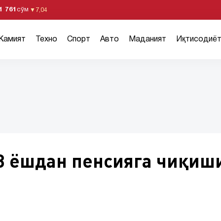
1 761
сўм
▼
7,04
Жамият
Техно
Спорт
Авто
Маданият
Иқтисодиё
3 ёшдан пенсияга чиқиш