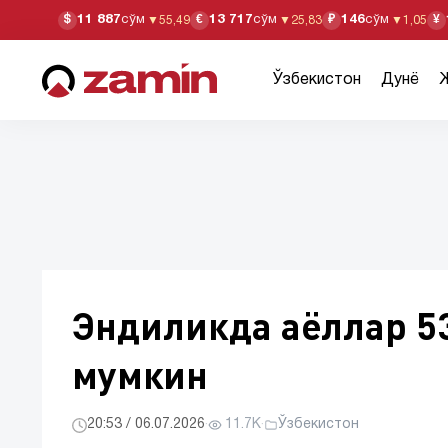
11 887
сўм
13 717
сўм
146
сўм
$
€
₽
¥
▼
55,49
▼
25,83
▼
1,05
Ўзбекистон
Дунё
Эндиликда аёллар 5
мумкин
20:53 / 06.07.2026
·
11.7K
·
Ўзбекистон