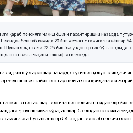
ига қараб пенсияга чиқиш ёшини пасайтиришни назарда тутув
л 1 июндан бошлаб камида 20 йил меҳнат стажига эга аёллар 54
н. Шунингдек, стажи 22–25 йил ёки ундан ортиқ бўлган ҳамда о
ёшдан пенсияга чиқиши таклиф этилмоқда.
га оид янги ўзгаришлар назарда тутилган қонун лойиҳаси и
ллар учун пенсия тайинлаш тартибига янги қоидаларни жори
 ташкил этган аёллар белгиланган пенсия ёшидан бир йил а
малдаги қонунчиликка кўра, аёллар 55 ёшдан пенсияга чиқад
ш стажига эга бўлган аёллар 54 ёшдан бошлаб пенсия олиш