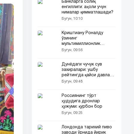
Банкларга солиқ
енгиллиги: аҳоли учун
нималар қимматлашади?
Бугун, 10:10
Криштиану Роналду
ўзининг
мультимиллионлик
суперкар гаражини
Бугун, 09:56
кўрсатди
Дунёдаги чучук сув
захиралари: ушбу
рейтингда қайси давлат
етакчи?
Бугун, 09:48
Россиянинг тўрт
ҳудудига дронлар
ҳужуми: қурбон бор
Бугун, 09:25
Лондонда тарихий пиво
заводи ўрнида йирик