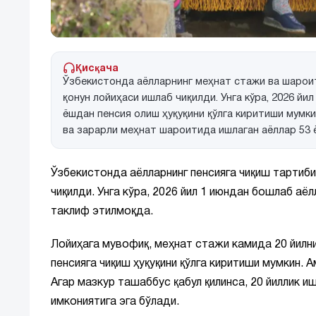
Қисқача
Ўзбекистонда аёлларнинг меҳнат стажи ва шароит
қонун лойиҳаси ишлаб чиқилди. Унга кўра, 2026 йи
ёшдан пенсия олиш ҳуқуқини қўлга киритиши мумки
ва зарарли меҳнат шароитида ишлаган аёллар 53 
Ўзбекистонда аёлларнинг пенсияга чиқиш тартиби
чиқилди. Унга кўра, 2026 йил 1 июндан бошлаб аё
таклиф этилмоқда.
Лойиҳага мувофиқ, меҳнат стажи камида 20 йилни
пенсияга чиқиш ҳуқуқини қўлга киритиши мумкин. А
Агар мазкур ташаббус қабул қилинса, 20 йиллик и
имкониятига эга бўлади.