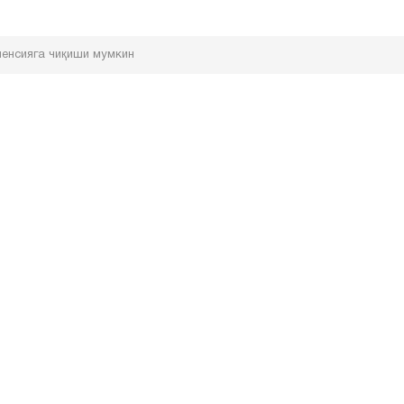
енсияга чиқиши мумкин