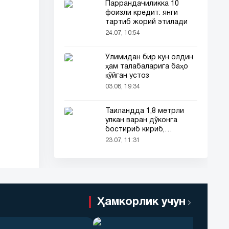
Паррандачиликка 10
фоизли кредит: янги
тартиб жорий этилади
24.07, 10:54
Ўлимидан бир кун олдин
ҳам талабаларига баҳо
қўйган устоз
03.08, 19:34
Таиландда 1,8 метрли
улкан варан дўконга
бостириб кириб,
харидорларни қўрқитиб
23.07, 11:31
юборди!
Ҳамкорлик учун