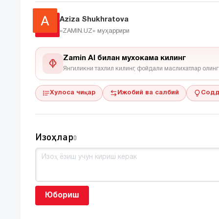
Aziza Shukhratova
«ZAMIN.UZ»
муҳаррири
Zamin AI билан мухокама килинг
Янгиликни тахлил килинг, фойдали маслихатлар олинг
Хулоса чиқар
Ижобий ва салбий
Содд
Изоҳлар
0
Юбориш