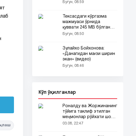
(видео)
Бугун, 08:59
ят
шлаб
Тексасдаги кўргазма
мажмуаси ўрнида
қуввати 245 МВ бўлган
дата-центр қурилади
Бугун, 08:50
н
Зулайхо Бойхонова:
«Данагидан мағзи ширин
экан» (видео)
Бугун, 08:46
Кўп ўқилганлар
Роналду ва Жоржинанинг
тўйига таклиф этилган
меҳмонлар рўйхати шов-
шувда
03.08, 22:47
қлаш