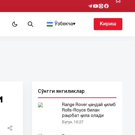
т
Ўзбекча
▾
Кириш
Сўнгги янгиликлар
и
Range Rover қандай қилиб
Rolls-Royce билан
рақобат қила олади
Бугун, 10:27