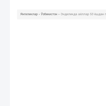
Янгиликлар
»
Ўзбекистон
»
Эндиликда аёллар 53 ёшдан п