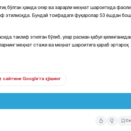
тиқ бўлган ҳамда оғир ва зарарли меҳнат шароитида фаоли
лиф этилмоқда. Бундай тоифадаги фуқаролар 53 ёшдан бо
сида таклиф этилган бўлиб, улар расман қабул қилинганида
лларнинг меҳнат стажи ва меҳнат шароитига қараб эртароқ
z сайтини Google'га қўшинг
Са