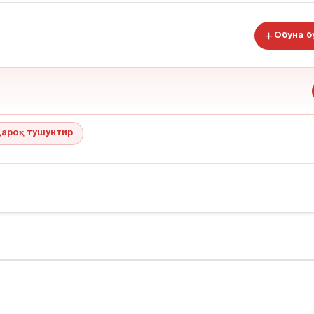
Обуна 
ароқ тушунтир