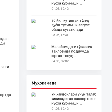
нусха кўриниши
тармоқларда тарқалди
01.08, 19:42
20 йил кутилган тўлиқ
Қуёш тутилиши август
ойида кузатилади
03.08, 18:31
ардан
йди
Малайзиядаги гўзаллик
танловида подиумда
юрган товуқ
томошабинлар
04.08, 07:02
эътиборини тортди
 янги
Муҳокамада
Уй ҳайвонлари учун талаб
 ортда
қилинадиган паспортнинг
нусха кўриниши
тармоқларда тарқалди
01.08, 19:42