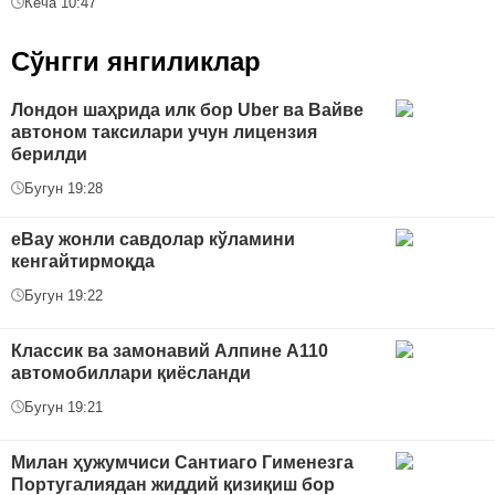
Кеча 10:47
Сўнгги янгиликлар
Лондон шаҳрида илк бор Uber ва Вайве
автоном таксилари учун лицензия
берилди
Бугун 19:28
eBay жонли савдолар кўламини
кенгайтирмоқда
Бугун 19:22
Классик ва замонавий Алпине A110
автомобиллари қиёсланди
Бугун 19:21
Милан ҳужумчиси Сантиаго Гименезга
Португалиядан жиддий қизиқиш бор