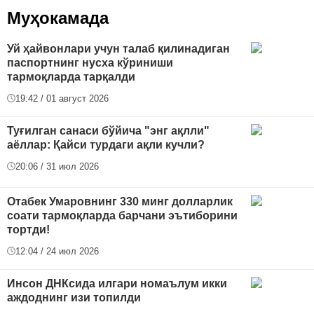
Муҳокамада
Уй ҳайвонлари учун талаб қилинадиган
паспортнинг нусха кўриниши
тармоқларда тарқалди
19:42 / 01 август 2026
Туғилган санаси бўйича "энг ақлли"
аёллар: Қайси турдаги ақли кучли?
20:06 / 31 июл 2026
Отабек Умаровнинг 330 минг долларлик
соати тармоқларда барчани эътиборини
тортди!
12:04 / 24 июл 2026
Инсон ДНКсида илгари номаълум икки
аждоднинг изи топилди