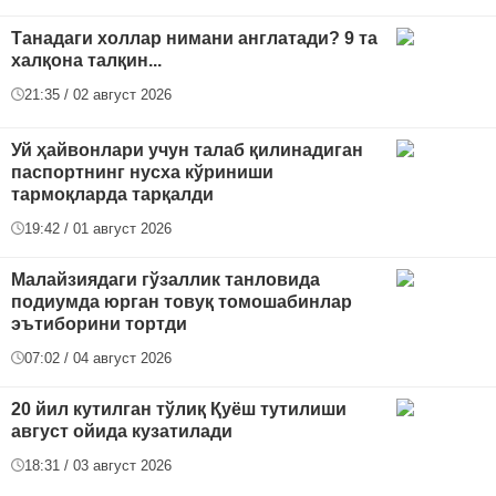
Танадаги холлар нимани англатади? 9 та
халқона талқин...
21:35 / 02 август 2026
Уй ҳайвонлари учун талаб қилинадиган
паспортнинг нусха кўриниши
тармоқларда тарқалди
19:42 / 01 август 2026
Малайзиядаги гўзаллик танловида
подиумда юрган товуқ томошабинлар
эътиборини тортди
07:02 / 04 август 2026
20 йил кутилган тўлиқ Қуёш тутилиши
август ойида кузатилади
18:31 / 03 август 2026