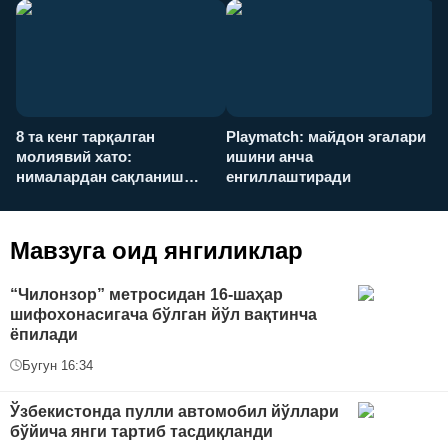
8 та кенг тарқалган
Playmatch: майдон эгалари
P
молиявий хато:
ишини анча
у
нималардан сақланиш
енгиллаштиради
х
керак?
Мавзуга оид янгиликлар
“Чилонзор” метросидан 16-шаҳар
шифохонасигача бўлган йўл вақтинча
ёпилади
Бугун 16:34
Ўзбекистонда пулли автомобил йўллари
бўйича янги тартиб тасдиқланди