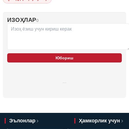
ИЗОҲЛАР
0
Юбориш
…
Эълонлар
Ҳамкорлик учун