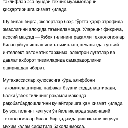
таклифлар эса бундай техник муаммоларни
қисқартиришга хизмат қилади.
Шу билан бирга, экспертлар баҳс тўртта ҳарф атрофида
эмаслигини алоҳида таъкидламоқда. Уларнинг фикрича,
асосий мақсад — ўзбек тилининг рақамли технологиялар
билан уйғун ишлашини таъминлаш, келажакда сунъий
интеллект, автоматик таржима, электрон луғатлар ва
давлат ахборот тизимларида самарадорликни
оширишдан иборат.
Мутахассислар хулосасига кўра, алифбони
такомиллаштириш нафақат ёзувни соддалаштиради,
балки ўзбек тилининг рақамли маконда
рақобатбардошлигини кучайтиришга ҳам хизмат қилади.
Бу эса тилнинг келгуси ўн йилликларда замонавий
технологиялар билан бир қадамда ривожланиши учун
муҳим қадам сифатида баҳоланмоқда.