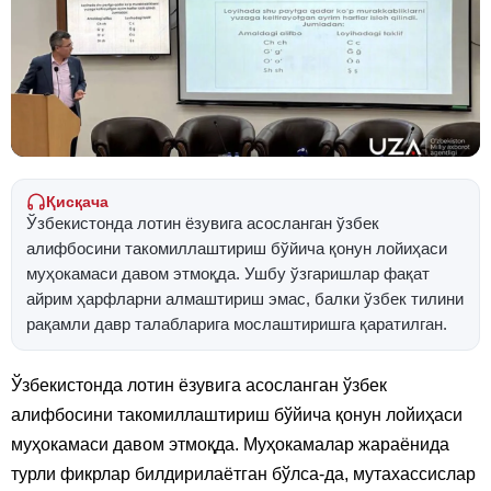
Қисқача
Ўзбекистонда лотин ёзувига асосланган ўзбек
алифбосини такомиллаштириш бўйича қонун лойиҳаси
муҳокамаси давом этмоқда. Ушбу ўзгаришлар фақат
айрим ҳарфларни алмаштириш эмас, балки ўзбек тилини
рақамли давр талабларига мослаштиришга қаратилган.
Ўзбекистонда лотин ёзувига асосланган ўзбек
алифбосини такомиллаштириш бўйича қонун лойиҳаси
муҳокамаси давом этмоқда. Муҳокамалар жараёнида
турли фикрлар билдирилаётган бўлса-да, мутахассислар