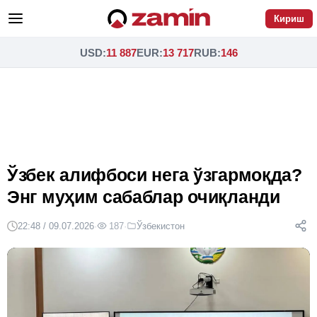
Кириш
USD
:
11 887
EUR
:
13 717
RUB
:
146
Ўзбек алифбоси нега ўзгармоқда?
Энг муҳим сабаблар очиқланди
22:48 / 09.07.2026
·
187
·
Ўзбекистон