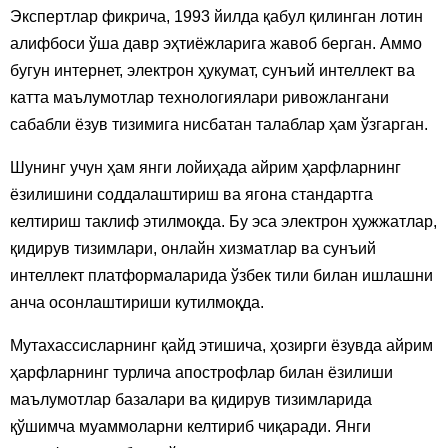
Экспертлар фикрича, 1993 йилда қабул қилинган лотин
алифбоси ўша давр эҳтиёжларига жавоб берган. Аммо
бугун интернет, электрон ҳукумат, сунъий интеллект ва
катта маълумотлар технологиялари ривожлангани
сабабли ёзув тизимига нисбатан талаблар ҳам ўзгарган.
Шунинг учун ҳам янги лойиҳада айрим ҳарфларнинг
ёзилишини соддалаштириш ва ягона стандартга
келтириш таклиф этилмоқда. Бу эса электрон ҳужжатлар,
қидирув тизимлари, онлайн хизматлар ва сунъий
интеллект платформаларида ўзбек тили билан ишлашни
анча осонлаштириши кутилмоқда.
Мутахассисларнинг қайд этишича, ҳозирги ёзувда айрим
ҳарфларнинг турлича апострофлар билан ёзилиши
маълумотлар базалари ва қидирув тизимларида
қўшимча муаммоларни келтириб чиқаради. Янги