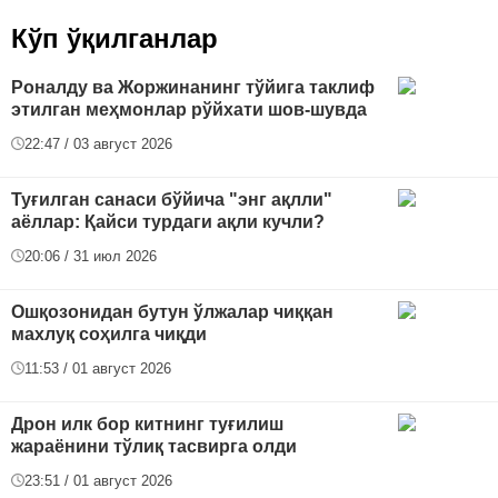
Кўп ўқилганлар
Роналду ва Жоржинанинг тўйига таклиф
этилган меҳмонлар рўйхати шов-шувда
22:47 / 03 август 2026
Туғилган санаси бўйича "энг ақлли"
аёллар: Қайси турдаги ақли кучли?
20:06 / 31 июл 2026
Ошқозонидан бутун ўлжалар чиққан
махлуқ соҳилга чиқди
11:53 / 01 август 2026
Дрон илк бор китнинг туғилиш
жараёнини тўлиқ тасвирга олди
23:51 / 01 август 2026