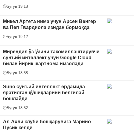
Бугун 19:18
Микел Артета нима учун Арсен Венгер
ва Пеп Гвардиола изидан бормоқда
Бугун 19:12
Мирендил ўз-ўзини такомиллаштирувчи
сунъий интеллект учун Google Cloud
билан йирик шартнома имзолади
Бугун 18:58
Suno сунъий интеллект ёрдамида
яратилган қўшиқларини белгилай
бошлайди
Бугун 18:52
Ал-Аҳли клуби бошқарувига Марино
Пусик келди