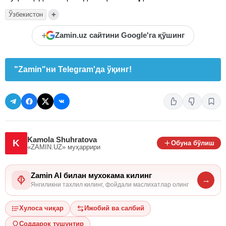
+
Ўзбекистон
+
Zamin.uz сайтини Google'га қўшинг
"Zamin"ни Telegram'да ўқинг!
Kamola Shuhratova
K
Обуна бўлиш
«ZAMIN.UZ»
муҳаррири
Zamin AI билан мухокама килинг
→
Янгиликни тахлил килинг, фойдали маслихатлар олинг
Хулоса чиқар
Ижобий ва салбий
Соддароқ тушунтир