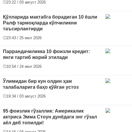
23:22 / 03 август 2026
Қўлларида мактабга борадиган 10 ёшли
Ралф тармоқларда кўпчиликни
таъсирлантирди
23:43 / 25 июл 2026
Паррандачиликка 10 фоизли кредит:
янги тартиб жорий этилади
10:54 / 24 июл 2026
Ўлимидан бир кун олдин ҳам
талабаларига баҳо қўйган устоз
19:34 / 03 август 2026
95 фоизлик гўзаллик: Америкалик
актриса Эмма Стоун дунёдаги энг гўзал
аёл деб топилди!
14:16 / 04 август 2026