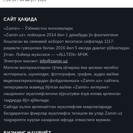
САЙТ ҲАҚИДА
«Zamin» – Ўзбекистон янгиликлари.
«Zamin.uz» лойиҳаси 2014 йил 1 декабрда ўз фаолиятини
бошлаган ва оммавий ахборот воситаси сифатида 1117-
рақамли гувоҳнома билан 2016 йил 5 июлда давлат рўйхатидан
ўтган. Лойиҳа муассиси — «ALLTEN» МЧЖ.
Электрон манзил:
info@zamin.uz
.
Матнли материалларни тўлиқ кўчириш ёки қисман иқтибос
келтиришга, шунингдек, фотографик, график, аудио ва/ёки
видеоматериаллардан фойдаланишга «Zamin.uz» сайтига
гиперҳавола мавжуд бўлган ва/ёки «Zamin» интернет-
нашрининг муаллифлигини кўрсатувчи ёзув илова қилинган
тақдирда йўл қўйилади.
Сайтда эълон қилинаётган муаллифлик мақолаларида
билдирилган фикрлар муаллифга тегишли ва улар Zamin.uz
таҳририяти нуқтаи назарини ифода этмаслиги мумкин.
БИЗНИНГ НАШРИЁТ