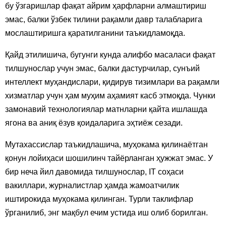
бу ўзгаришлар фақат айрим ҳарфларни алмаштириш
эмас, балки ўзбек тилини рақамли давр талабларига
мослаштиришга қаратилганини таъкидламоқда.
Қайд этилишича, бугунги кунда алифбо масаласи фақат
тилшунослар учун эмас, балки дастурчилар, сунъий
интеллект муҳандислари, қидирув тизимлари ва рақамли
хизматлар учун ҳам муҳим аҳамият касб этмоқда. Чунки
замонавий технологиялар матнларни қайта ишлашда
ягона ва аниқ ёзув қоидаларига эҳтиёж сезади.
Мутахассислар таъкидлашича, муҳокама қилинаётган
қонун лойиҳаси шошилинч тайёрланган ҳужжат эмас. У
бир неча йил давомида тилшунослар, IT соҳаси
вакиллари, журналистлар ҳамда жамоатчилик
иштирокида муҳокама қилинган. Турли таклифлар
ўрганилиб, энг мақбул ечим устида иш олиб борилган.