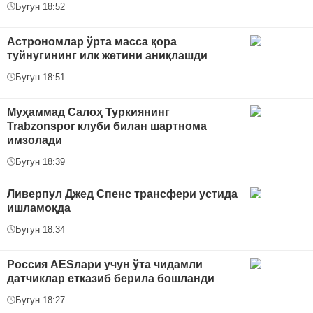
Бугун 18:52
Астрономлар ўрта масса қора
туйнугининг илк жетини аниқлашди
Бугун 18:51
Муҳаммад Салоҳ Туркиянинг
Trabzonspor клуби билан шартнома
имзолади
Бугун 18:39
Ливерпул Джед Спенс трансфери устида
ишламоқда
Бугун 18:34
Россия AESлари учун ўта чидамли
датчиклар етказиб берила бошланди
Бугун 18:27