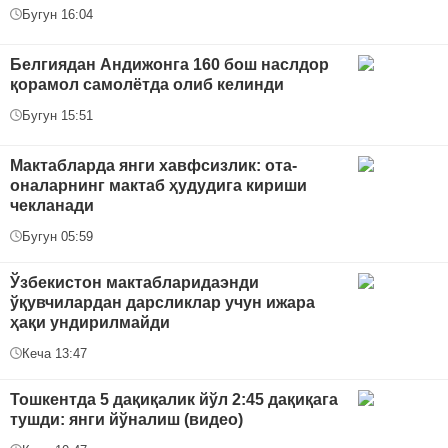
Бугун 16:04
Белгиядан Андижонга 160 бош наслдор
қорамол самолётда олиб келинди
Бугун 15:51
Мактабларда янги хавфсизлик: ота-
оналарнинг мактаб ҳудудига кириши
чекланади
Бугун 05:59
Ўзбекистон мактабларидаэнди
ўқувчилардан дарсликлар учун ижара
ҳақи ундирилмайди
Кеча 13:47
Тошкентда 5 дақиқалик йўл 2:45 дақиқага
тушди: янги йўналиш (видео)