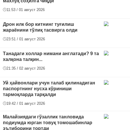
махлуқ соҳилга чиқди
11:53 / 01 август 2026
Дрон илк бор китнинг туғилиш
жараёнини тўлиқ тасвирга олди
23:51 / 01 август 2026
Танадаги холлар нимани англатади? 9 та
халқона талқин...
21:35 / 02 август 2026
Уй ҳайвонлари учун талаб қилинадиган
паспортнинг нусха кўриниши
тармоқларда тарқалди
19:42 / 01 август 2026
Малайзиядаги гўзаллик танловида
подиумда юрган товуқ томошабинлар
эътиборини тортди