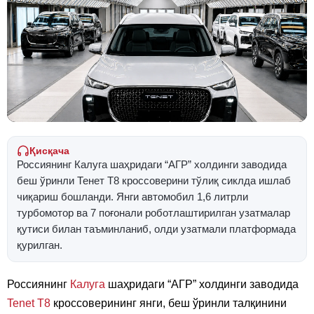
Қисқача
Россиянинг Калуга шаҳридаги “АГР” холдинги заводида
беш ўринли Тенет T8 кроссоверини тўлиқ сиклда ишлаб
чиқариш бошланди. Янги автомобил 1,6 литрли
турбомотор ва 7 поғонали роботлаштирилган узатмалар
қутиси билан таъминланиб, олди узатмали платформада
қурилган.
Россиянинг
Калуга
шаҳридаги “АГР” холдинги заводида
Tenet T8
кроссоверининг янги, беш ўринли талқинини