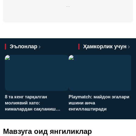
…
Эълонлар
Ҳамкорлик учун
8 та кенг тарқалган
Playmatch: майдон эгалари
P
молиявий хато:
ишини анча
у
нималардан сақланиш
енгиллаштиради
х
керак?
Мавзуга оид янгиликлар