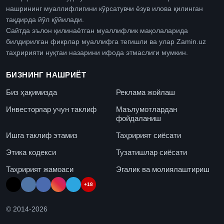
нашрининг муаллифлигини кўрсатувчи ёзув илова қилинган
тақдирда йўл қўйилади.
Сайтда эълон қилинаётган муаллифлик мақолаларида
билдирилган фикрлар муаллифга тегишли ва улар Zamin.uz
таҳририяти нуқтаи назарини ифода этмаслиги мумкин.
БИЗНИНГ НАШРИЁТ
Биз ҳақимизда
Реклама жойлаш
Инвесторлар учун таклиф
Маълумотлардан
фойдаланиш
Ишга таклиф этамиз
Таҳририят сиёсати
Этика кодекси
Тузатишлар сиёсати
Таҳририят жамоаси
Эгалик ва молиялаштириш
+18
© 2014-
2026