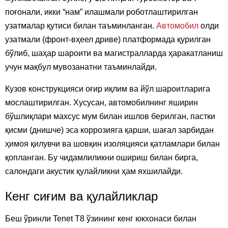
поғонали, икки “нам” илашмали роботлаштирилган
узатмалар қутиси билан таъминланган.
Автомобил
олди
узатмали (фронт-вҳеел дриве) платформада қурилган
бўлиб, шаҳар шароити ва магистралларда ҳаракатланиш
учун мақбул мувозанатни таъминлайди.
Кузов конструкцияси оғир иқлим ва йўл шароитларига
мослаштирилган. Хусусан, автомобилнинг яширин
бўшлиқлари махсус мум билан ишлов берилган, пастки
қисми (днишче) эса коррозияга қарши, шағал зарбидан
ҳимоя қилувчи ва шовқин изоляцияси қатламлари билан
қопланган. Бу чидамлиликни ошириш билан бирга,
салондаги акустик қулайликни ҳам яхшилайди.
Кенг сиғим ва қулайликлар
Беш ўринли Tenet T8 ўзининг кенг юкхонаси билан