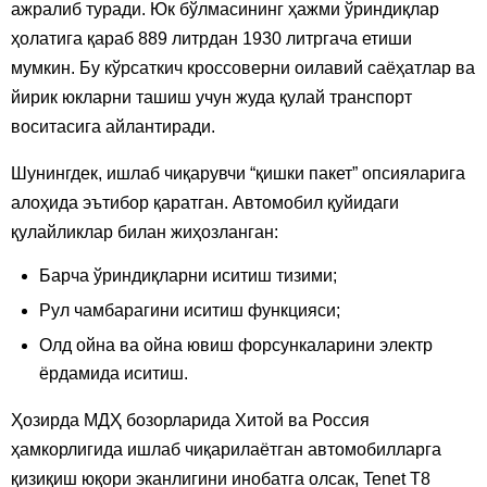
ажралиб туради. Юк бўлмасининг ҳажми ўриндиқлар
ҳолатига қараб 889 литрдан 1930 литргача етиши
мумкин. Бу кўрсаткич кроссоверни оилавий саёҳатлар ва
йирик юкларни ташиш учун жуда қулай транспорт
воситасига айлантиради.
Шунингдек, ишлаб чиқарувчи “қишки пакет” опсияларига
алоҳида эътибор қаратган. Автомобил қуйидаги
қулайликлар билан жиҳозланган:
Барча ўриндиқларни иситиш тизими;
Рул чамбарагини иситиш функцияси;
Олд ойна ва ойна ювиш форсункаларини электр
ёрдамида иситиш.
Ҳозирда МДҲ бозорларида Хитой ва Россия
ҳамкорлигида ишлаб чиқарилаётган автомобилларга
қизиқиш юқори эканлигини инобатга олсак, Tenet T8