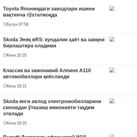
Toyota Япониядаги заводлари ишини
вақтинча тўхтатмоқда
Бугун 07:58
Skoda Эняқ вRS: кундалик ҳаёт ва завқни
бирлаштира оладими
Кеча 20:25
Классик ва замонавий Алпине A110
автомобиллари қиёсланди
Кеча 19:21
Skoda янги авлод электромобилларини
синовдан ўтказиш имконияти тақдим
этилади
Кеча 18:25