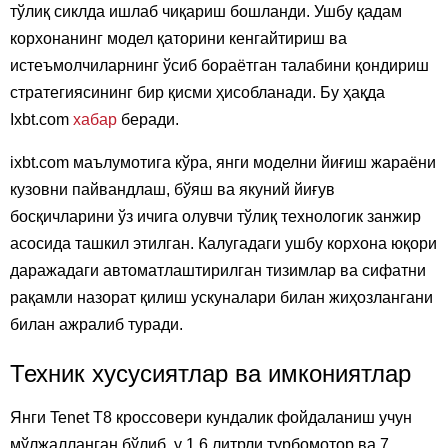
тўлиқ сиклда ишлаб чиқариш бошланди. Ушбу қадам
корхонанинг модел қаторини кенгайтириш ва
истеъмолчиларнинг ўсиб бораётган талабини қондириш
стратегиясининг бир қисми ҳисобланади. Бу ҳақда
Ixbt.com
хабар
беради.
ixbt.com маълумотига кўра, янги моделни йиғиш жараёни
кузовни пайвандлаш, бўяш ва якуний йиғув
босқичларини ўз ичига олувчи тўлиқ технологик занжир
асосида ташкил этилган. Калугадаги ушбу корхона юқори
даражадаги автоматлаштирилган тизимлар ва сифатни
рақамли назорат қилиш ускуналари билан жиҳозлангани
билан ажралиб туради.
Техник хусусиятлар ва имкониятлар
Янги Tenet T8 кроссовери кундалик фойдаланиш учун
мўлжалланган бўлиб, у 1,6 литрли турбомотор ва 7