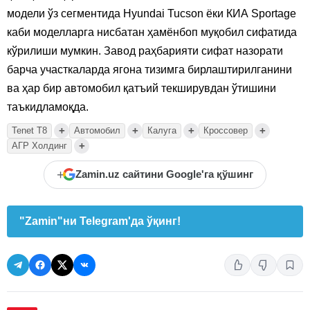
модели ўз сегментида Hyundai Tucson ёки КИА Sportage
каби моделларга нисбатан ҳамёнбоп муқобил сифатида
кўрилиши мумкин. Завод раҳбарияти сифат назорати
барча участкаларда ягона тизимга бирлаштирилганини
ва ҳар бир автомобил қатъий текширувдан ўтишини
таъкидламоқда.
+
+
+
+
Tenet T8
Автомобил
Калуга
Кроссовер
+
АГР Холдинг
+
Zamin.uz сайтини Google'га қўшинг
"Zamin"ни Telegram'да ўқинг!