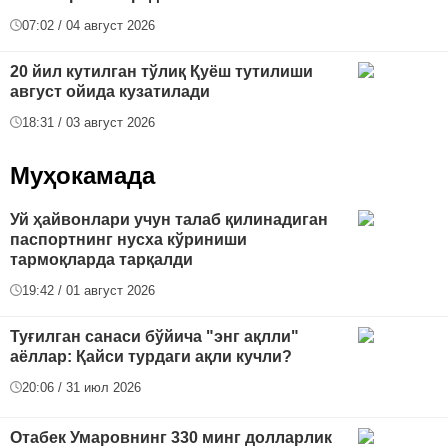
07:02 / 04 август 2026
20 йил кутилган тўлиқ Қуёш тутилиши
август ойида кузатилади
18:31 / 03 август 2026
Муҳокамада
Уй ҳайвонлари учун талаб қилинадиган
паспортнинг нусха кўриниши
тармоқларда тарқалди
19:42 / 01 август 2026
Туғилган санаси бўйича "энг ақлли"
аёллар: Қайси турдаги ақли кучли?
20:06 / 31 июл 2026
Отабек Умаровнинг 330 минг долларлик