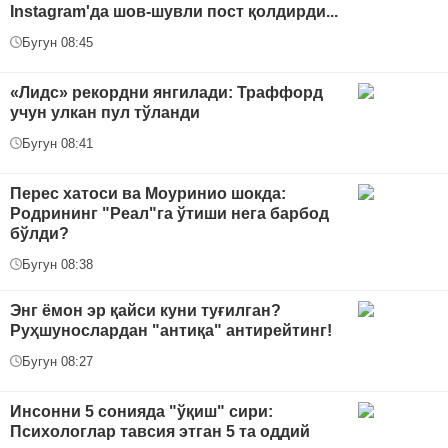
Instagram'да шов-шувли пост қолдирди...
Бугун 08:45
«Лидс» рекордни янгилади: Траффорд
учун улкан пул тўланди
Бугун 08:41
Перес хатоси ва Моуринио шокда:
Родрининг "Реал"га ўтиши нега барбод
бўлди?
Бугун 08:38
Энг ёмон эр қайси куни туғилган?
Руҳшунослардан "антиқа" антирейтинг!
Бугун 08:27
Инсонни 5 сонияда "ўқиш" сири:
Психологлар тавсия этган 5 та оддий