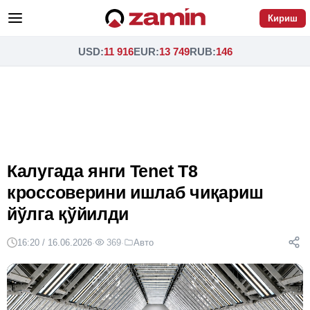
Кириш
USD
:
11 916
EUR
:
13 749
RUB
:
146
Калугада янги Tenet T8
кроссоверини ишлаб чиқариш
йўлга қўйилди
16:20 / 16.06.2026
·
369
·
Авто