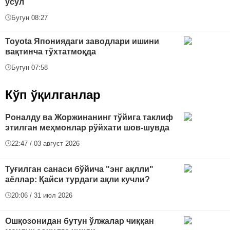
усул
Бугун 08:27
Toyota Япониядаги заводлари ишини
вақтинча тўхтатмоқда
Бугун 07:58
Кўп ўқилганлар
Роналду ва Жоржинанинг тўйига таклиф
этилган меҳмонлар рўйхати шов-шувда
22:47 / 03 август 2026
Туғилган санаси бўйича "энг ақлли"
аёллар: Қайси турдаги ақли кучли?
20:06 / 31 июл 2026
Ошқозонидан бутун ўлжалар чиққан