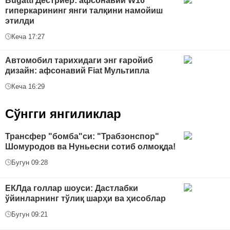
Bugatti Дестриер: афсонавий W16
гиперкарининг янги талқини намойиш
этилди
Кеча 17:27
Автомобил тарихидаги энг ғаройиб
дизайн: афсонавий Fiat Мультипла
Кеча 16:29
Сўнгги янгиликлар
Трансфер "бомба"си: "Трабзонспор"
Шомуродов ва Нуньесни сотиб олмоқда!
Бугун 09:28
ЕКЛда голлар шоуси: Дастлабки
ўйинларнинг тўлиқ шарҳи ва ҳисоблар
Бугун 09:21