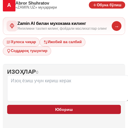
Abror Shuhratov
A
Обуна бўлиш
«ZAMIN.UZ»
муҳаррири
Zamin AI билан мухокама килинг
→
Янгиликни тахлил килинг, фойдали маслихатлар олинг
Хулоса чиқар
Ижобий ва салбий
Соддароқ тушунтир
ИЗОҲЛАР
0
Юбориш