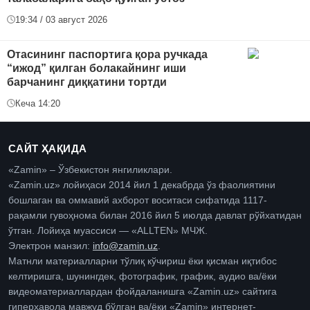
19:34 / 03 август 2026
Отасининг паспортига қора ручкада
“ижод” қилган болакайнинг иши
барчанинг диққатини тортди
Кеча 14:20
САЙТ ҲАҚИДА
«Zamin» – Ўзбекистон янгиликлари.
«Zamin.uz» лойиҳаси 2014 йил 1 декабрда ўз фаолиятини
бошлаган ва оммавий ахборот воситаси сифатида 1117-
рақамли гувоҳнома билан 2016 йил 5 июлда давлат рўйхатидан
ўтган. Лойиҳа муассиси — «ALLTEN» МЧЖ.
Электрон манзил:
info@zamin.uz
.
Матнли материалларни тўлиқ кўчириш ёки қисман иқтибос
келтиришга, шунингдек, фотографик, график, аудио ва/ёки
видеоматериаллардан фойдаланишга «Zamin.uz» сайтига
гиперҳавола мавжуд бўлган ва/ёки «Zamin» интернет-