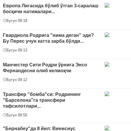
Европа Лигасида бўлиб ўтган 3-саралаш
босқичи натижалари...
Бугун 09:18
Гвардиола Родрига "нима деган" эди?
Бу Перес учун катта зарба бўлди...
Бугун 09:13
Манчестер Сити Родри ўрнига Энсо
Фернандесни олиб келмоқчи
Бугун 09:12
Трансфер "бомба"си: Родрининг
"Барселона"га трансфери
тафсилотлари...
Бугун 08:55
"Бернабеу"да 8 йил: Винисиус