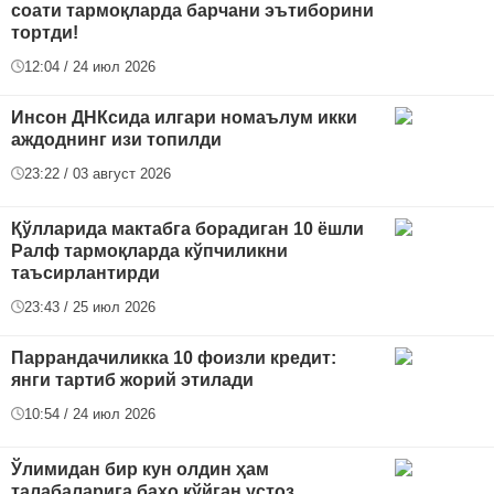
соати тармоқларда барчани эътиборини
тортди!
12:04 / 24 июл 2026
Инсон ДНКсида илгари номаълум икки
аждоднинг изи топилди
23:22 / 03 август 2026
Қўлларида мактабга борадиган 10 ёшли
Ралф тармоқларда кўпчиликни
таъсирлантирди
23:43 / 25 июл 2026
Паррандачиликка 10 фоизли кредит:
янги тартиб жорий этилади
10:54 / 24 июл 2026
Ўлимидан бир кун олдин ҳам
талабаларига баҳо қўйган устоз