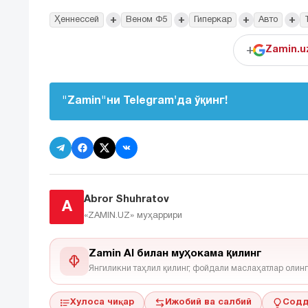
+
+
+
+
Ҳеннессей
Веном Ф5
Гиперкар
Авто
+
Zamin.u
"Zamin"ни Telegram'да ўқинг!
Abror Shuhratov
A
«ZAMIN.UZ»
муҳаррири
Zamin AI билан муҳокама қилинг
Янгиликни таҳлил қилинг, фойдали маслаҳатлар олинг
Хулоса чиқар
Ижобий ва салбий
Содд