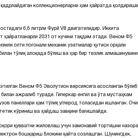
и қадрлайдиган коллекционерларни ҳам ҳайратда қолдириши
 остидаги 6,6 литрли Фурй V8 двигателидир. Иккита
т ҳайратланарли 2031 от кучини тақдим этади. Веном Ф5
измли олти поғонали механик узатмалар қутиси орқали
билан тўлиқ алоқада бўлиш ва ҳар бир тезлик алмашинувини
тилган Веном Ф5 Эволутион версиясига асосланган бўлиб,
билан ажралиб туради. Гиперкар енгил ва ўта мустаҳкам
кузов панеллари ҳам тўлиқ углерод толасидан ишланган. Очи
тетик кўриниш ва ҳайдаш завқини бағишлайди.
 юқори қувватни жиловлаш учун замонавий тортишни назор
электрон бошқариш блокини қайта созлашган. Шунингдек,