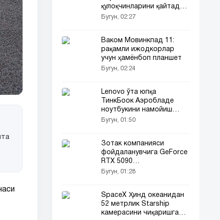
қулоқчинларини қайтадан
сотувга чиқармоқда
Бугун, 02:27
Ваком Мовинкпад 11:
рақамли ижодкорлар
учун ҳамёнбоп планшет
Бугун, 02:24
Lenovo ўта юпқа
ТинкБоок Аэробладе
ноутбукини намойиш
этишга ҳозирланмоқда
Бугун, 01:50
ита
Зотак компанияси
фойдаланувчига GeForce
RTX 5090
видеокартасини совға
Бугун, 01:28
қилди
наси
SpaceX Ҳинд океанидан
52 метрлик Starship
камерасини чиқаришга