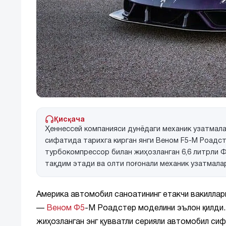
Қисқача
Ҳеннессей компанияси дунёдаги механик узатмала
сифатида тарихга кирган янги Веном F5-М Роадст
турбокомпрессор билан жиҳозланган 6,6 литрли Фу
тақдим этади ва олти поғонали механик узатмала
Америка автомобил саноатининг етакчи вакиллар
—
Веном Ф5
-М Роадстер моделини эълон қилди
жиҳозланган энг қувватли серияли автомобил сиф