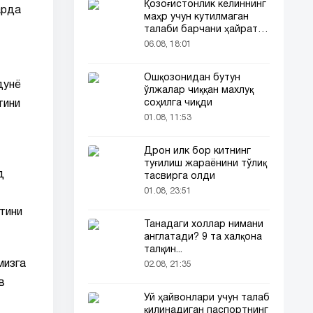
Қозоғистонлик келиннинг
арда
маҳр учун кутилмаган
талаби барчани ҳайратга
солди
06.08, 18:01
Ошқозонидан бутун
дунё
ўлжалар чиққан махлуқ
соҳилга чиқди
тини
01.08, 11:53
Дрон илк бор китнинг
туғилиш жараёнини тўлиқ
д
тасвирга олди
01.08, 23:51
тини
Танадаги холлар нимани
англатади? 9 та халқона
талқин...
мизга
02.08, 21:35
в
Уй ҳайвонлари учун талаб
қилинадиган паспортнинг