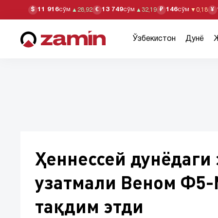
11 916
сўм
13 749
сўм
146
сўм
$
€
₽
¥
▲
28,92
▲
32,19
▼
0,18
Ўзбекистон
Дунё
Ҳеннессей дунёдаги 
узатмали Веном Ф5-
тақдим этди