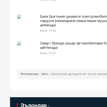
Буюк Британия ҳукумати электромобил
савдоси режаларини юмшатишни муҳо
қилмоқда
Кеча, 17:24
Смарт бренди шаҳар автомобиллари б
қайтмоқда
Кеча, 15:21
Янгиликлар
»
Авто
»
Ҳеннессей дунёдаги энг кучли меха
Эълонлар