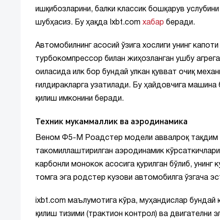
ишқибозларини, балки классик бошқарув услубин
шубҳасиз. Бу ҳақда Ixbt.com
хабар
беради.
Автомобилнинг асосий ўзига хослиги унинг капоти
турбокомпрессор билан жиҳозланган ушбу агрега
оиласида илк бор бундай улкан қувват очиқ механ
ғилдиракларга узатилади. Бу ҳайдовчига машина 
қилиш имконини беради.
Техник мукаммаллик ва аэродинамика
Веном Ф5-М Роадстер модели аввалроқ тақдим э
такомиллаштирилган аэродинамик кўрсаткичлари 
карбонли монокок асосига қурилган бўлиб, унинг 
томга эга родстер кузови автомобилга ўзгача эс
ixbt.com маълумотига кўра, муҳандислар бундай
қилиш тизими (трактион контрол) ва двигателни 