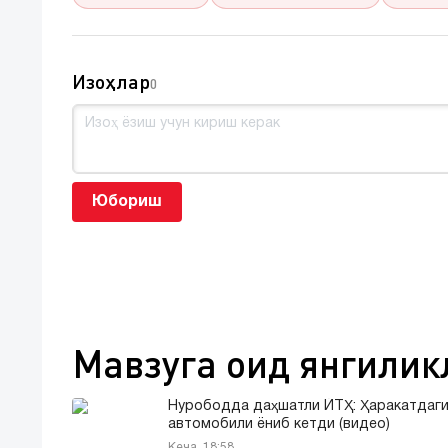
Изоҳлар
0
Юбориш
Мавзуга оид янгилик
Нурободда даҳшатли ЙТҲ: Ҳаракатдаги
автомобили ёниб кетди (видео)
Кеча, 18:58