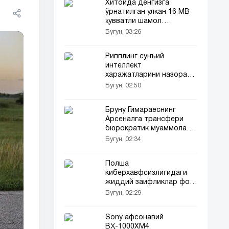
Хитойда денгизга
ўрнатилган улкан 16 МВ
қувватли шамол
турбинаси ишга тушди
Бугун, 03:26
Рипплинг сунъий
интеллект
харажатларини назорат
қилувчи воситани тақдим
Бугун, 02:50
этди
Бруну Гимараеснинг
Арсеналга трансфери
бюрократик муаммолар
сабаб кечикмоқда
Бугун, 02:34
Полша
киберхавфсизлигидаги
жиддий заифликлар фош
этилди
Бугун, 02:29
Sony афсонавий
ВҲ-1000XM4