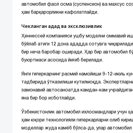
автомобил фаол осма (суспенсион) ва махсус соз
ҳам барқарорликни кафолатлайди.
Чекланган адад ва эксклюзивлик
Ҳеннессей компанияси ушбу моделни оммавий и
бўйлаб атиги 12 дона ададда сотувга чиқарилади.
бир неча баробар оширади. Ҳар бир автомобил б
буюртмаси асосида йиғиб берилади.
Янги гиперкарнинг расмий намойиши 9-12-июль к
тадбирида ўтказилиши кутилмоқда. Экспертларнин
замонавий автосаноатда камдан-кам учрайдиган 
яна бир бор исботлайди.
Ўзбекистонлик автомобил ихлосмандлари учун ҳам
ҳам юқори технологияли гиперкарларни олиб кириш
моделлар жуда камёб бўлса-да, улар автомобил 