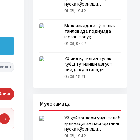
нусха кўриниши
тармоқларда тарқалди
01.08, 19:42
Малайзиядаги гўзаллик
танловида подиумда
юрган товуқ
томошабинлар
04.08, 07:02
эътиборини тортди
20 йил кутилган тўлиқ
Қуёш тутилиши август
қлаш
ойида кузатилади
03.08, 18:31
бўлиш
Муҳокамада
Уй ҳайвонлари учун талаб
→
қилинадиган паспортнинг
нусха кўриниши
тармоқларда тарқалди
01.08, 19:42