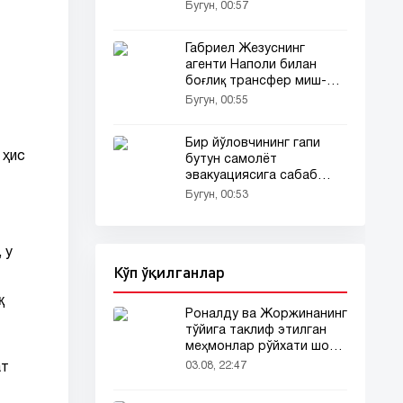
уринмоқда
Бугун, 00:57
Габриел Жезуснинг
агенти Наполи билан
боғлиқ трансфер миш-
мишларига ойдинлик
Бугун, 00:55
киритди
Бир йўловчининг гапи
 ҳис
бутун самолёт
эвакуациясига сабаб
бўлди
Бугун, 00:53
 у
Кўп ўқилганлар
қ
Роналду ва Жоржинанинг
тўйига таклиф этилган
меҳмонлар рўйхати шов-
шувда
03.08, 22:47
ат