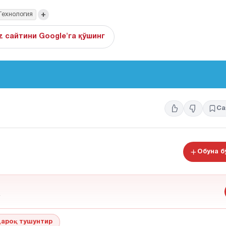
+
Технология
z сайтини Google'га қўшинг
Са
Обуна 
ароқ тушунтир