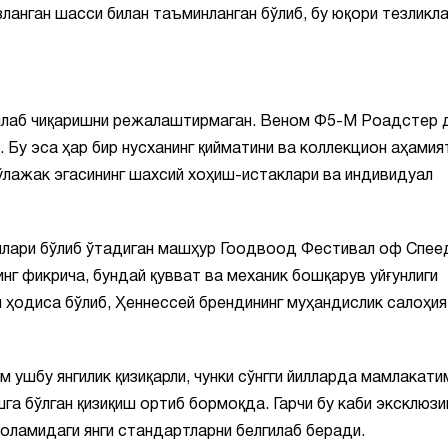
ланган шасси билан таъминланган бўлиб, бу юқори тезликл
шлаб чиқаришни режалаштирмаган. Веном Ф5-М Роадстер 
 Бу эса ҳар бир нусханинг қийматини ва коллекцион аҳамия
ўлажак эгасининг шахсий хоҳиш-истаклари ва индивидуал
унлари бўлиб ўтадиган машҳур Гоодвоод Фестивал оф Спее
г фикрича, бундай қувват ва механик бошқарув уйғунлиги
ҳодиса бўлиб, Ҳеннессей брендининг муҳандислик салоҳия
 ушбу янгилик қизиқарли, чунки сўнгги йилларда мамлакати
га бўлган қизиқиш ортиб бормоқда. Гарчи бу каби эксклюзи
оламидаги янги стандартларни белгилаб беради.