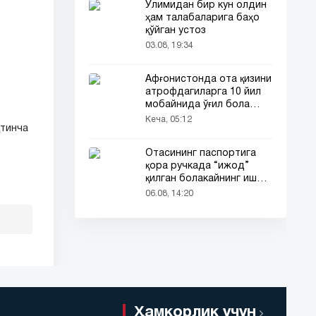
Ўлимидан бир кун олдин
ҳам талабаларига баҳо
қўйган устоз
03.08, 19:34
Афғонистонда ота қизини
атрофдагиларга 10 йил
мобайнида ўғил бола
сифатида таништирди
Кеча, 05:12
қтинча
Отасининг паспортига
қора ручкада “ижод”
қилган болакайнинг иши
барчанинг диққатини
06.08, 14:20
тортди
Ҳамкорлик учун