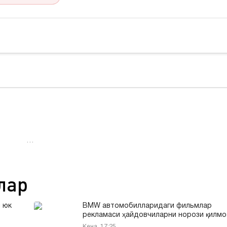
…
лар
 юк
BMW автомобилларидаги фильмлар
рекламаси ҳайдовчиларни норози қилмо
Кеча, 17:25