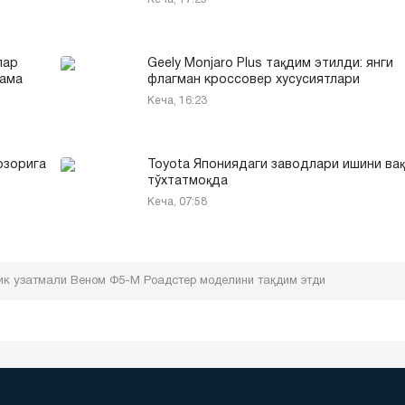
лар
Geely Monjaro Plus тақдим этилди: янги
кама
флагман кроссовер хусусиятлари
Кеча, 16:23
озорига
Toyota Япониядаги заводлари ишини ва
тўхтатмоқда
Кеча, 07:58
ник узатмали Веном Ф5-М Роадстер моделини тақдим этди