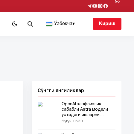
т
Ўзбекча
▾
Кириш
Сўнгги янгиликлар
OpenAI хавфсизлик
сабабли Astra модели
устидаги ишларни
тўхтатди
Бугун, 03:50