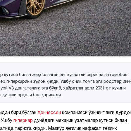
р қутиси билан жиҳозланган энг қувватли серияли автомобил
ер гиперкарини эълон қилди. Ушбу очиқ томга эга родстер икк
рй V8 двигателига эга бўлиб, ҳайратланарли 2031 от кучини
р қутиси орқали бошқарилади.
идан бири бўлган
Ҳеннессей
компанияси ўзининг янги дурдо
. Ушбу
гиперкар
дунёдаги механик узатмалар қутиси билан
атида тарихга кирди. Мазкур янгилик нафақат тезлик