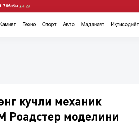
1 766
сўм
▲
4,29
Жамият
Техно
Спорт
Авто
Маданият
Иқтисодиё
энг кучли механик
М Роадстер моделини