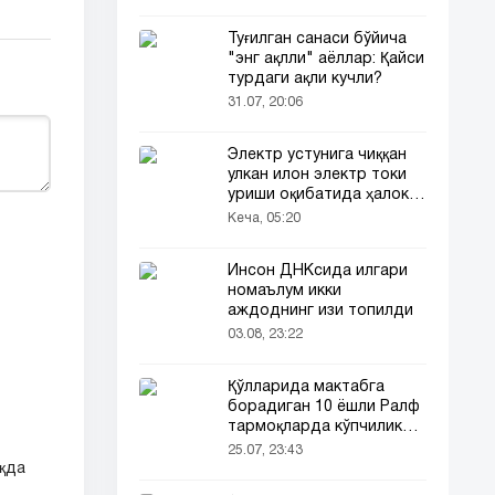
Туғилган санаси бўйича
"энг ақлли" аёллар: Қайси
турдаги ақли кучли?
31.07, 20:06
Электр устунига чиққан
улкан илон электр токи
уриши оқибатида ҳалок
бўлди
Кеча, 05:20
Инсон ДНКсида илгари
номаълум икки
аждоднинг изи топилди
03.08, 23:22
Қўлларида мактабга
борадиган 10 ёшли Ралф
тармоқларда кўпчиликни
таъсирлантирди
25.07, 23:43
қда