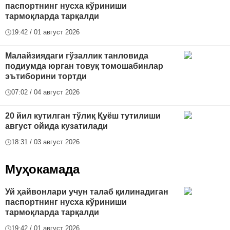
паспортнинг нусха кўриниши
тармоқларда тарқалди
19:42 / 01 август 2026
Малайзиядаги гўзаллик танловида
подиумда юрган товуқ томошабинлар
эътиборини тортди
07:02 / 04 август 2026
20 йил кутилган тўлиқ Қуёш тутилиши
август ойида кузатилади
18:31 / 03 август 2026
Муҳокамада
Уй ҳайвонлари учун талаб қилинадиган
паспортнинг нусха кўриниши
тармоқларда тарқалди
19:42 / 01 август 2026