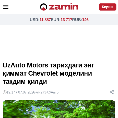
Кириш
USD
:
11 887
EUR
:
13 717
RUB
:
146
UzAuto Motors тарихдаги энг
қиммат Chevrolet моделини
тақдим қилди
19:17 / 07.07.2026
·
273
·
Авто