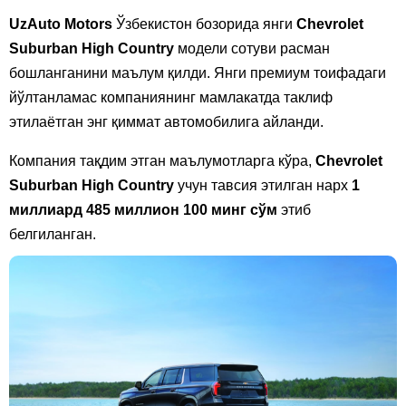
UzAuto Motors
Ўзбекистон бозорида янги
Chevrolet
Suburban High Country
модели сотуви расман
бошланганини маълум қилди. Янги премиум тоифадаги
йўлтанламас компаниянинг мамлакатда таклиф
этилаётган энг қиммат автомобилига айланди.
Компания тақдим этган маълумотларга кўра,
Chevrolet
Suburban High Country
учун тавсия этилган нарх
1
миллиард 485 миллион 100 минг сўм
этиб
белгиланган.