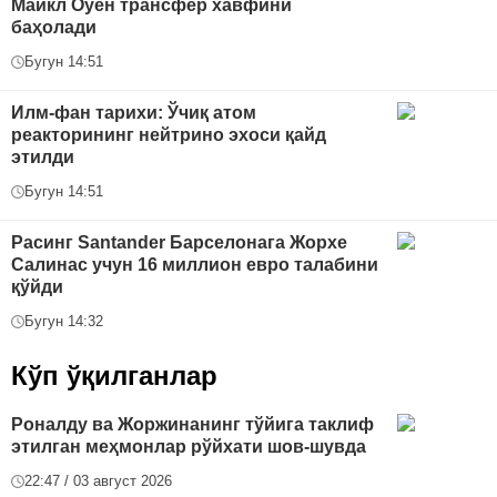
Майкл Оуен трансфер хавфини
баҳолади
Бугун 14:51
Илм-фан тарихи: Ўчиқ атом
реакторининг нейтрино эхоси қайд
этилди
Бугун 14:51
Расинг Santander Барселонага Жорхе
Салинас учун 16 миллион евро талабини
қўйди
Бугун 14:32
Кўп ўқилганлар
Роналду ва Жоржинанинг тўйига таклиф
этилган меҳмонлар рўйхати шов-шувда
22:47 / 03 август 2026