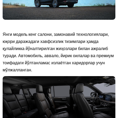
Янги модель кенг салони, замонавий технологиялари,
юқори даражадаги хавфсизлик тизимлари ҳамда
қулайликка йўналтирилган жиҳозлари билан ажралиб
туради. Автомобиль, аввало, йирик оилалар ва премиум
тоифадаги йўлтанламас излаётган харидорлар учун
мўлжалланган.