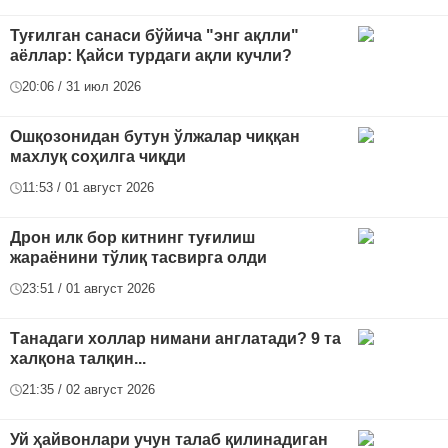
Туғилган санаси бўйича "энг ақлли"
аёллар: Қайси турдаги ақли кучли?
20:06 / 31 июл 2026
Ошқозонидан бутун ўлжалар чиққан
махлуқ соҳилга чиқди
11:53 / 01 август 2026
Дрон илк бор китнинг туғилиш
жараёнини тўлиқ тасвирга олди
23:51 / 01 август 2026
Танадаги холлар нимани англатади? 9 та
халқона талқин...
21:35 / 02 август 2026
Уй ҳайвонлари учун талаб қилинадиган