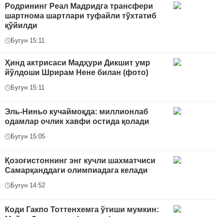
Родрининг Реал Мадридга трансфери
шартнома шартлари туфайли тўхтатиб
қўйилди
Бугун 15:11
Ҳинд актрисаси Мадҳури Дикшит умр
йўлдоши Шрирам Нене билан (фото)
Бугун 15:11
Эль-Ниньо кучаймоқда: миллионлаб
одамлар очлик хавфи остида қолади
Бугун 15:05
Қозоғистоннинг энг кучли шахматчиси
Самарқанддаги олимпиадага келади
Бугун 14:52
Коди Гакпо Тоттенхемга ўтиши мумкин: