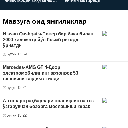
нималардан сақланиш
енгиллаштиради
х
керак?
Мавзуга оид янгиликлар
Nissan Qashqai э-Повер бир баки билан
2000 километр йўл босиб рекорд
ўрнатди
Бугун 13:59
Mercedes-AMG GT 4-Доор
электромобилининг арзонроқ 53
версияси тақдим этилди
Бугун 13:24
Автопарк раҳбарлари ноаниқлик ва тез
ўзгарувчан бозорга мослашиши керак
Бугун 13:22