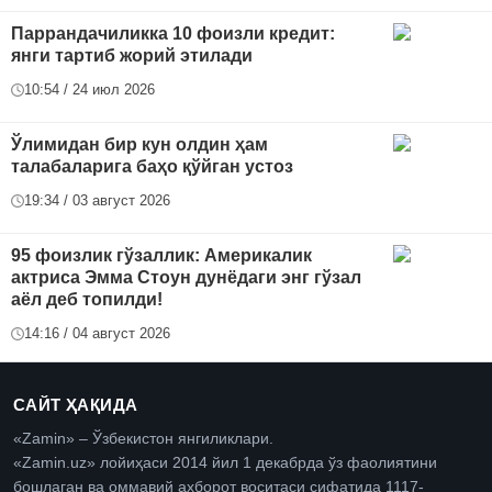
Паррандачиликка 10 фоизли кредит:
янги тартиб жорий этилади
10:54 / 24 июл 2026
Ўлимидан бир кун олдин ҳам
талабаларига баҳо қўйган устоз
19:34 / 03 август 2026
95 фоизлик гўзаллик: Америкалик
актриса Эмма Стоун дунёдаги энг гўзал
аёл деб топилди!
14:16 / 04 август 2026
САЙТ ҲАҚИДА
«Zamin» – Ўзбекистон янгиликлари.
«Zamin.uz» лойиҳаси 2014 йил 1 декабрда ўз фаолиятини
бошлаган ва оммавий ахборот воситаси сифатида 1117-