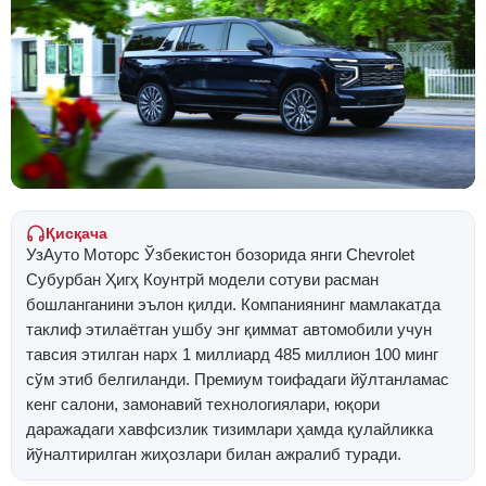
Қисқача
УзАуто Моторс Ўзбекистон бозорида янги Chevrolet
Субурбан Ҳигҳ Коунтрй модели сотуви расман
бошланганини эълон қилди. Компаниянинг мамлакатда
таклиф этилаётган ушбу энг қиммат автомобили учун
тавсия этилган нарх 1 миллиард 485 миллион 100 минг
сўм этиб белгиланди. Премиум тоифадаги йўлтанламас
кенг салони, замонавий технологиялари, юқори
даражадаги хавфсизлик тизимлари ҳамда қулайликка
йўналтирилган жиҳозлари билан ажралиб туради.