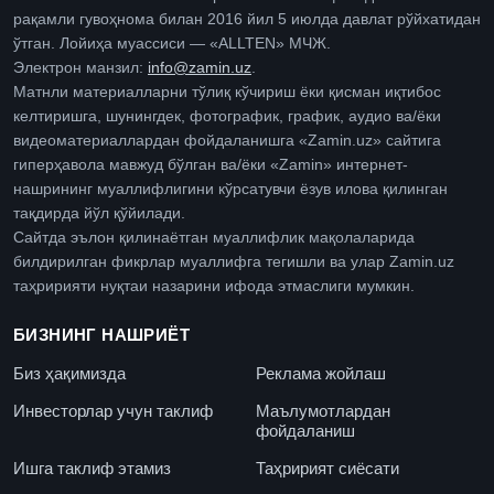
рақамли гувоҳнома билан 2016 йил 5 июлда давлат рўйхатидан
ўтган. Лойиҳа муассиси — «ALLTEN» МЧЖ.
Электрон манзил:
info@zamin.uz
.
Матнли материалларни тўлиқ кўчириш ёки қисман иқтибос
келтиришга, шунингдек, фотографик, график, аудио ва/ёки
видеоматериаллардан фойдаланишга «Zamin.uz» сайтига
гиперҳавола мавжуд бўлган ва/ёки «Zamin» интернет-
нашрининг муаллифлигини кўрсатувчи ёзув илова қилинган
тақдирда йўл қўйилади.
Сайтда эълон қилинаётган муаллифлик мақолаларида
билдирилган фикрлар муаллифга тегишли ва улар Zamin.uz
таҳририяти нуқтаи назарини ифода этмаслиги мумкин.
БИЗНИНГ НАШРИЁТ
Биз ҳақимизда
Реклама жойлаш
Инвесторлар учун таклиф
Маълумотлардан
фойдаланиш
Ишга таклиф этамиз
Таҳририят сиёсати