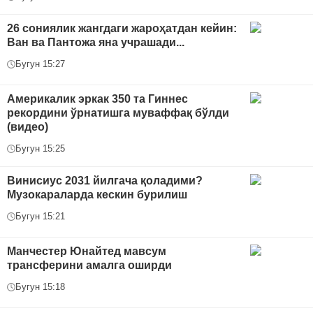
26 сониялик жангдаги жароҳатдан кейин:
Ван ва Пантожа яна учрашади...
Бугун 15:27
Америкалик эркак 350 та Гиннес
рекордини ўрнатишга муваффақ бўлди
(видео)
Бугун 15:25
Винисиус 2031 йилгача қоладими?
Музокараларда кескин бурилиш
Бугун 15:21
Манчестер Юнайтед мавсум
трансферини амалга оширди
Бугун 15:18