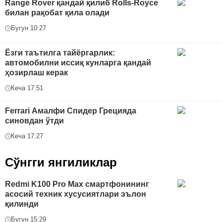
Range Rover қандай қилиб Rolls-Royce
билан рақобат қила олади
Бугун 10:27
Ёзги таътилга тайёргарлик:
автомобилни иссиқ кунларга қандай
ҳозирлаш керак
Кеча 17:51
Ferrari Амалфи Спидер Грецияда
синовдан ўтди
Кеча 17:27
Сўнгги янгиликлар
Redmi K100 Pro Max смартфонининг
асосий техник хусусиятлари эълон
қилинди
Бугун 15:29