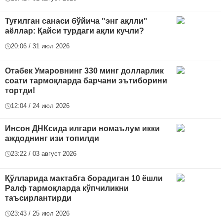
Туғилган санаси бўйича "энг ақлли"
аёллар: Қайси турдаги ақли кучли?
20:06 / 31 июл 2026
Отабек Умаровнинг 330 минг долларлик
соати тармоқларда барчани эътиборини
тортди!
12:04 / 24 июл 2026
Инсон ДНКсида илгари номаълум икки
аждоднинг изи топилди
23:22 / 03 август 2026
Қўлларида мактабга борадиган 10 ёшли
Ралф тармоқларда кўпчиликни
таъсирлантирди
23:43 / 25 июл 2026