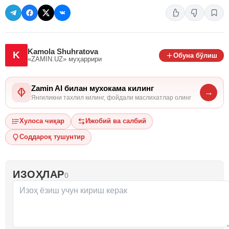
Kamola Shuhratova
K
Обуна бўлиш
«ZAMIN.UZ»
муҳаррири
Zamin AI билан мухокама килинг
→
Янгиликни тахлил килинг, фойдали маслихатлар олинг
Хулоса чиқар
Ижобий ва салбий
Соддароқ тушунтир
ИЗОҲЛАР
0