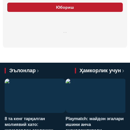
Юбориш
…
Эълонлар
Ҳамкорлик учун
8 та кенг тарқалган
Playmatch: майдон эгалари
P
молиявий хато:
ишини анча
у