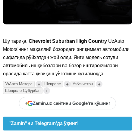
Шу тариқа,
Chevrolet Suburban High Country
UzAuto
Motors'нинг маҳаллий бозордаги энг қиммат автомобили
сифатида рўйхатдан жой олди. Янги модель сотуви
автомобиль ишқибозлари ва бозор иштирокчилари
орасида катта қизиқиш уйғотиши кутилмоқда.
+
+
+
УзАвто Моторс
Шевроле
Узбекистон
+
Шевроле Субурбан
+
Zamin.uz сайтини Google'га қўшинг
"Zamin"ни Telegram'да ўқинг!