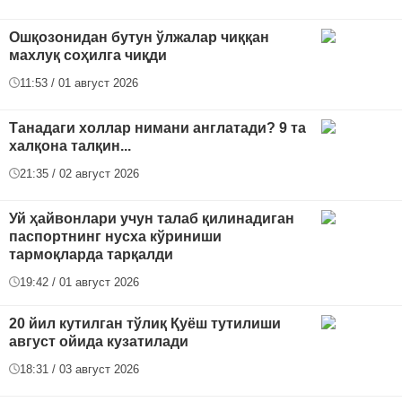
Ошқозонидан бутун ўлжалар чиққан
махлуқ соҳилга чиқди
11:53 / 01 август 2026
Танадаги холлар нимани англатади? 9 та
халқона талқин...
21:35 / 02 август 2026
Уй ҳайвонлари учун талаб қилинадиган
паспортнинг нусха кўриниши
тармоқларда тарқалди
19:42 / 01 август 2026
20 йил кутилган тўлиқ Қуёш тутилиши
август ойида кузатилади
18:31 / 03 август 2026