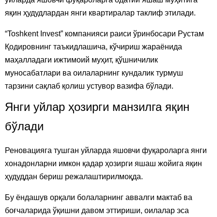
яқин ҳудудлардан янги квартиралар таклиф этилади.
“Toshkent Invest” компанияси раиси ўринбосари Рустам
Қодировнинг таъкидлашича, кўчириш жараёнида
маҳалладаги ижтимоий муҳит, қўшничилик
муносабатлари ва оилаларнинг кундалик турмуш
тарзини сақлаб қолиш устувор вазифа бўлади.
Янги уйлар ҳозирги манзилга яқин
бўлади
Реновацияга тушган уйларда яшовчи фуқароларга янги
хонадонларни имкон қадар ҳозирги яшаш жойига яқин
ҳудуддан бериш режалаштирилмоқда.
Бу ёндашув орқали болаларнинг аввалги мактаб ва
боғчаларида ўқишни давом эттириши, оилалар эса