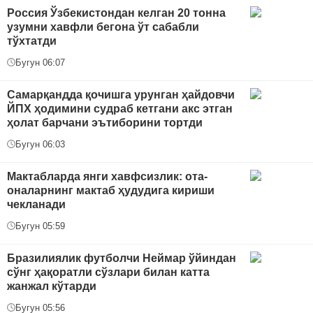
Россия Ўзбекистондан келган 20 тонна
узумни хавфли бегона ўт сабабли
тўхтатди
Бугун 06:07
Самарқандда қочишга урунган ҳайдовчи
ЙПХ ҳодимини судраб кетгани акс этган
ҳолат барчани эътиборини тортди
Бугун 06:03
Мактабларда янги хавфсизлик: ота-
оналарнинг мактаб ҳудудига кириши
чекланади
Бугун 05:59
Бразилиялик футболчи Неймар ўйиндан
сўнг ҳақоратли сўзлари билан катта
жанжал кўтарди
Бугун 05:56