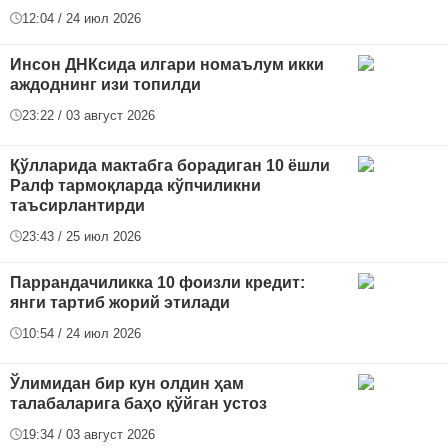
12:04 / 24 июл 2026
Инсон ДНКсида илгари номаълум икки
аждоднинг изи топилди
23:22 / 03 август 2026
Қўлларида мактабга борадиган 10 ёшли
Ралф тармоқларда кўпчиликни
таъсирлантирди
23:43 / 25 июл 2026
Паррандачиликка 10 фоизли кредит:
янги тартиб жорий этилади
10:54 / 24 июл 2026
Ўлимидан бир кун олдин ҳам
талабаларига баҳо қўйган устоз
19:34 / 03 август 2026