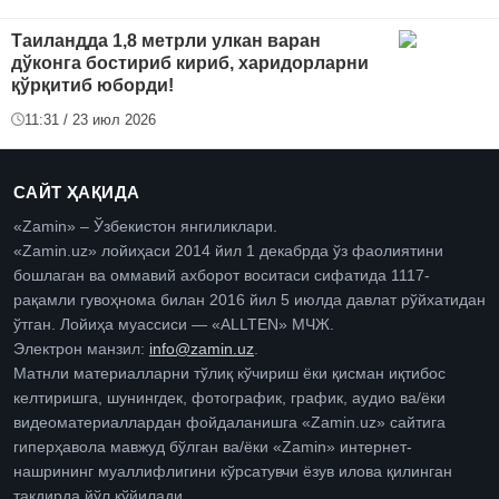
Таиландда 1,8 метрли улкан варан
дўконга бостириб кириб, харидорларни
қўрқитиб юборди!
11:31 / 23 июл 2026
САЙТ ҲАҚИДА
«Zamin» – Ўзбекистон янгиликлари.
«Zamin.uz» лойиҳаси 2014 йил 1 декабрда ўз фаолиятини
бошлаган ва оммавий ахборот воситаси сифатида 1117-
рақамли гувоҳнома билан 2016 йил 5 июлда давлат рўйхатидан
ўтган. Лойиҳа муассиси — «ALLTEN» МЧЖ.
Электрон манзил:
info@zamin.uz
.
Матнли материалларни тўлиқ кўчириш ёки қисман иқтибос
келтиришга, шунингдек, фотографик, график, аудио ва/ёки
видеоматериаллардан фойдаланишга «Zamin.uz» сайтига
гиперҳавола мавжуд бўлган ва/ёки «Zamin» интернет-
нашрининг муаллифлигини кўрсатувчи ёзув илова қилинган
тақдирда йўл қўйилади.