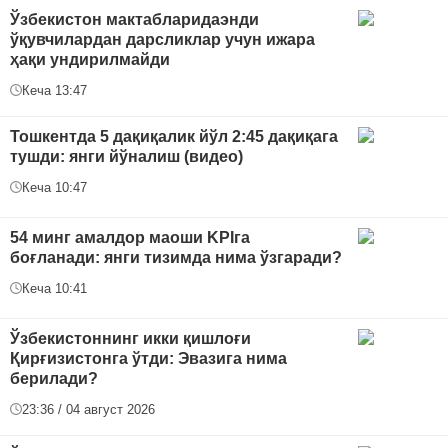
Ўзбекистон мактабларидаэнди
ўқувчилардан дарсликлар учун ижара
ҳақи ундирилмайди
Кеча 13:47
Тошкентда 5 дақиқалик йўл 2:45 дақиқага
тушди: янги йўналиш (видео)
Кеча 10:47
54 минг амалдор маоши KPIга
боғланади: янги тизимда нима ўзгаради?
Кеча 10:41
Ўзбекистоннинг икки қишлоғи
Қирғизистонга ўтди: Эвазига нима
берилади?
23:36 / 04 август 2026