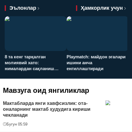
Эълонлар
Ҳамкорлик учун
8 та кенг тарқалган
Playmatch: майдон эгалари
P
молиявий хато:
ишини анча
у
нималардан сақланиш
енгиллаштиради
х
керак?
Мавзуга оид янгиликлар
Мактабларда янги хавфсизлик: ота-
оналарнинг мактаб ҳудудига кириши
чекланади
Бугун 05:59