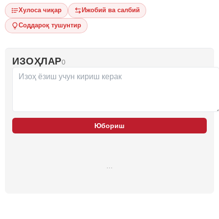
Хулоса чиқар
Ижобий ва салбий
Соддароқ тушунтир
ИЗОҲЛАР
0
Юбориш
…