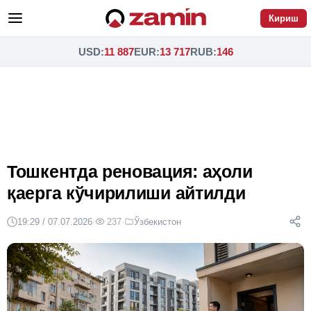
Кириш
USD
:
11 887
EUR
:
13 717
RUB
:
146
Тошкентда реновация: аҳоли
қаерга кўчирилиши айтилди
19:29 / 07.07.2026
·
237
·
Ўзбекистон