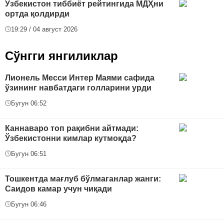
Ўзбекистон тиббиёт рейтингида МДҲни
ортда қолдирди
19:29 / 04 август 2026
Сўнгги янгиликлар
Лионель Месси Интер Маями сафида
ўзининг навбатдаги голларини урди
Бугун 06:52
Каннаваро топ рақибни айтмади:
Ўзбекистонни кимлар кутмоқда?
Бугун 06:51
Тошкентда мағлуб бўлмаганлар жанги:
Саидов камар учун чиқади
Бугун 06:46