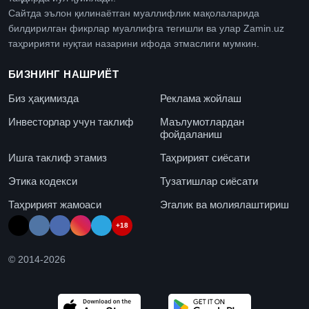
Сайтда эълон қилинаётган муаллифлик мақолаларида
билдирилган фикрлар муаллифга тегишли ва улар Zamin.uz
таҳририяти нуқтаи назарини ифода этмаслиги мумкин.
БИЗНИНГ НАШРИЁТ
Биз ҳақимизда
Реклама жойлаш
Инвесторлар учун таклиф
Маълумотлардан
фойдаланиш
Ишга таклиф этамиз
Таҳририят сиёсати
Этика кодекси
Тузатишлар сиёсати
Таҳририят жамоаси
Эгалик ва молиялаштириш
+18
© 2014-
2026