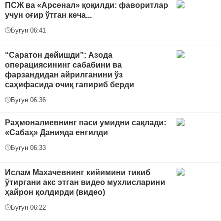
ПСЖ ва «Арсенал» қоқилди: фаворитлар
учун оғир ўтган кеча...
Бугун 06:41
“Саратон дейишди”: Азода
операциясининг сабабини ва
фарзандидан айрилганини ўз
саҳифасида очиқ гапириб берди
Бугун 06:36
Раҳмоналиевнинг паси умидни сақлади:
«Сабаҳ» Данияда енгилди
Бугун 06:33
Ислам Махачевнинг кийимини тикиб
ўтиргани акс этган видео мухлисларини
ҳайрон қолдирди (видео)
Бугун 06:22