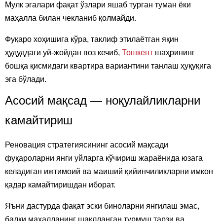
Мулк эгалари фақат ўзлари яшаб турган туман ёки
маҳалла билан чекланиб қолмайди.
Фуқаро хоҳишига кўра, таклиф этилаётган яқин
ҳудуддаги уй-жойдан воз кечиб,
Тошкент
шаҳрининг
бошқа қисмидаги квартира вариантини танлаш ҳуқуқига
эга бўлади.
Асосий мақсад — ноқулайликларни
камайтириш
Реновация стратегиясининг асосий мақсади
фуқароларни янги уйларга кўчириш жараёнида юзага
келадиган ижтимоий ва маиший қийинчиликларни имкон
қадар камайтиришдан иборат.
Яъни дастурда фақат эски биноларни янгилаш эмас,
балки маҳалланинг шаклланган турмуш тарзи ва