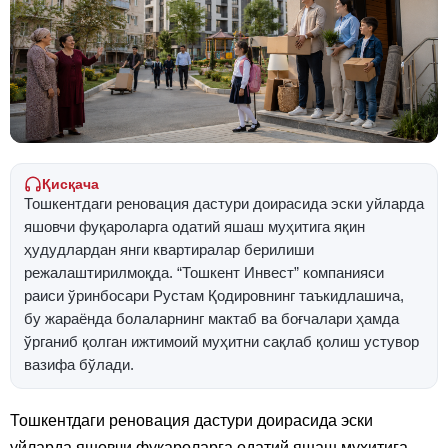
Қисқача
Тошкентдаги реновация дастури доирасида эски уйларда
яшовчи фуқароларга одатий яшаш муҳитига яқин
ҳудудлардан янги квартиралар берилиши
режалаштирилмоқда. “Тошкент Инвест” компанияси
раиси ўринбосари Рустам Қодировнинг таъкидлашича,
бу жараёнда болаларнинг мактаб ва боғчалари ҳамда
ўрганиб қолган ижтимоий муҳитни сақлаб қолиш устувор
вазифа бўлади.
Тошкентдаги реновация дастури доирасида эски
уйларда яшовчи фуқароларга одатий яшаш муҳитига