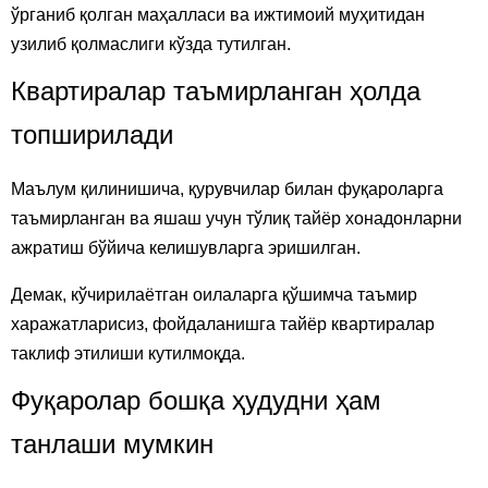
ўрганиб қолган маҳалласи ва ижтимоий муҳитидан
узилиб қолмаслиги кўзда тутилган.
Квартиралар таъмирланган ҳолда
топширилади
Маълум қилинишича, қурувчилар билан фуқароларга
таъмирланган ва яшаш учун тўлиқ тайёр хонадонларни
ажратиш бўйича келишувларга эришилган.
Демак, кўчирилаётган оилаларга қўшимча таъмир
харажатларисиз, фойдаланишга тайёр квартиралар
таклиф этилиши кутилмоқда.
Фуқаролар бошқа ҳудудни ҳам
танлаши мумкин