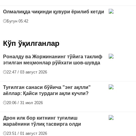
Олмалиқда чиқинди қувури ёрилиб кетди
Бугун 05:42
Кўп ўқилганлар
Роналду ва Жоржинанинг тўйига таклиф
этилган меҳмонлар рўйхати шов-шувда
22:47 / 03 август 2026
Туғилган санаси бўйича "энг ақлли"
аёллар: Қайси турдаги ақли кучли?
20:06 / 31 июл 2026
Дрон илк бор китнинг туғилиш
жараёнини тўлиқ тасвирга олди
23:51 / 01 август 2026