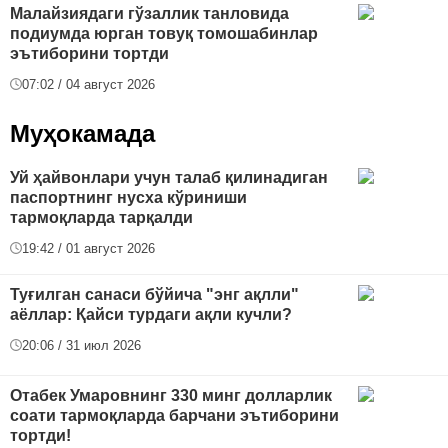
Малайзиядаги гўзаллик танловида
подиумда юрган товуқ томошабинлар
эътиборини тортди
07:02 / 04 август 2026
Муҳокамада
Уй ҳайвонлари учун талаб қилинадиган
паспортнинг нусха кўриниши
тармоқларда тарқалди
19:42 / 01 август 2026
Туғилган санаси бўйича "энг ақлли"
аёллар: Қайси турдаги ақли кучли?
20:06 / 31 июл 2026
Отабек Умаровнинг 330 минг долларлик
соати тармоқларда барчани эътиборини
тортди!