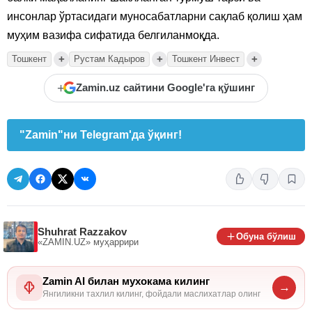
инсонлар ўртасидаги муносабатларни сақлаб қолиш ҳам
муҳим вазифа сифатида белгиланмоқда.
+
+
+
Тошкент
Рустам Кадыров
Тошкент Инвест
+
Zamin.uz сайтини Google'га қўшинг
"Zamin"ни Telegram'да ўқинг!
Shuhrat Razzakov
Обуна бўлиш
«ZAMIN.UZ»
муҳаррири
Zamin AI билан мухокама килинг
→
Янгиликни тахлил килинг, фойдали маслихатлар олинг