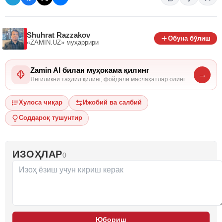
Shuhrat Razzakov
Обуна бўлиш
«ZAMIN.UZ»
муҳаррири
Zamin AI билан муҳокама қилинг
→
Янгиликни таҳлил қилинг, фойдали маслаҳатлар олинг
Хулоса чиқар
Ижобий ва салбий
Соддароқ тушунтир
ИЗОҲЛАР
0
Юбориш