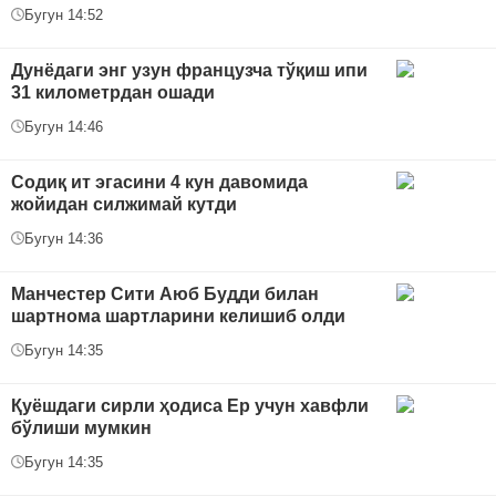
Бугун 14:52
Дунёдаги энг узун французча тўқиш ипи
31 километрдан ошади
Бугун 14:46
Содиқ ит эгасини 4 кун давомида
жойидан силжимай кутди
Бугун 14:36
Манчестер Сити Аюб Будди билан
шартнома шартларини келишиб олди
Бугун 14:35
Қуёшдаги сирли ҳодиса Ер учун хавфли
бўлиши мумкин
Бугун 14:35