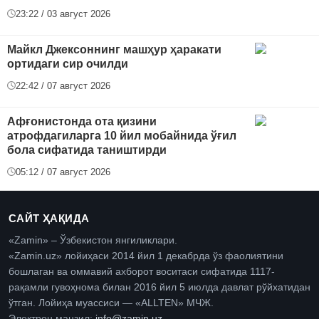
23:22 / 03 август 2026
Майкл Джексоннинг машҳур ҳаракати
ортидаги сир очилди
22:42 / 07 август 2026
Афғонистонда ота қизини
атрофдагиларга 10 йил мобайнида ўғил
бола сифатида таништирди
05:12 / 07 август 2026
САЙТ ҲАҚИДА
«Zamin» – Ўзбекистон янгиликлари.
«Zamin.uz» лойиҳаси 2014 йил 1 декабрда ўз фаолиятини
бошлаган ва оммавий ахборот воситаси сифатида 1117-
рақамли гувоҳнома билан 2016 йил 5 июлда давлат рўйхатидан
ўтган. Лойиҳа муассиси — «ALLTEN» МЧЖ.
Электрон манзил:
info@zamin.uz
.