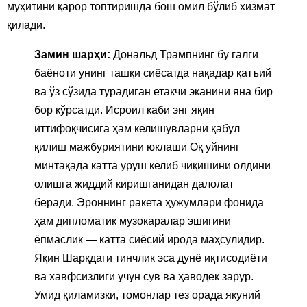
муҳитини қарор топтиришда бош омил бўлиб хизмат
қилади.
Замин шарҳи:
Дональд Трампнинг бу галги
баёноти унинг ташқи сиёсатда нақадар қатъий
ва ўз сўзида турадиган етакчи эканини яна бир
бор кўрсатди. Исроил каби энг яқин
иттифоқчисига ҳам келишувларни қабул
қилиш мажбуриятини юклаши Оқ уйнинг
минтақада катта уруш келиб чиқишини олдини
олишга жиддий киришганидан далолат
беради. Эроннинг ракета ҳужумлари фонида
ҳам дипломатик музокаралар эшигини
ёпмаслик — катта сиёсий ирода маҳсулидир.
Яқин Шарқдаги тинчлик эса дунё иқтисодиёти
ва хавфсизлиги учун сув ва ҳаводек зарур.
Умид қиламизки, томонлар тез орада якуний