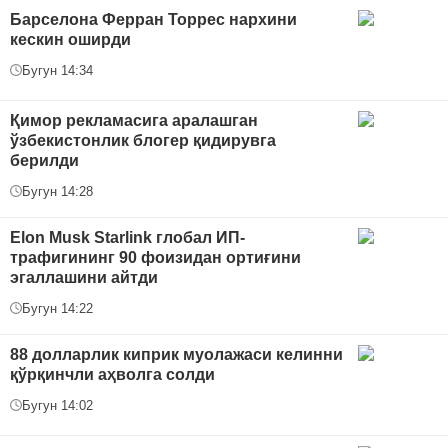
Барселона Ферран Торрес нархини
кескин оширди
Бугун 14:34
Қимор рекламасига аралашган
ўзбекистонлик блогер қидирувга
берилди
Бугун 14:28
Elon Musk Starlink глобал ИП-
трафигининг 90 фоизидан ортиғини
эгаллашини айтди
Бугун 14:22
88 долларлик киприк муолажаси келинни
қўрқинчли аҳволга солди
Бугун 14:02