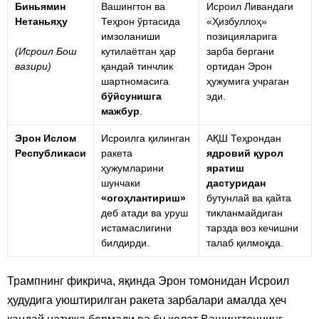
Биньямин
Вашингтон ва
Исроил Ливандаги
Нетаньяҳу
Теҳрон ўртасида
«Ҳизбуллоҳ»
имзоланиши
позицияларига
(Исроил Бош
кутилаётган ҳар
зарба бергани
вазири)
қандай тинчлик
ортидан Эрон
шартномасига
ҳужумига учраган
бўйсунишга
эди.
мажбур
.
Эрон Ислом
Исроилга қилинган
АҚШ Теҳрондан
Республикаси
ракета
ядровий қурол
ҳужумларини
яратиш
шунчаки
дастуридан
«огоҳлантириш»
бутунлай ва қайта
деб атади ва уруш
тикланмайдиган
истамаслигини
тарзда воз кечишни
билдирди.
талаб қилмоқда.
Трампнинг фикрича, яқинда Эрон томонидан Исроил
ҳудудига уюштирилган ракета зарбалари амалда ҳеч