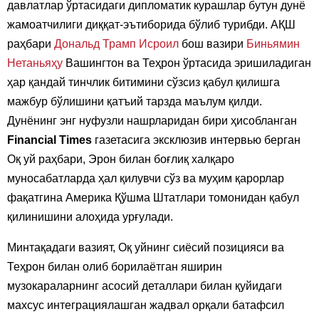
давлатлар ўртасидаги дипломатик курашлар бутун дунё
жамоатчилиги диққат-эътиборида бўлиб турибди. АҚШ
раҳбари
Дональд Трамп
Исроил
бош вазири
Биньямин
Нетаньяҳу
Вашингтон ва Теҳрон ўртасида эришиладиган
ҳар қандай тинчлик битимини сўзсиз қабул қилишга
мажбур бўлишини қатъий тарзда маълум қилди.
Дунёнинг энг нуфузли нашрларидан бири ҳисобланган
Financial Times
газетасига эксклюзив интервью берган
Оқ уй раҳбари, Эрон билан боғлиқ халқаро
муносабатларда ҳал қилувчи сўз ва муҳим қарорлар
фақатгина Америка Қўшма Штатлари томонидан қабул
қилинишини алоҳида урғулади.
Минтақадаги вазият, Оқ уйнинг сиёсий позицияси ва
Теҳрон билан олиб борилаётган яширин
музокараларнинг асосий деталлари билан қуйидаги
махсус интеграциялашган жадвал орқали батафсил