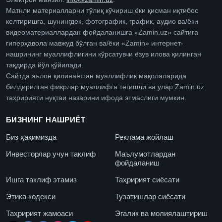
Матнли материалларни тўлиқ кўчириш ёки қисман иқтибос
келтиришга, шунингдек, фотографик, график, аудио ва/ёки
видеоматериаллардан фойдаланишга «Zamin.uz» сайтига
гиперҳавола мавжуд бўлган ва/ёки «Zamin» интернет-
нашрининг муаллифлигини кўрсатувчи ёзув илова қилинган
тақдирда йўл қўйилади.
Сайтда эълон қилинаётган муаллифлик мақолаларида
билдирилган фикрлар муаллифга тегишли ва улар Zamin.uz
таҳририяти нуқтаи назарини ифода этмаслиги мумкин.
БИЗНИНГ НАШРИЁТ
Биз ҳақимизда
Реклама жойлаш
Инвесторлар учун таклиф
Маълумотлардан
фойдаланиш
Ишга таклиф этамиз
Таҳририят сиёсати
Этика кодекси
Тузатишлар сиёсати
Таҳририят жамоаси
Эгалик ва молиялаштириш