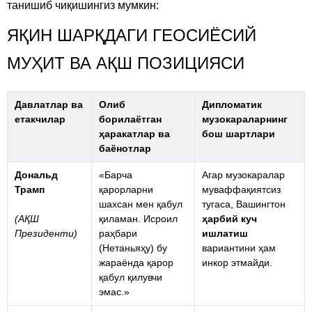
танишиб чиқишингиз мумкин:
ЯҚИН ШАРҚДАГИ ГЕОСИЁСИЙ
МУҲИТ ВА АҚШ ПОЗИЦИЯСИ
Давлатлар ва
Олиб
Дипломатик
етакчилар
борилаётган
музокараларнинг
ҳаракатлар ва
бош шартлари
баёнотлар
Дональд
«Барча
Агар музокаралар
Трамп
қарорларни
муваффақиятсиз
шахсан мен қабул
тугаса, Вашингтон
(АҚШ
қиламан. Исроил
ҳарбий куч
Президенти)
раҳбари
ишлатиш
(Нетаньяҳу) бу
вариантини ҳам
жараёнда қарор
инкор этмайди.
қабул қилувчи
эмас.»