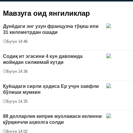
Мавзуга оид янгиликлар
Дунёдаги энг узун французча тўқиш ипи
31 километрдан ошади
Бугун 14:46
Содиқ ит эгасини 4 кун давомида
жойидан силжимай кутди
Бугун 14:36
Қуёшдаги сирли ҳодиса Ер учун хавфли
бўлиши мумкин
Бугун 14:35
88 долларлик киприк муолажаси келинни
қўрқинчли аҳволга солди
Бугун 14:02