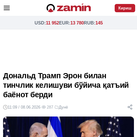
Кириш
USD
:
11 952
EUR
:
13 780
RUB
:
145
Дональд Трамп Эрон билан
тинчлик келишуви бўйича қатъий
баёнот берди
11:09 / 08.06.2026
·
287
·
Дунё