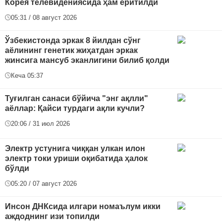
Корея телевидениясида ҳам ёритилди
05:31 / 08 август 2026
Ўзбекистонда эркак 8 йилдан сўнг
аёлининг генетик жиҳатдан эркак
жинсига мансуб эканлигини билиб қолди
Кеча 05:37
Туғилган санаси бўйича "энг ақлли"
аёллар: Қайси турдаги ақли кучли?
20:06 / 31 июл 2026
Электр устунига чиққан улкан илон
электр токи уриши оқибатида ҳалок
бўлди
05:20 / 07 август 2026
Инсон ДНКсида илгари номаълум икки
аждоднинг изи топилди