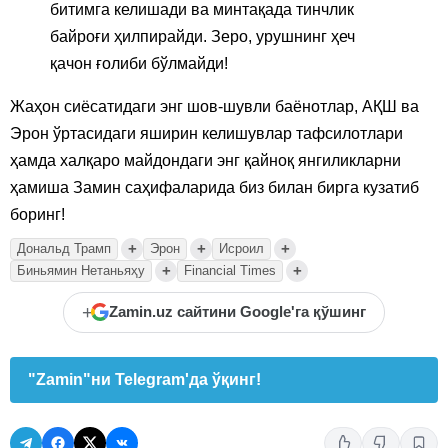
битимга келишади ва минтақада тинчлик
байроғи ҳилпирайди. Зеро, урушнинг ҳеч
қачон ғолиби бўлмайди!
Жаҳон сиёсатидаги энг шов-шувли баёнотлар, АҚШ ва
Эрон ўртасидаги яширин келишувлар тафсилотлари
ҳамда халқаро майдондаги энг қайноқ янгиликларни
ҳамиша Замин саҳифаларида биз билан бирга кузатиб
боринг!
+
+
+
Дональд Трамп
Эрон
Исроил
+
+
Биньямин Нетаньяҳу
Financial Times
+
Zamin.uz сайтини Google'га қўшинг
"Zamin"ни Telegram'да ўқинг!