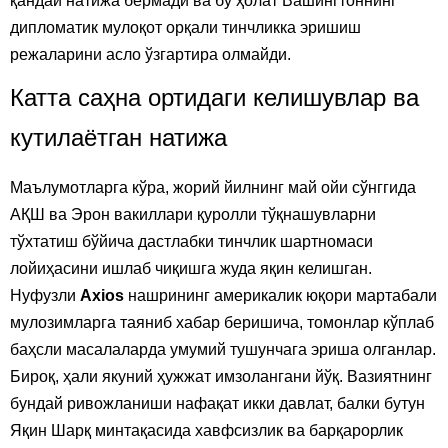
қандай натижа бермади ва бу ҳолат Вашингтоннинг
дипломатик мулоқот орқали тинчликка эришиш
режаларини асло ўзгартира олмайди.
Катта саҳна ортидаги келишувлар ва
кутилаётган натижа
Маълумотларга кўра, жорий йилнинг май ойи сўнггида
АҚШ ва Эрон вакиллари қуролли тўқнашувларни
тўхтатиш бўйича дастлабки тинчлик шартномаси
лойиҳасини ишлаб чиқишга жуда яқин келишган.
Нуфузли
Axios
нашрининг америкалик юқори мартабали
мулозимларга таяниб хабар беришича, томонлар кўплаб
баҳсли масалаларда умумий тушунчага эриша олганлар.
Бироқ, ҳали якуний ҳужжат имзолангани йўқ. Вазиятнинг
бундай ривожланиши нафақат икки давлат, балки бутун
Яқин Шарқ минтақасида хавфсизлик ва барқарорлик