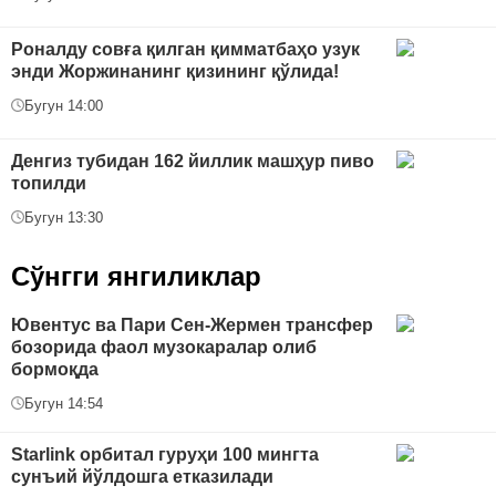
Роналду совға қилган қимматбаҳо узук
энди Жоржинанинг қизининг қўлида!
Бугун 14:00
Денгиз тубидан 162 йиллик машҳур пиво
топилди
Бугун 13:30
Сўнгги янгиликлар
Ювентус ва Пари Сен-Жермен трансфер
бозорида фаол музокаралар олиб
бормоқда
Бугун 14:54
Starlink орбитал гуруҳи 100 мингта
сунъий йўлдошга етказилади