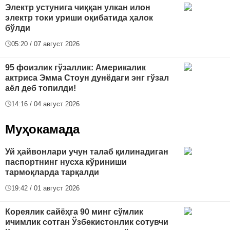
Электр устунига чиққан улкан илон
электр токи уриши оқибатида ҳалок
бўлди
05:20 / 07 август 2026
95 фоизлик гўзаллик: Америкалик
актриса Эмма Стоун дунёдаги энг гўзал
аёл деб топилди!
14:16 / 04 август 2026
Муҳокамада
Уй ҳайвонлари учун талаб қилинадиган
паспортнинг нусха кўриниши
тармоқларда тарқалди
19:42 / 01 август 2026
Кореялик сайёҳга 90 минг сўмлик
ичимлик сотган Ўзбекистонлик сотувчи