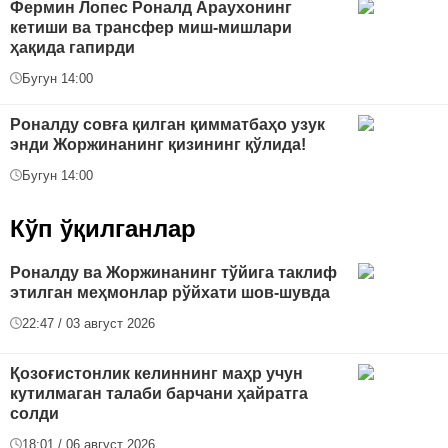
Фермин Лопес Роналд Араухонинг
кетиши ва трансфер миш-мишлари
ҳақида гапирди
Бугун 14:00
Роналду совға қилган қимматбаҳо узук
энди Жоржинанинг қизининг қўлида!
Бугун 14:00
Кўп ўқилганлар
Роналду ва Жоржинанинг тўйига таклиф
этилган меҳмонлар рўйхати шов-шувда
22:47 / 03 август 2026
Қозоғистонлик келиннинг маҳр учун
кутилмаган талаби барчани ҳайратга
солди
18:01 / 06 август 2026