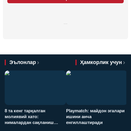
…
Эълонлар
Ҳамкорлик учун
8 та кенг тарқалган
Playmatch: майдон эгалари
P
молиявий хато:
ишини анча
у
нималардан сақланиш
енгиллаштиради
х
керак?