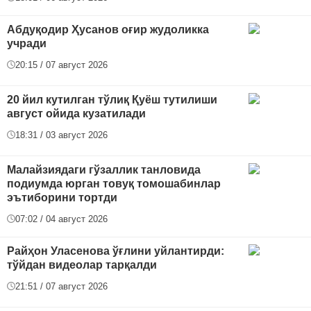
Абдуқодир Ҳусанов оғир жудоликка
учради
20:15 / 07 август 2026
20 йил кутилган тўлиқ Қуёш тутилиши
август ойида кузатилади
18:31 / 03 август 2026
Малайзиядаги гўзаллик танловида
подиумда юрган товуқ томошабинлар
эътиборини тортди
07:02 / 04 август 2026
Райҳон Уласенова ўғлини уйлантирди:
тўйдан видеолар тарқалди
21:51 / 07 август 2026