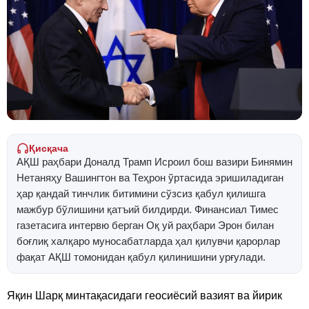
Қисқача
АҚШ раҳбари Доналд Трамп Исроил бош вазири Бинямин
Нетаняҳу Вашингтон ва Теҳрон ўртасида эришиладиган
ҳар қандай тинчлик битимини сўзсиз қабул қилишга
мажбур бўлишини қатъий билдирди. Финансиал Тимес
газетасига интервю берган Оқ уй раҳбари Эрон билан
боғлиқ халқаро муносабатларда ҳал қилувчи қарорлар
фақат АҚШ томонидан қабул қилинишини урғулади.
Яқин Шарқ минтақасидаги геосиёсий вазият ва йирик