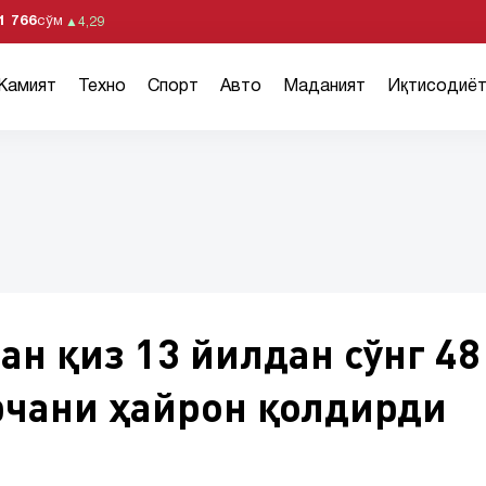
1 766
сўм
▲
4,29
Жамият
Техно
Спорт
Авто
Маданият
Иқтисодиё
ан қиз 13 йилдан сўнг 48
рчани ҳайрон қолдирди