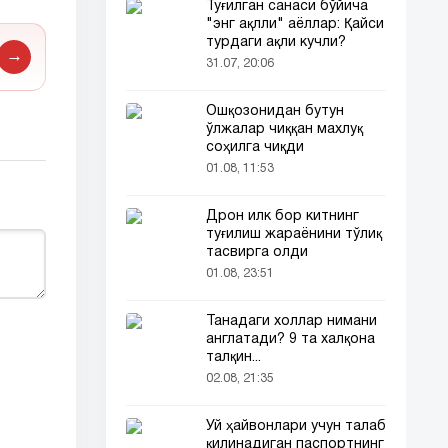
Туғилган санаси бўйича
"энг ақлли" аёллар: Қайси
турдаги ақли кучли?
→
31.07, 20:06
Ошқозонидан бутун
ўлжалар чиққан махлуқ
соҳилга чиқди
01.08, 11:53
Дрон илк бор китнинг
туғилиш жараёнини тўлиқ
тасвирга олди
01.08, 23:51
Танадаги холлар нимани
англатади? 9 та халқона
талқин...
02.08, 21:35
Уй ҳайвонлари учун талаб
қилинадиган паспортнинг