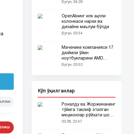
соатлари ишлаб
Бугун, 04:29
чиқарилади
OpenAIнинг илк ақлли
колонкаси нархи ва
дизайни маълум бўлди
Бугун, 03:54
са
Маченике компанияси 17
дюймли ўйин
ноутбукларини AMD
платформасига ўтказди
Бугун, 03:52
Кўп ўқилганлар
қлаш
Роналду ва Жоржинанинг
тўйига таклиф этилган
меҳмонлар рўйхати шов-
шувда
03.08, 22:47
бўлиш