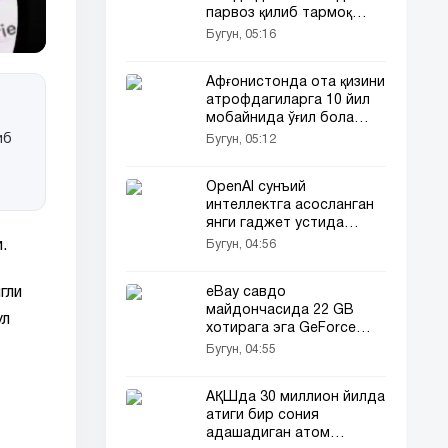
парвоз қилиб тармоқ
фойдаланувчиларини
Бугун, 05:16
ҳайратга солди
Афғонистонда ота қизини
атрофдагиларга 10 йил
мобайнида ўғил бола
сифатида таништирди
иб
Бугун, 05:12
OpenAI сунъий
интеллектга асосланган
янги гаджет устида
ишламоқда
Бугун, 04:56
.
eBay савдо
гли
майдончасида 22 GB
ул
хотирага эга GeForce
RTX 2080 Ти пайдо бўлди
Бугун, 04:55
АҚШда 30 миллион йилда
атиги бир сония
адашадиган атом