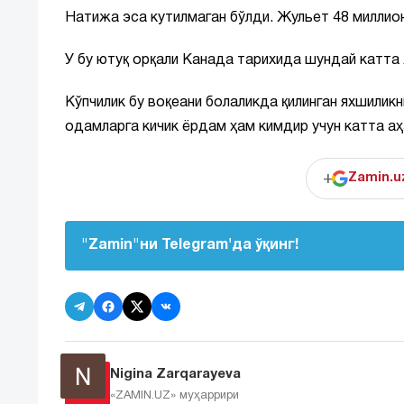
Натижа эса кутилмаган бўлди. Жульет 48 миллио
У бу ютуқ орқали Канада тарихида шундай катта
Кўпчилик бу воқеани болаликда қилинган яхшиликн
одамларга кичик ёрдам ҳам кимдир учун катта аҳ
+
Zamin.u
"Zamin"ни Telegram'да ўқинг!
Nigina Zarqarayeva
«ZAMIN.UZ»
муҳаррири