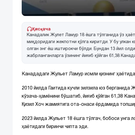
Қисқача
Канадалик Жулет Ламур 18 ёшга тўлганида ўз ҳаё
миқдоридаги жекпотни қўлга киритди. У бу улкан
олган энг ёш иштирокчи бўлди. Бундан 13 йил олд
жабрланганларга ўзининг йиғиб қўйган 61,38 Канад
Канададаги Жульет Ламур исмли қизнинг ҳаётида
2010 йилда Гаитида кучли зилзила юз берганида Жу
кўзача-ҳамёнини бўшатиб, йиғиб қўйган 61,38 Ка
Қизил Хоч жамиятига ота-онаси ёрдамида топшир
2023 йилда Жульет 18 ёшга тўлгач, бобоси унга л
ҳаётидаги биринчи чипта эди.