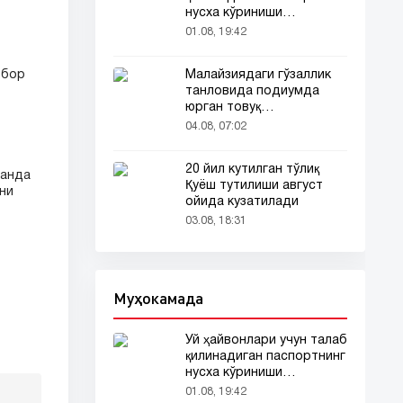
нусха кўриниши
тармоқларда тарқалди
01.08, 19:42
Малайзиядаги гўзаллик
 бор
танловида подиумда
юрган товуқ
томошабинлар
04.08, 07:02
эътиборини тортди
20 йил кутилган тўлиқ
ланда
Қуёш тутилиши август
ни
ойида кузатилади
03.08, 18:31
Муҳокамада
Уй ҳайвонлари учун талаб
қилинадиган паспортнинг
нусха кўриниши
тармоқларда тарқалди
01.08, 19:42