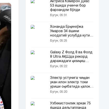
Актриса Кэмерон Диас
53 ёшида учинчи бор
фарзандли бўлди
Бугун, 05:31
Хонанда Ёрқинхўжа
Умаров 34 ёшини
ноодатий услубда кутиб
олди!
Бугун, 05:25
Galaxy Z Фолд 8 ва Фолд
8 Ultra АҚШда рекорд
даражадаги қизиқиш
уйғотди
Бугун, 05:22
Электр устунига чиққан
укан илон электр токи
уриши оқибатида ҳалок
бўлди
Бугун, 05:20
Ўзбекистонлик эркак 75
ёшида дельтапланда