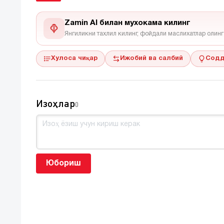
Zamin AI билан мухокама килинг
Янгиликни тахлил килинг, фойдали маслихатлар олинг
Хулоса чиқар
Ижобий ва салбий
Содд
Изоҳлар
0
Юбориш