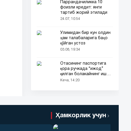
Паррандачиликка 10
фоизли кредит: янги
тартиб жорий этилади
24.07, 10:54
Ўлимидан бир кун олдин
ҳам талабаларига баҳо
қўйган устоз
03.08, 19:34
Отасининг паспортига
қора ручкада “ижод”
қилган болакайнинг иши
барчанинг диққатини
Кеча, 14:20
тортди
Ҳамкорлик учун