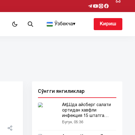
т
Ўзбекча
▾
Кириш
Сўнгги янгиликлар
АҚШда айсберг салати
ортидан хавфли
инфекция 15 штатга
ёйилди!
Бугун, 05:36