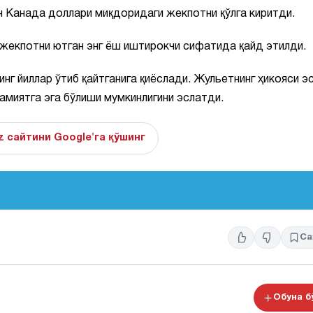
н Канада доллари миқдоридаги жекпотни қўлга киритди.
 жекпотни ютган энг ёш иштирокчи сифатида қайд этилди.
инг йиллар ўтиб қайтганига қиёслади. Жульетнинг ҳикояси э
амиятга эга бўлиши мумкинлигини эслатди.
z сайтини Google'га қўшинг
Са
Обуна 