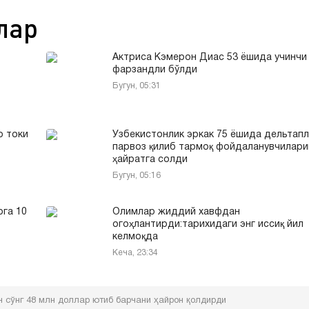
лар
Актриса Кэмерон Диас 53 ёшида учинчи
фарзандли бўлди
Бугун, 05:31
р токи
Ўзбекистонлик эркак 75 ёшида дельтап
парвоз қилиб тармоқ фойдаланувчилари
ҳайратга солди
Бугун, 05:16
рга 10
Oлимлар жиддий хавфдан
огоҳлантирди:тарихидаги энг иссиқ йил
келмоқда
Кеча, 23:34
н сўнг 48 млн доллар ютиб барчани ҳайрон қолдирди