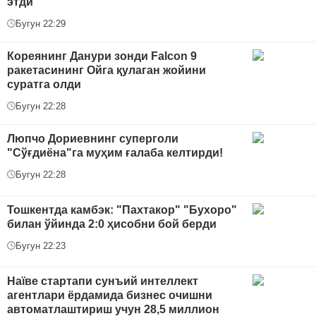
этди
Бугун 22:29
Кореянинг Данури зонди Falcon 9
ракетасининг Ойга қулаган жойини
суратга олди
Бугун 22:28
Люпчо Дориевнинг суперголи
"Сўғдиёна"га муҳим ғалаба келтирди!
Бугун 22:28
Тошкентда камбэк: "Пахтакор" "Бухоро"
билан ўйинда 2:0 ҳисобни бой берди
Бугун 22:23
Наïве стартапи сунъий интеллект
агентлари ёрдамида бизнес очишни
автоматлаштириш учун 28,5 миллион