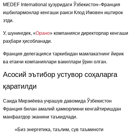
MEDEF International ҳузуридаги Ўзбекистон–Франция
ишбилармонлар кенгаши раиси Клод Имовен иштирок
этди.
У, шунингдек, «
Орано
» компанияси директорлар кенгаши
раҳбари ҳисобланади.
Франция делегацияси таркибидан мамлакатнинг йирик
ва етакчи компаниялари вакиллари ўрин олган.
Асосий эътибор устувор соҳаларга
қаратилди
Саида Мирзиёева учрашув давомида Ўзбекистон
Франция билан амалий ҳамкорликни кенгайтиришдан
манфаатдор эканини таъкидлади.
«Биз энергетика, таълим, сув таъминоти