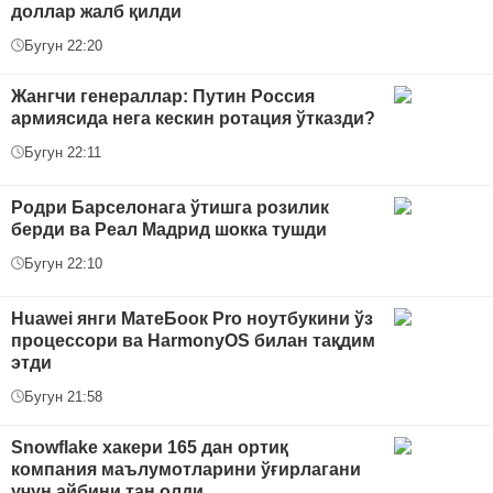
доллар жалб қилди
Бугун 22:20
Жангчи генераллар: Путин Россия
армиясида нега кескин ротация ўтказди?
Бугун 22:11
Родри Барселонага ўтишга розилик
берди ва Реал Мадрид шокка тушди
Бугун 22:10
Huawei янги МатеБоок Pro ноутбукини ўз
процессори ва HarmonyOS билан тақдим
этди
Бугун 21:58
Snowflake хакери 165 дан ортиқ
компания маълумотларини ўғирлагани
учун айбини тан олди