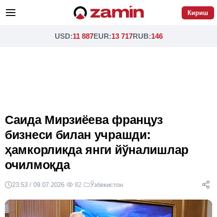
Кириш
USD
:
11 887
EUR
:
13 717
RUB
:
146
Саида Мирзиёева француз
бизнеси билан учрашди:
ҳамкорликда янги йўналишлар
очилмоқда
23:53 / 09.07.2026
·
82
·
Ўзбекистон