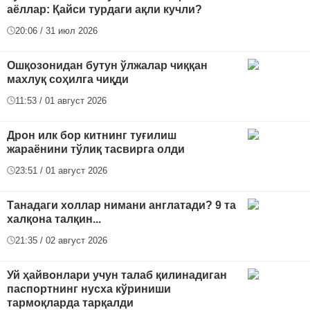
аёллар: Қайси турдаги ақли кучли?
20:06 / 31 июл 2026
Ошқозонидан бутун ўлжалар чиққан
махлуқ соҳилга чиқди
11:53 / 01 август 2026
Дрон илк бор китнинг туғилиш
жараёнини тўлиқ тасвирга олди
23:51 / 01 август 2026
Танадаги холлар нимани англатади? 9 та
халқона талқин...
21:35 / 02 август 2026
Уй ҳайвонлари учун талаб қилинадиган
паспортнинг нусха кўриниши
тармоқларда тарқалди