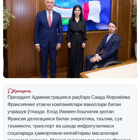
Қисқача
Президент Администрацияси раҳбари Саида Мирзиёева
Франсиянинг етакчи компаниялари вакиллари билан
учрашув ўтказди. Клод Имовен бошчилик қилган
Франсия делегацияси билан энергетика, таълим, сув
таъминоти, транспорт ва шаҳар инфратузилмаси
соҳаларида ҳамкорликни кенгайтириш масалалари