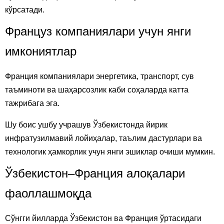
кўрсатади.
Француз компаниялари учун янги
имкониятлар
Франция компаниялари энергетика, транспорт, сув
таъминоти ва шаҳарсозлик каби соҳаларда катта
тажрибага эга.
Шу боис ушбу учрашув Ўзбекистонда йирик
инфратузилмавий лойиҳалар, таълим дастурлари ва
технологик ҳамкорлик учун янги эшиклар очиши мумкин.
Ўзбекистон–Франция алоқалари
фаоллашмоқда
Сўнгги йилларда Ўзбекистон ва Франция ўртасидаги