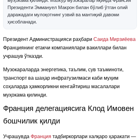
муҳокама қилинди. Мазкур музокаралар яқинда Франсия
Президенти Эммануел Макрон билан бўлиб ўтган олий
даражадаги мулоқотнинг узвий ва мантиқий давоми
ҳисобланади.
Президент Администрацияси раҳбари
Саида Мирзиёева
Франциянинг етакчи компаниялари вакиллари билан
учрашув ўтказди.
Музокараларда энергетика, таълим, сув таъминоти,
транспорт ва шаҳар инфратузилмаси каби муҳим
соҳаларда ҳамкорликни кенгайтириш масалалари
муҳокама қилинди.
Франция делегациясига Клод Имовен
бошчилик қилди
Учрашувда
Франция
тадбиркорлари халқаро ҳаракати —