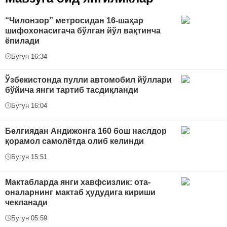
“Чилонзор” метросидан 16-шаҳар
шифохонасигача бўлган йўл вақтинча
ёпилади
Бугун 16:34
Ўзбекистонда пулли автомобил йўллари
бўйича янги тартиб тасдиқланди
Бугун 16:04
Белгиядан Андижонга 160 бош наслдор
қорамол самолётда олиб келинди
Бугун 15:51
Мактабларда янги хавфсизлик: ота-
оналарнинг мактаб ҳудудига кириши
чекланади
Бугун 05:59