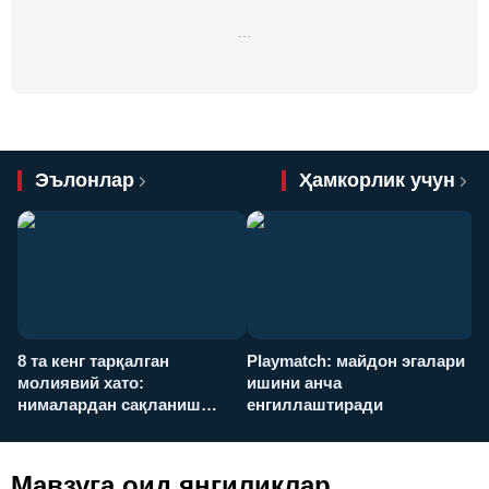
…
Эълонлар
Ҳамкорлик учун
8 та кенг тарқалган
Playmatch: майдон эгалари
P
молиявий хато:
ишини анча
у
нималардан сақланиш
енгиллаштиради
х
керак?
Мавзуга оид янгиликлар