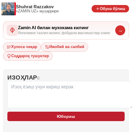
Shuhrat Razzakov
Обуна бўлиш
«ZAMIN.UZ»
муҳаррири
Zamin AI билан мухокама килинг
→
Янгиликни тахлил килинг, фойдали маслихатлар олинг
Хулоса чиқар
Ижобий ва салбий
Соддароқ тушунтир
ИЗОҲЛАР
0
Юбориш