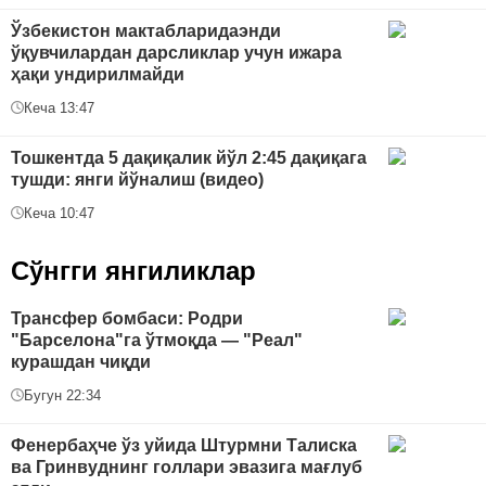
Ўзбекистон мактабларидаэнди
ўқувчилардан дарсликлар учун ижара
ҳақи ундирилмайди
Кеча 13:47
Тошкентда 5 дақиқалик йўл 2:45 дақиқага
тушди: янги йўналиш (видео)
Кеча 10:47
Сўнгги янгиликлар
Трансфер бомбаси: Родри
"Барселона"га ўтмоқда — "Реал"
курашдан чиқди
Бугун 22:34
Фенербаҳче ўз уйида Штурмни Талиска
ва Гринвуднинг голлари эвазига мағлуб