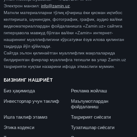
Электрон манзил:
info@zamin.uz
.
Матнли материалларни тўлиқ кўчириш ёки қисман иқтибос
келтиришга, шунингдек, фотографик, график, аудио ва/ёки
видеоматериаллардан фойдаланишга «Zamin.uz» сайтига
гиперҳавола мавжуд бўлган ва/ёки «Zamin» интернет-
нашрининг муаллифлигини кўрсатувчи ёзув илова қилинган
тақдирда йўл қўйилади.
Сайтда эълон қилинаётган муаллифлик мақолаларида
билдирилган фикрлар муаллифга тегишли ва улар Zamin.uz
таҳририяти нуқтаи назарини ифода этмаслиги мумкин.
БИЗНИНГ НАШРИЁТ
Биз ҳақимизда
Реклама жойлаш
Инвесторлар учун таклиф
Маълумотлардан
фойдаланиш
Ишга таклиф этамиз
Таҳририят сиёсати
Этика кодекси
Тузатишлар сиёсати