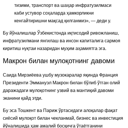
тизими, транспорт ва шаҳар инфратузилмаси
каби устувор соҳаларда ҳамкорликни
кенгайтиришни мақсад қилганмиз», — деди у.
Бу йўналишлар Ўзбекистонда иқтисодий ривожланиш,
инфратузилмани янгилаш ва инсон капиталига сармоя
киритиш нуқтаи назаридан муҳим аҳамиятга эга.
Макрон билан мулоқотнинг давоми
Саида Мирзиёева ушбу музокаралар яқинда Франция
Президенти Эммануэл Макрон билан бўлиб ўтган олий
даражадаги мулоқотнинг узвий ва мантиқий давоми
эканини қайд этди.
Бу эса Тошкент ва Париж ўртасидаги алоқалар фақат
сиёсий мулоқот билан чекланмай, бизнес ва инвестиция
йўналишида ҳам амалий босқичга ўтаётганини