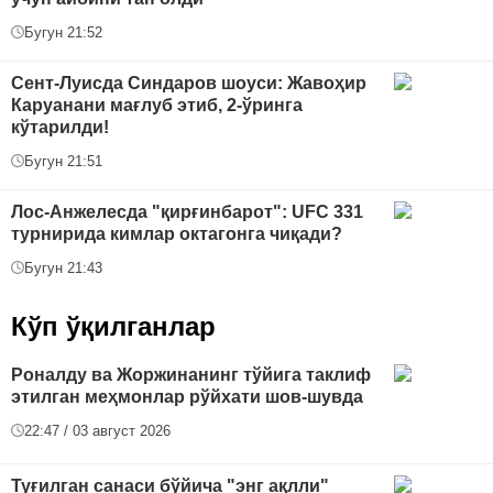
Бугун 21:52
Сент-Луисда Синдаров шоуси: Жавоҳир
Каруанани мағлуб этиб, 2-ўринга
кўтарилди!
Бугун 21:51
Лос-Анжелесда "қирғинбарот": UFC 331
турнирида кимлар октагонга чиқади?
Бугун 21:43
Кўп ўқилганлар
Роналду ва Жоржинанинг тўйига таклиф
этилган меҳмонлар рўйхати шов-шувда
22:47 / 03 август 2026
Туғилган санаси бўйича "энг ақлли"