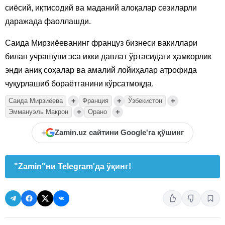
сиёсий, иқтисодий ва маданий алоқалар сезиларли
даражада фаоллашди.
Саида Мирзиёеванинг француз бизнеси вакиллари
билан учрашуви эса икки давлат ўртасидаги ҳамкорлик
энди аниқ соҳалар ва амалий лойиҳалар атрофида
чуқурлашиб бораётганини кўрсатмоқда.
+
+
+
Саида Мирзиёева
Франция
Ўзбекистон
+
+
Эммануэль Макрон
Орано
+
Zamin.uz сайтини Google'га қўшинг
"Zamin"ни Telegram'да ўқинг!