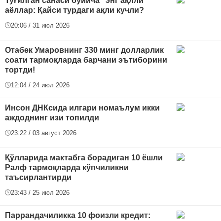
Туғилган санаси бўйича "энг ақлли"
аёллар: Қайси турдаги ақли кучли?
20:06 / 31 июл 2026
Отабек Умаровнинг 330 минг долларлик
соати тармоқларда барчани эътиборини
тортди!
12:04 / 24 июл 2026
Инсон ДНКсида илгари номаълум икки
аждоднинг изи топилди
23:22 / 03 август 2026
Қўлларида мактабга борадиган 10 ёшли
Ралф тармоқларда кўпчиликни
таъсирлантирди
23:43 / 25 июл 2026
Паррандачиликка 10 фоизли кредит: