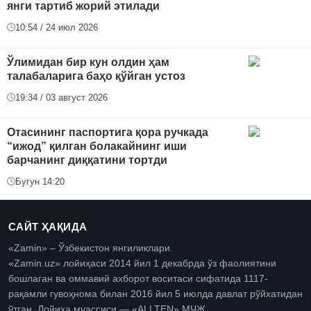
янги тартиб жорий этилади
10:54 / 24 июл 2026
Ўлимидан бир кун олдин ҳам
талабаларига баҳо қўйган устоз
19:34 / 03 август 2026
Отасининг паспортига қора ручкада
“ижод” қилган болакайнинг иши
барчанинг диққатини тортди
Бугун 14:20
САЙТ ҲАҚИДА
«Zamin» – Ўзбекистон янгиликлари.
«Zamin.uz» лойиҳаси 2014 йил 1 декабрда ўз фаолиятини
бошлаган ва оммавий ахборот воситаси сифатида 1117-
рақамли гувоҳнома билан 2016 йил 5 июлда давлат рўйхатидан
ўтган. Лойиҳа муассиси — «ALLTEN» МЧЖ.