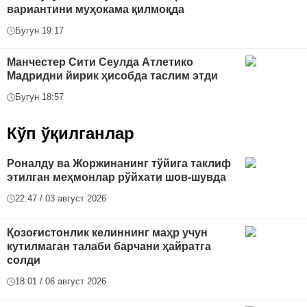
вариантини муҳокама қилмоқда
Бугун 19:17
Манчестер Сити Сеулда Атлетико
Мадридни йирик ҳисобда таслим этди
Бугун 18:57
Кўп ўқилганлар
Роналду ва Жоржинанинг тўйига таклиф
этилган меҳмонлар рўйхати шов-шувда
22:47 / 03 август 2026
Қозоғистонлик келиннинг маҳр учун
кутилмаган талаби барчани ҳайратга
солди
18:01 / 06 август 2026