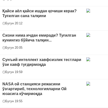
Қайси аёл қайси ишдан қочиши керак?
Туғилган сана талқини
Бугун 20:12
Сизни нима ичдан емиради? Туғилган
кунингиз бўйича талқин...
Бугун 20:05
Сунъий интеллект хавфсизлик тестлари
ўзи хавф туғдирмоқда
Бугун 19:59
NASA ой станцияси режасини
ўзгартириб, технологияларни Ой
юзасига кўчирмоқда
Бугун 19:55