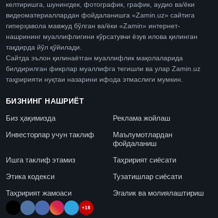
келтиришга, шунингдек, фотографик, график, аудио ва/ёки
видеоматериаллардан фойдаланишга «Zamin.uz» сайтига
гиперҳавола мавжуд бўлган ва/ёки «Zamin» интернет-
нашрининг муаллифлигини кўрсатувчи ёзув илова қилинган
тақдирда йўл қўйилади.
Сайтда эълон қилинаётган муаллифлик мақолаларида
билдирилган фикрлар муаллифга тегишли ва улар Zamin.uz
таҳририяти нуқтаи назарини ифода этмаслиги мумкин.
БИЗНИНГ НАШРИЁТ
Биз ҳақимизда
Реклама жойлаш
Инвесторлар учун таклиф
Маълумотлардан
фойдаланиш
Ишга таклиф этамиз
Таҳририят сиёсати
Этика кодекси
Тузатишлар сиёсати
Таҳририят жамоаси
Эгалик ва молиялаштириш
+18