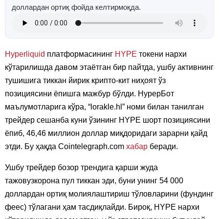
доллардан ортиқ фойда келтирмоқда.
Hyperliquid
платформасининг
HYPE
токени нархи
кўтарилишда давом этаётган бир пайтда, ушбу активнинг
тушишига тиккан йирик крипто-кит ниҳоят ўз
позициясини ёпишга мажбур бўлди. HypeрБот
маълумотларига кўра, “lorakle.hl” номи билан танилган
трейдер сешанба куни ўзининг HYPE шорт позициясини
ёпиб, 46,46 миллион доллар миқдоридаги зарарни қайд
этди. Бу ҳақда Cointelegraph.com
хабар
беради.
Ушбу трейдер бозор трендига қарши жуда
тажовузкорона пул тиккан эди, буни унинг 54 000
доллардан ортиқ молиялаштириш тўловларини (фундинг
феес) тўлагани ҳам тасдиқлайди. Бироқ, HYPE нархи