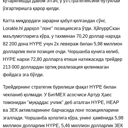
кўтарилишда давом этгач, у ўз стратегиясини бутунлай
ўзгартиришга қарор қилди.
Катта миқдордаги зарарни қабул қилгандан сўнг,
Lorakle.hl дарҳол "лонг" позициясига ўтди. ҲйпуррСкан
маълумотларига кўра, у тахминан 70,20 доллар нархда
82 200 дона HYPE учун 2х левераж билан 5,98 миллион
долларлик янги позиция очди. Чоршанба кунига келиб,
HYPE нархи 72,80 долларга етиши натижасида трейдер
213 000 доллардан ортиқ реализация қилинмаган
фойдага эга бўлди.
Трейдернинг стратегик бурилиши фақат HYPE билан
чекланиб қолмади. У БитМEХ асосчиси Артур Ҳаес
томонидан "муқаддас учлик" деб аталган HYPE, НEАР
ва ЗEК активларининг барчасида лонг позицияларини
эгаллади. Чоршанба ҳолатига кўра, унинг ҳамёнида 5,98
миллион долларлик HYPE, 5,46 миллион долларлик ЗEК