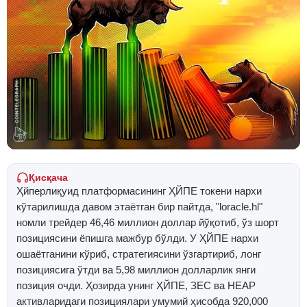
Қисқача
Ҳйперлиқуид платформасининг ҲЙПE токени нархи
кўтарилишда давом этаётган бир пайтда, "loracle.hl"
номли трейдер 46,46 миллион доллар йўқотиб, ўз шорт
позициясини ёпишга мажбур бўлди. У ҲЙПE нархи
ошаётганини кўриб, стратегиясини ўзгартириб, лонг
позициясига ўтди ва 5,98 миллион долларлик янги
позиция очди. Ҳозирда унинг ҲЙПE, ЗEC ва НEАР
активларидаги позициялари умумий ҳисобда 920,000