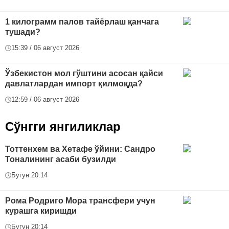
1 килограмм палов тайёрлаш қанчага
тушади?
15:39 / 06 август 2026
Ўзбекистон мол гўштини асосан қайси
давлатлардан импорт қилмоқда?
12:59 / 06 август 2026
Сўнгги янгиликлар
Тоттенхем ва Хетафе ўйини: Сандро
Тоналининг асаби бузилди
Бугун 20:14
Рома Родриго Мора трансфери учун
курашга киришди
Бугун 20:14