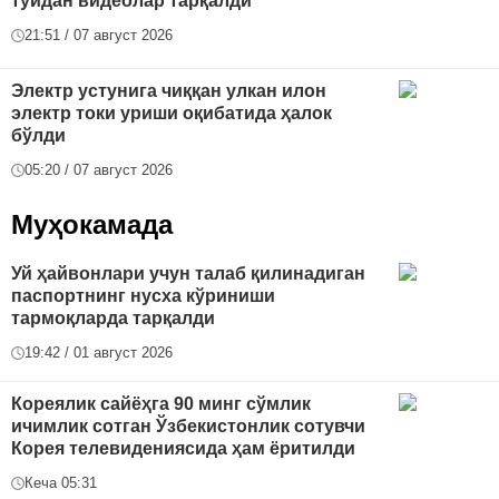
тўйдан видеолар тарқалди
21:51 / 07 август 2026
Электр устунига чиққан улкан илон
электр токи уриши оқибатида ҳалок
бўлди
05:20 / 07 август 2026
Муҳокамада
Уй ҳайвонлари учун талаб қилинадиган
паспортнинг нусха кўриниши
тармоқларда тарқалди
19:42 / 01 август 2026
Кореялик сайёҳга 90 минг сўмлик
ичимлик сотган Ўзбекистонлик сотувчи
Корея телевидениясида ҳам ёритилди
Кеча 05:31