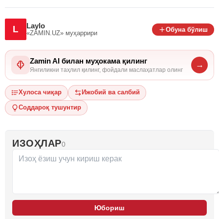
Laylo
L
Обуна бўлиш
«ZAMIN.UZ»
муҳаррири
Zamin AI билан муҳокама қилинг
→
Янгиликни таҳлил қилинг, фойдали маслаҳатлар олинг
Хулоса чиқар
Ижобий ва салбий
Соддароқ тушунтир
ИЗОҲЛАР
0
Юбориш