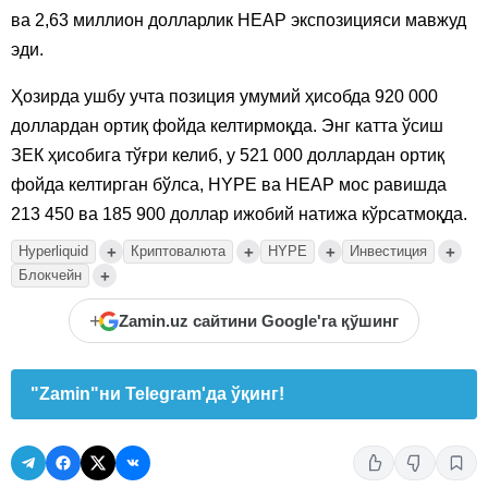
ва 2,63 миллион долларлик НEАР экспозицияси мавжуд
эди.
Ҳозирда ушбу учта позиция умумий ҳисобда 920 000
доллардан ортиқ фойда келтирмоқда. Энг катта ўсиш
ЗEК ҳисобига тўғри келиб, у 521 000 доллардан ортиқ
фойда келтирган бўлса, HYPE ва НEАР мос равишда
213 450 ва 185 900 доллар ижобий натижа кўрсатмоқда.
+
+
+
+
Hyperliquid
Криптовалюта
HYPE
Инвестиция
+
Блокчейн
+
Zamin.uz сайтини Google'га қўшинг
"Zamin"ни Telegram'да ўқинг!