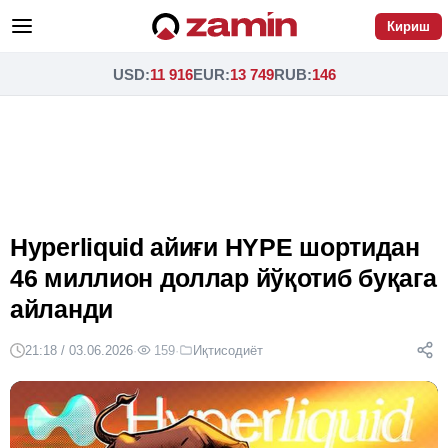
Кириш
USD
:
11 916
EUR
:
13 749
RUB
:
146
Hyperliquid айиғи HYPE шортидан
46 миллион доллар йўқотиб буқага
айланди
21:18 / 03.06.2026
·
159
·
Иқтисодиёт