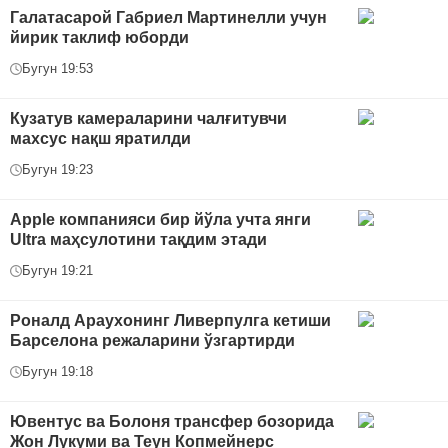
Галатасарой Габриел Мартинелли учун
йирик таклиф юборди
Бугун 19:53
Кузатув камераларини чалғитувчи
махсус нақш яратилди
Бугун 19:23
Apple компанияси бир йўла учта янги
Ultra маҳсулотини тақдим этади
Бугун 19:21
Роналд Араухонинг Ливерпулга кетиши
Барселона режаларини ўзгартирди
Бугун 19:18
Ювентус ва Болоня трансфер бозорида
Жон Лукуми ва Теун Копмейнерс