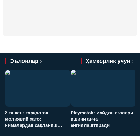
…
Эълонлар
Ҳамкорлик учун
8 та кенг тарқалган
Playmatch: майдон эгалари
P
молиявий хато:
ишини анча
у
нималардан сақланиш
енгиллаштиради
х
керак?