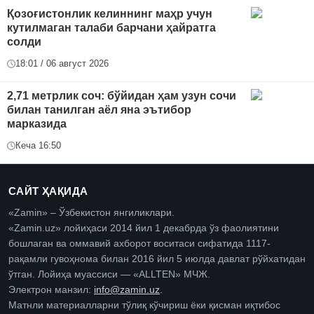
Қозоғистонлик келиннинг маҳр учун
кутилмаган талаби барчани ҳайратга
солди
18:01 / 06 август 2026
2,71 метрлик соч: бўйидан ҳам узун сочи
билан танилган аёл яна эътибор
марказида
Кеча 16:50
САЙТ ҲАҚИДА
«Zamin» – Ўзбекистон янгиликлари.
«Zamin.uz» лойиҳаси 2014 йил 1 декабрда ўз фаолиятини
бошлаган ва оммавий ахборот воситаси сифатида 1117-
рақамли гувоҳнома билан 2016 йил 5 июлда давлат рўйхатидан
ўтган. Лойиҳа муассиси — «ALLTEN» МЧЖ.
Электрон манзил:
info@zamin.uz
.
Матнли материалларни тўлиқ кўчириш ёки қисман иқтибос