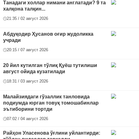
Танадаги холлар нимани англатади? 9 та
халқона талқин...
21:35 / 02 август 2026
Абдуқодир Ҳусанов оғир жудоликка
учради
20:15 / 07 август 2026
20 йил кутилган тўлиқ Қуёш тутилиши
август ойида кузатилади
18:31 / 03 август 2026
Малайзиядаги гўзаллик танловида
подиумда юрган товуқ томошабинлар
эътиборини тортди
07:02 / 04 август 2026
Райҳон Уласенова ўғлини уйлантирди: