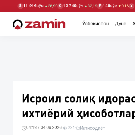
11 916
сўм
13 749
сўм
146
сўм
$
€
₽
¥
▲
28,92
▲
32,19
▼
0,18
Ўзбекистон
Дунё
Исроил солиқ идора
ихтиёрий ҳисоботла
04:18 / 04.06.2026
·
221
·
Иқтисодиёт