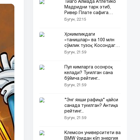
Тиаго Алмада Атлетико
Мадридни тарк этиб,
Ривер Плате сафига
қўшилди
Бугун, 22:15
Ҳокимликдаги
«танишлар» ва 100 млн
сўмлик тузоқ: Косондаги
ер фирибгарлиги
Бугун, 21:59
Пул кимларга осонроқ
келади? Туғилган сана
бўйича рейтинг...
Бугун, 21:59
"Энг яхши рафиқа" қайси
санада туғилган? Антиқа
рейтинг...
Бугун, 21:59
Клемсон университети ва
BMW ўзидан кўп энергия