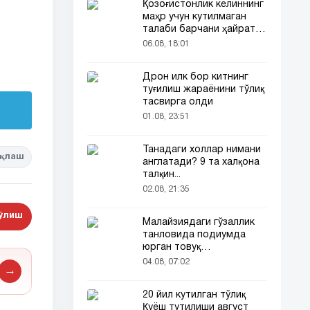
Қозоғистонлик келиннинг
маҳр учун кутилмаган
талаби барчани ҳайратга
солди
06.08, 18:01
Дрон илк бор китнинг
туғилиш жараёнини тўлиқ
тасвирга олди
01.08, 23:51
Танадаги холлар нимани
қлаш
англатади? 9 та халқона
талқин...
02.08, 21:35
бўлиш
Малайзиядаги гўзаллик
танловида подиумда
юрган товуқ
томошабинлар
04.08, 07:02
→
эътиборини тортди
20 йил кутилган тўлиқ
Қуёш тутилиши август