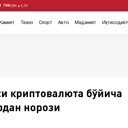
1 766
сўм
▲
4,29
Жамият
Техно
Спорт
Авто
Маданият
Иқтисодиё
си криптовалюта бўйича
рдан норози