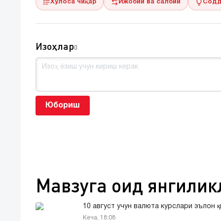
Хулоса чиқар
Ижобий ва салбий
Содд
Изоҳлар
0
Юбориш
Мавзуга оид янгилик
10 август учун валюта курслари эълон 
Кеча, 18:08