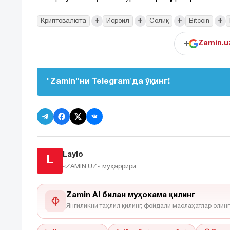
+
+
+
+
Криптовалюта
Исроил
Солиқ
Bitcoin
+
Zamin.u
"Zamin"ни Telegram'да ўқинг!
Laylo
L
«ZAMIN.UZ»
муҳаррири
Zamin AI билан муҳокама қилинг
Янгиликни таҳлил қилинг, фойдали маслаҳатлар олинг