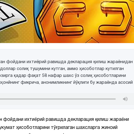
ган фойдани ихтиёрий равишда декларация қилиш жараёнидан
 доллар солиқ тушумини кутган, аммо ҳисоботлар кутилган
озирга қадар фақат 58 нафар шахс ўз солиқ ҳисоботларини
ҳонйнинг фикрича, анонимликнинг йўқлиги бу жараёнда асосий
н фойдани ихтиёрий равишда декларация қилиш жараёни
укумат ҳисоботларини тўғрилаган шахсларга жиноий