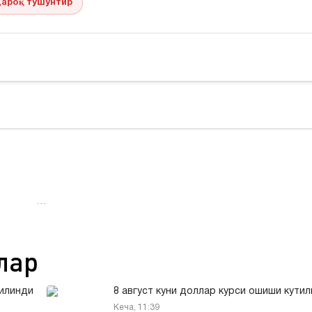
ароқ тушунтир
…
лар
қилинди
8 август куни доллар курси ошиши кути
Кеча, 11:39