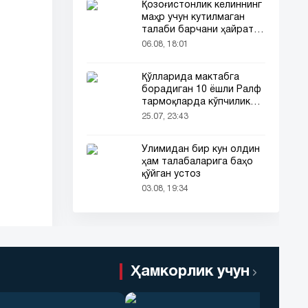
Қозоғистонлик келиннинг
маҳр учун кутилмаган
талаби барчани ҳайратга
солди
06.08, 18:01
Қўлларида мактабга
борадиган 10 ёшли Ралф
тармоқларда кўпчиликни
таъсирлантирди
25.07, 23:43
Ўлимидан бир кун олдин
ҳам талабаларига баҳо
қўйган устоз
03.08, 19:34
Ҳамкорлик учун