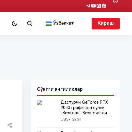
т
Ўзбекча
▾
Кириш
Сўнгги янгиликлар
Дастурчи GeForce RTX
2060 графигига сувни
тўғридан-тўғри оқизди
Бугун, 22:21