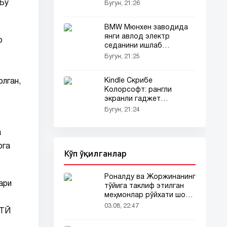
ҳисобида тор-мор этди!
 Бу
Бугун, 21:26
BMW Mюнхен заводида
янги авлод электр
р
седанини ишлаб
чиқаришни бошлади
Бугун, 21:25
Kindle Скрибе
олган,
Колорсофт: рангли
экранли гаджет
имкониятлари
Бугун, 21:24
а
рга
Кўп ўқилганлар
Роналду ва Жоржинанинг
ари
тўйига таклиф этилган
меҳмонлар рўйхати шов-
шувда
03.08, 22:47
ITЙ