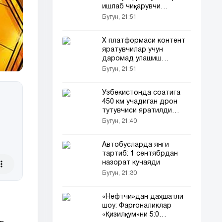
ишлаб чиқарувчи
электромобил яратди
Бугун, 21:51
Х платформаси контент
яратувчилар учун
даромад улашиш
тизимини ўзгартирмоқда
Бугун, 21:51
Ўзбекистонда соатига
450 км учадиган дрон
тутувчиси яратилди
(видео)
Бугун, 21:40
Автобусларда янги
тартиб: 1 сентябрдан
назорат кучаяди
Бугун, 21:30
«Нефтчи»дан даҳшатли
шоу: Фарғоналиклар
«Қизилқум»ни 5:0