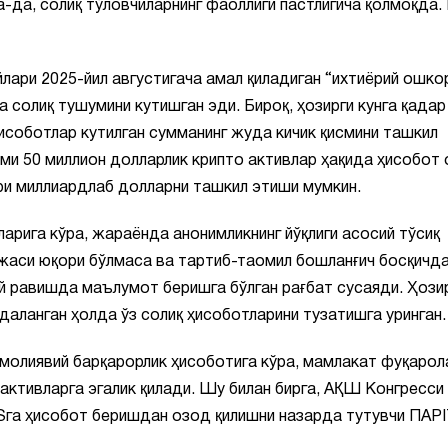
а-да, солиқ тўловчиларнинг фаоллиги пастлигича қолмоқда.
лари 2025-йил августигача амал қиладиган “ихтиёрий ошко
 солиқ тушумини кутишган эди. Бироқ, ҳозирги кунга қадар
исоботлар кутилган сумманинг жуда кичик қисмини ташкил
и 50 миллион долларлик крипто активлар ҳақида ҳисобот 
ри миллиардлаб долларни ташкил этиши мумкин.
арига кўра, жараёнда анонимликнинг йўқлиги асосий тўсиқ
ажаси юқори бўлмаса ва тартиб-таомил бошланғич босқичд
ий равишда маълумот беришга бўлган рағбат сусаяди. Ҳози
аланган ҳолда ўз солиқ ҳисоботларини тузатишга уринган.
н молиявий барқарорлик ҳисоботига кўра, мамлакат фуқарол
активларга эгалик қилади. Шу билан бирга, АҚШ Конгресси
RSга ҳисобот беришдан озод қилишни назарда тутувчи ПАР