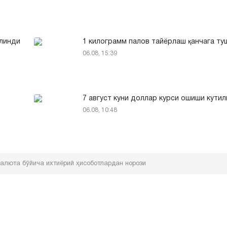
илинди
1 килограмм палов тайёрлаш қанчага т
06.08, 15:39
7 август куни доллар курси ошиши кути
06.08, 10:48
валюта бўйича ихтиёрий ҳисоботлардан норози