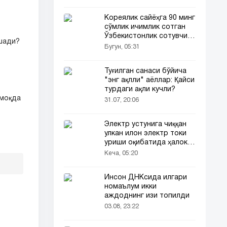
Кореялик сайёҳга 90 минг
сўмлик ичимлик сотган
Ўзбекистонлик сотувчи
ушади?
Корея телевидениясида
Бугун, 05:31
ҳам ёритилди
Туғилган санаси бўйича
"энг ақлли" аёллар: Қайси
турдаги ақли кучли?
лмоқда
31.07, 20:06
Электр устунига чиққан
улкан илон электр токи
уриши оқибатида ҳалок
бўлди
Кеча, 05:20
Инсон ДНКсида илгари
номаълум икки
аждоднинг изи топилди
03.08, 23:22