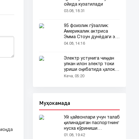
ойида кузатилади
03.08, 18:31
95 фоизлик гўзаллик:
Америкалик актриса
Эмма Стоун дунёдаги энг
гўзал аёл деб топилди!
04.08, 14:16
Электр устунига чиққан
улкан илон электр токи
уриши оқибатида ҳалок
бўлди
Кеча, 05:20
Муҳокамада
Уй ҳайвонлари учун талаб
қилинадиган паспортнинг
нусха кўриниши
лмоқда
тармоқларда тарқалди
01.08, 19:42