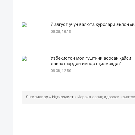
7 август учун валюта курслари эълон қ
06.08, 16:18
Ўзбекистон мол гўштини асосан қайси
давлатлардан импорт қилмоқда?
06.08, 12:59
Янгиликлар
»
Иқтисодиёт
»
Исроил солиқ идораси крипто