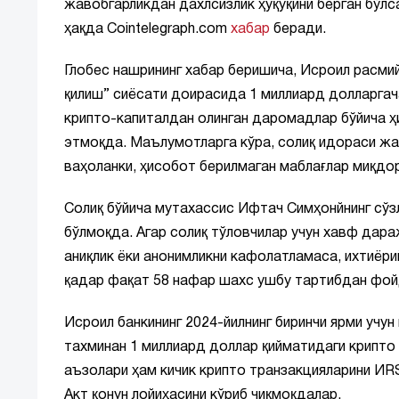
жавобгарликдан дахлсизлик ҳуқуқини берган бўлс
ҳақда Cointelegraph.com
хабар
беради.
Глобес нашрининг хабар беришича, Исроил расмий
қилиш” сиёсати доирасида 1 миллиард долларгача
крипто-капиталдан олинган даромадлар бўйича ҳ
этмоқда. Маълумотларга кўра, солиқ идораси жам
ваҳоланки, ҳисобот берилмаган маблағлар миқдо
Солиқ бўйича мутахассис Ифтач Симҳонйнинг сўзл
бўлмоқда. Агар солиқ тўловчилар учун хавф дар
аниқлик ёки анонимликни кафолатламаса, ихтиёр
қадар фақат 58 нафар шахс ушбу тартибдан фойд
Исроил банкининг 2024-йилнинг биринчи ярми учу
тахминан 1 миллиард доллар қийматидаги крипто 
аъзолари ҳам кичик крипто транзакцияларини И
Акт қонун лойиҳасини кўриб чиқмоқдалар.