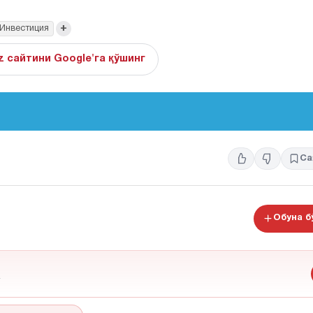
+
Инвестиция
z сайтини Google'га қўшинг
Са
Обуна 