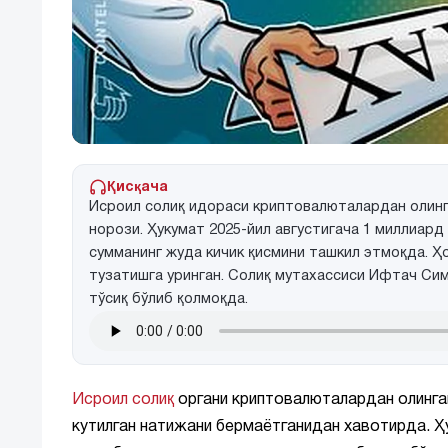
Қисқача
Исроил солиқ идораси криптовалюталардан олин
норози. Ҳукумат 2025-йил августигача 1 миллиард
сумманинг жуда кичик қисмини ташкил этмоқда. Ҳ
тузатишга уринган. Солиқ мутахассиси Ифтач Сим
тўсиқ бўлиб қолмоқда.
Исроил
солиқ
органи криптовалюталардан олинга
кутилган натижани бермаётганидан хавотирда. Ҳ