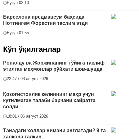
Бугун 02:10
Барселона предмавсум баҳсида
Ноттингем Форестни таслим этди
Бугун 01:55
Кўп ўқилганлар
Роналду ва Жоржинанинг тўйига таклиф
этилган меҳмонлар рўйхати шов-шувда
22:47 / 03 август 2026
Қозоғистонлик келиннинг маҳр учун
кутилмаган талаби барчани ҳайратга
солди
18:01 / 06 август 2026
Танадаги холлар нимани англатади? 9 та
халқона талқин...