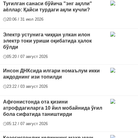
Туғилган санаси бўйича "энг ақлли"
аёллар: Қайси турдаги ақли кучли?
20:06 / 31 июл 2026
Электр устунига чиққан улкан илон
электр токи уриши оқибатида ҳалок
бўлди
05:20 / 07 август 2026
Инсон ДНКсида илгари номаълум икки
аждоднинг изи топилди
23:22 / 03 август 2026
Афғонистонда ота қизини
атрофдагиларга 10 йил мобайнида ўғил
бола сифатида таништирди
05:12 / 07 август 2026
Қозоғистонлик келиннинг маҳр учун