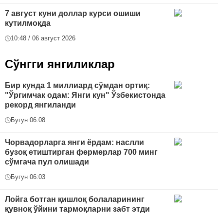
7 август куни доллар курси ошиши
кутилмоқда
10:48 / 06 август 2026
Сўнгги янгиликлар
Бир кунда 1 миллиард сўмдан ортиқ:
"Ўргимчак одам: Янги кун" Ўзбекистонда
рекорд янгиланди
Бугун 06:08
Чорвадорларга янги ёрдам: наслли
бузоқ етиштирган фермерлар 700 минг
сўмгача пул олишади
Бугун 06:03
Лойга ботган қишлоқ болаларининг
қувноқ ўйини тармоқларни забт этди