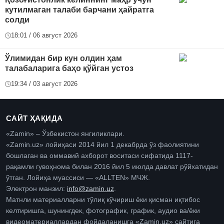
кутилмаган талаби барчани ҳайратга
солди
18:01 / 06 август 2026
Ўлимидан бир кун олдин ҳам
талабаларига баҳо қўйган устоз
19:34 / 03 август 2026
САЙТ ҲАҚИДА
«Zamin» – Ўзбекистон янгиликлари.
«Zamin.uz» лойиҳаси 2014 йил 1 декабрда ўз фаолиятини
бошлаган ва оммавий ахборот воситаси сифатида 1117-
рақамли гувоҳнома билан 2016 йил 5 июлда давлат рўйхатидан
ўтган. Лойиҳа муассиси — «ALLTEN» МЧЖ.
Электрон манзил:
info@zamin.uz
.
Матнли материалларни тўлиқ кўчириш ёки қисман иқтибос
келтиришга, шунингдек, фотографик, график, аудио ва/ёки
видеоматериаллардан фойдаланишга «Zamin.uz» сайтига