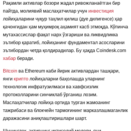
Рақамли активлар бозори жадал ривожланаётган бир
пайтда, молиявий маслаҳатчилар учун
инвестиция
лойиҳаларини чуқур таҳлил қилиш (дуе дилигенсе) ҳар
қачонгидан ҳам муҳимроқ аҳамият касб этмоқда. Кўпинча
мутахассислар фақат нарх ўзгариши ва ликвидликка
эътибор қаратиб, лойиҳанинг фундаментал асосларини
эътибордан четда қолдирадилар. Бу ҳақда Coindesk.com
хабар
беради.
Bitcoin
ва Ethereum каби йирик активлардан ташқари,
янги
крипто
лойиҳаларни баҳолашда уларнинг
технологик инфратузилмаси ва хавфсизлик
протоколларини синчиклаб ўрганиш лозим.
Маслаҳатчилар лойиҳа ортида турган жамоанинг
тажрибаси ва блокчейн тармоғининг марказлашмаганлик
даражасини аниқлаштиришлари шарт.
Шунингдек, активнинг иқтисодий модели, яни