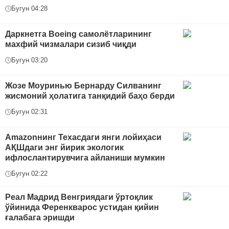
Бугун 04:28
Даркнетга Boeing самолётларининг
махфий чизмалари сизиб чиқди
Бугун 03:20
Жозе Моуринью Бернарду Силванинг
жисмоний ҳолатига танқидий баҳо берди
Бугун 02:31
Amazonнинг Техасдаги янги лойиҳаси
АҚШдаги энг йирик экологик
ифлослантирувчига айланиши мумкин
Бугун 02:22
Реал Мадрид Венгриядаги ўртоқлик
ўйинида Ференкварос устидан қийин
ғалабага эришди