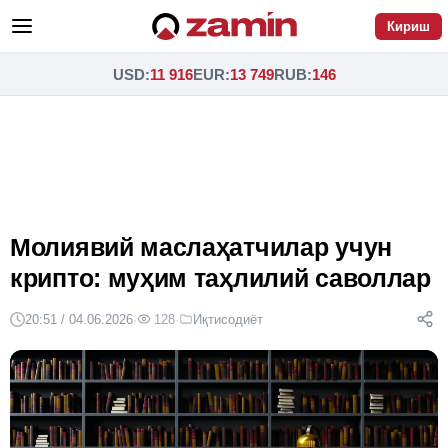
Кириш
USD
:
11 916
EUR
:
13 749
RUB
:
146
Молиявий маслаҳатчилар учун
крипто: муҳим таҳлилий саволлар
20:51 / 04.06.2026
·
128
·
Иқтисодиёт