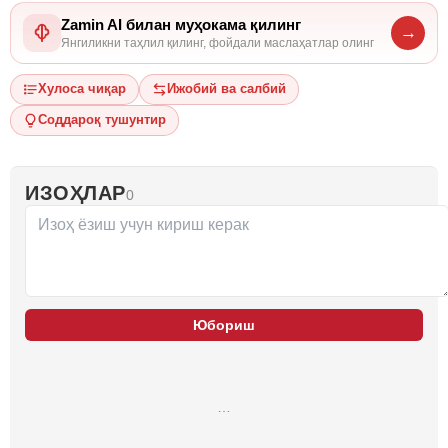
Zamin AI билан муҳокама қилинг
→
Янгиликни таҳлил қилинг, фойдали маслаҳатлар олинг
Хулоса чиқар
Ижобий ва салбий
Соддароқ тушунтир
ИЗОҲЛАР
0
Юбориш
…