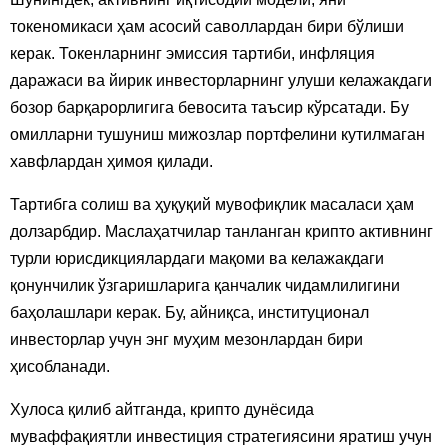
токеномикаси ҳам асосий саволлардан бири бўлиши
керак. Токенларнинг эмиссия тартиби, инфляция
даражаси ва йирик инвесторларнинг улуши келажакдаги
бозор барқарорлигига бевосита таъсир кўрсатади. Бу
омилларни тушуниш мижозлар портфелини кутилмаган
хавфлардан ҳимоя қилади.
Тартибга солиш ва ҳуқуқий мувофиқлик масаласи ҳам
долзарбдир. Маслаҳатчилар танланган крипто активнинг
турли юрисдикциялардаги мақоми ва келажакдаги
қонунчилик ўзгаришларига қанчалик чидамлилигини
баҳолашлари керак. Бу, айниқса, институционал
инвесторлар учун энг муҳим мезонлардан бири
ҳисобланади.
Хулоса қилиб айтганда, крипто дунёсида
муваффақиятли инвестиция стратегиясини яратиш учун