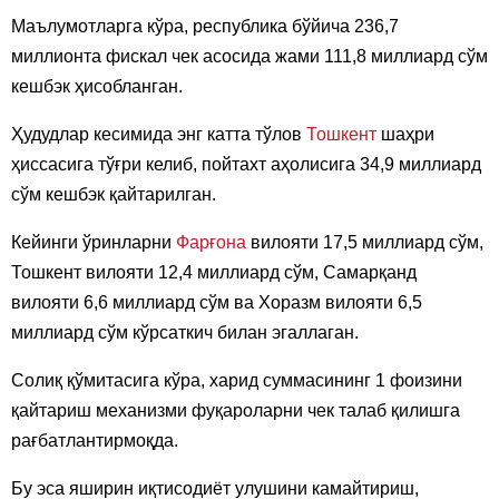
Маълумотларга кўра, республика бўйича 236,7
миллионта фискал чек асосида жами 111,8 миллиард сўм
кешбэк ҳисобланган.
Ҳудудлар кесимида энг катта тўлов
Тошкент
шаҳри
ҳиссасига тўғри келиб, пойтахт аҳолисига 34,9 миллиард
сўм кешбэк қайтарилган.
Кейинги ўринларни
Фарғона
вилояти 17,5 миллиард сўм,
Тошкент вилояти 12,4 миллиард сўм, Самарқанд
вилояти 6,6 миллиард сўм ва Хоразм вилояти 6,5
миллиард сўм кўрсаткич билан эгаллаган.
Солиқ қўмитасига кўра, харид суммасининг 1 фоизини
қайтариш механизми фуқароларни чек талаб қилишга
рағбатлантирмоқда.
Бу эса яширин иқтисодиёт улушини камайтириш,