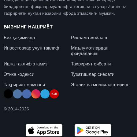
билдирилган фикрлар муаллифга тегишли ва улар Zamin.uz
таҳририяти нуқтаи назарини ифода этмаслиги мумкин.
БИЗНИНГ НАШРИЁТ
Биз ҳақимизда
Реклама жойлаш
Инвесторлар учун таклиф
Маълумотлардан
фойдаланиш
Ишга таклиф этамиз
Таҳририят сиёсати
Этика кодекси
Тузатишлар сиёсати
Таҳририят жамоаси
Эгалик ва молиялаштириш
+18
© 2014-
2026