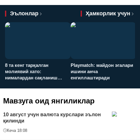
Эълонлар
Ҳамкорлик учун
8 та кенг тарқалган
Playmatch: майдон эгалари
P
молиявий хато:
ишини анча
у
нималардан сақланиш
енгиллаштиради
х
керак?
Мавзуга оид янгиликлар
10 август учун валюта курслари эълон
қилинди
Кеча 18:08