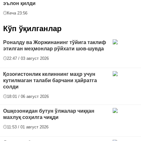
эълон қилди
Кеча 23:56
Кўп ўқилганлар
Роналду ва Жоржинанинг тўйига таклиф
этилган меҳмонлар рўйхати шов-шувда
22:47 / 03 август 2026
Қозоғистонлик келиннинг маҳр учун
кутилмаган талаби барчани ҳайратга
солди
18:01 / 06 август 2026
Ошқозонидан бутун ўлжалар чиққан
махлуқ соҳилга чиқди
11:53 / 01 август 2026