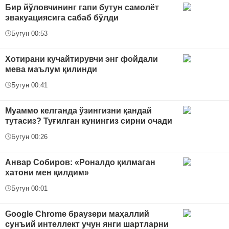
Бир йўловчининг гапи бутун самолёт
эвакуациясига сабаб бўлди
Бугун 00:53
Хотирани кучайтирувчи энг фойдали
мева маълум қилинди
Бугун 00:41
Муаммо келганда ўзингизни қандай
тутасиз? Туғилган кунингиз сирни очади
Бугун 00:26
Анвар Собиров: «Роналдо қилмаган
хатони мен қилдим»
Бугун 00:01
Google Chrome браузери маҳаллий
сунъий интеллект учун янги шартларни