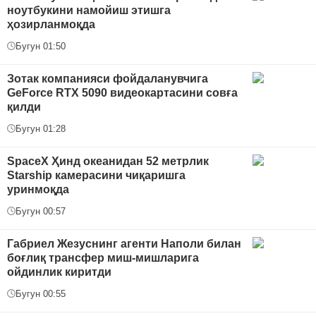
ноутбукини намойиш этишга
ҳозирланмоқда
Бугун 01:50
Зотак компанияси фойдаланувчига
GeForce RTX 5090 видеокартасини совға
қилди
Бугун 01:28
SpaceX Ҳинд океанидан 52 метрлик
Starship камерасини чиқаришга
уринмоқда
Бугун 00:57
Габриел Жезуснинг агенти Наполи билан
боғлиқ трансфер миш-мишларига
ойдинлик киритди
Бугун 00:55