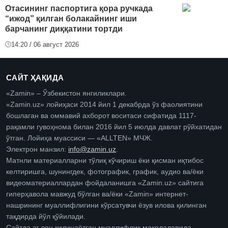
Отасининг паспортига қора ручкада
“ижод” қилган болакайнинг иши
барчанинг диққатини тортди
14:20 / 06 август 2026
САЙТ ҲАҚИДА
«Zamin» – Ўзбекистон янгиликлари.
«Zamin.uz» лойиҳаси 2014 йил 1 декабрда ўз фаолиятини
бошлаган ва оммавий ахборот воситаси сифатида 1117-
рақамли гувоҳнома билан 2016 йил 5 июлда давлат рўйхатидан
ўтган. Лойиҳа муассиси — «ALLTEN» МЧЖ.
Электрон манзил:
info@zamin.uz
.
Матнли материалларни тўлиқ кўчириш ёки қисман иқтибос
келтиришга, шунингдек, фотографик, график, аудио ва/ёки
видеоматериаллардан фойдаланишга «Zamin.uz» сайтига
гиперҳавола мавжуд бўлган ва/ёки «Zamin» интернет-
нашрининг муаллифлигини кўрсатувчи ёзув илова қилинган
тақдирда йўл қўйилади.
Сайтда эълон қилинаётган муаллифлик мақолаларида