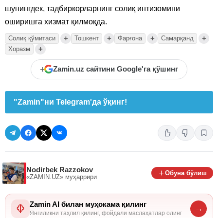
шунингдек, тадбиркорларнинг солиқ интизомини
оширишга хизмат қилмоқда.
+
+
+
+
Солиқ қўмитаси
Тошкент
Фарғона
Самарқанд
+
Хоразм
+
Zamin.uz сайтини Google'га қўшинг
"Zamin"ни Telegram'да ўқинг!
Nodirbek Razzokov
Обуна бўлиш
«ZAMIN.UZ»
муҳаррири
Zamin AI билан муҳокама қилинг
→
Янгиликни таҳлил қилинг, фойдали маслаҳатлар олинг