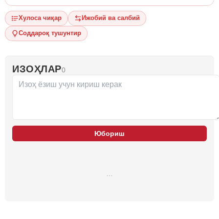
Хулоса чиқар
Ижобий ва салбий
Соддароқ тушунтир
ИЗОҲЛАР
0
Юбориш
…