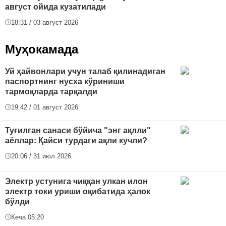
август ойида кузатилади
18:31 / 03 август 2026
Муҳокамада
Уй ҳайвонлари учун талаб қилинадиган
паспортнинг нусха кўриниши
тармоқларда тарқалди
19:42 / 01 август 2026
Туғилган санаси бўйича "энг ақлли"
аёллар: Қайси турдаги ақли кучли?
20:06 / 31 июл 2026
Электр устунига чиққан улкан илон
электр токи уриши оқибатида ҳалок
бўлди
Кеча 05:20