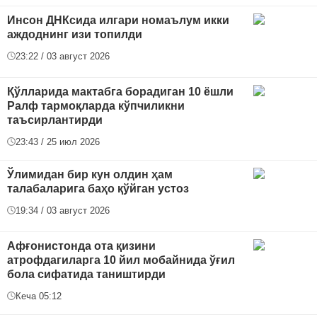
Инсон ДНКсида илгари номаълум икки
аждоднинг изи топилди
23:22 / 03 август 2026
Қўлларида мактабга борадиган 10 ёшли
Ралф тармоқларда кўпчиликни
таъсирлантирди
23:43 / 25 июл 2026
Ўлимидан бир кун олдин ҳам
талабаларига баҳо қўйган устоз
19:34 / 03 август 2026
Афғонистонда ота қизини
атрофдагиларга 10 йил мобайнида ўғил
бола сифатида таништирди
Кеча 05:12