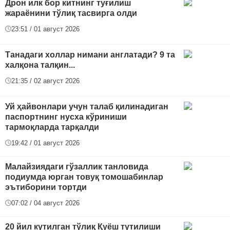
Дрон илк бор китнинг туғилиш
жараёнини тўлиқ тасвирга олди
23:51 / 01 август 2026
Танадаги холлар нимани англатади? 9 та
халқона талқин...
21:35 / 02 август 2026
Уй ҳайвонлари учун талаб қилинадиган
паспортнинг нусха кўриниши
тармоқларда тарқалди
19:42 / 01 август 2026
Малайзиядаги гўзаллик танловида
подиумда юрган товуқ томошабинлар
эътиборини тортди
07:02 / 04 август 2026
20 йил кутилган тўлиқ Қуёш тутилиши