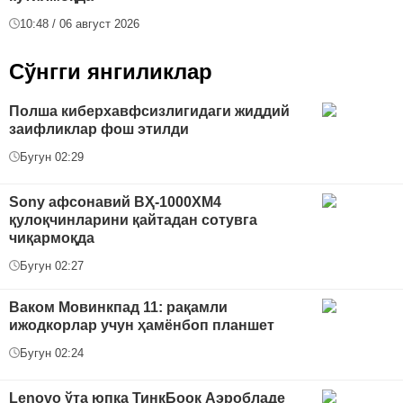
10:48 / 06 август 2026
Сўнгги янгиликлар
Полша киберхавфсизлигидаги жиддий
заифликлар фош этилди
Бугун 02:29
Sony афсонавий ВҲ-1000XM4
қулоқчинларини қайтадан сотувга
чиқармоқда
Бугун 02:27
Ваком Мовинкпад 11: рақамли
ижодкорлар учун ҳамёнбоп планшет
Бугун 02:24
Lenovo ўта юпқа ТинкБоок Аэробладе