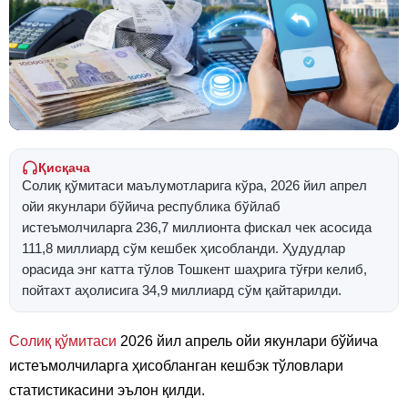
Қисқача
Солиқ қўмитаси маълумотларига кўра, 2026 йил апрел
ойи якунлари бўйича республика бўйлаб
истеъмолчиларга 236,7 миллионта фискал чек асосида
111,8 миллиард сўм кешбек ҳисобланди. Ҳудудлар
орасида энг катта тўлов Тошкент шаҳрига тўғри келиб,
пойтахт аҳолисига 34,9 миллиард сўм қайтарилди.
Солиқ қўмитаси
2026 йил апрель ойи якунлари бўйича
истеъмолчиларга ҳисобланган кешбэк тўловлари
статистикасини эълон қилди.