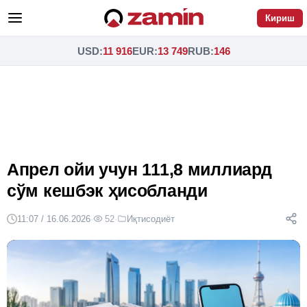
Кириш
USD
:
11 916
EUR
:
13 749
RUB
:
146
Апрел ойи учун 111,8 миллиард
сўм кешбэк ҳисобланди
11:07 / 16.06.2026
·
52
·
Иқтисодиёт