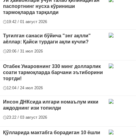
Уй ҳайвонлари учун талаб қилинадиган
паспортнинг нусха кўриниши
тармоқларда тарқалди
19:42 / 01 август 2026
Туғилган санаси бўйича "энг ақлли"
аёллар: Қайси турдаги ақли кучли?
20:06 / 31 июл 2026
Отабек Умаровнинг 330 минг долларлик
соати тармоқларда барчани эътиборини
тортди!
12:04 / 24 июл 2026
Инсон ДНКсида илгари номаълум икки
аждоднинг изи топилди
23:22 / 03 август 2026
Қўлларида мактабга борадиган 10 ёшли