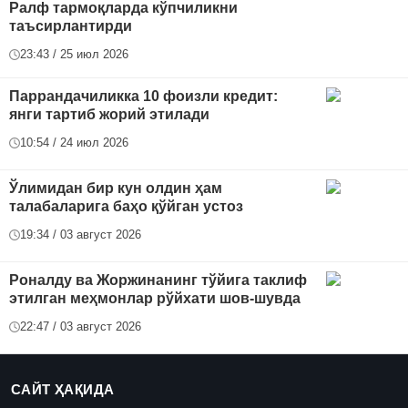
Ралф тармоқларда кўпчиликни
таъсирлантирди
23:43 / 25 июл 2026
Паррандачиликка 10 фоизли кредит:
янги тартиб жорий этилади
10:54 / 24 июл 2026
Ўлимидан бир кун олдин ҳам
талабаларига баҳо қўйган устоз
19:34 / 03 август 2026
Роналду ва Жоржинанинг тўйига таклиф
этилган меҳмонлар рўйхати шов-шувда
22:47 / 03 август 2026
САЙТ ҲАҚИДА