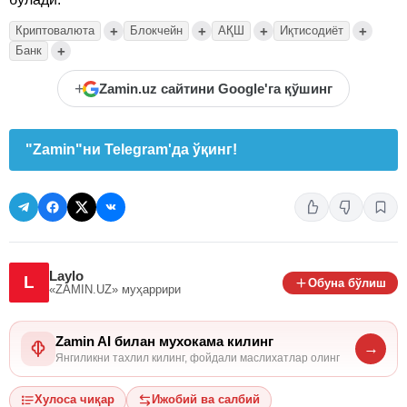
+
+
+
+
Криптовалюта
Блокчейн
АҚШ
Иқтисодиёт
+
Банк
+
Zamin.uz сайтини Google'га қўшинг
"Zamin"ни Telegram'да ўқинг!
Laylo
L
Обуна бўлиш
«ZAMIN.UZ»
муҳаррири
Zamin AI билан мухокама килинг
→
Янгиликни тахлил килинг, фойдали маслихатлар олинг
Хулоса чиқар
Ижобий ва салбий