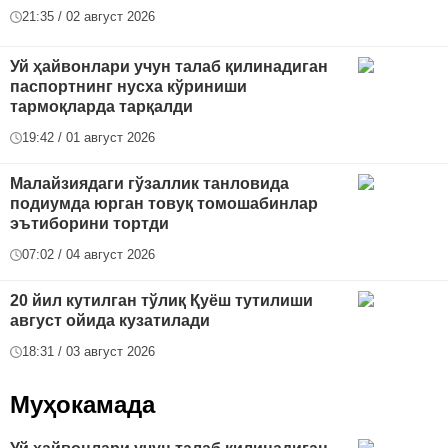
21:35 / 02 август 2026
Уй ҳайвонлари учун талаб қилинадиган
паспортнинг нусха кўриниши
тармоқларда тарқалди
19:42 / 01 август 2026
Малайзиядаги гўзаллик танловида
подиумда юрган товуқ томошабинлар
эътиборини тортди
07:02 / 04 август 2026
20 йил кутилган тўлиқ Қуёш тутилиши
август ойида кузатилади
18:31 / 03 август 2026
Муҳокамада