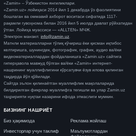
«Zamin» – Ўзбекистон янгиликлари.
«Zamin.uz» лойиҳаси 2014 йил 1 декабрда ўз фаолиятини
бошлаган ва оммавий ахборот воситаси сифатида 1117-
рақамли гувоҳнома билан 2016 йил 5 июлда давлат рўйхатидан
ўтган. Лойиҳа муассиси — «ALLTEN» МЧЖ.
Электрон манзил:
info@zamin.uz
.
Матнли материалларни тўлиқ кўчириш ёки қисман иқтибос
келтиришга, шунингдек, фотографик, график, аудио ва/ёки
видеоматериаллардан фойдаланишга «Zamin.uz» сайтига
гиперҳавола мавжуд бўлган ва/ёки «Zamin» интернет-
нашрининг муаллифлигини кўрсатувчи ёзув илова қилинган
тақдирда йўл қўйилади.
Сайтда эълон қилинаётган муаллифлик мақолаларида
билдирилган фикрлар муаллифга тегишли ва улар Zamin.uz
таҳририяти нуқтаи назарини ифода этмаслиги мумкин.
БИЗНИНГ НАШРИЁТ
Биз ҳақимизда
Реклама жойлаш
Инвесторлар учун таклиф
Маълумотлардан