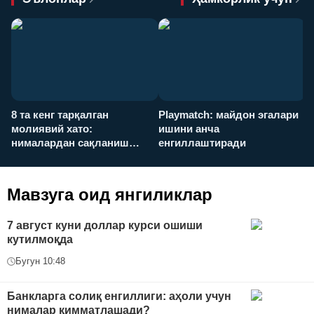
8 та кенг тарқалган
Playmatch: майдон эгалари
P
молиявий хато:
ишини анча
у
нималардан сақланиш
енгиллаштиради
х
керак?
Мавзуга оид янгиликлар
7 август куни доллар курси ошиши
кутилмоқда
Бугун 10:48
Банкларга солиқ енгиллиги: аҳоли учун
нималар қимматлашади?