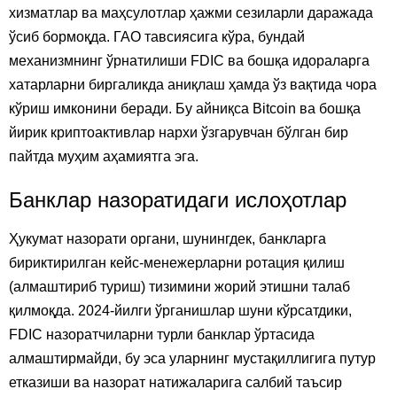
хизматлар ва маҳсулотлар ҳажми сезиларли даражада
ўсиб бормоқда. ГАО тавсиясига кўра, бундай
механизмнинг ўрнатилиши FDIC ва бошқа идораларга
хатарларни биргаликда аниқлаш ҳамда ўз вақтида чора
кўриш имконини беради. Бу айниқса Bitcoin ва бошқа
йирик криптоактивлар нархи ўзгарувчан бўлган бир
пайтда муҳим аҳамиятга эга.
Банклар назоратидаги ислоҳотлар
Ҳукумат назорати органи, шунингдек, банкларга
бириктирилган кейс-менежерларни ротация қилиш
(алмаштириб туриш) тизимини жорий этишни талаб
қилмоқда. 2024-йилги ўрганишлар шуни кўрсатдики,
FDIC назоратчиларни турли банклар ўртасида
алмаштирмайди, бу эса уларнинг мустақиллигига путур
етказиши ва назорат натижаларига салбий таъсир