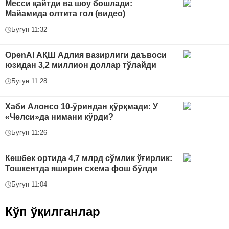
Месси қайтди ва шоу бошлади:
Майамида олтита гол (видео)
Бугун 11:32
OpenAI АҚШ Адлия вазирлиги даъвоси
юзидан 3,2 миллион доллар тўлайди
Бугун 11:28
Хаби Алонсо 10-ўриндан қўрқмади: У
«Челси»да нимани кўрди?
Бугун 11:26
Кешбек ортида 4,7 млрд сўмлик ўғирлик:
Тошкентда яширин схема фош бўлди
Бугун 11:04
Кўп ўқилганлар