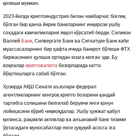
қилиши мумкин.
2023-йилда криптоиндустрия билан чамбарчас боғлиқ
бўлган бир қанча йирик банкларнинг инқирози ушбу
соҳадаги камчиликларни яққол кўрсатиб берди. Силикон
Валлей
Банк
, Силвергате Банк ва Сигнатуре Банк каби
муассасаларнинг бир ҳафта ичида банкрот бўлиши ФТХ
биржасининг қулаши ортидан юзага келган эди. Бу
воқеалар
криптовалюта
бозорларида катта
йўқотишларга сабаб бўлган.
Ҳозирда АҚШ Сенати аъзолари федерал
агентликларнинг кенгроқ крипто бозорини қандай
тартибга солишини белгилаб берувчи янги қонун
лойиҳасини кўриб чиқмоқдалар. Ушбу ҳужжат қабул
қилинса, рақамли активлар ва анъанавий банк тизими
ўртасидаги муносабатлар янги ҳуқуқий асосга эга
бўлади.