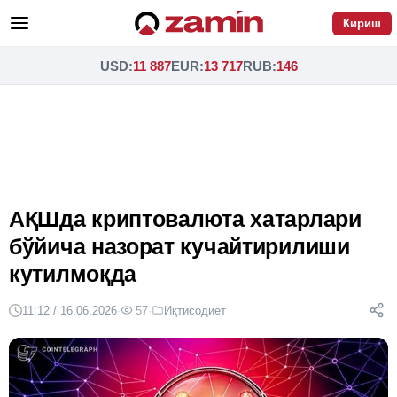
Кириш
USD
:
11 887
EUR
:
13 717
RUB
:
146
АҚШда криптовалюта хатарлари
бўйича назорат кучайтирилиши
кутилмоқда
11:12 / 16.06.2026
·
57
·
Иқтисодиёт