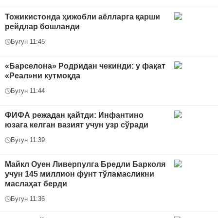
Тожикистонда ҳижобли аёлларга қарши
рейдлар бошланди
Бугун 11:45
«Барселона» Родридан чекинди: у фақат
«Реал»ни кутмоқда
Бугун 11:44
ФИФА режадан қайтди: Инфантино
юзага келган вазият учун узр сўради
Бугун 11:39
Майкл Оуен Ливерпулга Бредли Барколя
учун 145 миллион фунт тўламасликни
маслаҳат берди
Бугун 11:36