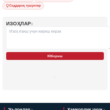
Соддароқ тушунтир
ИЗОҲЛАР
0
Юбориш
…
Эълонлар
Ҳамкорлик учун