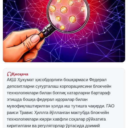
Қисқача
АҚШ Ҳукумат ҳисобдорлиги бошқармаси Федерал
депозитларни суғурталаш корпорациясини блокчейн
технологиялари билан боғлиқ хатарларни бартараф
этишда бошқа федерал идоралар билан
мувофиқлаштирилган ҳолда иш тутишга чақирди. ГАО
раиси Травис Ҳиллга йўлланган мактубда блокчейн
технологиялари юқори хавфли соҳалар рўйхатига
киритилгани ва регуляторлар ўртасида доимий