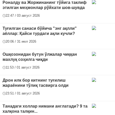
Роналду ва Жоржинанинг тўйига таклиф
этилган меҳмонлар рўйхати шов-шувда
22:47 / 03 август 2026
Туғилган санаси бўйича "энг ақлли"
аёллар: Қайси турдаги ақли кучли?
20:06 / 31 июл 2026
Ошқозонидан бутун ўлжалар чиққан
махлуқ соҳилга чиқди
11:53 / 01 август 2026
Дрон илк бор китнинг туғилиш
жараёнини тўлиқ тасвирга олди
23:51 / 01 август 2026
Танадаги холлар нимани англатади? 9 та
халқона талқин...