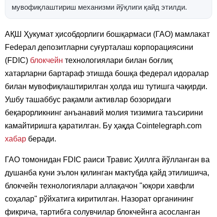
мувофиқлаштириш механизми йўқлиги қайд этилди.
АҚШ Ҳукумат ҳисобдорлиги бошқармаси (ГАО) мамлакат
Fedерал депозитларни суғурталаш корпорациясини
(FDIC)
блокчейн
технологиялари билан боғлиқ
хатарларни бартараф этишда бошқа федерал идоралар
билан мувофиқлаштирилган ҳолда иш тутишга чақирди.
Ушбу ташаббус рақамли активлар бозоридаги
беқарорликнинг анъанавий молия тизимига таъсирини
камайтиришга қаратилган. Бу ҳақда Cointelegraph.com
хабар
беради.
ГАО томонидан FDIC раиси Травис Ҳиллга йўлланган ва
душанба куни эълон қилинган мактубда қайд этилишича,
блокчейн технологиялари аллақачон "юқори хавфли
соҳалар" рўйхатига киритилган. Назорат органининг
фикрича, тартибга солувчилар блокчейнга асосланган