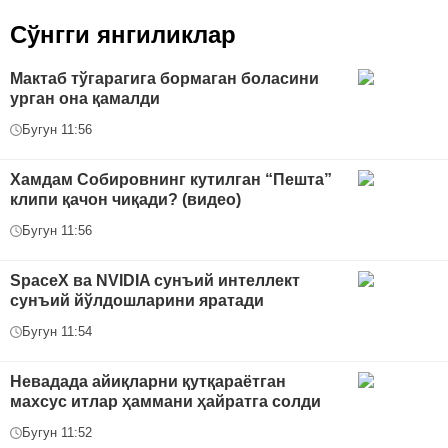
Сўнгги янгиликлар
Мактаб тўгарагига бормаган боласини
урган она қамалди
Бугун 11:56
Хамдам Собировнинг кутилган “Пешта”
клипи қачон чиқади? (видео)
Бугун 11:56
SpaceX ва NVIDIA сунъий интеллект
сунъий йўлдошларини яратади
Бугун 11:54
Невадада айиқларни қутқараётган
махсус итлар ҳаммани ҳайратга солди
Бугун 11:52