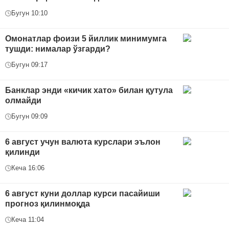
Бугун 10:10
Омонатлар фоизи 5 йиллик минимумга
тушди: нималар ўзгарди?
Бугун 09:17
Банклар энди «кичик хато» билан қутула
олмайди
Бугун 09:09
6 август учун валюта курслари эълон
қилинди
Кеча 16:06
6 август куни доллар курси пасайиши
прогноз қилинмоқда
Кеча 11:04