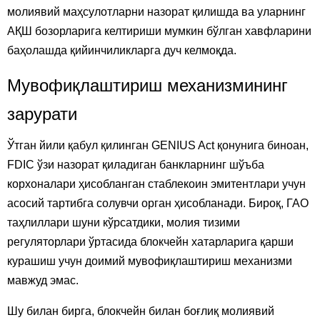
молиявий маҳсулотларни назорат қилишда ва уларнинг
АҚШ бозорларига келтириши мумкин бўлган хавфларини
баҳолашда қийинчиликларга дуч келмоқда.
Мувофиқлаштириш механизмининг
зарурати
Ўтган йили қабул қилинган GENIUS Act қонунига биноан,
FDIC ўзи назорат қиладиган банкларнинг шўъба
корхоналари ҳисобланган стаблекоин эмитентлари учун
асосий тартибга солувчи орган ҳисобланади. Бироқ, ГАО
таҳлиллари шуни кўрсатдики, молия тизими
регуляторлари ўртасида блокчейн хатарларига қарши
курашиш учун доимий мувофиқлаштириш механизми
мавжуд эмас.
Шу билан бирга, блокчейн билан боғлиқ молиявий