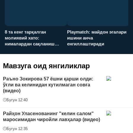
8 та кенг тарқалган
Playmatch: майдон эгалари
P
молиявий хато:
ишини анча
у
нималардан сақланиш
енгиллаштиради
х
керак?
Мавзуга оид янгиликлар
Раъно Зокирова 57 ёшни қарши олди:
ўғли ва келинидан кутилмаган совға
(видео)
Бугун 12:40
Райҳон Уласенованинг "келин салом"
маросимидан чиройли лавҳалар (видео)
Бугун 12:35