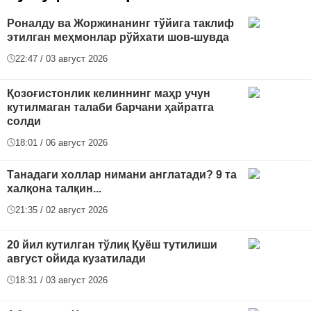
Роналду ва Жоржинанинг тўйига таклиф
этилган меҳмонлар рўйхати шов-шувда
22:47 / 03 август 2026
Қозоғистонлик келиннинг маҳр учун
кутилмаган талаби барчани ҳайратга
солди
18:01 / 06 август 2026
Танадаги холлар нимани англатади? 9 та
халқона талқин...
21:35 / 02 август 2026
20 йил кутилган тўлиқ Қуёш тутилиши
август ойида кузатилади
18:31 / 03 август 2026