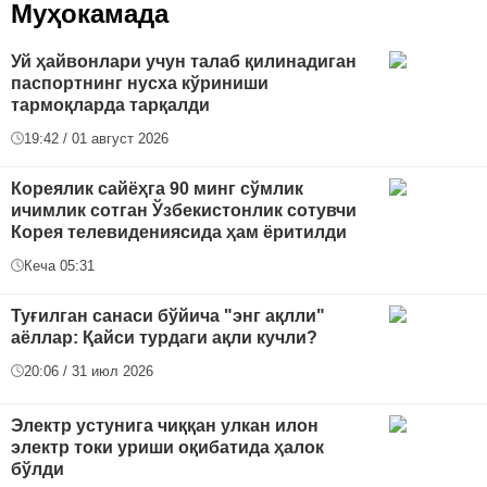
Муҳокамада
Уй ҳайвонлари учун талаб қилинадиган
паспортнинг нусха кўриниши
тармоқларда тарқалди
19:42 / 01 август 2026
Кореялик сайёҳга 90 минг сўмлик
ичимлик сотган Ўзбекистонлик сотувчи
Корея телевидениясида ҳам ёритилди
Кеча 05:31
Туғилган санаси бўйича "энг ақлли"
аёллар: Қайси турдаги ақли кучли?
20:06 / 31 июл 2026
Электр устунига чиққан улкан илон
электр токи уриши оқибатида ҳалок
бўлди