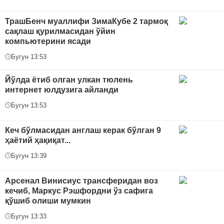
ТрашБенч муаллифи ЗимаКубе 2 тармоқ
сақлаш қурилмасидан ўйин
компьютерини ясади
Бугун 13:53
Йўлда ётиб олган улкан тюлень
интернет юлдузига айланди
Бугун 13:53
Кеч бўлмасидан англаш керак бўлган 9
ҳаётий ҳақиқат...
Бугун 13:39
Арсенал Винисиус трансферидан воз
кечиб, Маркус Рэшфордни ўз сафига
қўшиб олиши мумкин
Бугун 13:33