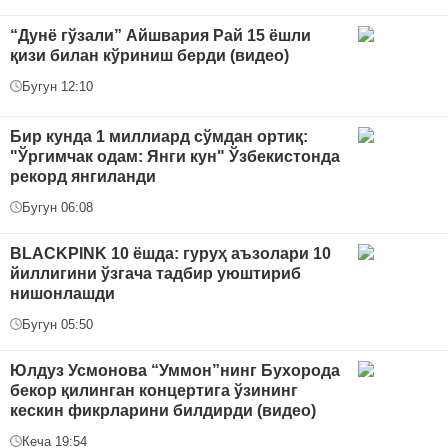
“Дунё гўзали” Айшвария Рай 15 ёшли
қизи билан кўриниш берди (видео)
Бугун 12:10
Бир кунда 1 миллиард сўмдан ортиқ:
"Ўргимчак одам: Янги кун" Ўзбекистонда
рекорд янгиланди
Бугун 06:08
BLACKPINK 10 ёшда: гуруҳ аъзолари 10
йиллигини ўзгача тадбир уюштириб
нишонлашди
Бугун 05:50
Юлдуз Усмонова “Уммон”нинг Бухорода
бекор қилинган концертига ўзининг
кескин фикрларини билдирди (видео)
Кеча 19:54