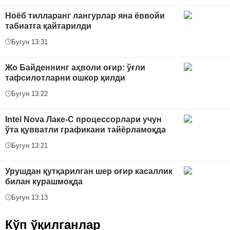
Ноёб тилларанг лангурлар яна ёввойи
табиатга қайтарилди
Бугун 13:31
Жо Байденнинг аҳволи оғир: ўғли
тафсилотларни ошкор қилди
Бугун 13:22
Intel Nova Лаке-С процессорлари учун
ўта қувватли графикани тайёрламоқда
Бугун 13:21
Урушдан қутқарилган шер оғир касаллик
билан курашмоқда
Бугун 13:13
Кўп ўқилганлар