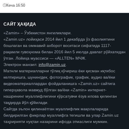
Кеча 16:50
САЙТ ҲАҚИДА
«Zamin» – Ўзбекистон янгиликлари.
«Zamin.uz» лойиҳаси 2014 йил 1 декабрда ўз фаолиятини
бошлаган ва оммавий ахборот воситаси сифатида 1117-
рақамли гувоҳнома билан 2016 йил 5 июлда давлат рўйхатидан
ўтган. Лойиҳа муассиси — «ALLTEN» МЧЖ.
Электрон манзил:
info@zamin.uz
.
Матнли материалларни тўлиқ кўчириш ёки қисман иқтибос
келтиришга, шунингдек, фотографик, график, аудио ва/ёки
видеоматериаллардан фойдаланишга «Zamin.uz» сайтига
гиперҳавола мавжуд бўлган ва/ёки «Zamin» интернет-
нашрининг муаллифлигини кўрсатувчи ёзув илова қилинган
тақдирда йўл қўйилади.
Сайтда эълон қилинаётган муаллифлик мақолаларида
билдирилган фикрлар муаллифга тегишли ва улар Zamin.uz
таҳририяти нуқтаи назарини ифода этмаслиги мумкин.