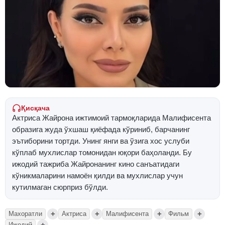
Қисқача
Актриса Жайрона ижтимоий тармоқларида Малифисента
образига жуда ўхшаш қиёфада кўриниб, барчанинг
эътиборини тортди. Унинг янги ва ўзига хос услуби
кўплаб мухлислар томонидан юқори баҳоланди. Бу
ижодий тажриба Жайронанинг кино санъатидаги
кўникмаларини намоён қилди ва мухлислар учун
кутилмаган сюрприз бўлди.
+
+
+
+
Махоратли
Актриса
Малифисента
Фильм
+
Ижодий