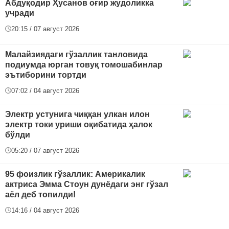
Абдуқодир Ҳусанов оғир жудоликка
учради
20:15 / 07 август 2026
Малайзиядаги гўзаллик танловида
подиумда юрган товуқ томошабинлар
эътиборини тортди
07:02 / 04 август 2026
Электр устунига чиққан улкан илон
электр токи уриши оқибатида ҳалок
бўлди
05:20 / 07 август 2026
95 фоизлик гўзаллик: Америкалик
актриса Эмма Стоун дунёдаги энг гўзал
аёл деб топилди!
14:16 / 04 август 2026