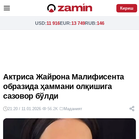
Кириш
USD
:
11 916
EUR
:
13 749
RUB
:
146
Актриса Жайрона Малифисента
образида ҳаммани олқишига
сазовор бўлди
21:20 / 11.01.2026
·
56.2K
·
Маданият