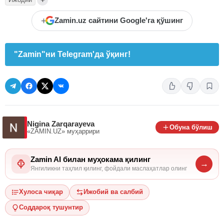
+
Zamin.uz сайтини Google'га қўшинг
"Zamin"ни Telegram'да ўқинг!
Nigina Zarqarayeva
Обуна бўлиш
«ZAMIN.UZ»
муҳаррири
Zamin AI билан муҳокама қилинг
→
Янгиликни таҳлил қилинг, фойдали маслаҳатлар олинг
Хулоса чиқар
Ижобий ва салбий
Соддароқ тушунтир