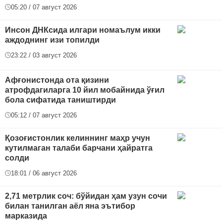
05:20 / 07 август 2026
Инсон ДНКсида илгари номаълум икки
аждоднинг изи топилди
23:22 / 03 август 2026
Афғонистонда ота қизини
атрофдагиларга 10 йил мобайнида ўғил
бола сифатида таништирди
05:12 / 07 август 2026
Қозоғистонлик келиннинг маҳр учун
кутилмаган талаби барчани ҳайратга
солди
18:01 / 06 август 2026
2,71 метрлик соч: бўйидан ҳам узун сочи
билан танилган аёл яна эътибор
марказида