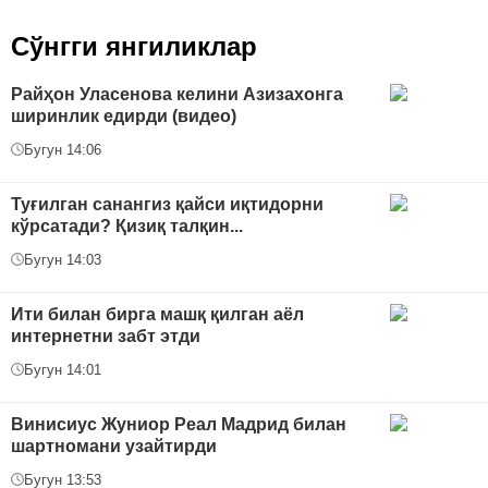
Сўнгги янгиликлар
Райҳон Уласенова келини Азизахонга
ширинлик едирди (видео)
Бугун 14:06
Туғилган санангиз қайси иқтидорни
кўрсатади? Қизиқ талқин...
Бугун 14:03
Ити билан бирга машқ қилган аёл
интернетни забт этди
Бугун 14:01
Винисиус Жуниор Реал Мадрид билан
шартномани узайтирди
Бугун 13:53