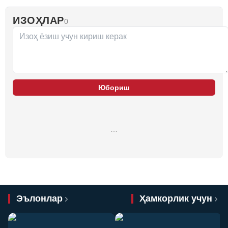
ИЗОҲЛАР
0
Юбориш
…
Эълонлар
Ҳамкорлик учун