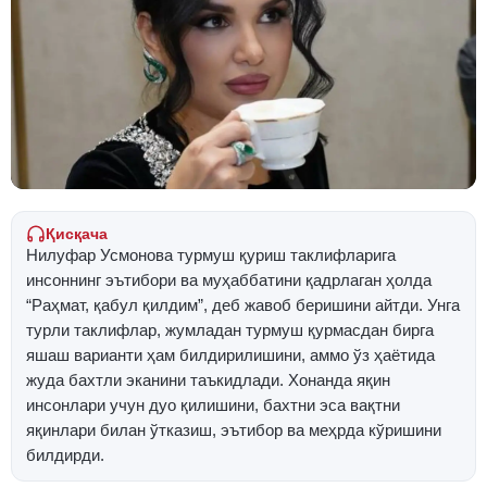
Қисқача
Нилуфар Усмонова турмуш қуриш таклифларига
инсоннинг эътибори ва муҳаббатини қадрлаган ҳолда
“Раҳмат, қабул қилдим”, деб жавоб беришини айтди. Унга
турли таклифлар, жумладан турмуш қурмасдан бирга
яшаш варианти ҳам билдирилишини, аммо ўз ҳаётида
жуда бахтли эканини таъкидлади. Хонанда яқин
инсонлари учун дуо қилишини, бахтни эса вақтни
яқинлари билан ўтказиш, эътибор ва меҳрда кўришини
билдирди.