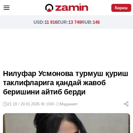
Кириш
USD
:
11 916
EUR
:
13 749
RUB
:
146
Нилуфар Усмонова турмуш қуриш
таклифларига қандай жавоб
беришини айтиб берди
21:18 / 20.01.2026
·
106K
·
Маданият