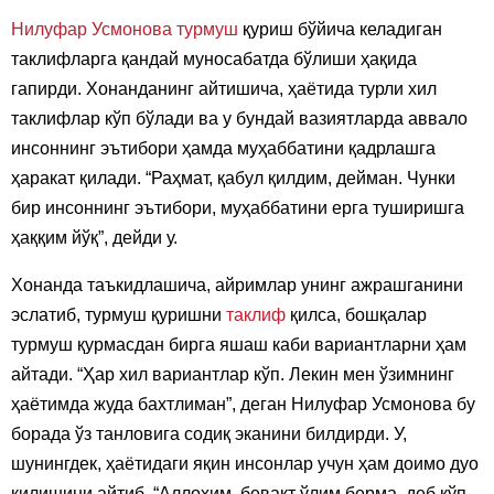
Нилуфар Усмонова
турмуш
қуриш бўйича келадиган
таклифларга қандай муносабатда бўлиши ҳақида
гапирди. Хонанданинг айтишича, ҳаётида турли хил
таклифлар кўп бўлади ва у бундай вазиятларда аввало
инсоннинг эътибори ҳамда муҳаббатини қадрлашга
ҳаракат қилади. “Раҳмат, қабул қилдим, дейман. Чунки
бир инсоннинг эътибори, муҳаббатини ерга туширишга
ҳаққим йўқ”, дейди у.
Хонанда таъкидлашича, айримлар унинг ажрашганини
эслатиб, турмуш қуришни
таклиф
қилса, бошқалар
турмуш қурмасдан бирга яшаш каби вариантларни ҳам
айтади. “Ҳар хил вариантлар кўп. Лекин мен ўзимнинг
ҳаётимда жуда бахтлиман”, деган Нилуфар Усмонова бу
борада ўз танловига содиқ эканини билдирди. У,
шунингдек, ҳаётидаги яқин инсонлар учун ҳам доимо дуо
қилишини айтиб, “Аллоҳим, бевақт ўлим берма, деб кўп