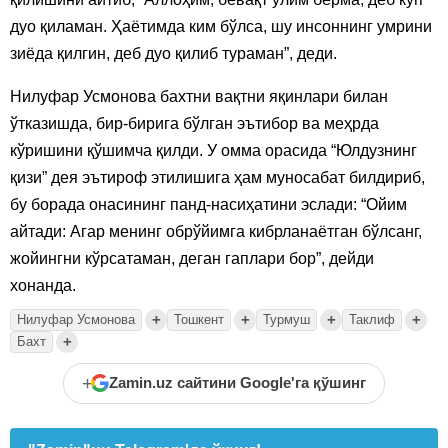
дуо қиламан. Ҳаётимда ким бўлса, шу инсоннинг умрини
зиёда қилгин, деб дуо қилиб тураман”, деди.
Нилуфар Усмонова бахтни вақтни яқинлари билан
ўтказишда, бир-бирига бўлган эътибор ва меҳрда
кўришини қўшимча қилди. У омма орасида “Юлдузнинг
қизи” дея эътироф этилишига ҳам муносабат билдириб,
бу борада онасининг панд-насиҳатини эслади: “Ойим
айтади: Агар менинг обрўйимга кибрланаётган бўлсанг,
жойингни кўрсатаман, деган гаплари бор”, дейди
хонанда.
+
+
+
+
Нилуфар Усмонова
Тошкент
Турмуш
Таклиф
+
Бахт
+
Zamin.uz сайтини Google'га қўшинг