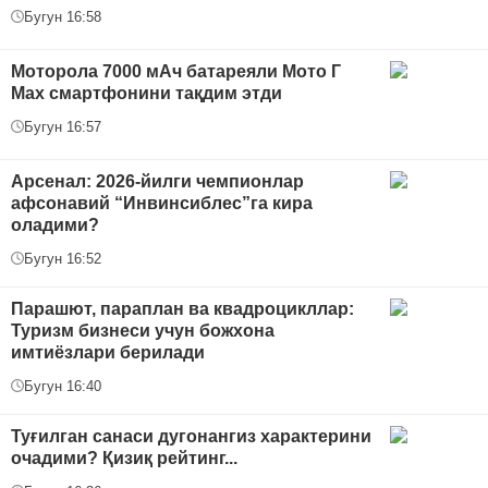
Бугун 16:58
Моторола 7000 мАч батареяли Мото Г
Max смартфонини тақдим этди
Бугун 16:57
Арсенал: 2026-йилги чемпионлар
афсонавий “Инвинсиблес”га кира
оладими?
Бугун 16:52
Парашют, параплан ва квадроцикллар:
Туризм бизнеси учун божхона
имтиёзлари берилади
Бугун 16:40
Туғилган санаси дугонангиз характерини
очадими? Қизиқ рейтинг...