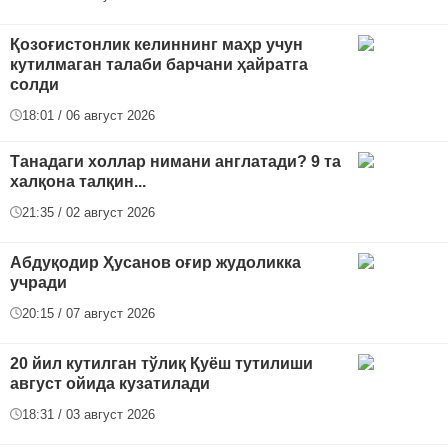
Қозоғистонлик келиннинг маҳр учун
кутилмаган талаби барчани ҳайратга
солди
18:01 / 06 август 2026
Танадаги холлар нимани англатади? 9 та
халқона талқин...
21:35 / 02 август 2026
Абдуқодир Ҳусанов оғир жудоликка
учради
20:15 / 07 август 2026
20 йил кутилган тўлиқ Қуёш тутилиши
август ойида кузатилади
18:31 / 03 август 2026