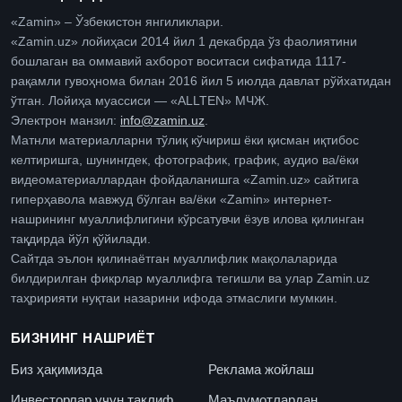
«Zamin» – Ўзбекистон янгиликлари.
«Zamin.uz» лойиҳаси 2014 йил 1 декабрда ўз фаолиятини
бошлаган ва оммавий ахборот воситаси сифатида 1117-
рақамли гувоҳнома билан 2016 йил 5 июлда давлат рўйхатидан
ўтган. Лойиҳа муассиси — «ALLTEN» МЧЖ.
Электрон манзил:
info@zamin.uz
.
Матнли материалларни тўлиқ кўчириш ёки қисман иқтибос
келтиришга, шунингдек, фотографик, график, аудио ва/ёки
видеоматериаллардан фойдаланишга «Zamin.uz» сайтига
гиперҳавола мавжуд бўлган ва/ёки «Zamin» интернет-
нашрининг муаллифлигини кўрсатувчи ёзув илова қилинган
тақдирда йўл қўйилади.
Сайтда эълон қилинаётган муаллифлик мақолаларида
билдирилган фикрлар муаллифга тегишли ва улар Zamin.uz
таҳририяти нуқтаи назарини ифода этмаслиги мумкин.
БИЗНИНГ НАШРИЁТ
Биз ҳақимизда
Реклама жойлаш
Инвесторлар учун таклиф
Маълумотлардан