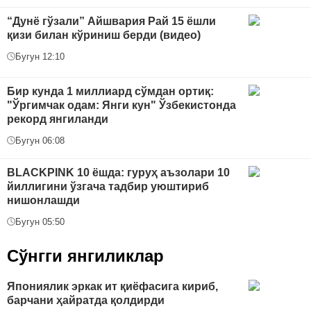
“Дунё гўзали” Айшвария Рай 15 ёшли
қизи билан кўриниш берди (видео)
Бугун 12:10
Бир кунда 1 миллиард сўмдан ортиқ:
"Ўргимчак одам: Янги кун" Ўзбекистонда
рекорд янгиланди
Бугун 06:08
BLACKPINK 10 ёшда: гуруҳ аъзолари 10
йиллигини ўзгача тадбир уюштириб
нишонлашди
Бугун 05:50
Сўнгги янгиликлар
Япониялик эркак ит қиёфасига кириб,
барчани ҳайратда қолдирди