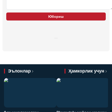
Юбориш
…
Эълонлар
Ҳамкорлик учун