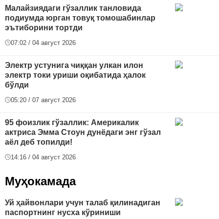
Малайзиядаги гўзаллик танловида
подиумда юрган товуқ томошабинлар
эътиборини тортди
07:02 / 04 август 2026
Электр устунига чиққан улкан илон
электр токи уриши оқибатида ҳалок
бўлди
05:20 / 07 август 2026
95 фоизлик гўзаллик: Америкалик
актриса Эмма Стоун дунёдаги энг гўзал
аёл деб топилди!
14:16 / 04 август 2026
Муҳокамада
Уй ҳайвонлари учун талаб қилинадиган
паспортнинг нусха кўриниши