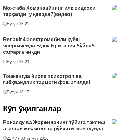
Можтаба Хоманаийнинг илк видеоси
тарқалди: у қаерда?(видео)
Бугун 16:21
Renault 4 электромобили қуёш
энергиясида Буюк Британия бўйлаб
сафарга чиқди
Бугун 16:20
Тошкентда йирик психотроп ва
гиёҳвандлик тармоғи фош этилди!
Бугун 16:17
Кўп ўқилганлар
Роналду ва Жоржинанинг тўйига таклиф
этилган меҳмонлар рўйхати шов-шувда
22:47 / 03 август 2026