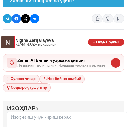
"Zamin"ни Telegram'да ўқинг!
Nigina Zarqarayeva
Обуна бўлиш
«ZAMIN.UZ»
муҳаррири
Zamin AI билан муҳокама қилинг
→
Янгиликни таҳлил қилинг, фойдали маслаҳатлар олинг
Хулоса чиқар
Ижобий ва салбий
Соддароқ тушунтир
ИЗОҲЛАР
0