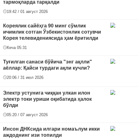
тармоқларда тарқалди
19:42 / 01 август 2026
Кореялик сайёҳга 90 минг сўмлик
ичимлик сотган Ўзбекистонлик сотувчи
Корея телевидениясида ҳам ёритилди
Кеча 05:31
Туғилган санаси бўйича "энг ақлли"
аёллар: Қайси турдаги ақли кучли?
20:06 / 31 июл 2026
Электр устунига чиққан улкан илон
электр токи уриши оқибатида ҳалок
бўлди
05:20 / 07 август 2026
Инсон ДНКсида илгари номаълум икки
аждоднинг изи топилди