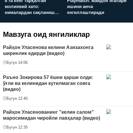
8 та кенг тарқалган
Playmatch: майдон эгалари
P
молиявий хато:
ишини анча
у
нималардан сақланиш
енгиллаштиради
х
керак?
Мавзуга оид янгиликлар
Райҳон Уласенова келини Азизахонга
ширинлик едирди (видео)
Бугун 14:06
Раъно Зокирова 57 ёшни қарши олди:
ўғли ва келинидан кутилмаган совға
(видео)
Бугун 12:40
Райҳон Уласенованинг "келин салом"
маросимидан чиройли лавҳалар (видео)
Бугун 12:35