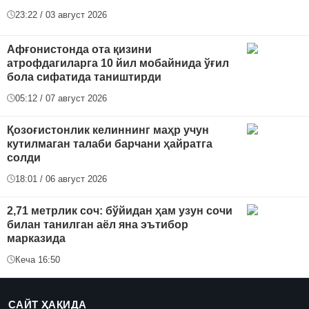
23:22 / 03 август 2026
Афғонистонда ота қизини
атрофдагиларга 10 йил мобайнида ўғил
бола сифатида таништирди
05:12 / 07 август 2026
Қозоғистонлик келиннинг маҳр учун
кутилмаган талаби барчани ҳайратга
солди
18:01 / 06 август 2026
2,71 метрлик соч: бўйидан ҳам узун сочи
билан танилган аёл яна эътибор
марказида
Кеча 16:50
САЙТ ҲАҚИДА