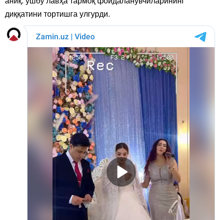
аниқ: ушбу лавҳа тармоқ фойдаланувчиларининг
диққатини тортишга улгурди.