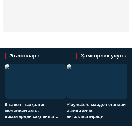
…
Эълонлар
Ҳамкорлик учун
8 та кенг тарқалган
Playmatch: майдон эгалари
P
молиявий хато:
ишини анча
у
нималардан сақланиш
енгиллаштиради
х
керак?