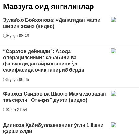
Мавзуга оид янгиликлар
Зулайхо Бойхонова: «Данагидан мағзи
ширин экан» (видео)
Бугун 08:46
“Саратон дейишди”: Азода
операциясининг сабабини ва
фарзандидан айрилганини ўз
саҳифасида очиқ гапириб берди
Бугун 06:36
Фарҳод Саидов ва Шаҳло Маҳмудовадан
таъсирли “Ота-қиз” дуэти (видео)
Кеча 21:54
Дилноза Ҳабибуллаеванинг ўғли 1 ёшни
қарши олди