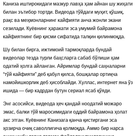
Каниза иштирокидаги мазкур лавҳа ҳам айнан шу жиҳати
билан эътибор тортди. Видеода тўйдаги муҳит, қўшиқ,
рақс ва меҳмонларнинг кайфияти анча жонли экани
сезилади. Куёвнинг ҳаракати эса умумий байрамона
кайфиятнинг бир қисми сифатида талқин қилинмоқда.
Шу билан бирга, ижтимоий тармоқларда бундай
видеолар тезда турли баҳсларга сабаб бўлиши ҳам
одатий ҳолга айланган. Айримлар бундай саҳналарни
“тўй кайфияти” деб қабул қилса, бошқалар ортиқча
намойишкорлик деб ҳисоблайди. Хуллас, интернет яна ўз
ишида — бир кадрдан бутун сериал ясаб қўяди.
Энг асосийси, видеода ҳеч қандай ноодатий можаро
эмас, балки тўй маросимидаги оддий байрамона ҳолат
акс этган. Куёвнинг Канизага қанча қистиргани эса
ҳозирча очиқ саволлигича қолмоқда. Аммо бир нарса