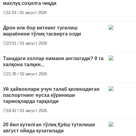
махлуқ соҳилга чиқди
11:53 / 01 август 2026
Дрон илк бор китнинг туғилиш
жараёнини тўлиқ тасвирга олди
23:51 / 01 август 2026
Танадаги холлар нимани англатади? 9 та
халқона талқин...
21:35 / 02 август 2026
Уй ҳайвонлари учун талаб қилинадиган
паспортнинг нусха кўриниши
тармоқларда тарқалди
19:42 / 01 август 2026
20 йил кутилган тўлиқ Қуёш тутилиши
август ойида кузатилади