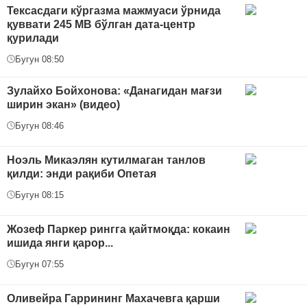
Тексасдаги кўргазма мажмуаси ўрнида
қуввати 245 МВ бўлган дата-центр
қурилади
Бугун 08:50
Зулайхо Бойхонова: «Данагидан мағзи
ширин экан» (видео)
Бугун 08:46
Ноэль Микаэлян кутилмаган танлов
қилди: энди рақиби Опетая
Бугун 08:15
Жозеф Паркер рингга қайтмоқда: кокаин
ишида янги қарор...
Бугун 07:55
Оливейра Гаррининг Махачевга қарши