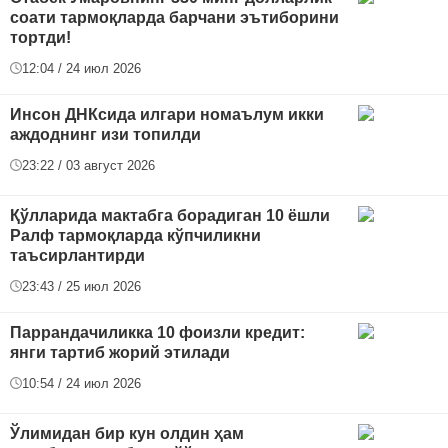
соати тармоқларда барчани эътиборини
тортди!
12:04 / 24 июл 2026
Инсон ДНКсида илгари номаълум икки
аждоднинг изи топилди
23:22 / 03 август 2026
Қўлларида мактабга борадиган 10 ёшли
Ралф тармоқларда кўпчиликни
таъсирлантирди
23:43 / 25 июл 2026
Паррандачиликка 10 фоизли кредит:
янги тартиб жорий этилади
10:54 / 24 июл 2026
Ўлимидан бир кун олдин ҳам