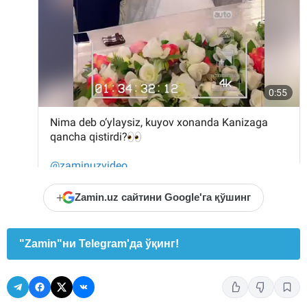
+
Zamin.uz сайтини Google'га қўшинг
"Zamin"ни Telegram'да ўқинг!