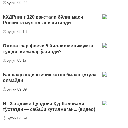
Бугун 09:22
КХДРнинг 120 ракетали бўлинмаси
Россияга йўл олгани айтилди
Бугун 09:18
Омонатлар фоизи 5 йиллик минимумга
тушди: нималар ўзгарди?
Бугун 09:17
Банклар энди «кичик хато» билан қутула
олмайди
Бугун 09:09
ЙПХ ходими Дурдона Қурбоновани
тўхтатди — сабаби кутилмаган... (видео)
Бугун 08:59