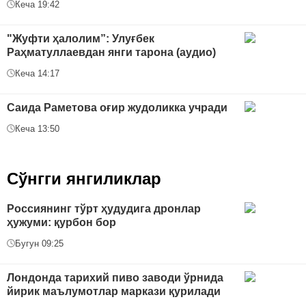
Кеча 19:42
"Жуфти ҳалолим”: Улуғбек
Раҳматуллаевдан янги тарона (аудио)
Кеча 14:17
Саида Раметова оғир жудоликка учради
Кеча 13:50
Сўнгги янгиликлар
Россиянинг тўрт ҳудудига дронлар
ҳужуми: қурбон бор
Бугун 09:25
Лондонда тарихий пиво заводи ўрнида
йирик маълумотлар маркази қурилади