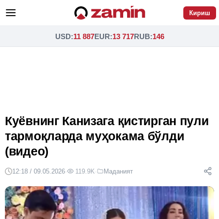
Кириш
USD
:
11 887
EUR
:
13 717
RUB
:
146
Куёвнинг Канизага қистирган пули
тармоқларда муҳокама бўлди
(видео)
12:18 / 09.05.2026
·
119.9K
·
Маданият