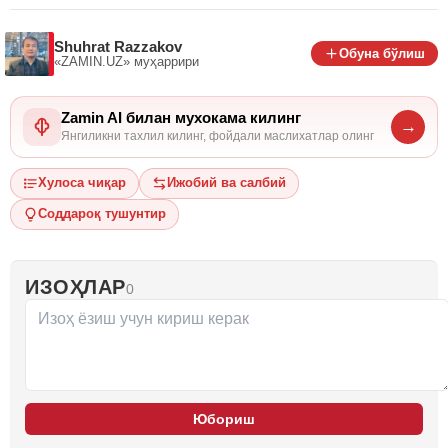
Shuhrat Razzakov
Обуна бўлиш
«ZAMIN.UZ»
муҳаррири
Zamin AI билан мухокама килинг
→
Янгиликни тахлил килинг, фойдали маслихатлар олинг
Хулоса чиқар
Ижобий ва салбий
Соддароқ тушунтир
ИЗОҲЛАР
0
Юбориш