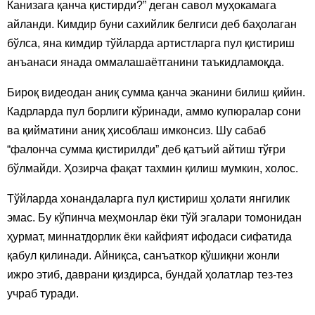
Канизага қанча қистирди?” деган савол муҳокамага
айланди. Кимдир буни сахийлик белгиси деб баҳолаган
бўлса, яна кимдир тўйларда артистларга пул қистириш
анъанаси янада оммалашаётганини таъкидламоқда.
Бироқ видеодан аниқ сумма қанча эканини билиш қийин.
Кадрларда пул борлиги кўринади, аммо купюралар сони
ва қийматини аниқ ҳисоблаш имконсиз. Шу сабаб
“фалонча сумма қистирилди” деб қатъий айтиш тўғри
бўлмайди. Ҳозирча фақат тахмин қилиш мумкин, холос.
Тўйларда хонандаларга пул қистириш ҳолати янгилик
эмас. Бу кўпинча меҳмонлар ёки тўй эгалари томонидан
ҳурмат, миннатдорлик ёки кайфият ифодаси сифатида
қабул қилинади. Айниқса, санъаткор қўшиқни жонли
ижро этиб, даврани қиздирса, бундай ҳолатлар тез-тез
учраб туради.