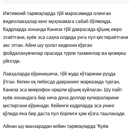
Ижтимоий тармоқларда тўй маросимида олинган
видеолавҳалар кенг муҳокамага сабаб бўлмоқда.
Кадрларда хонанда Каниза тўй даврасида қўшиқ ижро
этаётгани, куёв эса саҳна олдида унга пул қистираётгани
акс этган. Айни шу ҳолат видеони кўрган
фойдаланувчилар орасида турли тахминлар ва қизиқиш
уйғотди.
Лавҳаларда кўринишича, тўй жуда кўтаринки руҳда
ўтган. Келин оқ либосда давранинг марказида турган,
Каниза эса микрофон орқали қўшиқ куйлаган. Шу пайт
куёв хонандага бир неча дона доллар купюраларини
қистиргани кўринади. Кейинги кадрларда эса унинг
қўлида яна бир даста пул борлиги ҳам кўзга ташланади.
Айнан шу манзарадан кейин тармоқларда “Куёв