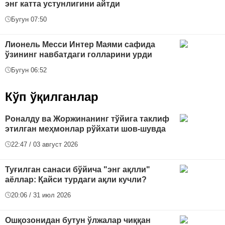
энг катта устунлигини айтди
Бугун 07:50
Лионель Месси Интер Маями сафида
ўзининг навбатдаги голларини урди
Бугун 06:52
Кўп ўқилганлар
Роналду ва Жоржинанинг тўйига таклиф
этилган меҳмонлар рўйхати шов-шувда
22:47 / 03 август 2026
Туғилган санаси бўйича "энг ақлли"
аёллар: Қайси турдаги ақли кучли?
20:06 / 31 июл 2026
Ошқозонидан бутун ўлжалар чиққан