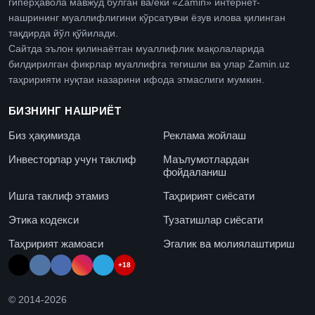
гиперҳавола мавжуд бўлган ва/ёки «Zamin» интернет-
нашрининг муаллифлигини кўрсатувчи ёзув илова қилинган
тақдирда йўл қўйилади.
Сайтда эълон қилинаётган муаллифлик мақолаларида
билдирилган фикрлар муаллифга тегишли ва улар Zamin.uz
таҳририяти нуқтаи назарини ифода этмаслиги мумкин.
БИЗНИНГ НАШРИЁТ
Биз ҳақимизда
Реклама жойлаш
Инвесторлар учун таклиф
Маълумотлардан
фойдаланиш
Ишга таклиф этамиз
Таҳририят сиёсати
Этика кодекси
Тузатишлар сиёсати
Таҳририят жамоаси
Эгалик ва молиялаштириш
+18
© 2014-
2026