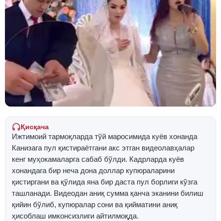
Қисқача
Ижтимоий тармоқларда тўй маросимида куёв хонанда
Канизага пул қистираётгани акс этган видеолавҳалар
кенг муҳокамаларга сабаб бўлди. Кадрларда куёв
хонандага бир неча дона доллар купюраларини
қистиргани ва қўлида яна бир даста пул борлиги кўзга
ташланади. Видеодан аниқ сумма қанча эканини билиш
қийин бўлиб, купюралар сони ва қийматини аниқ
ҳисоблаш имконсизлиги айтилмоқда.