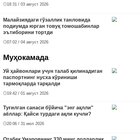
18:31 / 03 август 2026
Малайзиядаги гўзаллик танловида
подиумда юрган товуқ томошабинлар
эътиборини тортди
07:02 / 04 август 2026
Муҳокамада
Уй ҳайвонлари учун талаб қилинадиган
паспортнинг нусха кўриниши
тармоқларда тарқалди
19:42 / 01 август 2026
Туғилган санаси бўйича "энг ақлли"
аёллар: Қайси турдаги ақли кучли?
20:06 / 31 июл 2026
Отабек Умаровнинг 330 минг долларлик