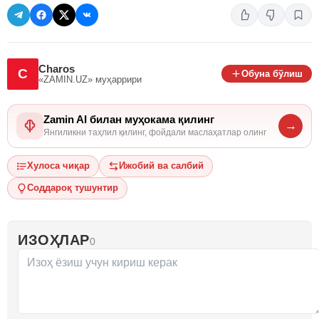
Charos
C
Обуна бўлиш
«ZAMIN.UZ»
муҳаррири
Zamin AI билан муҳокама қилинг
→
Янгиликни таҳлил қилинг, фойдали маслаҳатлар олинг
Хулоса чиқар
Ижобий ва салбий
Соддароқ тушунтир
ИЗОҲЛАР
0