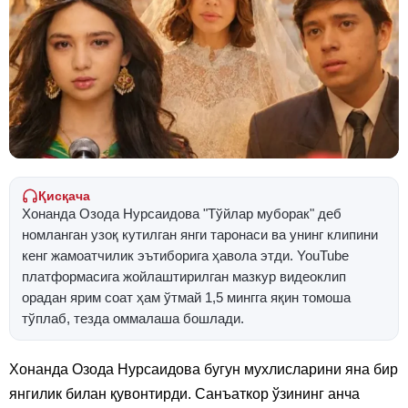
Қисқача
Хонанда Озода Нурсаидова "Тўйлар муборак" деб
номланган узоқ кутилган янги таронаси ва унинг клипини
кенг жамоатчилик эътиборига ҳавола этди. YouTube
платформасига жойлаштирилган мазкур видеоклип
орадан ярим соат ҳам ўтмай 1,5 мингга яқин томоша
тўплаб, тезда оммалаша бошлади.
Хонанда Озода Нурсаидова бугун мухлисларини яна бир
янгилик билан қувонтирди. Санъаткор ўзининг анча