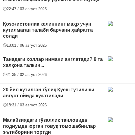
22:47 / 03 август 2026
Қозоғистонлик келиннинг маҳр учун
кутилмаган талаби барчани ҳайратга
солди
18:01 / 06 август 2026
Танадаги холлар нимани англатади? 9 та
халқона талқин...
21:35 / 02 август 2026
20 йил кутилган тўлиқ Қуёш тутилиши
август ойида кузатилади
18:31 / 03 август 2026
Малайзиядаги гўзаллик танловида
подиумда юрган товуқ томошабинлар
эътиборини тортди