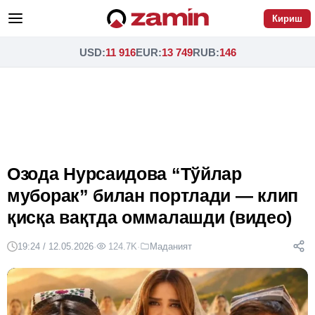
Кириш
USD
:
11 916
EUR
:
13 749
RUB
:
146
Озода Нурсаидова “Тўйлар
муборак” билан портлади — клип
қисқа вақтда оммалашди (видео)
19:24 / 12.05.2026
·
124.7K
·
Маданият