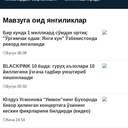
керак?
Мавзуга оид янгиликлар
Бир кунда 1 миллиард сўмдан ортиқ:
"Ўргимчак одам: Янги кун" Ўзбекистонда
рекорд янгиланди
Бугун 06:08
BLACKPINK 10 ёшда: гуруҳ аъзолари 10
йиллигини ўзгача тадбир уюштириб
нишонлашди
Бугун 05:50
Юлдуз Усмонова “Уммон”нинг Бухорода
бекор қилинган концертига ўзининг
кескин фикрларини билдирди (видео)
Кеча 19:54