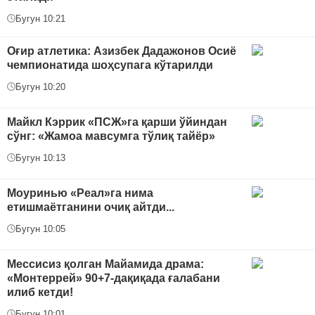
Бугун 10:21
Оғир атлетика: Азизбек Дадажонов Осиё
чемпионатида шоҳсупага кўтарилди
Бугун 10:20
Майкл Кэррик «ПСЖ»га қарши ўйиндан
сўнг: «Жамоа мавсумга тўлиқ тайёр»
Бугун 10:13
Моуринью «Реал»га нима
етишмаётганини очиқ айтди...
Бугун 10:05
Мессисиз қолган Майамида драма:
«Монтеррей» 90+7-дақиқада ғалабани
илиб кетди!
Бугун 10:01