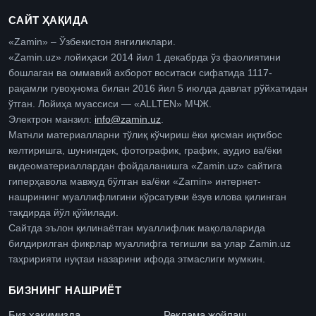
САЙТ ҲАҚИДА
«Zamin» – Ўзбекистон янгиликлари.
«Zamin.uz» лойиҳаси 2014 йил 1 декабрда ўз фаолиятини
бошлаган ва оммавий ахборот воситаси сифатида 1117-
рақамли гувоҳнома билан 2016 йил 5 июлда давлат рўйхатидан
ўтган. Лойиҳа муассиси — «ALLTEN» МЧЖ.
Электрон манзил:
info@zamin.uz
.
Матнли материалларни тўлиқ кўчириш ёки қисман иқтибос
келтиришга, шунингдек, фотографик, график, аудио ва/ёки
видеоматериаллардан фойдаланишга «Zamin.uz» сайтига
гиперҳавола мавжуд бўлган ва/ёки «Zamin» интернет-
нашрининг муаллифлигини кўрсатувчи ёзув илова қилинган
тақдирда йўл қўйилади.
Сайтда эълон қилинаётган муаллифлик мақолаларида
билдирилган фикрлар муаллифга тегишли ва улар Zamin.uz
таҳририяти нуқтаи назарини ифода этмаслиги мумкин.
БИЗНИНГ НАШРИЁТ
Биз ҳақимизда
Реклама жойлаш