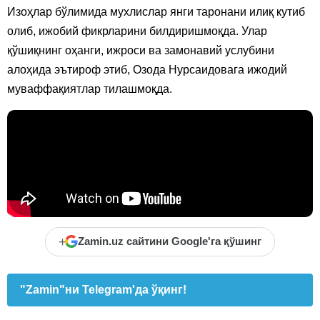
Изоҳлар бўлимида мухлислар янги таронани илиқ кутиб
олиб, ижобий фикрларини билдиришмоқда. Улар
қўшиқнинг оҳанги, ижроси ва замонавий услубини
алоҳида эътироф этиб, Озода Нурсаидовага ижодий
муваффақиятлар тилашмоқда.
+
Zamin.uz сайтини Google'га қўшинг
"Zamin"ни Telegram'да ўқинг!