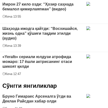
Имрон 27 кило озди: “Ҳозир саҳнада
бемалол қимирлаяпман” (видео)
Кеча 13:55
Шаҳзода ижодга қайтди: “Восхишайся,
жизнь одна” қўшиғи тақдим этилди
(аудио)
Кеча 13:39
«Yeraltı» сериали юлдузи атрофида
можаро: 17 ёшли актрисанинг отаси
шикоят қилди
Кеча 12:47
Сўнгги янгиликлар
Бруно Гимараес Арсеналга ўтди ва
Деклан Райсдан хабар олди