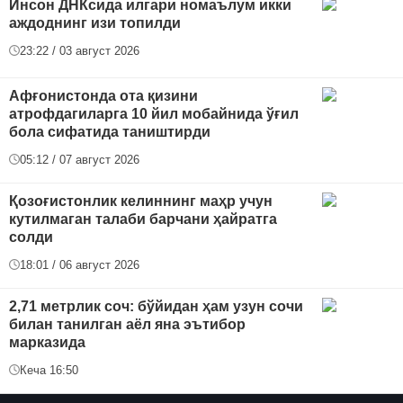
Инсон ДНКсида илгари номаълум икки
аждоднинг изи топилди
23:22 / 03 август 2026
Афғонистонда ота қизини
атрофдагиларга 10 йил мобайнида ўғил
бола сифатида таништирди
05:12 / 07 август 2026
Қозоғистонлик келиннинг маҳр учун
кутилмаган талаби барчани ҳайратга
солди
18:01 / 06 август 2026
2,71 метрлик соч: бўйидан ҳам узун сочи
билан танилган аёл яна эътибор
марказида
Кеча 16:50