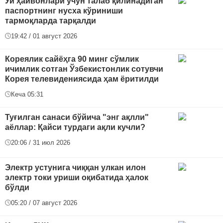
Уй ҳайвонлари учун талаб қилинадиган
паспортнинг нусха кўриниши
тармоқларда тарқалди
19:42 / 01 август 2026
Кореялик сайёҳга 90 минг сўмлик
ичимлик сотган Ўзбекистонлик сотувчи
Корея телевидениясида ҳам ёритилди
Кеча 05:31
Туғилган санаси бўйича "энг ақлли"
аёллар: Қайси турдаги ақли кучли?
20:06 / 31 июл 2026
Электр устунига чиққан улкан илон
электр токи уриши оқибатида ҳалок
бўлди
05:20 / 07 август 2026