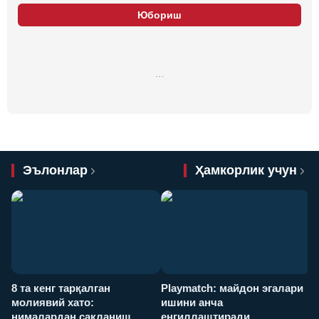
Юбориш
…
Эълонлар
Ҳамкорлик учун
8 та кенг тарқалган
Playmatch: майдон эгалари
P
молиявий хато:
ишини анча
у
нималардан сақланиш
енгиллаштиради
х