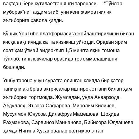
вақтдан бери кутилаётган янги таронаси — “Тўйлар
муборак”ни тақдим этиб, уни кенг жамоатчилик
эътиборига ҳавола қилди.
Қўшиқ YouTube платформасига жойлаштирилиши билан
қисқа вақт ичида катта қизиқиш уйғотди. Орадан ярим
соат ҳам ўтмай видеоклип 1,5 мингга яқин томоша
тўплаб, тингловчилар орасида тез оммалашишни
бошлади.
Ушбу тарона учун суратга олинган клипда бир қатор
таниқли актёр ва актрисалар иштирок этгани билан ҳам
эътиборни тортмоқда. Жумладан, унда Анварзода
Абдуллоҳ, Эъзоза Сафарова, Миролим Қиличев,
Мусулмон Юнусов, Дилафруз Мамешова, Шоҳида
Раҳманова, Сарвиноз Маннанова, Бибисора Юлдашева
ҳамда Нигина Ҳусановалар рол ижро этган.