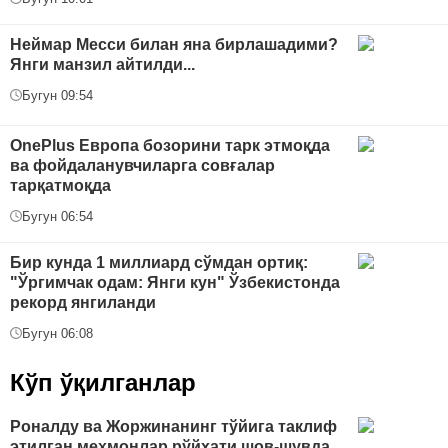
Неймар Месси билан яна бирлашадими?
Янги манзил айтилди...
Бугун 09:54
OnePlus Европа бозорини тарк этмоқда
ва фойдаланувчиларга совғалар
тарқатмоқда
Бугун 06:54
Бир кунда 1 миллиард сўмдан ортиқ:
"Ўргимчак одам: Янги кун" Ўзбекистонда
рекорд янгиланди
Бугун 06:08
Кўп ўқилганлар
Роналду ва Жоржинанинг тўйига таклиф
этилган меҳмонлар рўйхати шов-шувда