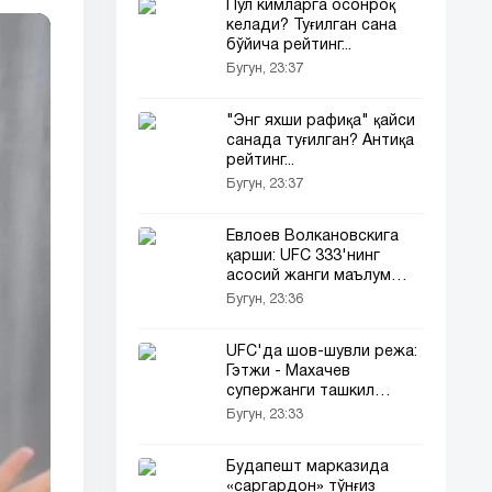
Пул кимларга осонроқ
келади? Туғилган сана
бўйича рейтинг...
Бугун, 23:37
"Энг яхши рафиқа" қайси
санада туғилган? Антиқа
рейтинг...
Бугун, 23:37
Евлоев Волкановскига
қарши: UFC 333'нинг
асосий жанги маълум
бўлмоқда!
Бугун, 23:36
UFC'да шов-шувли режа:
Гэтжи - Махачев
супержанги ташкил
этилиши мумкин
Бугун, 23:33
Будапешт марказида
«саргардон» тўнғиз