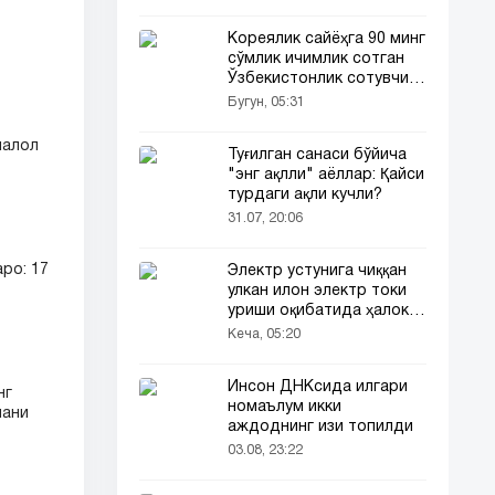
Кореялик сайёҳга 90 минг
сўмлик ичимлик сотган
Ўзбекистонлик сотувчи
Корея телевидениясида
Бугун, 05:31
ҳам ёритилди
малол
Туғилган санаси бўйича
"энг ақлли" аёллар: Қайси
турдаги ақли кучли?
31.07, 20:06
ро: 17
Электр устунига чиққан
улкан илон электр токи
уриши оқибатида ҳалок
бўлди
Кеча, 05:20
Инсон ДНКсида илгари
нг
номаълум икки
чани
аждоднинг изи топилди
03.08, 23:22