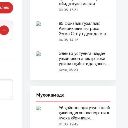
ойида кузатилади
бўлиш
03.08, 18:31
95 фоизлик гўзаллик:
Америкалик актриса
→
Эмма Стоун дунёдаги энг
гўзал аёл деб топилди!
04.08, 14:16
Электр устунига чиққан
улкан илон электр токи
уриши оқибатида ҳалок
бўлди
Кеча, 05:20
Муҳокамада
Уй ҳайвонлари учун талаб
қилинадиган паспортнинг
нусха кўриниши
тармоқларда тарқалди
01.08, 19:42