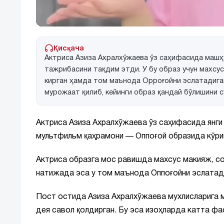
Қисқача
Актриса Азиза Ахралхўжаева ўз саҳифасида машҳ
тажрибасини тақдим этди. У бу образ учун махсус
кирган ҳамда том маънода Oppoғойни эслатадиган
мурожаат қилиб, кейинги образ қандай бўлишини с
Актриса Азиза Ахралхўжаева ўз саҳифасида янги
мультфильм қаҳрамони — Оппоғой образида кўри
Актриса образга мос равишда махсус макияж, соч
натижада эса у том маънода Оппоғойни эслатади
Пост остида Азиза Ахралхўжаева мухлисларига м
дея савол қолдирган. Бу эса изоҳларда катта фа