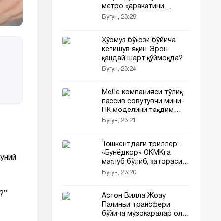
метро ҳаракатини
тўхтатиб қўйди
Бугун, 23:29
Ҳўрмуз бўғози бўйича
келишув яқин: Эрон
қандай шарт қўймоқда?
Бугун, 23:24
МеЛе компанияси тўлиқ
пассив совутувчи мини-
ПК моделини тақдим
этди
Бугун, 23:21
Тошкентдаги триллер:
«Бунёдкор» ОКМКга
куний
мағлуб бўлиб, қаторасига
6-ўйинда очко йўқотди!
Бугун, 23:20
?”
Астон Вилла Жоау
Палиньи трансфери
бўйича музокаралар олиб