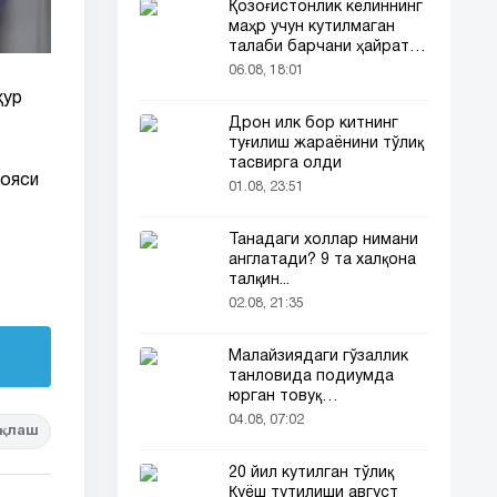
Қозоғистонлик келиннинг
маҳр учун кутилмаган
талаби барчани ҳайратга
солди
06.08, 18:01
ҳур
Дрон илк бор китнинг
туғилиш жараёнини тўлиқ
тасвирга олди
ғояси
01.08, 23:51
Танадаги холлар нимани
англатади? 9 та халқона
талқин...
02.08, 21:35
Малайзиядаги гўзаллик
танловида подиумда
юрган товуқ
томошабинлар
04.08, 07:02
қлаш
эътиборини тортди
20 йил кутилган тўлиқ
Қуёш тутилиши август