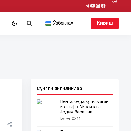
т
Ўзбекча
▾
Кириш
Сўнгги янгиликлар
Пентагонда кутилмаган
истеъфо: Украинага
ёрдам беришни
мувофиқлаштирувчи
Бугун, 23:41
генерал ҳайдалди!