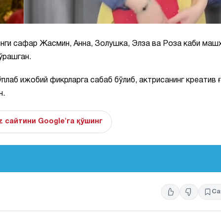
инги сафар Жасмин, Анна, Золушка, Элза ва Роза каби маш
ўрашган.
аб ижобий фикрларга сабаб бўлиб, актрисанинг креатив 
н.
z сайтини Google'га қўшинг
Са