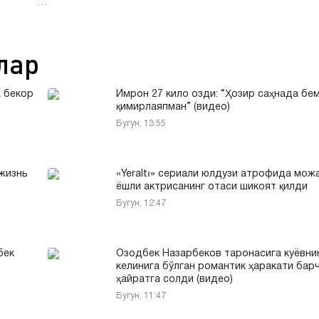
…
лар
 бекор
Имрон 27 кило озди: “Ҳозир саҳнада бе
қимирлаяпман” (видео)
Бугун, 13:55
 жизнь
«Yeraltı» сериали юлдузи атрофида можа
ёшли актрисанинг отаси шикоят қилди
Бугун, 12:47
бек
Озодбек Назарбеков таронасига куёвни
келинига бўлган романтик ҳаракати бар
ҳайратга солди (видео)
Бугун, 11:47