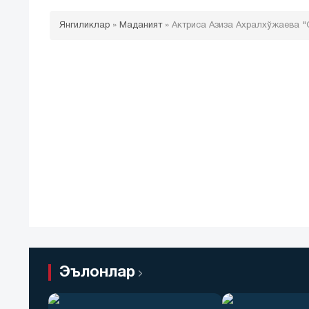
Янгиликлар
»
Маданият
»
Актриса Азиза Ахралхўжаева "О
Эълонлар