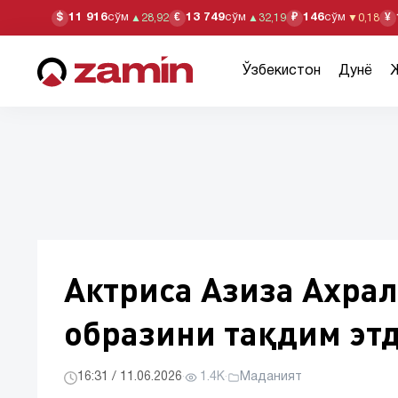
11 916
сўм
13 749
сўм
146
сўм
$
€
₽
¥
▲
28,92
▲
32,19
▼
0,18
Ўзбекистон
Дунё
Актриса Азиза Ахра
образини тақдим эт
16:31 / 11.06.2026
·
1.4K
·
Маданият