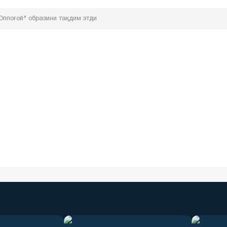
ппоғой" образини тақдим этди