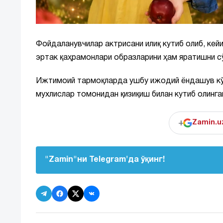
Фойдаланувчилар актрисани илиқ кутиб олиб, кей
эртак қаҳрамонлари образларини ҳам яратишни с
Ижтимоий тармоқларда ушбу ижодий ёндашув кўпл
мухлислар томонидан қизиқиш билан кутиб олинга
+
Zamin.u
"Zamin"ни Telegram'да ўқинг!