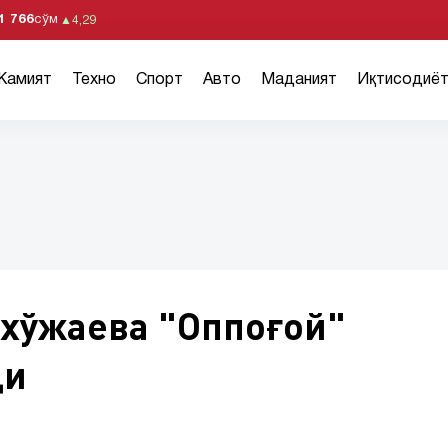
1 766
сўм
▲
4,29
Жамият
Техно
Спорт
Авто
Маданият
Иқтисодиё
лхўжаева "Оппоғой"
ди