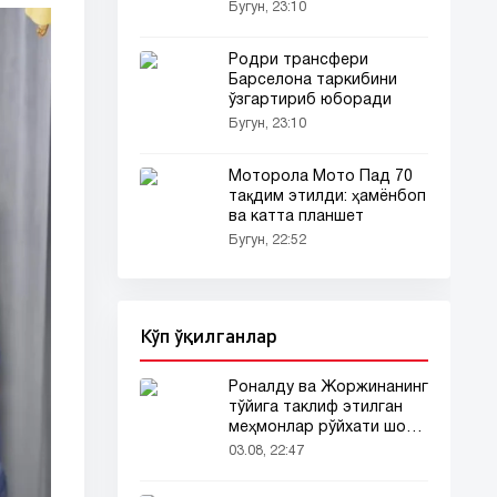
бормоқда
Бугун, 23:10
Родри трансфери
Барселона таркибини
ўзгартириб юборади
Бугун, 23:10
Моторола Мото Пад 70
тақдим этилди: ҳамёнбоп
ва катта планшет
Бугун, 22:52
Кўп ўқилганлар
Роналду ва Жоржинанинг
тўйига таклиф этилган
меҳмонлар рўйхати шов-
шувда
03.08, 22:47