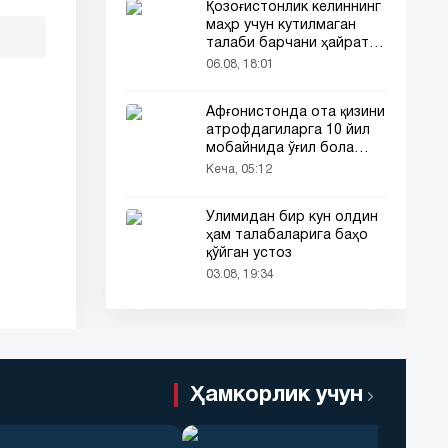
Қозоғистонлик келиннинг
маҳр учун кутилмаган
талаби барчани ҳайратга
солди
06.08, 18:01
Афғонистонда ота қизини
атрофдагиларга 10 йил
мобайнида ўғил бола
сифатида таништирди
Кеча, 05:12
Ўлимидан бир кун олдин
ҳам талабаларига баҳо
қўйган устоз
03.08, 19:34
Ҳамкорлик учун