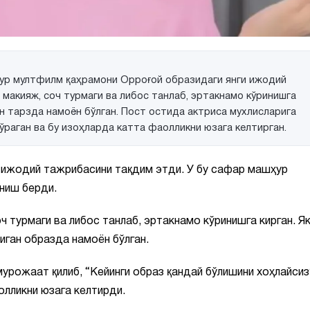
ур мултфилм қаҳрамони Oppoғой образидаги янги ижодий
 макияж, соч турмаги ва либос танлаб, эртакнамо кўринишга
 тарзда намоён бўлган. Пост остида актриса мухлисларига
ўраган ва бу изоҳларда катта фаолликни юзага келтирган.
 ижодий тажрибасини тақдим этди. У бу сафар машҳур
ниш берди.
 турмаги ва либос танлаб, эртакнамо кўринишга кирган. Я
ган образда намоён бўлган.
урожаат қилиб, “Кейинги образ қандай бўлишини хоҳлайсиз
олликни юзага келтирди.