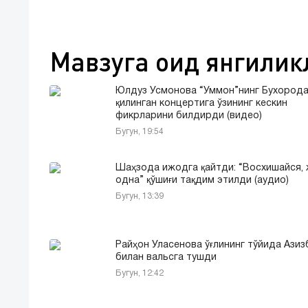
Мавзуга оид янгилик
Юлдуз Усмонова “Уммон”нинг Бухорода
қилинган концертига ўзининг кескин
фикрларини билдирди (видео)
Бугун, 19:54
Шаҳзода ижодга қайтди: “Восхишайся,
одна” қўшиғи тақдим этилди (аудио)
Бугун, 13:39
Райҳон Уласенова ўғлининг тўйида Азиз
билан вальсга тушди
Бугун, 12:42