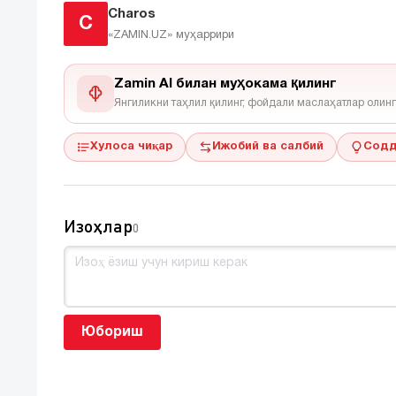
Charos
C
«ZAMIN.UZ»
муҳаррири
Zamin AI билан муҳокама қилинг
Янгиликни таҳлил қилинг, фойдали маслаҳатлар олинг
Хулоса чиқар
Ижобий ва салбий
Содд
Изоҳлар
0
Юбориш