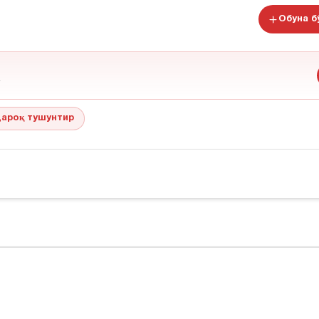
Обуна 
ароқ тушунтир