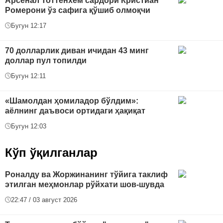
Арсенал Тоттенхем сардори Кристиан
Ромерони ўз сафига қўшиб олмоқчи
Бугун 12:17
70 долларлик диван ичидан 43 минг
доллар пул топилди
Бугун 12:11
«Шамолдан ҳомиладор бўлдим»:
аёлнинг даъвоси ортидаги ҳақиқат
Бугун 12:03
Кўп ўқилганлар
Роналду ва Жоржинанинг тўйига таклиф
этилган меҳмонлар рўйхати шов-шувда
22:47 / 03 август 2026