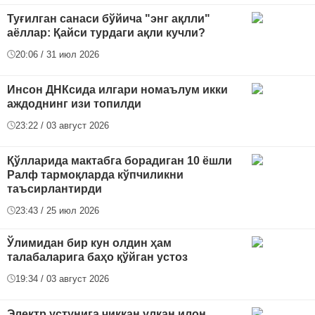
Туғилган санаси бўйича "энг ақлли"
аёллар: Қайси турдаги ақли кучли?
20:06 / 31 июл 2026
Инсон ДНКсида илгари номаълум икки
аждоднинг изи топилди
23:22 / 03 август 2026
Қўлларида мактабга борадиган 10 ёшли
Ралф тармоқларда кўпчиликни
таъсирлантирди
23:43 / 25 июл 2026
Ўлимидан бир кун олдин ҳам
талабаларига баҳо қўйган устоз
19:34 / 03 август 2026
Электр устунига чиққан улкан илон