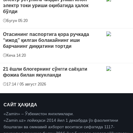
электр токи уриши оқибатида ҳалок
бўлди
Бугун 05:20
Отасининг паспортига қора ручкада
“ижод” қилган болакайнинг иши
барчанинг диққатини тортди
Кеча 14:20
21 ёшли блогернинг сўнгги саёҳати
фожиа билан якунланди
17:14 / 05 август 2026
САЙТ ҲАҚИДА
«Zamin» – Ўзбекистон янгиликлари.
«Zamin.uz» лойиҳаси 2014 йил 1 декабрда ўз фаолиятини
бошлаган ва оммавий ахборот воситаси сифатида 1117-