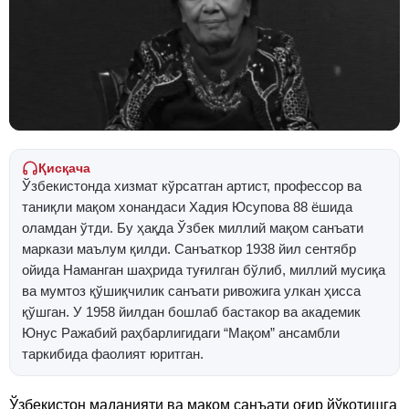
Қисқача
Ўзбекистонда хизмат кўрсатган артист, профессор ва
таниқли мақом хонандаси Хадия Юсупова 88 ёшида
оламдан ўтди. Бу ҳақда Ўзбек миллий мақом санъати
маркази маълум қилди. Санъаткор 1938 йил сентябр
ойида Наманган шаҳрида туғилган бўлиб, миллий мусиқа
ва мумтоз қўшиқчилик санъати ривожига улкан ҳисса
қўшган. У 1958 йилдан бошлаб бастакор ва академик
Юнус Ражабий раҳбарлигидаги “Мақом” ансамбли
таркибида фаолият юритган.
Ўзбекистон маданияти ва мақом санъати оғир йўқотишга