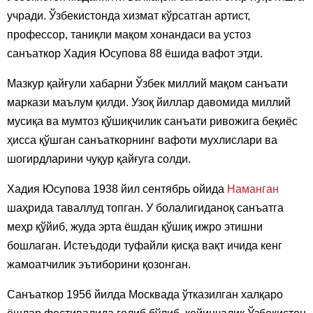
учради. Ўзбекистонда хизмат кўрсатган артист,
профессор, таниқли мақом хонандаси ва устоз
санъаткор Хадия Юсупова 88 ёшида вафот этди.
Мазкур қайғули хабарни Ўзбек миллий мақом санъати
маркази маълум қилди. Узоқ йиллар давомида миллий
мусиқа ва мумтоз қўшиқчилик санъати ривожига беқиёс
ҳисса қўшган санъаткорнинг вафоти мухлислари ва
шогирдларини чуқур қайғуга солди.
Хадия Юсупова 1938 йил сентябрь ойида
Наманган
шаҳрида таваллуд топган. У болалигиданоқ санъатга
меҳр қўйиб, жуда эрта ёшдан қўшиқ ижро этишни
бошлаган. Истеъдоди туфайли қисқа вақт ичида кенг
жамоатчилик эътиборини қозонган.
Санъаткор 1956 йилда Москвада ўтказилган халқаро