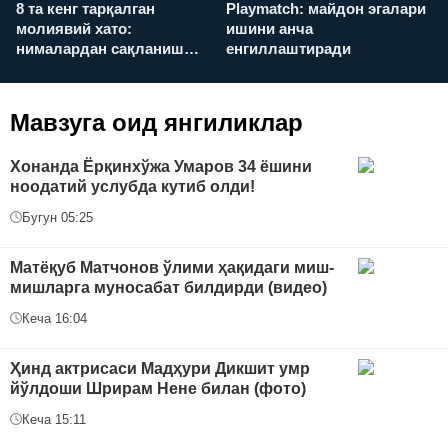
8 та кенг тарқалган
Playmatch: майдон эгалари
P
молиявий хато:
ишини анча
у
нималардан сақланиш
енгиллаштиради
х
керак?
Мавзуга оид янгиликлар
Хонанда Ёрқинхўжа Умаров 34 ёшини
ноодатий услубда кутиб олди!
Бугун 05:25
Матёқуб Матчонов ўлими ҳақидаги миш-
мишларга муносабат билдирди (видео)
Кеча 16:04
Ҳинд актрисаси Мадҳури Дикшит умр
йўлдоши Шрирам Нене билан (фото)
Кеча 15:11