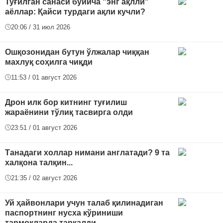
Туғилган санаси бўйича "энг ақлли"
аёллар: Қайси турдаги ақли кучли?
20:06 / 31 июл 2026
Ошқозонидан бутун ўлжалар чиққан
махлуқ соҳилга чиқди
11:53 / 01 август 2026
Дрон илк бор китнинг туғилиш
жараёнини тўлиқ тасвирга олди
23:51 / 01 август 2026
Танадаги холлар нимани англатади? 9 та
халқона талқин...
21:35 / 02 август 2026
Уй ҳайвонлари учун талаб қилинадиган
паспортнинг нусха кўриниши
тармоқларда тарқалди