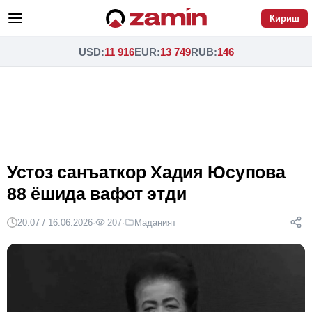
Кириш
USD
:
11 916
EUR
:
13 749
RUB
:
146
Устоз санъаткор Хадия Юсупова
88 ёшида вафот этди
20:07 / 16.06.2026
·
207
·
Маданият