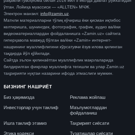
рақамли гувоҳнома билан 2016 йил 5 июлда давлат рўйхатидан
ўтган. Лойиҳа муассиси — «ALLTEN» МЧЖ.
Электрон манзил:
info@zamin.uz
.
Матнли материалларни тўлиқ кўчириш ёки қисман иқтибос
келтиришга, шунингдек, фотографик, график, аудио ва/ёки
видеоматериаллардан фойдаланишга «Zamin.uz» сайтига
гиперҳавола мавжуд бўлган ва/ёки «Zamin» интернет-
нашрининг муаллифлигини кўрсатувчи ёзув илова қилинган
тақдирда йўл қўйилади.
Сайтда эълон қилинаётган муаллифлик мақолаларида
билдирилган фикрлар муаллифга тегишли ва улар Zamin.uz
таҳририяти нуқтаи назарини ифода этмаслиги мумкин.
БИЗНИНГ НАШРИЁТ
Биз ҳақимизда
Реклама жойлаш
Инвесторлар учун таклиф
Маълумотлардан
фойдаланиш
Ишга таклиф этамиз
Таҳририят сиёсати
Этика кодекси
Тузатишлар сиёсати