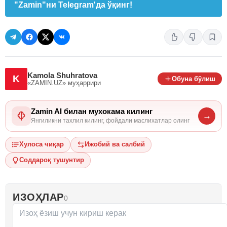
"Zamin"ни Telegram'да ўқинг!
Kamola Shuhratova
K
Обуна бўлиш
«ZAMIN.UZ»
муҳаррири
Zamin AI билан мухокама килинг
→
Янгиликни тахлил килинг, фойдали маслихатлар олинг
Хулоса чиқар
Ижобий ва салбий
Соддароқ тушунтир
ИЗОҲЛАР
0