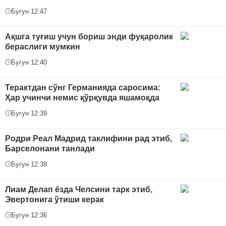
Бугун 12:47
Ақшга туғиш учун бориш энди фуқаролик
бераслиги мумкин
Бугун 12:40
Терактдан сўнг Германияда саросима:
Ҳар учинчи немис қўрқувда яшамоқда
Бугун 12:39
Родри Реал Мадрид таклифини рад этиб,
Барселонани танлади
Бугун 12:38
Лиам Делап ёзда Челсини тарк этиб,
Эвертонига ўтиши керак
Бугун 12:36