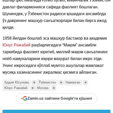
ёшлар фестивалида ғолиб бўлиб, кейинчалик Ўзбекистон
давлат филармонияси сафида фаолият бошлаган.
Шунингдек, у Ўзбекистон радиоси қошидаги ансамблда
ўз даврининг машҳур санъаткорлари билан бирга ижод
қилди.
1958 йилдан бошлаб эса машҳур бастакор ва академик
Юнус Ражабий
раҳбарлигидаги “Мақом” ансамбли
таркибида фаолият юритиб, миллий мақом санъатининг
ноёб намуналарини юқори маҳорат билан ижро этди.
Унинг ижросидаги кўплаб мумтоз ашулалар мамлакат
мусиқа хазинасининг ажралмас қисмига айланган.
+
+
+
Ҳадия Юсупова
Ўзбекистон
Наманган
+
+
Юнус Ражабий
Москва
+
Zamin.uz сайтини Google'га қўшинг