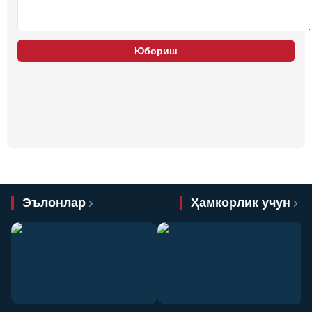
Юбориш
…
Эълонлар
Ҳамкорлик учун