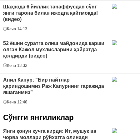
Шаҳзода 6 йиллик танаффусдан сўнг
янги тарона билан ижодга қайтмоқда!
(видео)
Кеча 14:13
52 ёшни суратга олиш майдонида қарши
олган Кажол мухлисларини ҳайратда
қолдирди (видео)
Кеча 13:32
Анил Капур: “Бир пайтлар
қариндошимиз Раж Капурнинг гаражида
яшаганмиз”
Кеча 12:46
Сўнгги янгиликлар
Янги қонун кучга кирди: Ит, мушук ва
чорва моллари рўйхатга олинади