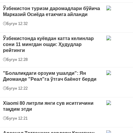
Ўзбекистон туризм даромадлари бўйича
Марказий Осиёда етакчига айланди
Бугун 12:32
Ўзбекистонда куёвдан катта келинлар
сони 11 мингдан ошди: Ҳудудлар
рейтинги
Бугун 12:28
"Болаликдаги орзуим ушалди": Ян
Диоманде "Реал"га ўтгач баёнот берди
Бугун 12:22
Xiaomi 80 литрли янги сув иситгичини
тақдим этди
Бугун 12:21