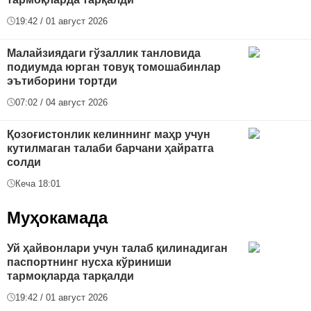
19:42 / 01 август 2026
Малайзиядаги гўзаллик танловида
подиумда юрган товуқ томошабинлар
эътиборини тортди
07:02 / 04 август 2026
Қозоғистонлик келиннинг маҳр учун
кутилмаган талаби барчани ҳайратга
солди
Кеча 18:01
Муҳокамада
Уй ҳайвонлари учун талаб қилинадиган
паспортнинг нусха кўриниши
тармоқларда тарқалди
19:42 / 01 август 2026