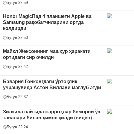
Бугун 22:59
Honor MagicПад 4 планшети Apple ва
Samsung рақобатчиларини ортда
қолдирди
Бугун 22:50
Майкл Жексоннинг машҳур ҳаракати
ортидаги сир очилди
Бугун 22:42
Бавария Гонконгдаги ўртоқлик
учрашувида Астон Виллани мағлуб этди
Бугун 22:37
Зилзила пайтида жарроҳлар беморни ўз
таналари билан ҳимоя қилди (видео)
Бугун 22:24