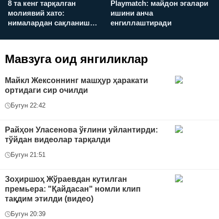
8 та кенг тарқалган
Playmatch: майдон эгалари
P
молиявий хато:
ишини анча
у
нималардан сақланиш
енгиллаштиради
х
керак?
Мавзуга оид янгиликлар
Майкл Жексоннинг машҳур ҳаракати
ортидаги сир очилди
Бугун 22:42
Райҳон Уласенова ўғлини уйлантирди:
тўйдан видеолар тарқалди
Бугун 21:51
Зоҳиршоҳ Жўраевдан кутилган
премьера: "Қайдасан" номли клип
тақдим этилди (видео)
Бугун 20:39