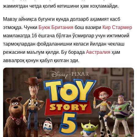
жамиятдан четда қолиб кетишини ҳам хоҳламайди.
Мавзу айниқса бугунги кунда долзарб аҳамият касб
этмоқда. Чунки
Буюк Британия
бош вазири
Кир Стармер
мамлакатда 16 ёшгача бўлган ўсмирлар учун ижтимоий
тармоқлардан фойдаланишни келаси йилдан чеклаш
режасини маълум қилди. Бу борада
Австралия
ҳам
аввалроқ қонун қабул қилган эди.