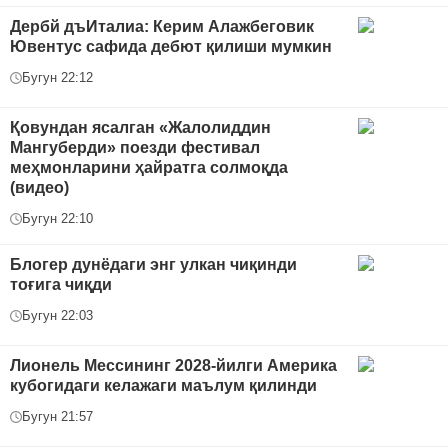
Дербй дъИталиа: Керим Алажбеговик
Ювентус сафида дебют қилиши мумкин
Бугун 22:12
Қовундан ясалган «Жалолиддин
Мангуберди» поезди фестивал
меҳмонларини ҳайратга солмоқда
(видео)
Бугун 22:10
Блогер дунёдаги энг улкан чиқинди
тоғига чиқди
Бугун 22:03
Лионель Мессининг 2028-йилги Америка
кубогидаги келажаги маълум қилинди
Бугун 21:57