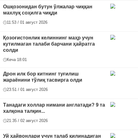
Ошқозонидан бутун ўлжалар чиққан
махлуқ соҳилга чиқди
11:53 / 01 август 2026
Қозоғистонлик келиннинг маҳр учун
кутилмаган талаби барчани ҳайратга
солди
Кеча 18:01
Дрон илк бор китнинг туғилиш
жараёнини тўлиқ тасвирга олди
23:51 / 01 август 2026
Танадаги холлар нимани англатади? 9 та
халқона талқин...
21:35 / 02 август 2026
Уй ҳайвонлари учун талаб қилинадиган