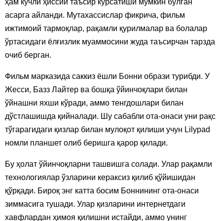
ҳам кучли ҳиссий таъсир кўрсатиши мумкин бўлган
асарга айланди. Мутахассислар фикрича, фильм
ижтимоий тармоқлар, рақамли қурилмалар ва болалар
ўртасидаги ёлғизлик муаммосини жуда таъсирчан тарзда
очиб берган.
Фильм марказида саккиз ёшли Бонни образи турибди. У
Жесси, Базз Лайтер ва бошқа ўйинчоқлари билан
ўйнашни яхши кўради, аммо тенгдошлари билан
дўстлашишда қийналади. Шу сабабли ота-онаси уни рақс
тўгарагидаги қизлар билан мулоқот қилиши учун Lilypad
номли планшет олиб беришга қарор қилади.
Бу ҳолат ўйинчоқларни ташвишга солади. Улар рақамли
технологиялар ўзларини кераксиз қилиб қўйишидан
қўрқади. Бироқ энг катта босим Боннининг ота-онаси
зиммасига тушади. Улар қизларини интернетдаги
хавфлардан ҳимоя қилишни истайди, аммо унинг