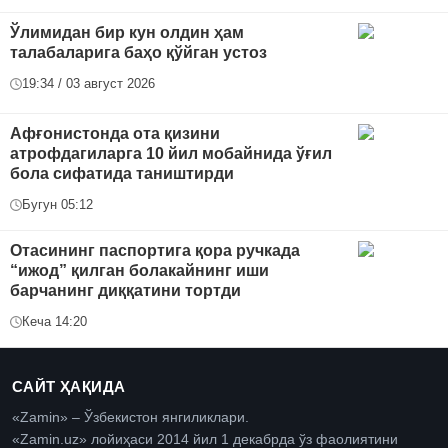
Ўлимидан бир кун олдин ҳам
талабаларига баҳо қўйган устоз
19:34 / 03 август 2026
Афғонистонда ота қизини
атрофдагиларга 10 йил мобайнида ўғил
бола сифатида таништирди
Бугун 05:12
Отасининг паспортига қора ручкада
“ижод” қилган болакайнинг иши
барчанинг диққатини тортди
Кеча 14:20
САЙТ ҲАҚИДА
«Zamin» – Ўзбекистон янгиликлари.
«Zamin.uz» лойиҳаси 2014 йил 1 декабрда ўз фаолиятини