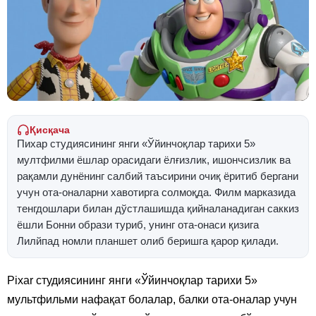
Қисқача
Пихар студиясининг янги «Ўйинчоқлар тарихи 5»
мултфилми ёшлар орасидаги ёлғизлик, ишончсизлик ва
рақамли дунёнинг салбий таъсирини очиқ ёритиб бергани
учун ота-оналарни хавотирга солмоқда. Филм марказида
тенгдошлари билан дўстлашишда қийналанадиган саккиз
ёшли Бонни образи туриб, унинг ота-онаси қизига
Лилйпад номли планшет олиб беришга қарор қилади.
Pixar студиясининг янги «Ўйинчоқлар тарихи 5»
мультфильми нафақат болалар, балки ота-оналар учун