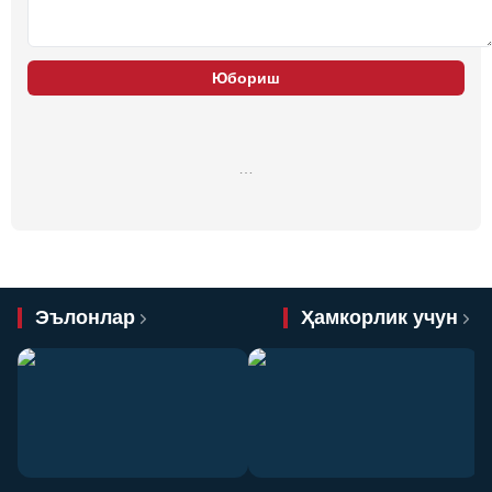
Юбориш
…
Эълонлар
Ҳамкорлик учун