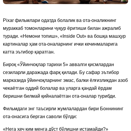
Pixar фильмлари одатда болалик ва ота-оналикнинг
мураккаб томонларини чуқур ёритиши билан ажралиб
туради. «Немони топиш», «Inside Out» ва бошқа машҳур
картиналар ҳам ота-оналарнинг ички кечинмаларига
катта эътибор қаратган.
Бироқ «Ўйинчоқлар тарихи 5» аввалги қисмлардан
сезиларли даражада фарқ қилади. Бу сафар эътибор
марказида ўйинчоқларнинг эмас, балки ёлғизликдан азоб
чекаётган оддий болалар ва уларга қандай ёрдам
беришни билмай қийналаётган ота-оналар турибди.
Фильмдаги энг таъсирли жумлалардан бири Боннининг
ота-онасига берган саволи бўлди:
«Нега ҳеч ким менга дўст бўлишни истамайди?»