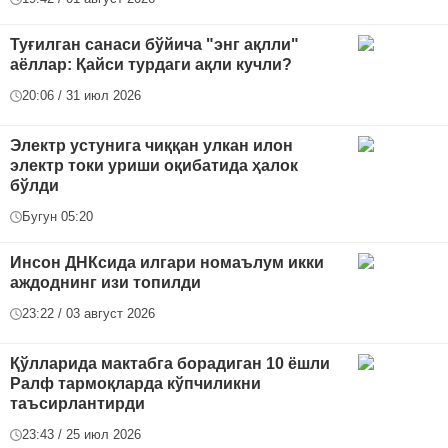
Туғилган санаси бўйича "энг ақлли"
аёллар: Қайси турдаги ақли кучли?
20:06 / 31 июл 2026
Электр устунига чиққан улкан илон
электр токи уриши оқибатида ҳалок
бўлди
Бугун 05:20
Инсон ДНКсида илгари номаълум икки
аждоднинг изи топилди
23:22 / 03 август 2026
Қўлларида мактабга борадиган 10 ёшли
Ралф тармоқларда кўпчиликни
таъсирлантирди
23:43 / 25 июл 2026