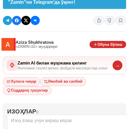
"Zamin"ни Telegram'да ўқинг!
Aziza Shukhratova
Обуна бўлиш
«ZAMIN.UZ»
муҳаррири
Zamin AI билан муҳокама қилинг
→
Янгиликни таҳлил қилинг, фойдали маслаҳатлар олинг
Хулоса чиқар
Ижобий ва салбий
Соддароқ тушунтир
ИЗОҲЛАР
0