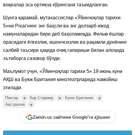
воқеалар эса ортиқча кўрингани таъкидланган.
Шунга қарамай, мутахассислар «Ўйинчоқлар тарихи
5»ни Pixar'нинг энг баҳсли ва энг долзарб ижод
намуналаридан бири деб баҳоламоқда. Фильм ёшлар
орасидаги ёлғизлик, ишончсизлик ва рақамли дунёнинг
салбий таъсири ҳақида очиқ гапириши билан алоҳида
эътиборга сазовор бўлди.
Маълумот учун, «Ўйинчоқлар тарихи 5» 19 июнь куни
АҚШ ва Буюк Британия кинотеатрларида намойиш
этилади.
+
+
+
Пиксар
Кир Стармер
Буюк Британия
+
Австралия
+
Zamin.uz сайтини Google'га қўшинг