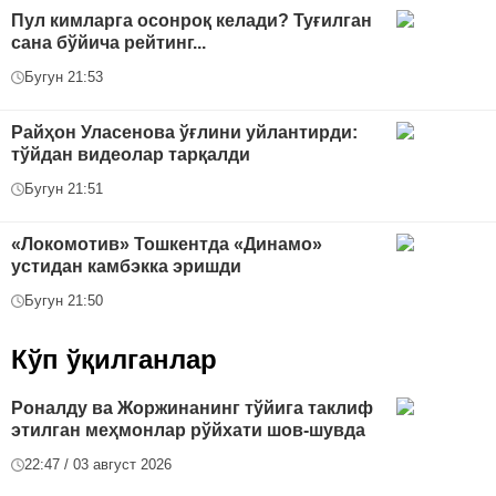
Пул кимларга осонроқ келади? Туғилган
сана бўйича рейтинг...
Бугун 21:53
Райҳон Уласенова ўғлини уйлантирди:
тўйдан видеолар тарқалди
Бугун 21:51
«Локомотив» Тошкентда «Динамо»
устидан камбэкка эришди
Бугун 21:50
Кўп ўқилганлар
Роналду ва Жоржинанинг тўйига таклиф
этилган меҳмонлар рўйхати шов-шувда
22:47 / 03 август 2026