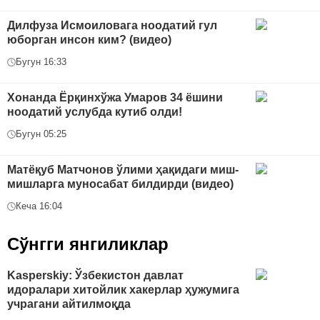
Дилфуза Исмоиловага ноодатий гул
юборган инсон ким? (видео)
Бугун 16:33
Хонанда Ёрқинхўжа Умаров 34 ёшини
ноодатий услубда кутиб олди!
Бугун 05:25
Матёқуб Матчонов ўлими ҳақидаги миш-
мишларга муносабат билдирди (видео)
Кеча 16:04
Сўнгги янгиликлар
Kasperskiy: Ўзбекистон давлат
идоралари хитойлик хакерлар ҳужумига
учрагани айтилмоқда