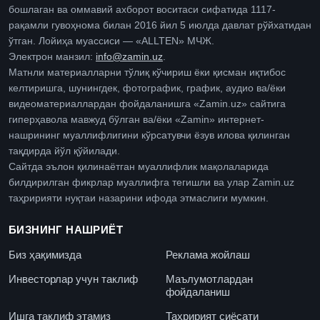
бошлаган ва оммавий ахборот воситаси сифатида 1117-
рақамли гувоҳнома билан 2016 йил 5 июлда давлат рўйхатидан
ўтган. Лойиҳа муассиси — «ALLTEN» МЧЖ.
Электрон манзил:
info@zamin.uz
.
Матнли материалларни тўлиқ кўчириш ёки қисман иқтибос
келтиришга, шунингдек, фотографик, график, аудио ва/ёки
видеоматериаллардан фойдаланишга «Zamin.uz» сайтига
гиперҳавола мавжуд бўлган ва/ёки «Zamin» интернет-
нашрининг муаллифлигини кўрсатувчи ёзув илова қилинган
тақдирда йўл қўйилади.
Сайтда эълон қилинаётган муаллифлик мақолаларида
билдирилган фикрлар муаллифга тегишли ва улар Zamin.uz
таҳририяти нуқтаи назарини ифода этмаслиги мумкин.
БИЗНИНГ НАШРИЁТ
Биз ҳақимизда
Реклама жойлаш
Инвесторлар учун таклиф
Маълумотлардан
фойдаланиш
Ишга таклиф этамиз
Таҳририят сиёсати