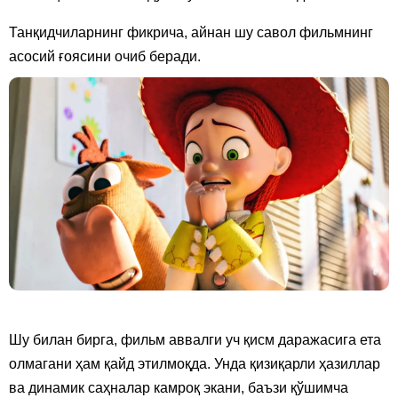
Танқидчиларнинг фикрича, айнан шу савол фильмнинг
асосий ғоясини очиб беради.
Шу билан бирга, фильм аввалги уч қисм даражасига ета
олмагани ҳам қайд этилмоқда. Унда қизиқарли ҳазиллар
ва динамик саҳналар камроқ экани, баъзи қўшимча