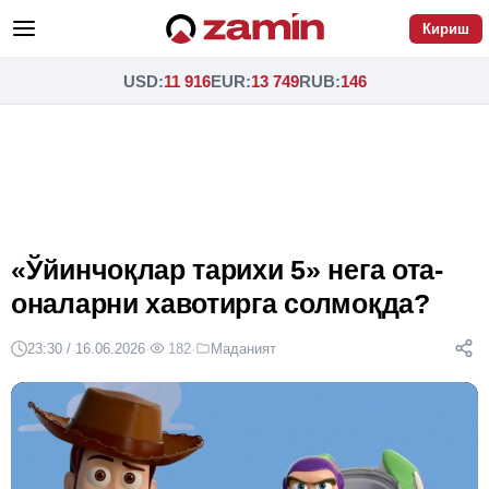
Кириш
USD
:
11 916
EUR
:
13 749
RUB
:
146
«Ўйинчоқлар тарихи 5» нега ота-
оналарни хавотирга солмоқда?
23:30 / 16.06.2026
·
182
·
Маданият