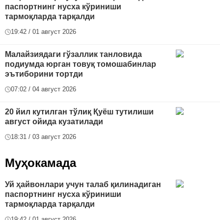
паспортнинг нусха кўриниши
тармоқларда тарқалди
19:42 / 01 август 2026
Малайзиядаги гўзаллик танловида
подиумда юрган товуқ томошабинлар
эътиборини тортди
07:02 / 04 август 2026
20 йил кутилган тўлиқ Қуёш тутилиши
август ойида кузатилади
18:31 / 03 август 2026
Муҳокамада
Уй ҳайвонлари учун талаб қилинадиган
паспортнинг нусха кўриниши
тармоқларда тарқалди
19:42 / 01 август 2026