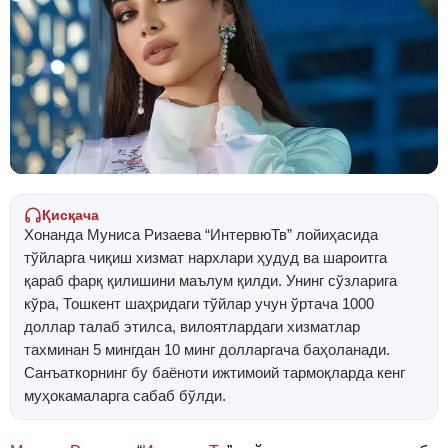
Қисқача
Хонанда Муниса Ризаева “ИнтервюТв” лойиҳасида
тўйларга чиқиш хизмат нархлари ҳудуд ва шароитга
қараб фарқ қилишини маълум қилди. Унинг сўзларига
кўра, Тошкент шаҳридаги тўйлар учун ўртача 1000
доллар талаб этилса, вилоятлардаги хизматлар
тахминан 5 мингдан 10 минг долларгача баҳоланади.
Санъаткорнинг бу баёноти ижтимоий тармоқларда кенг
муҳокамаларга сабаб бўлди.