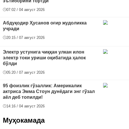
эътиборини тортди
07:02 / 04 август 2026
Абдуқодир Ҳусанов оғир жудоликка
учради
20:15 / 07 август 2026
Электр устунига чиққан улкан илон
электр токи уриши оқибатида ҳалок
бўлди
05:20 / 07 август 2026
95 фоизлик гўзаллик: Америкалик
актриса Эмма Стоун дунёдаги энг гўзал
аёл деб топилди!
14:16 / 04 август 2026
Муҳокамада