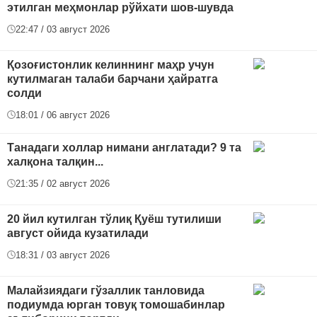
этилган меҳмонлар рўйхати шов-шувда
22:47 / 03 август 2026
Қозоғистонлик келиннинг маҳр учун
кутилмаган талаби барчани ҳайратга
солди
18:01 / 06 август 2026
Танадаги холлар нимани англатади? 9 та
халқона талқин...
21:35 / 02 август 2026
20 йил кутилган тўлиқ Қуёш тутилиши
август ойида кузатилади
18:31 / 03 август 2026
Малайзиядаги гўзаллик танловида
подиумда юрган товуқ томошабинлар