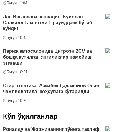
Бугун 11:04
Лас-Вегасдаги сенсация: Куиллан
Салкилл Гамротни 1-раунддаёқ бўғиб
қўйди!
Бугун 10:45
Париж автосалонида Цитроэн 2CV ва
бошқа кутилган янгиликлар намойиш
этилади
Бугун 10:21
Оғир атлетика: Азизбек Дадажонов Осиё
чемпионатида шоҳсупага кўтарилди
Бугун 10:20
Кўп ўқилганлар
Роналду ва Жоржинанинг тўйига таклиф