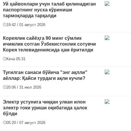
Уй ҳайвонлари учун талаб қилинадиган
паспортнинг нусха кўриниши
тармоқларда тарқалди
19:42 / 01 август 2026
Кореялик сайёҳга 90 минг сўмлик
ичимлик сотган Ўзбекистонлик сотувчи
Корея телевидениясида ҳам ёритилди
Кеча 05:31
Туғилган санаси бўйича "энг ақлли"
аёллар: Қайси турдаги ақли кучли?
20:06 / 31 июл 2026
Электр устунига чиққан улкан илон
электр токи уриши оқибатида ҳалок
бўлди
05:20 / 07 август 2026