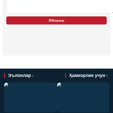
Юбориш
…
Эълонлар
Ҳамкорлик учун