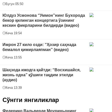
Бугун 05:50
Юлдуз Усмонова “Уммон”нинг Бухорода
бекор қилинган концертига ўзининг
кескин фикрларини билдирди (видео)
Кеча 19:54
Имрон 27 кило озди: “Ҳозир саҳнада
бемалол қимирлаяпман” (видео)
Кеча 13:55
Шаҳзода ижодга қайтди: “Восхишайся,
жизнь одна” қўшиғи тақдим этилди
(аудио)
Кеча 13:39
Сўнгги янгиликлар
Федерико Вальверде Моуриньонинг