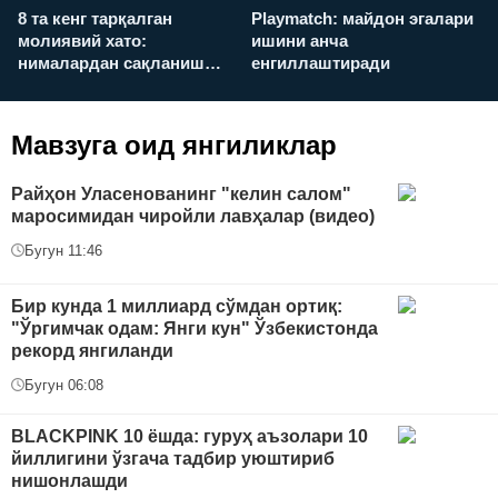
8 та кенг тарқалган
Playmatch: майдон эгалари
P
молиявий хато:
ишини анча
у
нималардан сақланиш
енгиллаштиради
х
керак?
Мавзуга оид янгиликлар
Райҳон Уласенованинг "келин салом"
маросимидан чиройли лавҳалар (видео)
Бугун 11:46
Бир кунда 1 миллиард сўмдан ортиқ:
"Ўргимчак одам: Янги кун" Ўзбекистонда
рекорд янгиланди
Бугун 06:08
BLACKPINK 10 ёшда: гуруҳ аъзолари 10
йиллигини ўзгача тадбир уюштириб
нишонлашди