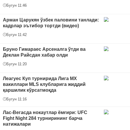
Бугун 11:46
Арман Царукян ўзбек паловини танлади:
кадрлар эътибор тортди (видео)
Бугун 11:42
Бруно Гимараес Арсеналга ўтди ва
Деклан Райсдан хабар олди
Бугун 11:20
Леагуес Куп турнирида Лига МХ
вакиллари MLS клубларига жиддий
қаршилик кўрсатмоқда
Бугун 11:16
Лас-Вегасда нокаутлар ёмғири: UFC
Fight Night 284 турнирининг барча
натижалари