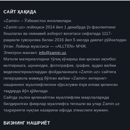
САЙТ ҲАҚИДА
«Zamin» – Ўзбекистон янгиликлари.
«Zamin.uz» лойиҳаси 2014 йил 1 декабрда ўз фаолиятини
бошлаган ва оммавий ахборот воситаси сифатида 1117-
рақамли гувоҳнома билан 2016 йил 5 июлда давлат рўйхатидан
ўтган. Лойиҳа муассиси — «ALLTEN» МЧЖ.
Электрон манзил:
info@zamin.uz
.
Матнли материалларни тўлиқ кўчириш ёки қисман иқтибос
келтиришга, шунингдек, фотографик, график, аудио ва/ёки
видеоматериаллардан фойдаланишга «Zamin.uz» сайтига
гиперҳавола мавжуд бўлган ва/ёки «Zamin» интернет-
нашрининг муаллифлигини кўрсатувчи ёзув илова қилинган
тақдирда йўл қўйилади.
Сайтда эълон қилинаётган муаллифлик мақолаларида
билдирилган фикрлар муаллифга тегишли ва улар Zamin.uz
таҳририяти нуқтаи назарини ифода этмаслиги мумкин.
БИЗНИНГ НАШРИЁТ