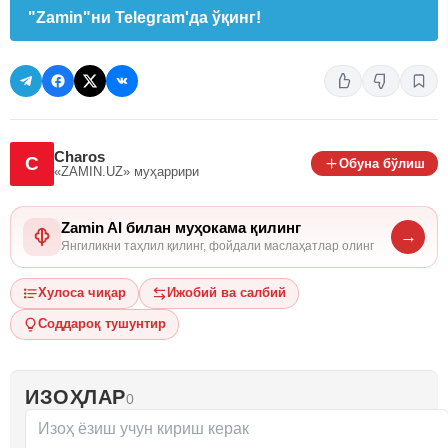
"Zamin"ни Telegram'да ўқинг!
Charos
C
Обуна бўлиш
«ZAMIN.UZ»
муҳаррири
Zamin AI билан муҳокама қилинг
→
Янгиликни таҳлил қилинг, фойдали маслаҳатлар олинг
Хулоса чиқар
Ижобий ва салбий
Соддароқ тушунтир
ИЗОҲЛАР
0