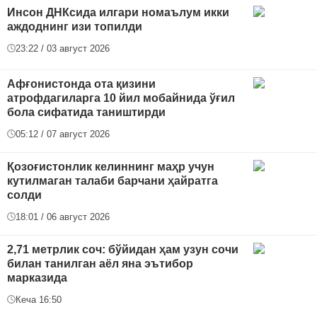
Инсон ДНКсида илгари номаълум икки
аждоднинг изи топилди
23:22 / 03 август 2026
Афғонистонда ота қизини
атрофдагиларга 10 йил мобайнида ўғил
бола сифатида таништирди
05:12 / 07 август 2026
Қозоғистонлик келиннинг маҳр учун
кутилмаган талаби барчани ҳайратга
солди
18:01 / 06 август 2026
2,71 метрлик соч: бўйидан ҳам узун сочи
билан танилган аёл яна эътибор
марказида
Кеча 16:50