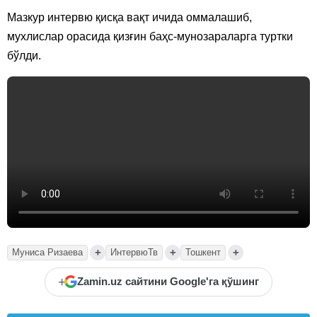
Мазкур интервю қисқа вақт ичида оммалашиб,
мухлислар орасида қизғин баҳс-мунозараларга туртки
бўлди.
+
+
+
Муниса Ризаева
ИнтервюТв
Тошкент
+
Zamin.uz сайтини Google'га қўшинг