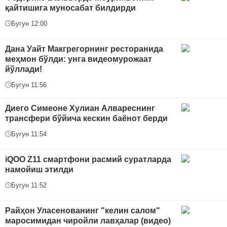
қайтишига муносабат билдирди
Бугун 12:00
Дана Уайт Макгрегорнинг ресторанида
меҳмон бўлди: унга видеомурожаат
йўллади!
Бугун 11:56
Диего Симеоне Хулиан Алвареснинг
трансфери бўйича кескин баёнот берди
Бугун 11:54
iQOO Z11 смартфони расмий суратларда
намойиш этилди
Бугун 11:52
Райҳон Уласенованинг "келин салом"
маросимидан чиройли лавҳалар (видео)