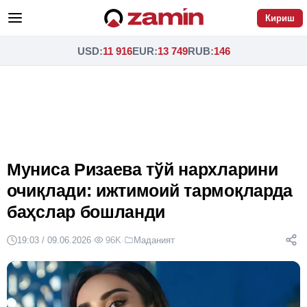
Кириш
USD
:
11 916
EUR
:
13 749
RUB
:
146
Муниса Ризаева тўй нархларини
очиқлади: ижтимоий тармоқларда
баҳслар бошланди
19:03 / 09.06.2026
·
96K
·
Маданият