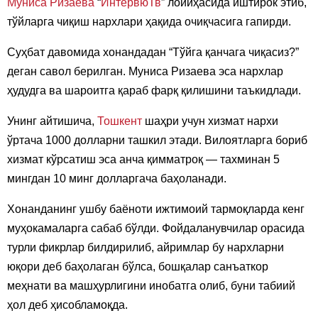
Муниса Ризаева
“
ИнтервюТв
” лойиҳасида иштирок этиб,
тўйларга чиқиш нархлари ҳақида очиқчасига гапирди.
Суҳбат давомида хонандадан “Тўйга қанчага чиқасиз?”
деган савол берилган. Муниса Ризаева эса нархлар
ҳудудга ва шароитга қараб фарқ қилишини таъкидлади.
Унинг айтишича,
Тошкент
шаҳри учун хизмат нархи
ўртача 1000 долларни ташкил этади. Вилоятларга бориб
хизмат кўрсатиш эса анча қимматроқ — тахминан 5
мингдан 10 минг долларгача баҳоланади.
Хонанданинг ушбу баёноти ижтимоий тармоқларда кенг
муҳокамаларга сабаб бўлди. Фойдаланувчилар орасида
турли фикрлар билдирилиб, айримлар бу нархларни
юқори деб баҳолаган бўлса, бошқалар санъаткор
меҳнати ва машҳурлигини инобатга олиб, буни табиий
ҳол деб ҳисобламоқда.