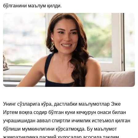
бўлганини маълум қилди.
Унинг сўзларига кўра, дастлабки маълумотлар Эже
Иртем воқеа содир бўлган куни кечқурун онаси билан
учрашишидан аввал спиртли ичимлик истеъмол қилган
бўлиши мумкинлигини кўрсатмоқда. Бу маълумот
жамоатчиликка расмий хулосалар асосида тақдим