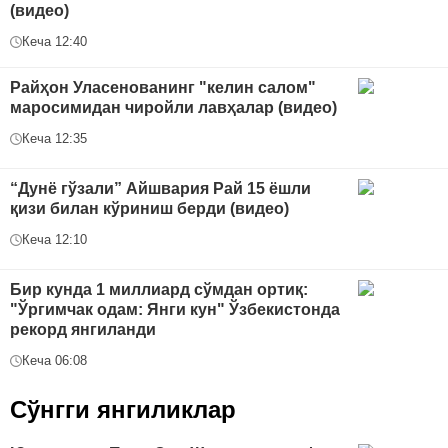
(видео)
Кеча 12:40
Райҳон Уласенованинг "келин салом"
маросимидан чиройли лавҳалар (видео)
Кеча 12:35
“Дунё гўзали” Айшвария Рай 15 ёшли
қизи билан кўриниш берди (видео)
Кеча 12:10
Бир кунда 1 миллиард сўмдан ортиқ:
"Ўргимчак одам: Янги кун" Ўзбекистонда
рекорд янгиланди
Кеча 06:08
Сўнгги янгиликлар