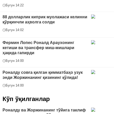
Бугун 14:22
88 долларлик киприк муолажаси келинни
қўрқинчли аҳволга солди
Бугун 14:02
Фермин Лопес Роналд Араухонинг
кетиши ва трансфер миш-мишлари
ҳақида гапирди
Бугун 14:00
Роналду совға қилган қимматбаҳо узук
энди Жоржинанинг қизининг қўлида!
Бугун 14:00
Кўп ўқилганлар
Роналду ва Жоржинанинг тўйига таклиф