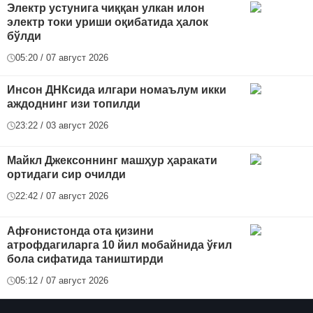
Электр устунига чиққан улкан илон
электр токи уриши оқибатида ҳалок
бўлди
05:20 / 07 август 2026
Инсон ДНКсида илгари номаълум икки
аждоднинг изи топилди
23:22 / 03 август 2026
Майкл Джексоннинг машҳур ҳаракати
ортидаги сир очилди
22:42 / 07 август 2026
Афғонистонда ота қизини
атрофдагиларга 10 йил мобайнида ўғил
бола сифатида таништирди
05:12 / 07 август 2026