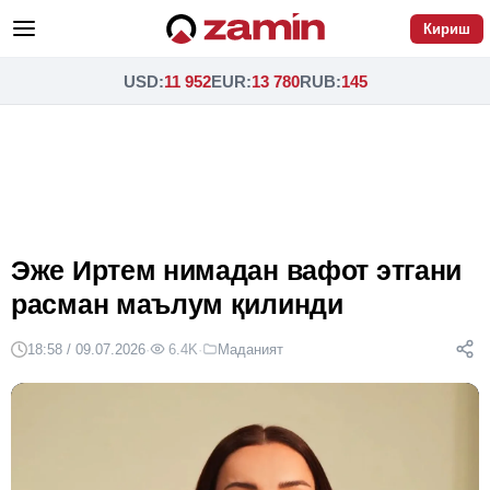
Кириш
USD
:
11 952
EUR
:
13 780
RUB
:
145
Эже Иртем нимадан вафот этгани
расман маълум қилинди
18:58 / 09.07.2026
·
6.4K
·
Маданият