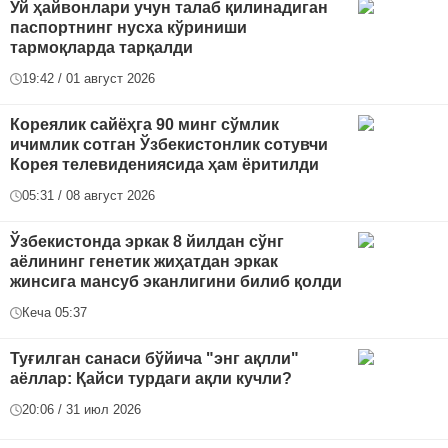
Уй ҳайвонлари учун талаб қилинадиган
паспортнинг нусха кўриниши
тармоқларда тарқалди
19:42 / 01 август 2026
Кореялик сайёҳга 90 минг сўмлик
ичимлик сотган Ўзбекистонлик сотувчи
Корея телевидениясида ҳам ёритилди
05:31 / 08 август 2026
Ўзбекистонда эркак 8 йилдан сўнг
аёлининг генетик жиҳатдан эркак
жинсига мансуб эканлигини билиб қолди
Кеча 05:37
Туғилган санаси бўйича "энг ақлли"
аёллар: Қайси турдаги ақли кучли?
20:06 / 31 июл 2026