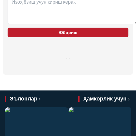
Юбориш
…
Эълонлар
Ҳамкорлик учун