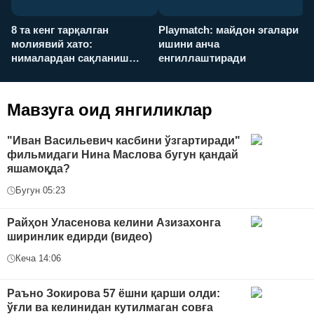
8 та кенг тарқалган
Playmatch: майдон эгалари
P
молиявий хато:
ишини анча
у
нималардан сақланиш
енгиллаштиради
х
керак?
Мавзуга оид янгиликлар
"Иван Васильевич касбини ўзгартиради"
фильмидаги Нина Маслова бугун қандай
яшамоқда?
Бугун 05:23
Райҳон Уласенова келини Азизахонга
ширинлик едирди (видео)
Кеча 14:06
Раъно Зокирова 57 ёшни қарши олди:
ўғли ва келинидан кутилмаган совға