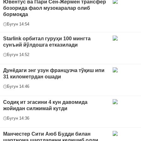
Ювентус ва Пари Сен-Жермен трансфер
бозорида фаол музокаралар олиб
бормоқда
Бугун 14:54
Starlink орбитал гуруҳи 100 мингта
сунъий йўлдошга етказилади
Бугун 14:52
Дунёдаги энг узун французча тўқиш ипи
31 километрдан ошади
Бугун 14:46
Содиқ ит эгасини 4 кун давомида
жойидан силжимай кутди
Бугун 14:36
Манчестер Сити Аюб Будди билан
шартнома шартларини келишиб олди