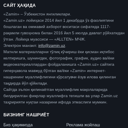
САЙТ ҲАҚИДА
«Zamin» – Ўзбекистон янгиликлари.
«Zamin.uz» лойиҳаси 2014 йил 1 декабрда ўз фаолиятини
бошлаган ва оммавий ахборот воситаси сифатида 1117-
рақамли гувоҳнома билан 2016 йил 5 июлда давлат рўйхатидан
ўтган. Лойиҳа муассиси — «ALLTEN» МЧЖ.
Электрон манзил:
info@zamin.uz
.
Матнли материалларни тўлиқ кўчириш ёки қисман иқтибос
келтиришга, шунингдек, фотографик, график, аудио ва/ёки
видеоматериаллардан фойдаланишга «Zamin.uz» сайтига
гиперҳавола мавжуд бўлган ва/ёки «Zamin» интернет-
нашрининг муаллифлигини кўрсатувчи ёзув илова қилинган
тақдирда йўл қўйилади.
Сайтда эълон қилинаётган муаллифлик мақолаларида
билдирилган фикрлар муаллифга тегишли ва улар Zamin.uz
таҳририяти нуқтаи назарини ифода этмаслиги мумкин.
БИЗНИНГ НАШРИЁТ
Биз ҳақимизда
Реклама жойлаш