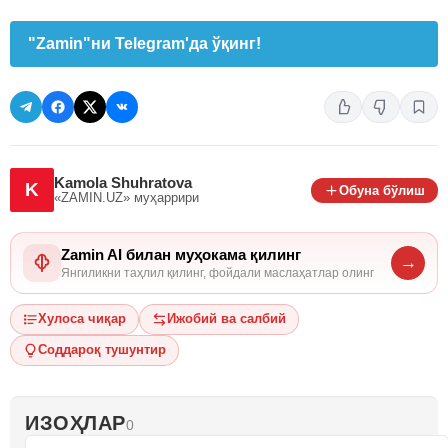
"Zamin"ни Telegram'да ўқинг!
Kamola Shuhratova
K
Обуна бўлиш
«ZAMIN.UZ»
муҳаррири
Zamin AI билан муҳокама қилинг
→
Янгиликни таҳлил қилинг, фойдали маслаҳатлар олинг
Хулоса чиқар
Ижобий ва салбий
Соддароқ тушунтир
ИЗОҲЛАР
0