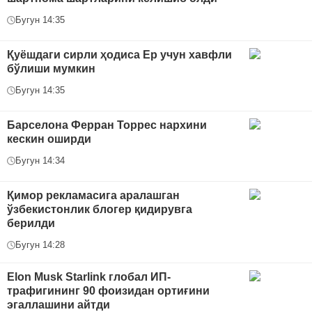
Бугун 14:35
Қуёшдаги сирли ҳодиса Ер учун хавфли
бўлиши мумкин
Бугун 14:35
Барселона Ферран Торрес нархини
кескин оширди
Бугун 14:34
Қимор рекламасига аралашган
ўзбекистонлик блогер қидирувга
берилди
Бугун 14:28
Elon Musk Starlink глобал ИП-
трафигининг 90 фоизидан ортиғини
эгаллашини айтди