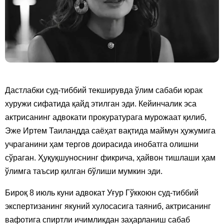
Дастлабки суд-тиббий текширувда ўлим сабаби юрак
хуружи сифатида қайд этилган эди. Кейинчалик эса
актрисанинг адвокати прокуратурага мурожаат қилиб,
Эже Иртем Таиландда саёҳат вақтида маймун ҳужумига
учраганини ҳам тергов доирасида инобатга олишни
сўраган. Ҳуқуқшуноснинг фикрича, ҳайвон тишлаши ҳам
ўлимга таъсир қилган бўлиши мумкин эди.
Бироқ 8 июль куни адвокат Уғур Гўккоюн суд-тиббий
экспертизанинг якуний хулосасига таяниб, актрисанинг
вафотига спиртли ичимликдан заҳарланиш сабаб