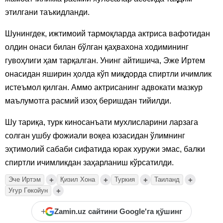
этилгани таъкидланди.
Шунингдек, ижтимоий тармоқларда актриса вафотидан
олдин онаси билан бўлган қаҳвахона ходимининг
гувоҳлиги ҳам тарқалган. Унинг айтишича, Эже Иртем
онасидан яширин ҳолда кўп миқдорда спиртли ичимлик
истеъмол қилган. Аммо актрисанинг адвокати мазкур
маълумотга расмий изоҳ беришдан тийилди.
Шу тариқа, турк киносанъати мухлисларини ларзага
солган ушбу фожиали воқеа юзасидан ўлимнинг
эҳтимолий сабаби сифатида юрак хуружи эмас, балки
спиртли ичимликдан заҳарланиш кўрсатилди.
+
+
+
+
Эче Иртэм
Қизил Хона
Туркия
Таиланд
+
Уғур Гөкойун
+
Zamin.uz сайтини Google'га қўшинг