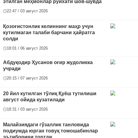
этилган меҳмонлар рўйхати шов-шувда
22:47 / 03 август 2026
Қозоғистонлик келиннинг маҳр учун
кутилмаган талаби барчани ҳайратга
солди
18:01 / 06 август 2026
Абдуқодир Ҳусанов оғир жудоликка
учради
20:15 / 07 август 2026
20 йил кутилган тўлиқ Қуёш тутилиши
август ойида кузатилади
18:31 / 03 август 2026
Малайзиядаги гўзаллик танловида
подиумда юрган товуқ томошабинлар
эътиборини тортди