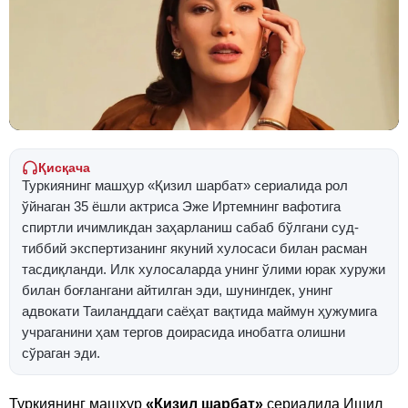
Қисқача
Туркиянинг машҳур «Қизил шарбат» сериалида рол
ўйнаган 35 ёшли актриса Эже Иртемнинг вафотига
спиртли ичимликдан заҳарланиш сабаб бўлгани суд-
тиббий экспертизанинг якуний хулосаси билан расман
тасдиқланди. Илк хулосаларда унинг ўлими юрак хуружи
билан боғлангани айтилган эди, шунингдек, унинг
адвокати Таиланддаги саёҳат вақтида маймун ҳужумига
учраганини ҳам тергов доирасида инобатга олишни
сўраган эди.
Туркиянинг машҳур
«Қизил шарбат»
сериалида Ишил