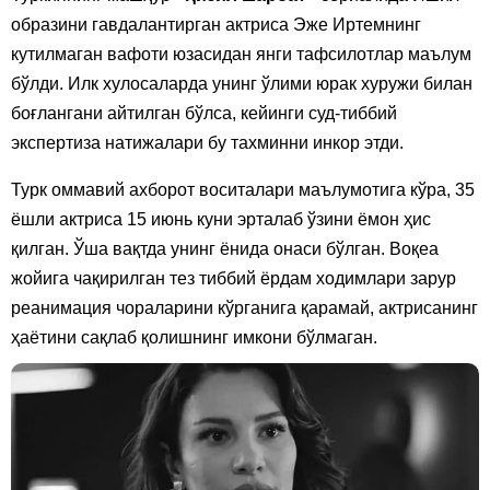
образини гавдалантирган актриса Эже Иртемнинг
кутилмаган вафоти юзасидан янги тафсилотлар маълум
бўлди. Илк хулосаларда унинг ўлими юрак хуружи билан
боғлангани айтилган бўлса, кейинги суд-тиббий
экспертиза натижалари бу тахминни инкор этди.
Турк оммавий ахборот воситалари маълумотига кўра, 35
ёшли актриса 15 июнь куни эрталаб ўзини ёмон ҳис
қилган. Ўша вақтда унинг ёнида онаси бўлган. Воқеа
жойига чақирилган тез тиббий ёрдам ходимлари зарур
реанимация чораларини кўрганига қарамай, актрисанинг
ҳаётини сақлаб қолишнинг имкони бўлмаган.