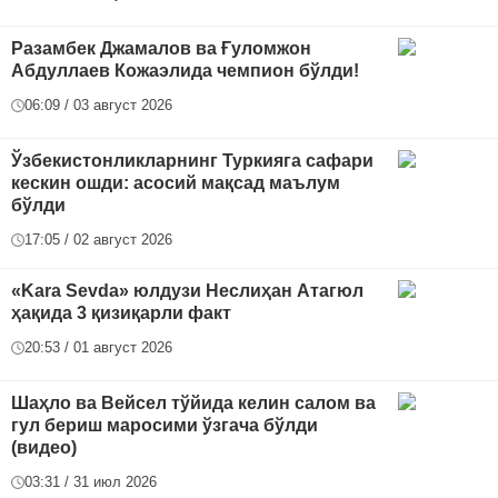
Разамбек Джамалов ва Ғуломжон
Абдуллаев Кожаэлида чемпион бўлди!
06:09 / 03 август 2026
Ўзбекистонликларнинг Туркияга сафари
кескин ошди: асосий мақсад маълум
бўлди
17:05 / 02 август 2026
«Kara Sevda» юлдузи Неслиҳан Атагюл
ҳақида 3 қизиқарли факт
20:53 / 01 август 2026
Шаҳло ва Вейсел тўйида келин салом ва
гул бериш маросими ўзгача бўлди
(видео)
03:31 / 31 июл 2026