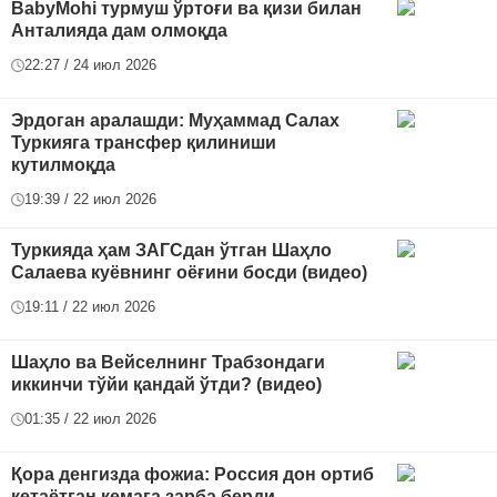
BabyMohi турмуш ўртоғи ва қизи билан
Анталияда дам олмоқда
22:27 / 24 июл 2026
Эрдоган аралашди: Муҳаммад Салах
Туркияга трансфер қилиниши
кутилмоқда
19:39 / 22 июл 2026
Туркияда ҳам ЗАГСдан ўтган Шаҳло
Салаева куёвнинг оёғини босди (видео)
19:11 / 22 июл 2026
Шаҳло ва Вейселнинг Трабзондаги
иккинчи тўйи қандай ўтди? (видео)
01:35 / 22 июл 2026
Қора денгизда фожиа: Россия дон ортиб
кетаётган кемага зарба берди...