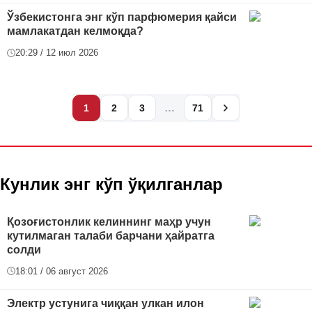
Ўзбекистонга энг кўп парфюмерия қайси
мамлакатдан келмоқда?
20:29 / 12 июл 2026
…
1
2
3
71
Кунлик энг кўп ўқилганлар
Қозоғистонлик келиннинг маҳр учун
кутилмаган талаби барчани ҳайратга
солди
18:01 / 06 август 2026
Электр устунига чиққан улкан илон