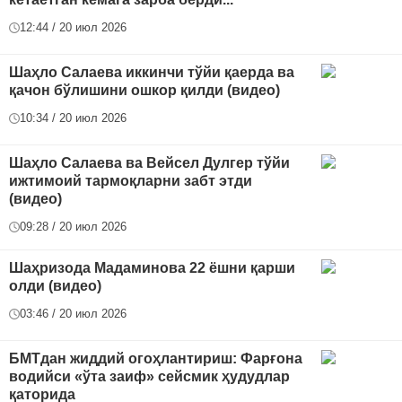
12:44 / 20 июл 2026
Шаҳло Салаева иккинчи тўйи қаерда ва
қачон бўлишини ошкор қилди (видео)
10:34 / 20 июл 2026
Шаҳло Салаева ва Вейсел Дулгер тўйи
ижтимоий тармоқларни забт этди
(видео)
09:28 / 20 июл 2026
Шаҳризода Мадаминова 22 ёшни қарши
олди (видео)
03:46 / 20 июл 2026
БМТдан жиддий огоҳлантириш: Фарғона
водийси «ўта заиф» сейсмик ҳудудлар
қаторида