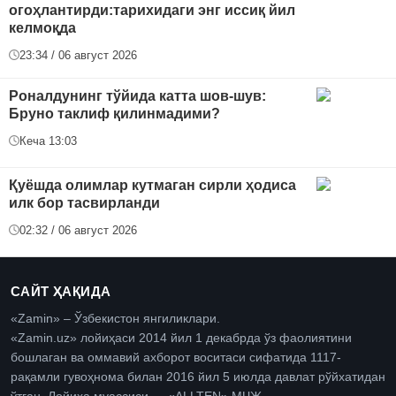
огоҳлантирди:тарихидаги энг иссиқ йил
келмоқда
23:34 / 06 август 2026
Роналдунинг тўйида катта шов-шув:
Бруно таклиф қилинмадими?
Кеча 13:03
Қуёшда олимлар кутмаган сирли ҳодиса
илк бор тасвирланди
02:32 / 06 август 2026
САЙТ ҲАҚИДА
«Zamin» – Ўзбекистон янгиликлари.
«Zamin.uz» лойиҳаси 2014 йил 1 декабрда ўз фаолиятини
бошлаган ва оммавий ахборот воситаси сифатида 1117-
рақамли гувоҳнома билан 2016 йил 5 июлда давлат рўйхатидан