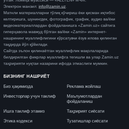
ўтган. Лойиҳа муассиси — «ALLTEN» МЧЖ.
Электрон манзил:
info@zamin.uz
.
Матнли материалларни тўлиқ кўчириш ёки қисман иқтибос
келтиришга, шунингдек, фотографик, график, аудио ва/ёки
видеоматериаллардан фойдаланишга «Zamin.uz» сайтига
гиперҳавола мавжуд бўлган ва/ёки «Zamin» интернет-
нашрининг муаллифлигини кўрсатувчи ёзув илова қилинган
тақдирда йўл қўйилади.
Сайтда эълон қилинаётган муаллифлик мақолаларида
билдирилган фикрлар муаллифга тегишли ва улар Zamin.uz
таҳририяти нуқтаи назарини ифода этмаслиги мумкин.
БИЗНИНГ НАШРИЁТ
Биз ҳақимизда
Реклама жойлаш
Инвесторлар учун таклиф
Маълумотлардан
фойдаланиш
Ишга таклиф этамиз
Таҳририят сиёсати
Этика кодекси
Тузатишлар сиёсати