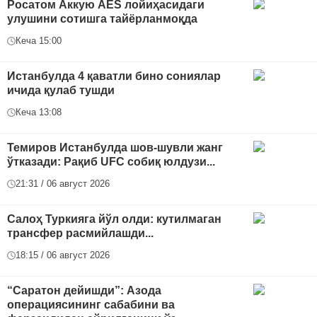
Росатом Аккую AES лойиҳасидаги
улушини сотишга тайёрланмоқда
Кеча 15:00
Истанбулда 4 қаватли бино сониялар
ичида қулаб тушди
Кеча 13:08
Темиров Истанбулда шов-шувли жанг
ўтказади: Рақиб UFC собиқ юлдузи...
21:31 / 06 август 2026
Салоҳ Туркияга йўл олди: кутилмаган
трансфер расмийлашди...
18:15 / 06 август 2026
“Саратон дейишди”: Азода
операциясининг сабабини ва