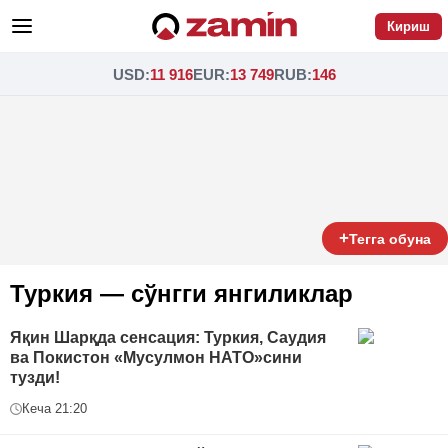
Кириш
USD
:
11 916
EUR
:
13 749
RUB
:
146
+
Тегга обуна
Туркия — сўнгги янгиликлар
Яқин Шарқда сенсация: Туркия, Саудия
ва Покистон «Мусулмон НАТО»сини
тузди!
Кеча 21:20