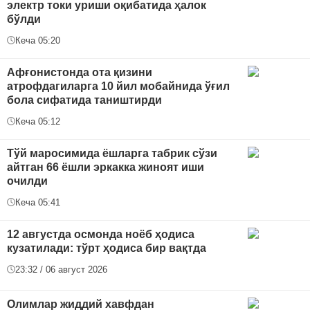
электр токи уриши оқибатида ҳалок
бўлди
Кеча 05:20
Афғонистонда ота қизини
атрофдагиларга 10 йил мобайнида ўғил
бола сифатида таништирди
Кеча 05:12
Тўй маросимида ёшларга табрик сўзи
айтган 66 ёшли эркакка жиноят иши
очилди
Кеча 05:41
12 августда осмонда ноёб ҳодиса
кузатилади: тўрт ҳодиса бир вақтда
23:32 / 06 август 2026
Oлимлар жиддий хавфдан