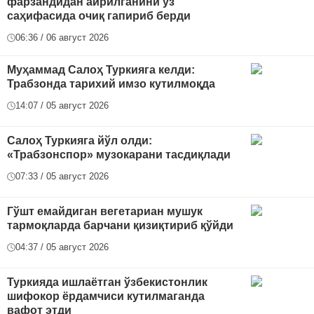
фарзандидан айрилганини ўз
саҳифасида очиқ гапириб берди
06:36 / 06 август 2026
Муҳаммад Салоҳ Туркияга келди:
Трабзонда тарихий имзо кутилмоқда
14:07 / 05 август 2026
Салоҳ Туркияга йўл олди:
«Трабзонспор» музокарани тасдиқлади
07:33 / 05 август 2026
Гўшт емайдиган вегетариан мушук
тармоқларда барчани қизиқтириб қўйди
04:37 / 05 август 2026
Туркияда ишлаётган ўзбекистонлик
шифокор ёрдамчиси кутилмаганда
вафот этди