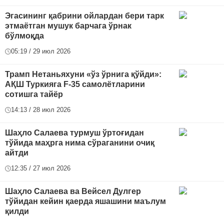
Эгасининг қабрини ойлардан бери тарк
этмаётган мушук барчага ўрнак
бўлмоқда
05:19 / 29 июл 2026
Трамп Нетаньяхуни «ўз ўрнига қўйди»:
АҚШ Туркияга F-35 самолётларини
сотишга тайёр
14:13 / 28 июл 2026
Шаҳло Салаева турмуш ўртоғидан
тўйида маҳрга нима сўраганини очиқ
айтди
12:35 / 27 июл 2026
Шаҳло Салаева ва Вейсел Дулгер
тўйидан кейин қаерда яшашини маълум
қилди